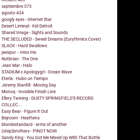
septiembre
373
agosto
434
googly eyes - Internet Star
Desert Liminal - Kid Detroit
Shared Image - Sights and Sounds
THE SECLUDED - Sweet Dreams (Eurythmics Cover)
SLACK - Hard Swallows
jaespur. - miss me.
Notbrian - The One
Jean Mar - Halo
STADIUM x Apologygrl - Ocean Wave
Eterla - Hubo un Tiempo
Jeremy Stanfill - Moving Day
Monoq - Invisible Finish Line
Ellery Twining - DUSTY SPRINGFIELD'S RECORD
COLLEC...
Easy Bear - Figure It Out
Bejroom - Heathens
blondestandard - arms of another
(step)brothers - PINOT NOIR
Sandy King - You Got Me Mixed Up With That Bottle