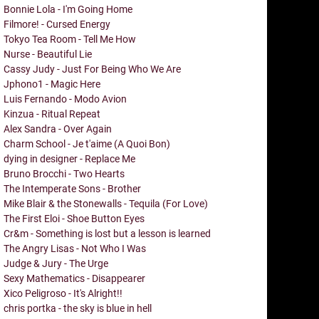
Bonnie Lola - I'm Going Home
Filmore! - Cursed Energy
Tokyo Tea Room - Tell Me How
Nurse - Beautiful Lie
Cassy Judy - Just For Being Who We Are
Jphono1 - Magic Here
Luis Fernando - Modo Avion
Kinzua - Ritual Repeat
Alex Sandra - Over Again
Charm School - Je t'aime (A Quoi Bon)
dying in designer - Replace Me
Bruno Brocchi - Two Hearts
The Intemperate Sons - Brother
Mike Blair & the Stonewalls - Tequila (For Love)
The First Eloi - Shoe Button Eyes
Cr&m - Something is lost but a lesson is learned
The Angry Lisas - Not Who I Was
Judge & Jury - The Urge
Sexy Mathematics - Disappearer
Xico Peligroso - It's Alright!!
chris portka - the sky is blue in hell