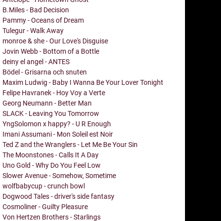
B.Miles - Bad Decision
Pammy - Oceans of Dream
Tulegur - Walk Away
monroe & she - Our Love's Disguise
Jovin Webb - Bottom of a Bottle
deiny el angel - ANTES
Bödel - Grisarna och snuten
Maxim Ludwig - Baby I Wanna Be Your Lover Tonight
Felipe Havranek - Hoy Voy a Verte
Georg Neumann - Better Man
SLACK - Leaving You Tomorrow
YngSolomon x happy? - U R Enough
Imani Assumani - Mon Soleil est Noir
Ted Z and the Wranglers - Let Me Be Your Sin
The Moonstones - Calls It A Day
Uno Gold - Why Do You Feel Low
Slower Avenue - Somehow, Sometime
wolfbabycup - crunch bowl
Dogwood Tales - driver's side fantasy
Cosmoliner - Guilty Pleasure
Von Hertzen Brothers - Starlings