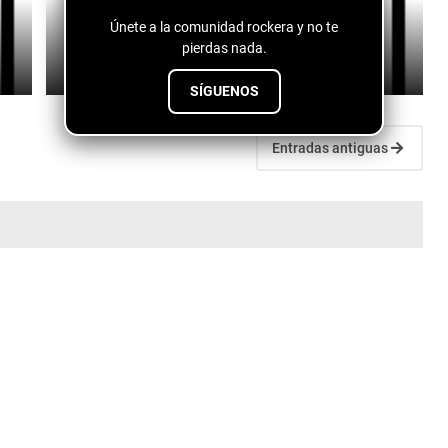
Únete a la comunidad rockera y no te
Yari M - Tiempo
pierdas nada.
July 11, 2026
SÍGUENOS
Entradas antiguas