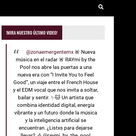
!MIRA NUESTRO ÚLTIMO VIDEO!
@zonaemergentemx
🚨 Nueva
música en el radar 🚨 RAYmi by the
Pool nos abre las puertas a una
nueva era con “I Invite You to Feel
Good”, un viaje entre el French House
y el EDM vocal que nos invita a soltar,
bailar y sentir. ✨🐱 Un artista que
combina identidad digital, energía
vibrante y un futuro donde la música
y la inteligencia artificial se
encuentran. ¿Listxs para dejarse
llevar? 🎶 @raymi_by_the_pool