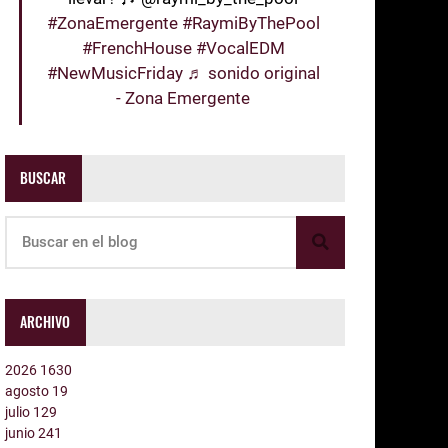
#ZonaEmergente
#RaymiByThePool
#FrenchHouse
#VocalEDM
#NewMusicFriday
♬ sonido original
- Zona Emergente
BUSCAR
ARCHIVO
2026
1630
agosto
19
julio
129
junio
241