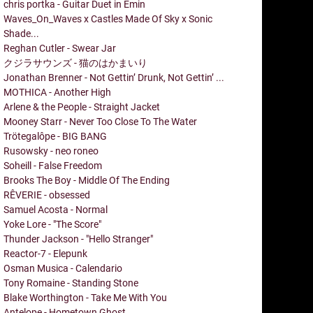
chris portka - Guitar Duet in Emin
Waves_On_Waves x Castles Made Of Sky x Sonic
Shade...
Reghan Cutler - Swear Jar
クジラサウンズ - 猫のはかまいり
Jonathan Brenner - Not Gettin’ Drunk, Not Gettin’ ...
MOTHICA - Another High
Arlene & the People - Straight Jacket
Mooney Starr - Never Too Close To The Water
Trötegalôpe - BIG BANG
Rusowsky - neo roneo
Soheill - False Freedom
Brooks The Boy - Middle Of The Ending
RÊVERIE - obsessed
Samuel Acosta - Normal
Yoke Lore - "The Score"
Thunder Jackson - "Hello Stranger"
Reactor-7 - Elepunk
Osman Musica - Calendario
Tony Romaine - Standing Stone
Blake Worthington - Take Me With You
Antelope - Hometown Ghost