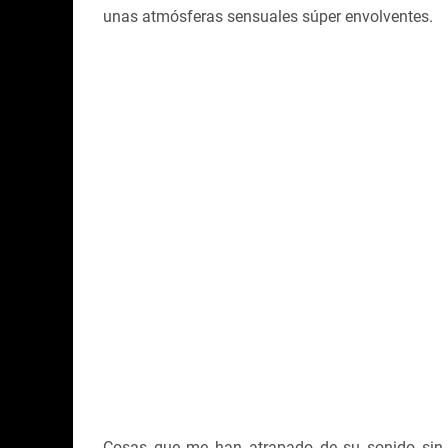
unas atmósferas sensuales súper envolventes.
Cosas que me han atrapado de su sonido sin s