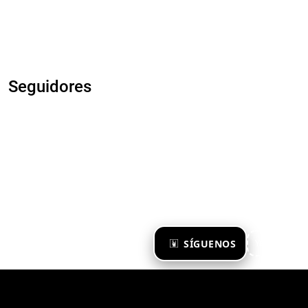
Seguidores
×
SÍGUENOS
Ya te sigo