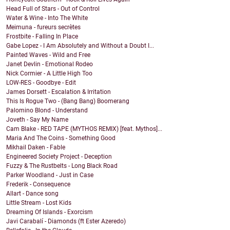
Head Full of Stars - Out of Control
Water & Wine - Into The White
Meimuna - fureurs secrètes
Frostbite - Falling In Place
Gabe Lopez - I Am Absolutely and Without a Doubt I...
Painted Waves - Wild and Free
Janet Devlin - Emotional Rodeo
Nick Cormier - A Little High Too
LOW-RES - Goodbye - Edit
James Dorsett - Escalation & Irritation
This Is Rogue Two - (Bang Bang) Boomerang
Palomino Blond - Understand
Joveth - Say My Name
Cam Blake - RED TAPE (MYTHOS REMIX) [feat. Mythos]...
Maria And The Coins - Something Good
Mikhail Daken - Fable
Engineered Society Project - Deception
Fuzzy & The Rustbelts - Long Black Road
Parker Woodland - Just in Case
Frederik - Consequence
Allart - Dance song
Little Stream - Lost Kids
Dreaming Of Islands - Exorcism
Javi Carabalí - Diamonds (ft Ester Azeredo)