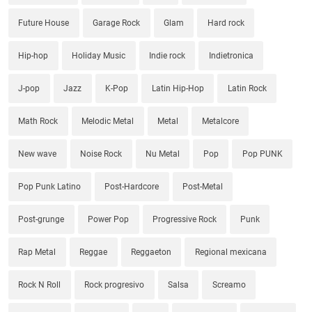
Future House
Garage Rock
Glam
Hard rock
Hip-hop
Holiday Music
Indie rock
Indietronica
J-pop
Jazz
K-Pop
Latin Hip-Hop
Latin Rock
Math Rock
Melodic Metal
Metal
Metalcore
New wave
Noise Rock
Nu Metal
Pop
Pop PUNK
Pop Punk Latino
Post-Hardcore
Post-Metal
Post-grunge
Power Pop
Progressive Rock
Punk
Rap Metal
Reggae
Reggaeton
Regional mexicana
Rock N Roll
Rock progresivo
Salsa
Screamo