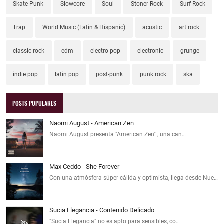
Skate Punk
Slowcore
Soul
Stoner Rock
Surf Rock
Trap
World Music (Latin & Hispanic)
acustic
art rock
classic rock
edm
electro pop
electronic
grunge
indie pop
latin pop
post-punk
punk rock
ska
POSTS POPULARES
Naomi August - American Zen
Naomi August presenta "American Zen" , una can…
Max Ceddo - She Forever
Con una atmósfera súper cálida y optimista, llega desde Nue…
Sucia Elegancia - Contenido Delicado
"Sucia Elegancia" no es apto para sensibles, co…