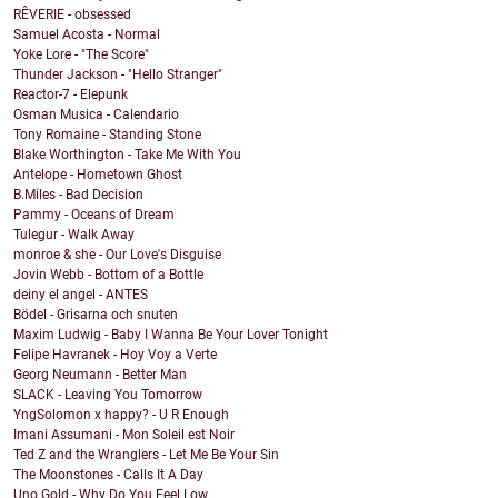
RÊVERIE - obsessed
Samuel Acosta - Normal
Yoke Lore - "The Score"
Thunder Jackson - "Hello Stranger"
Reactor-7 - Elepunk
Osman Musica - Calendario
Tony Romaine - Standing Stone
Blake Worthington - Take Me With You
Antelope - Hometown Ghost
B.Miles - Bad Decision
Pammy - Oceans of Dream
Tulegur - Walk Away
monroe & she - Our Love's Disguise
Jovin Webb - Bottom of a Bottle
deiny el angel - ANTES
Bödel - Grisarna och snuten
Maxim Ludwig - Baby I Wanna Be Your Lover Tonight
Felipe Havranek - Hoy Voy a Verte
Georg Neumann - Better Man
SLACK - Leaving You Tomorrow
YngSolomon x happy? - U R Enough
Imani Assumani - Mon Soleil est Noir
Ted Z and the Wranglers - Let Me Be Your Sin
The Moonstones - Calls It A Day
Uno Gold - Why Do You Feel Low