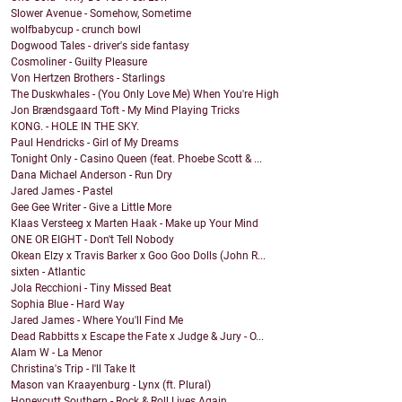
Slower Avenue - Somehow, Sometime
wolfbabycup - crunch bowl
Dogwood Tales - driver's side fantasy
Cosmoliner - Guilty Pleasure
Von Hertzen Brothers - Starlings
The Duskwhales - (You Only Love Me) When You're High
Jon Brændsgaard Toft - My Mind Playing Tricks
KONG. - HOLE IN THE SKY.
Paul Hendricks - Girl of My Dreams
Tonight Only - Casino Queen (feat. Phoebe Scott & ...
Dana Michael Anderson - Run Dry
Jared James - Pastel
Gee Gee Writer - Give a Little More
Klaas Versteeg x Marten Haak - Make up Your Mind
ONE OR EIGHT - Don't Tell Nobody
Okean Elzy x Travis Barker x Goo Goo Dolls (John R...
sixten - Atlantic
Jola Recchioni - Tiny Missed Beat
Sophia Blue - Hard Way
Jared James - Where You'll Find Me
Dead Rabbitts x Escape the Fate x Judge & Jury - O...
Alam W - La Menor
Christina's Trip - I'll Take It
Mason van Kraayenburg - Lynx (ft. Plural)
Honeycutt Southern - Rock & Roll Lives Again