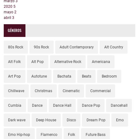
marzo
3
2020
5
mayo
2
abril
3
GÉNEROS
80s Rock
90s Rock
Adult Contemporary
Alt Country
Alt Folk
Alt Pop
Alternative Rock
Americana
Art Pop
Autotune
Bachata
Beats
Bedroom
Chillwave
Christmas
Cinematic
Commercial
Cumbia
Dance
Dance Hall
Dance Pop
Dancehall
Dark wave
Deep House
Disco
Dream Pop
Emo
Emo Hip-hop
Flamenco
Folk
Future Bass