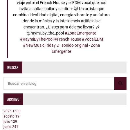
viaje entre el French House y el EDM vocal que nos
invita a soltar, bailar y sentir. ✨🐱 Un artista que
combina identidad digital, energía vibrante y un futuro
donde la música y la inteligencia artificial se
encuentran. ¿Listxs para dejarse llevar? 🎶
@raymi_by_the_pool
#ZonaEmergente
#RaymiByThePool
#FrenchHouse
#VocalEDM
#NewMusicFriday
♬ sonido original - Zona
Emergente
BUSCAR
ARCHIVO
2026
1630
agosto
19
julio
129
junio
241