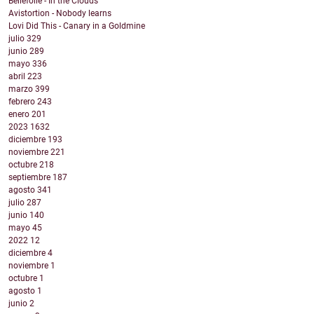
Bellefolie - In the Clouds
Avistortion - Nobody learns
Lovi Did This - Canary in a Goldmine
julio
329
junio
289
mayo
336
abril
223
marzo
399
febrero
243
enero
201
2023
1632
diciembre
193
noviembre
221
octubre
218
septiembre
187
agosto
341
julio
287
junio
140
mayo
45
2022
12
diciembre
4
noviembre
1
octubre
1
agosto
1
junio
2