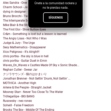
Alex Sandra - Over Again
Únete a la comunidad rockera y
Charm School - Je t'aime (A Quoi Bon)
no te pierdas nada.
dying in designer - Replace Me
Bruno Brocchi - Two Hearts
SÍGUENOS
The Intemperate Sons - Brother
Mike Blair & the Stonewalls - Tequila (For Love)
The First Eloi - Shoe Button Eyes
Cr&m - Something is lost but a lesson is learned
The Angry Lisas - Not Who I Was
Judge & Jury - The Urge
Sexy Mathematics - Disappearer
Xico Peligroso - It's Alright!!
chris portka - the sky is blue in hell
chris portka - Guitar Duet in Emin
Waves_On_Waves x Castles Made Of Sky x Sonic Shade...
Reghan Cutler - Swear Jar
クジラサウンズ - 猫のはかまいり
Jonathan Brenner - Not Gettin’ Drunk, Not Gettin’ ...
MOTHICA - Another High
Arlene & the People - Straight Jacket
Mooney Starr - Never Too Close To The Water
Trötegalôpe - BIG BANG
Rusowsky - neo roneo
Soheill - False Freedom
Brooks The Boy - Middle Of The Ending