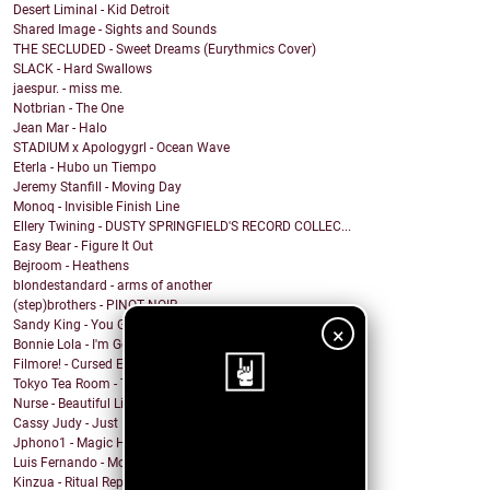
Desert Liminal - Kid Detroit
Shared Image - Sights and Sounds
THE SECLUDED - Sweet Dreams (Eurythmics Cover)
SLACK - Hard Swallows
jaespur. - miss me.
Notbrian - The One
Jean Mar - Halo
STADIUM x Apologygrl - Ocean Wave
Eterla - Hubo un Tiempo
Jeremy Stanfill - Moving Day
Monoq - Invisible Finish Line
Ellery Twining - DUSTY SPRINGFIELD'S RECORD COLLEC...
Easy Bear - Figure It Out
Bejroom - Heathens
blondestandard - arms of another
(step)brothers - PINOT NOIR
Sandy King - You Got Me Mixed Up With That Bottle
×
Bonnie Lola - I'm Going Home
Filmore! - Cursed Energy
Tokyo Tea Room - Tell Me How
Nurse - Beautiful Lie
Cassy Judy - Just For Being Who We Are
¡Sigue nuestro
Jphono1 - Magic Here
Luis Fernando - Modo Avion
blog!
Kinzua - Ritual Repeat