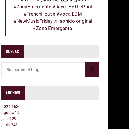
#ZonaEmergente
#RaymiByThePool
#FrenchHouse
#VocalEDM
#NewMusicFriday
♬ sonido original
- Zona Emergente
BUSCAR
ARCHIVO
2026
1630
agosto
19
julio
129
junio
241