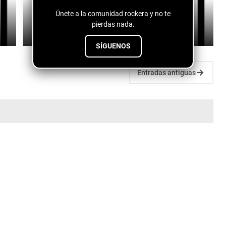
Fuentes de vida - conspiranoico
Únete a la comunidad rockera y no te
pierdas nada.
July 28, 2026
SÍGUENOS
Entradas antiguas