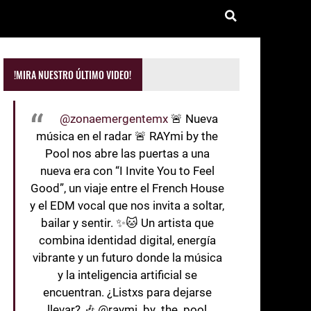
!MIRA NUESTRO ÚLTIMO VIDEO!
@zonaemergentemx
🚨 Nueva
música en el radar 🚨 RAYmi by the
Pool nos abre las puertas a una
nueva era con “I Invite You to Feel
Good”, un viaje entre el French House
y el EDM vocal que nos invita a soltar,
bailar y sentir. ✨🐱 Un artista que
combina identidad digital, energía
vibrante y un futuro donde la música
y la inteligencia artificial se
encuentran. ¿Listxs para dejarse
llevar? 🎶 @raymi_by_the_pool