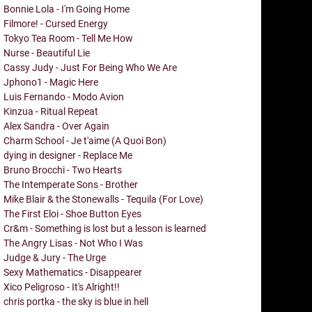
Bonnie Lola - I'm Going Home
Filmore! - Cursed Energy
Tokyo Tea Room - Tell Me How
Nurse - Beautiful Lie
Cassy Judy - Just For Being Who We Are
Jphono1 - Magic Here
Luis Fernando - Modo Avion
Kinzua - Ritual Repeat
Alex Sandra - Over Again
Charm School - Je t'aime (A Quoi Bon)
dying in designer - Replace Me
Bruno Brocchi - Two Hearts
The Intemperate Sons - Brother
Mike Blair & the Stonewalls - Tequila (For Love)
The First Eloi - Shoe Button Eyes
Cr&m - Something is lost but a lesson is learned
The Angry Lisas - Not Who I Was
Judge & Jury - The Urge
Sexy Mathematics - Disappearer
Xico Peligroso - It's Alright!!
chris portka - the sky is blue in hell