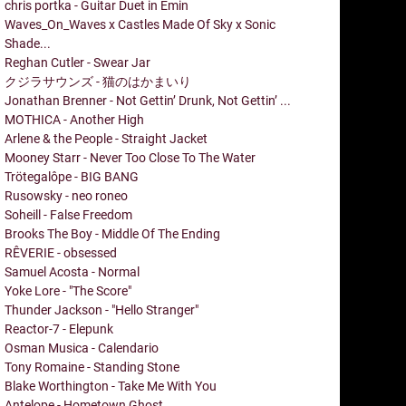
chris portka - Guitar Duet in Emin
Waves_On_Waves x Castles Made Of Sky x Sonic
Shade...
Reghan Cutler - Swear Jar
クジラサウンズ - 猫のはかまいり
Jonathan Brenner - Not Gettin’ Drunk, Not Gettin’ ...
MOTHICA - Another High
Arlene & the People - Straight Jacket
Mooney Starr - Never Too Close To The Water
Trötegalôpe - BIG BANG
Rusowsky - neo roneo
Soheill - False Freedom
Brooks The Boy - Middle Of The Ending
RÊVERIE - obsessed
Samuel Acosta - Normal
Yoke Lore - "The Score"
Thunder Jackson - "Hello Stranger"
Reactor-7 - Elepunk
Osman Musica - Calendario
Tony Romaine - Standing Stone
Blake Worthington - Take Me With You
Antelope - Hometown Ghost