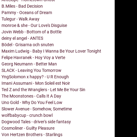
B.Miles - Bad Decision
Pammy - Oceans of Dream
Tulegur - Walk Away
monroe & she - Our Love's Disguise
Jovin Webb - Bottom of a Bottle
deiny el angel - ANTES
Bödel - Grisarna och snuten
Maxim Ludwig - Baby I Wanna Be Your Lover Tonight
Felipe Havranek - Hoy Voy a Verte
Georg Neumann - Better Man
SLACK - Leaving You Tomorrow
YngSolomon x happy? - U R Enough
Imani Assumani - Mon Soleil est Noir
Ted Z and the Wranglers - Let Me Be Your Sin
The Moonstones - Calls It A Day
Uno Gold - Why Do You Feel Low
Slower Avenue - Somehow, Sometime
wolfbabycup - crunch bowl
Dogwood Tales - driver's side fantasy
Cosmoliner - Guilty Pleasure
Von Hertzen Brothers - Starlings