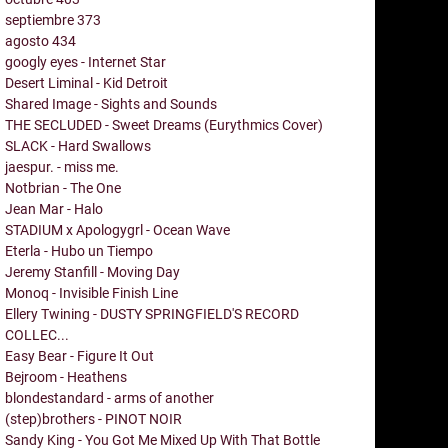
septiembre
373
agosto
434
googly eyes - Internet Star
Desert Liminal - Kid Detroit
Shared Image - Sights and Sounds
THE SECLUDED - Sweet Dreams (Eurythmics Cover)
SLACK - Hard Swallows
jaespur. - miss me.
Notbrian - The One
Jean Mar - Halo
STADIUM x Apologygrl - Ocean Wave
Eterla - Hubo un Tiempo
Jeremy Stanfill - Moving Day
Monoq - Invisible Finish Line
Ellery Twining - DUSTY SPRINGFIELD'S RECORD
COLLEC...
Easy Bear - Figure It Out
Bejroom - Heathens
blondestandard - arms of another
(step)brothers - PINOT NOIR
Sandy King - You Got Me Mixed Up With That Bottle