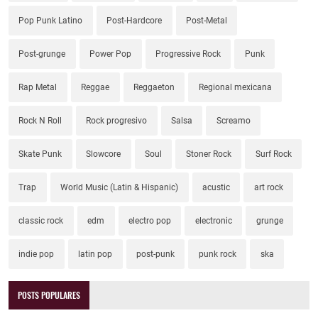
Pop Punk Latino
Post-Hardcore
Post-Metal
Post-grunge
Power Pop
Progressive Rock
Punk
Rap Metal
Reggae
Reggaeton
Regional mexicana
Rock N Roll
Rock progresivo
Salsa
Screamo
Skate Punk
Slowcore
Soul
Stoner Rock
Surf Rock
Trap
World Music (Latin & Hispanic)
acustic
art rock
classic rock
edm
electro pop
electronic
grunge
indie pop
latin pop
post-punk
punk rock
ska
POSTS POPULARES