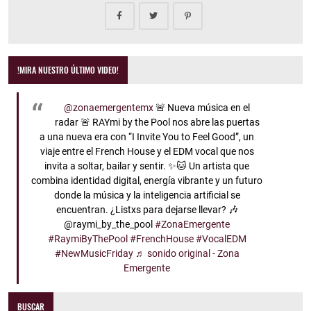
!MIRA NUESTRO ÚLTIMO VIDEO!
@zonaemergentemx
🚨 Nueva música en el
radar 🚨 RAYmi by the Pool nos abre las puertas
a una nueva era con “I Invite You to Feel Good”, un
viaje entre el French House y el EDM vocal que nos
invita a soltar, bailar y sentir. ✨🐱 Un artista que
combina identidad digital, energía vibrante y un futuro
donde la música y la inteligencia artificial se
encuentran. ¿Listxs para dejarse llevar? 🎶
@raymi_by_the_pool
#ZonaEmergente
#RaymiByThePool
#FrenchHouse
#VocalEDM
#NewMusicFriday
♬ sonido original - Zona
Emergente
BUSCAR