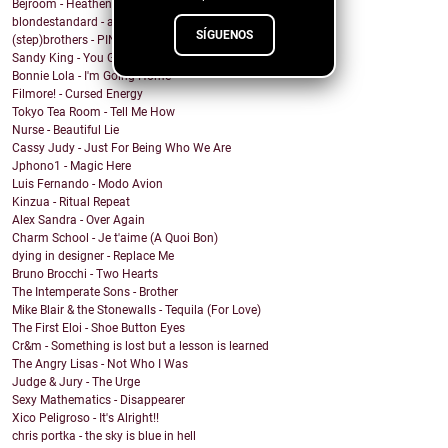
Bejroom - Heathens
blondestandard - arms of another
SÍGUENOS
(step)brothers - PINOT NOIR
Sandy King - You Got Me Mixed Up With That Bottle
Bonnie Lola - I'm Going Home
Filmore! - Cursed Energy
Tokyo Tea Room - Tell Me How
Nurse - Beautiful Lie
Cassy Judy - Just For Being Who We Are
Jphono1 - Magic Here
Luis Fernando - Modo Avion
Kinzua - Ritual Repeat
Alex Sandra - Over Again
Charm School - Je t'aime (A Quoi Bon)
dying in designer - Replace Me
Bruno Brocchi - Two Hearts
The Intemperate Sons - Brother
Mike Blair & the Stonewalls - Tequila (For Love)
The First Eloi - Shoe Button Eyes
Cr&m - Something is lost but a lesson is learned
The Angry Lisas - Not Who I Was
Judge & Jury - The Urge
Sexy Mathematics - Disappearer
Xico Peligroso - It's Alright!!
chris portka - the sky is blue in hell