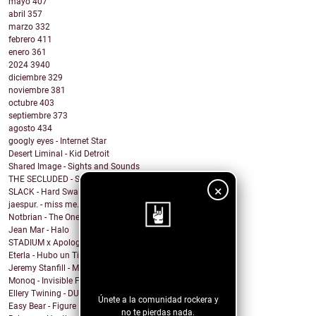
mayo
407
abril
357
marzo
332
febrero
411
enero
361
2024
3940
diciembre
329
noviembre
381
octubre
403
septiembre
373
agosto
434
googly eyes - Internet Star
Desert Liminal - Kid Detroit
Shared Image - Sights and Sounds
THE SECLUDED - Sweet Dreams (Eurythmics Cover)
×
SLACK - Hard Swallows
jaespur. - miss me.
Notbrian - The One
Jean Mar - Halo
STADIUM x Apologygrl - Ocean Wave
¡Sigue nuestro
Eterla - Hubo un Tiempo
Jeremy Stanfill - Moving Day
blog!
Monoq - Invisible Finish Line
Ellery Twining - DUSTY SPRINGFIELD'S RECORD COLLEC...
Únete a la comunidad rockera y
Easy Bear - Figure It Out
no te pierdas nada.