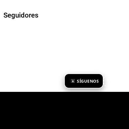
Seguidores
×
SÍGUENOS
Ya te sigo