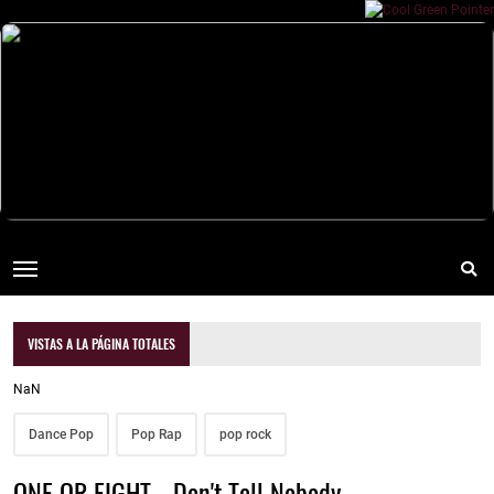
VISTAS A LA PÁGINA TOTALES
NaN
Dance Pop
Pop Rap
pop rock
ONE OR EIGHT - Don't Tell Nobody