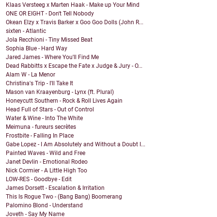
Klaas Versteeg x Marten Haak - Make up Your Mind
ONE OR EIGHT - Don't Tell Nobody
Okean Elzy x Travis Barker x Goo Goo Dolls (John R...
sixten - Atlantic
Jola Recchioni - Tiny Missed Beat
Sophia Blue - Hard Way
Jared James - Where You'll Find Me
Dead Rabbitts x Escape the Fate x Judge & Jury - O...
Alam W - La Menor
Christina's Trip - I'll Take It
Mason van Kraayenburg - Lynx (ft. Plural)
Honeycutt Southern - Rock & Roll Lives Again
Head Full of Stars - Out of Control
Water & Wine - Into The White
Meimuna - fureurs secrètes
Frostbite - Falling In Place
Gabe Lopez - I Am Absolutely and Without a Doubt I...
Painted Waves - Wild and Free
Janet Devlin - Emotional Rodeo
Nick Cormier - A Little High Too
LOW-RES - Goodbye - Edit
James Dorsett - Escalation & Irritation
This Is Rogue Two - (Bang Bang) Boomerang
Palomino Blond - Understand
Joveth - Say My Name