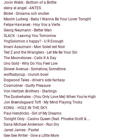
Jovin Webb - Bottom of a Bottle
deiny el angel - ANTES
Bödel - Grisarna och snuten
Maxim Ludwig - Baby I Wanna Be Your Lover Tonight
Felipe Havranek - Hoy Voy a Verte
Georg Neumann - Better Man
SLACK - Leaving You Tomorrow
YngSolomon x happy? - U R Enough
Imani Assumani - Mon Soleil est Noir
Ted Z and the Wranglers - Let Me Be Your Sin
The Moonstones - Calls It A Day
Uno Gold - Why Do You Feel Low
Slower Avenue - Somehow, Sometime
wolfbabycup - crunch bowl
Dogwood Tales - driver's side fantasy
Cosmoliner - Guilty Pleasure
Von Hertzen Brothers - Starlings
The Duskwhales - (You Only Love Me) When You're High
Jon Brændsgaard Toft - My Mind Playing Tricks
KONG. - HOLE IN THE SKY.
Paul Hendricks - Girl of My Dreams
Tonight Only - Casino Queen (feat. Phoebe Scott & ...
Dana Michael Anderson - Run Dry
Jared James - Pastel
Gee Gee Writer - Give a Little More