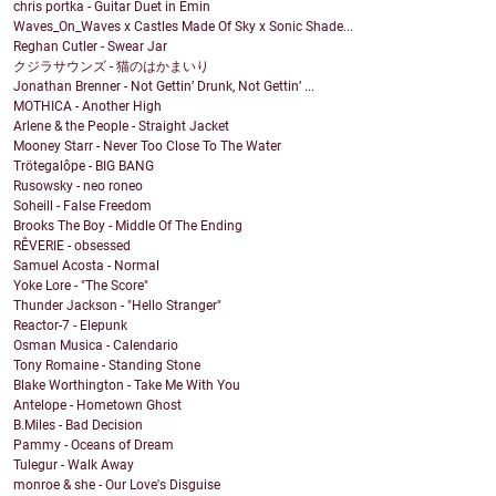
chris portka - Guitar Duet in Emin
Waves_On_Waves x Castles Made Of Sky x Sonic Shade...
Reghan Cutler - Swear Jar
クジラサウンズ - 猫のはかまいり
Jonathan Brenner - Not Gettin’ Drunk, Not Gettin’ ...
MOTHICA - Another High
Arlene & the People - Straight Jacket
Mooney Starr - Never Too Close To The Water
Trötegalôpe - BIG BANG
Rusowsky - neo roneo
Soheill - False Freedom
Brooks The Boy - Middle Of The Ending
RÊVERIE - obsessed
Samuel Acosta - Normal
Yoke Lore - "The Score"
Thunder Jackson - "Hello Stranger"
Reactor-7 - Elepunk
Osman Musica - Calendario
Tony Romaine - Standing Stone
Blake Worthington - Take Me With You
Antelope - Hometown Ghost
B.Miles - Bad Decision
Pammy - Oceans of Dream
Tulegur - Walk Away
monroe & she - Our Love's Disguise