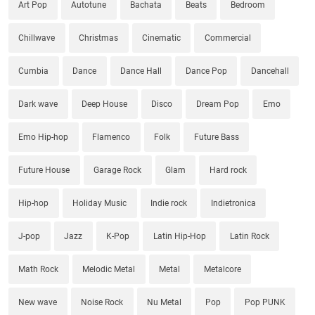
Art Pop
Autotune
Bachata
Beats
Bedroom
Chillwave
Christmas
Cinematic
Commercial
Cumbia
Dance
Dance Hall
Dance Pop
Dancehall
Dark wave
Deep House
Disco
Dream Pop
Emo
Emo Hip-hop
Flamenco
Folk
Future Bass
Future House
Garage Rock
Glam
Hard rock
Hip-hop
Holiday Music
Indie rock
Indietronica
J-pop
Jazz
K-Pop
Latin Hip-Hop
Latin Rock
Math Rock
Melodic Metal
Metal
Metalcore
New wave
Noise Rock
Nu Metal
Pop
Pop PUNK