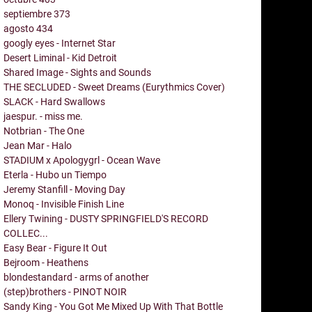
septiembre
373
agosto
434
googly eyes - Internet Star
Desert Liminal - Kid Detroit
Shared Image - Sights and Sounds
THE SECLUDED - Sweet Dreams (Eurythmics Cover)
SLACK - Hard Swallows
jaespur. - miss me.
Notbrian - The One
Jean Mar - Halo
STADIUM x Apologygrl - Ocean Wave
Eterla - Hubo un Tiempo
Jeremy Stanfill - Moving Day
Monoq - Invisible Finish Line
Ellery Twining - DUSTY SPRINGFIELD'S RECORD
COLLEC...
Easy Bear - Figure It Out
Bejroom - Heathens
blondestandard - arms of another
(step)brothers - PINOT NOIR
Sandy King - You Got Me Mixed Up With That Bottle