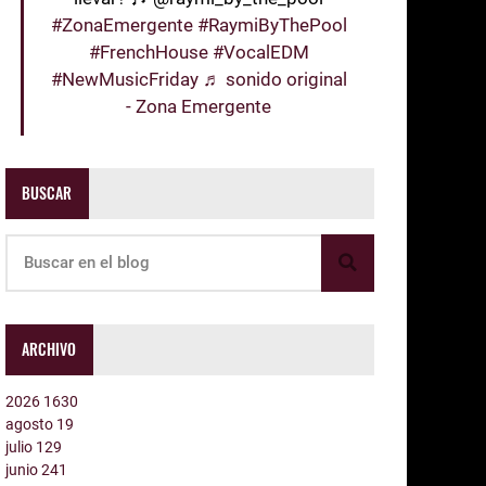
#ZonaEmergente
#RaymiByThePool
#FrenchHouse
#VocalEDM
#NewMusicFriday
♬ sonido original
- Zona Emergente
BUSCAR
ARCHIVO
2026
1630
agosto
19
julio
129
junio
241