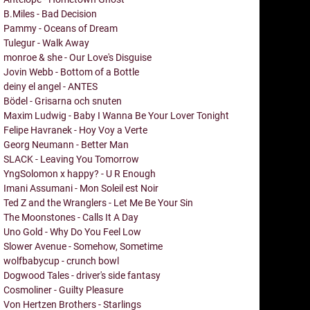
B.Miles - Bad Decision
Pammy - Oceans of Dream
Tulegur - Walk Away
monroe & she - Our Love's Disguise
Jovin Webb - Bottom of a Bottle
deiny el angel - ANTES
Bödel - Grisarna och snuten
Maxim Ludwig - Baby I Wanna Be Your Lover Tonight
Felipe Havranek - Hoy Voy a Verte
Georg Neumann - Better Man
SLACK - Leaving You Tomorrow
YngSolomon x happy? - U R Enough
Imani Assumani - Mon Soleil est Noir
Ted Z and the Wranglers - Let Me Be Your Sin
The Moonstones - Calls It A Day
Uno Gold - Why Do You Feel Low
Slower Avenue - Somehow, Sometime
wolfbabycup - crunch bowl
Dogwood Tales - driver's side fantasy
Cosmoliner - Guilty Pleasure
Von Hertzen Brothers - Starlings