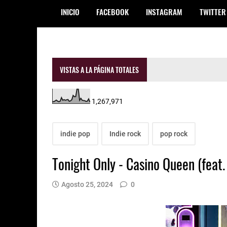
INICIO
FACEBOOK
INSTAGRAM
TWITTER
VISTAS A LA PÁGINA TOTALES
1,267,971
indie pop
Indie rock
pop rock
Tonight Only - Casino Queen (feat
Agosto 25, 2024
0