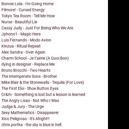
Bonnie Lola - I'm Going Home
Filmore! - Cursed Energy
Tokyo Tea Room - Tell Me How
Nurse - Beautiful Lie
Cassy Judy - Just For Being Who We Are
Jphono1 - Magic Here
Luis Fernando - Modo Avion
Kinzua - Ritual Repeat
Alex Sandra - Over Again
Charm School - Je t'aime (A Quoi Bon)
dying in designer - Replace Me
Bruno Brocchi - Two Hearts
The Intemperate Sons - Brother
Mike Blair & the Stonewalls - Tequila (For Love)
The First Eloi - Shoe Button Eyes
Cr&m - Something is lost but a lesson is learned
The Angry Lisas - Not Who I Was
Judge & Jury - The Urge
Sexy Mathematics - Disappearer
Xico Peligroso - It's Alright!!
chris portka - the sky is blue in hell