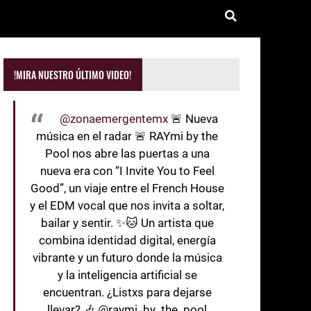
!MIRA NUESTRO ÚLTIMO VIDEO!
@zonaemergentemx
🚨 Nueva
música en el radar 🚨 RAYmi by the
Pool nos abre las puertas a una
nueva era con “I Invite You to Feel
Good”, un viaje entre el French House
y el EDM vocal que nos invita a soltar,
bailar y sentir. ✨🐱 Un artista que
combina identidad digital, energía
vibrante y un futuro donde la música
y la inteligencia artificial se
encuentran. ¿Listxs para dejarse
llevar? 🎶 @raymi_by_the_pool