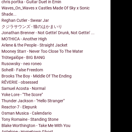
chris portka - Guitar Duet in Emin
Waves_On_Waves x Castles Made Of Sky x Sonic
Shade...
Reghan Cutler - Swear Jar
クジラサウンズ - 猫のはかまいり
Jonathan Brenner - Not Gettin’ Drunk, Not Gettin’ ...
MOTHICA - Another High
Arlene & the People - Straight Jacket
Mooney Starr - Never Too Close To The Water
Trötegalôpe - BIG BANG
Rusowsky - neo roneo
Soheill - False Freedom
Brooks The Boy - Middle Of The Ending
RÊVERIE - obsessed
Samuel Acosta - Normal
Yoke Lore - "The Score"
Thunder Jackson - "Hello Stranger"
Reactor-7 - Elepunk
Osman Musica - Calendario
Tony Romaine - Standing Stone
Blake Worthington - Take Me With You
Antelope - Hometown Ghost