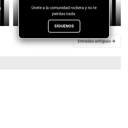
n
Dos Santos - Es Amor
Únete a la comunidad rockera y no te
pierdas nada.
July 27, 2026
SÍGUENOS
Entradas antiguas