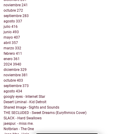
noviembre
241
octubre
272
septiembre
283
agosto
337
julio
416
junio
493
mayo
407
abril
357
marzo
332
febrero
411
enero
361
2024
3940
diciembre
329
noviembre
381
octubre
403
septiembre
373
agosto
434
googly eyes - Internet Star
Desert Liminal - Kid Detroit
Shared Image - Sights and Sounds
THE SECLUDED - Sweet Dreams (Eurythmics Cover)
SLACK - Hard Swallows
jaespur. - miss me.
Notbrian - The One