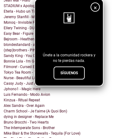
Jean Mar - Halo
STADIUM x Apologygrl - Ocean Wave
×
Eterla - Hubo un Tiempo
Jeremy Stanfill - Moving Day
Monoq - Invisible Finish Line
Ellery Twining - DUSTY SPRINGFIELD'S RECORD COLLEC...
Easy Bear - Figure It Out
¡Sigue nuestro
Bejroom - Heathens
blog!
blondestandard - arms of another
(step)brothers - PINOT NOIR
Únete a la comunidad rockera y
Sandy King - You Got Me Mixed Up With That Bottle
no te pierdas nada.
Bonnie Lola - I'm Going Home
Filmore! - Cursed Energy
Tokyo Tea Room - Tell Me How
SÍGUENOS
Nurse - Beautiful Lie
Cassy Judy - Just For Being Who We Are
Jphono1 - Magic Here
Luis Fernando - Modo Avion
Kinzua - Ritual Repeat
Alex Sandra - Over Again
Charm School - Je t'aime (A Quoi Bon)
dying in designer - Replace Me
Bruno Brocchi - Two Hearts
The Intemperate Sons - Brother
Mike Blair & the Stonewalls - Tequila (For Love)