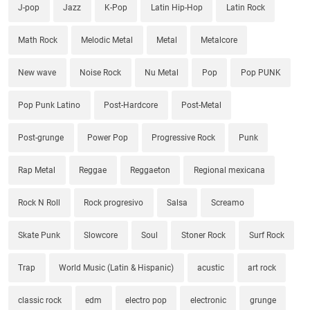
J-pop
Jazz
K-Pop
Latin Hip-Hop
Latin Rock
Math Rock
Melodic Metal
Metal
Metalcore
New wave
Noise Rock
Nu Metal
Pop
Pop PUNK
Pop Punk Latino
Post-Hardcore
Post-Metal
Post-grunge
Power Pop
Progressive Rock
Punk
Rap Metal
Reggae
Reggaeton
Regional mexicana
Rock N Roll
Rock progresivo
Salsa
Screamo
Skate Punk
Slowcore
Soul
Stoner Rock
Surf Rock
Trap
World Music (Latin & Hispanic)
acustic
art rock
classic rock
edm
electro pop
electronic
grunge