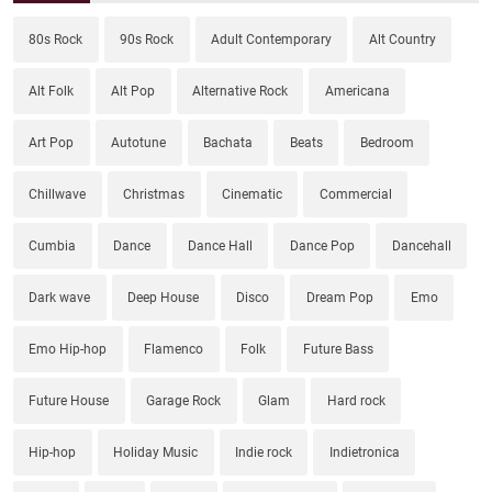
80s Rock
90s Rock
Adult Contemporary
Alt Country
Alt Folk
Alt Pop
Alternative Rock
Americana
Art Pop
Autotune
Bachata
Beats
Bedroom
Chillwave
Christmas
Cinematic
Commercial
Cumbia
Dance
Dance Hall
Dance Pop
Dancehall
Dark wave
Deep House
Disco
Dream Pop
Emo
Emo Hip-hop
Flamenco
Folk
Future Bass
Future House
Garage Rock
Glam
Hard rock
Hip-hop
Holiday Music
Indie rock
Indietronica