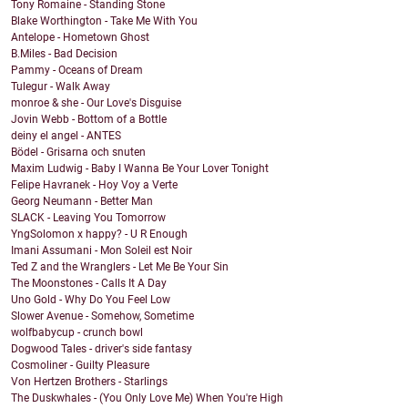
Tony Romaine - Standing Stone
Blake Worthington - Take Me With You
Antelope - Hometown Ghost
B.Miles - Bad Decision
Pammy - Oceans of Dream
Tulegur - Walk Away
monroe & she - Our Love's Disguise
Jovin Webb - Bottom of a Bottle
deiny el angel - ANTES
Bödel - Grisarna och snuten
Maxim Ludwig - Baby I Wanna Be Your Lover Tonight
Felipe Havranek - Hoy Voy a Verte
Georg Neumann - Better Man
SLACK - Leaving You Tomorrow
YngSolomon x happy? - U R Enough
Imani Assumani - Mon Soleil est Noir
Ted Z and the Wranglers - Let Me Be Your Sin
The Moonstones - Calls It A Day
Uno Gold - Why Do You Feel Low
Slower Avenue - Somehow, Sometime
wolfbabycup - crunch bowl
Dogwood Tales - driver's side fantasy
Cosmoliner - Guilty Pleasure
Von Hertzen Brothers - Starlings
The Duskwhales - (You Only Love Me) When You're High