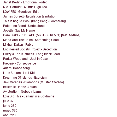
Janet Devlin - Emotional Rodeo
Nick Cormier - A Little High Too
LOW-RES - Goodbye - Edit
James Dorsett - Escalation & Irritation
This Is Rogue Two - (Bang Bang) Boomerang
Palomino Blond - Understand
Joveth - Say My Name
Cam Blake - RED TAPE (MYTHOS REMIX) [feat. Mythos]...
Maria And The Coins - Something Good
Mikhail Daken - Fable
Engineered Society Project - Deception
Fuzzy & The Rustbelts - Long Black Road
Parker Woodland - Just in Case
Frederik - Consequence
Allart - Dance song
Little Stream - Lost Kids
Dreaming Of Islands - Exorcism
Javi Carabalí - Diamonds (ft Ester Azeredo)
Bellefolie - In the Clouds
Avistortion - Nobody learns
Lovi Did This - Canary in a Goldmine
julio
329
junio
289
mayo
336
abril
223