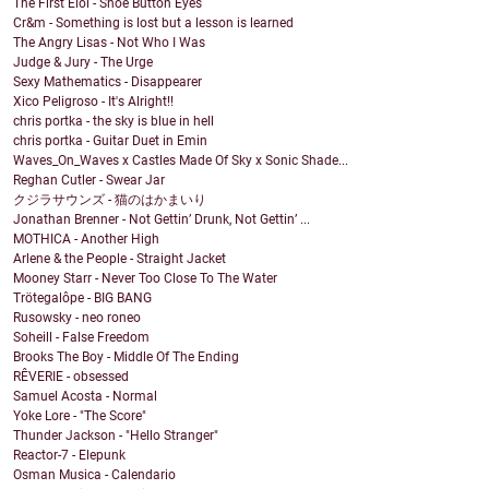
The First Eloi - Shoe Button Eyes
Cr&m - Something is lost but a lesson is learned
The Angry Lisas - Not Who I Was
Judge & Jury - The Urge
Sexy Mathematics - Disappearer
Xico Peligroso - It's Alright!!
chris portka - the sky is blue in hell
chris portka - Guitar Duet in Emin
Waves_On_Waves x Castles Made Of Sky x Sonic Shade...
Reghan Cutler - Swear Jar
クジラサウンズ - 猫のはかまいり
Jonathan Brenner - Not Gettin’ Drunk, Not Gettin’ ...
MOTHICA - Another High
Arlene & the People - Straight Jacket
Mooney Starr - Never Too Close To The Water
Trötegalôpe - BIG BANG
Rusowsky - neo roneo
Soheill - False Freedom
Brooks The Boy - Middle Of The Ending
RÊVERIE - obsessed
Samuel Acosta - Normal
Yoke Lore - "The Score"
Thunder Jackson - "Hello Stranger"
Reactor-7 - Elepunk
Osman Musica - Calendario