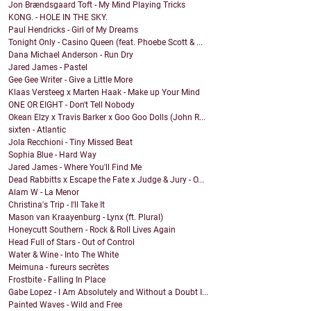
Jon Brændsgaard Toft - My Mind Playing Tricks
KONG. - HOLE IN THE SKY.
Paul Hendricks - Girl of My Dreams
Tonight Only - Casino Queen (feat. Phoebe Scott & ...
Dana Michael Anderson - Run Dry
Jared James - Pastel
Gee Gee Writer - Give a Little More
Klaas Versteeg x Marten Haak - Make up Your Mind
ONE OR EIGHT - Don't Tell Nobody
Okean Elzy x Travis Barker x Goo Goo Dolls (John R...
sixten - Atlantic
Jola Recchioni - Tiny Missed Beat
Sophia Blue - Hard Way
Jared James - Where You'll Find Me
Dead Rabbitts x Escape the Fate x Judge & Jury - O...
Alam W - La Menor
Christina's Trip - I'll Take It
Mason van Kraayenburg - Lynx (ft. Plural)
Honeycutt Southern - Rock & Roll Lives Again
Head Full of Stars - Out of Control
Water & Wine - Into The White
Meimuna - fureurs secrètes
Frostbite - Falling In Place
Gabe Lopez - I Am Absolutely and Without a Doubt I...
Painted Waves - Wild and Free