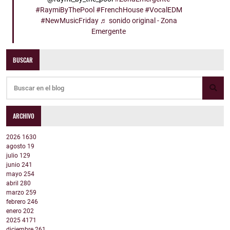
#RaymiByThePool
#FrenchHouse
#VocalEDM
#NewMusicFriday
♬ sonido original - Zona
Emergente
BUSCAR
ARCHIVO
2026
1630
agosto
19
julio
129
junio
241
mayo
254
abril
280
marzo
259
febrero
246
enero
202
2025
4171
diciembre
261