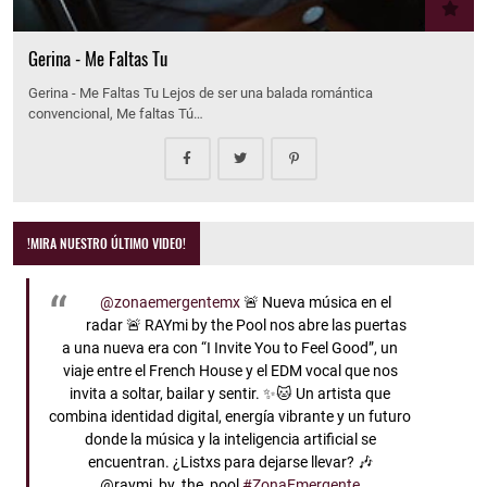
Gerina - Me Faltas Tu
Gerina - Me Faltas Tu Lejos de ser una balada romántica
convencional, Me faltas Tú…
!MIRA NUESTRO ÚLTIMO VIDEO!
@zonaemergentemx
🚨 Nueva música en el
radar 🚨 RAYmi by the Pool nos abre las puertas
a una nueva era con “I Invite You to Feel Good”, un
viaje entre el French House y el EDM vocal que nos
invita a soltar, bailar y sentir. ✨🐱 Un artista que
combina identidad digital, energía vibrante y un futuro
donde la música y la inteligencia artificial se
encuentran. ¿Listxs para dejarse llevar? 🎶
@raymi_by_the_pool
#ZonaEmergente