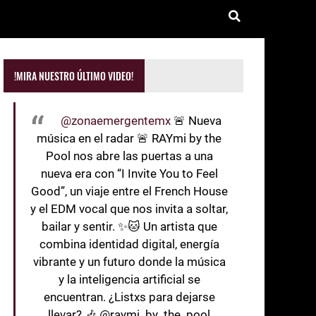
!MIRA NUESTRO ÚLTIMO VIDEO!
@zonaemergentemx
🚨 Nueva
música en el radar 🚨 RAYmi by the
Pool nos abre las puertas a una
nueva era con “I Invite You to Feel
Good”, un viaje entre el French House
y el EDM vocal que nos invita a soltar,
bailar y sentir. ✨🐱 Un artista que
combina identidad digital, energía
vibrante y un futuro donde la música
y la inteligencia artificial se
encuentran. ¿Listxs para dejarse
llevar? 🎶 @raymi_by_the_pool