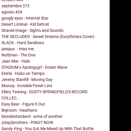
septiembre
373
agosto
434
googly eyes - Internet Star
Desert Liminal - Kid Detroit
Shared Image - Sights and Sounds
THE SECLUDED - Sweet Dreams (Eurythmics Cover)
SLACK - Hard Swallows
jaespur. - miss me.
Notbrian - The One
Jean Mar - Halo
STADIUM x Apologygrl - Ocean Wave
Eterla - Hubo un Tiempo
Jeremy Stanfill - Moving Day
Monoq - Invisible Finish Line
Ellery Twining - DUSTY SPRINGFIELD'S RECORD
COLLEC...
Easy Bear - Figure It Out
Bejroom - Heathens
blondestandard - arms of another
(step)brothers - PINOT NOIR
Sandy King - You Got Me Mixed Up With That Bottle