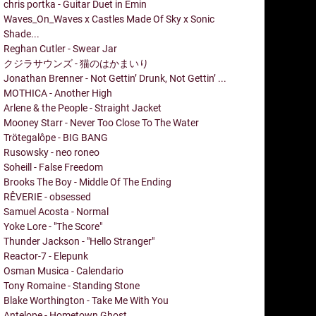
chris portka - Guitar Duet in Emin
Waves_On_Waves x Castles Made Of Sky x Sonic
Shade...
Reghan Cutler - Swear Jar
クジラサウンズ - 猫のはかまいり
Jonathan Brenner - Not Gettin’ Drunk, Not Gettin’ ...
MOTHICA - Another High
Arlene & the People - Straight Jacket
Mooney Starr - Never Too Close To The Water
Trötegalôpe - BIG BANG
Rusowsky - neo roneo
Soheill - False Freedom
Brooks The Boy - Middle Of The Ending
RÊVERIE - obsessed
Samuel Acosta - Normal
Yoke Lore - "The Score"
Thunder Jackson - "Hello Stranger"
Reactor-7 - Elepunk
Osman Musica - Calendario
Tony Romaine - Standing Stone
Blake Worthington - Take Me With You
Antelope - Hometown Ghost