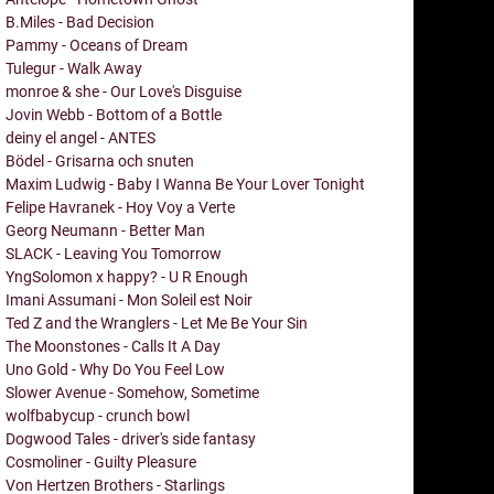
B.Miles - Bad Decision
Pammy - Oceans of Dream
Tulegur - Walk Away
monroe & she - Our Love's Disguise
Jovin Webb - Bottom of a Bottle
deiny el angel - ANTES
Bödel - Grisarna och snuten
Maxim Ludwig - Baby I Wanna Be Your Lover Tonight
Felipe Havranek - Hoy Voy a Verte
Georg Neumann - Better Man
SLACK - Leaving You Tomorrow
YngSolomon x happy? - U R Enough
Imani Assumani - Mon Soleil est Noir
Ted Z and the Wranglers - Let Me Be Your Sin
The Moonstones - Calls It A Day
Uno Gold - Why Do You Feel Low
Slower Avenue - Somehow, Sometime
wolfbabycup - crunch bowl
Dogwood Tales - driver's side fantasy
Cosmoliner - Guilty Pleasure
Von Hertzen Brothers - Starlings