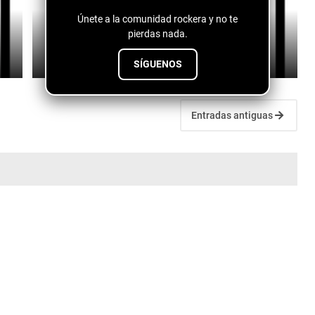
Únete a la comunidad rockera y no te
Plain Drifter - Canine Reputation
pierdas nada.
July 27, 2026
SÍGUENOS
Entradas antiguas