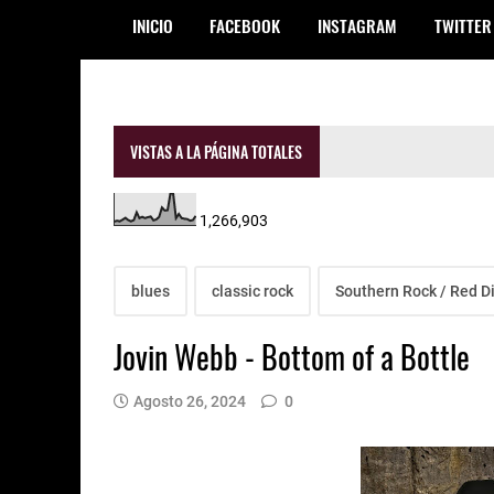
INICIO
FACEBOOK
INSTAGRAM
TWITTER
VISTAS A LA PÁGINA TOTALES
1,266,903
blues
classic rock
Southern Rock / Red Di
Jovin Webb - Bottom of a Bottle
Agosto 26, 2024
0