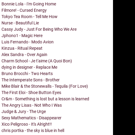
Bonnie Lola - I'm Going Home
Filmore! - Cursed Energy
Tokyo Tea Room - Tell Me How
Nurse - Beautiful Lie
Cassy Judy - Just For Being Who We Are
Jphono1 - Magic Here
Luis Fernando - Modo Avion
Kinzua - Ritual Repeat
Alex Sandra - Over Again
Charm School - Je t'aime (A Quoi Bon)
dying in designer - Replace Me
Bruno Brocchi - Two Hearts
The Intemperate Sons - Brother
Mike Blair & the Stonewalls - Tequila (For Love)
The First Eloi - Shoe Button Eyes
Cr&m - Something is lost but a lesson is learned
The Angry Lisas - Not Who I Was
Judge & Jury - The Urge
Sexy Mathematics - Disappearer
Xico Peligroso - It's Alright!!
chris portka - the sky is blue in hell