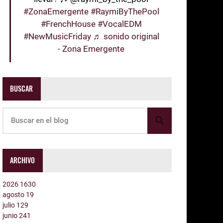
#ZonaEmergente
#RaymiByThePool
#FrenchHouse
#VocalEDM
#NewMusicFriday
♬ sonido original
- Zona Emergente
BUSCAR
ARCHIVO
2026
1630
agosto
19
julio
129
junio
241