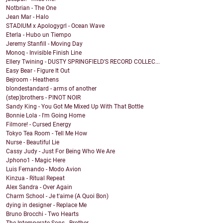
Notbrian - The One
Jean Mar - Halo
STADIUM x Apologygrl - Ocean Wave
Eterla - Hubo un Tiempo
Jeremy Stanfill - Moving Day
Monoq - Invisible Finish Line
Ellery Twining - DUSTY SPRINGFIELD'S RECORD COLLEC...
Easy Bear - Figure It Out
Bejroom - Heathens
blondestandard - arms of another
(step)brothers - PINOT NOIR
Sandy King - You Got Me Mixed Up With That Bottle
Bonnie Lola - I'm Going Home
Filmore! - Cursed Energy
Tokyo Tea Room - Tell Me How
Nurse - Beautiful Lie
Cassy Judy - Just For Being Who We Are
Jphono1 - Magic Here
Luis Fernando - Modo Avion
Kinzua - Ritual Repeat
Alex Sandra - Over Again
Charm School - Je t'aime (A Quoi Bon)
dying in designer - Replace Me
Bruno Brocchi - Two Hearts
The Intemperate Sons - Brother