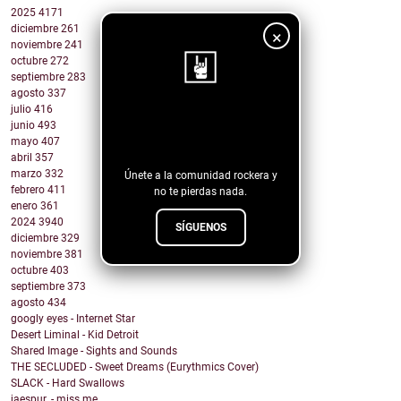
2025
4171
diciembre
261
×
noviembre
241
octubre
272
septiembre
283
agosto
337
julio
416
¡Sigue nuestro
junio
493
mayo
407
blog!
abril
357
marzo
332
Únete a la comunidad rockera y
febrero
411
no te pierdas nada.
enero
361
2024
3940
SÍGUENOS
diciembre
329
noviembre
381
octubre
403
septiembre
373
agosto
434
googly eyes - Internet Star
Desert Liminal - Kid Detroit
Shared Image - Sights and Sounds
THE SECLUDED - Sweet Dreams (Eurythmics Cover)
SLACK - Hard Swallows
jaespur. - miss me.