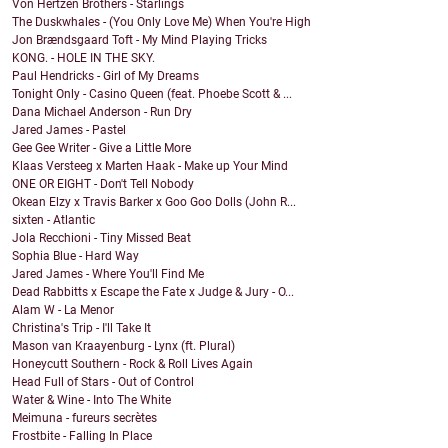
Von Hertzen Brothers - Starlings
The Duskwhales - (You Only Love Me) When You're High
Jon Brændsgaard Toft - My Mind Playing Tricks
KONG. - HOLE IN THE SKY.
Paul Hendricks - Girl of My Dreams
Tonight Only - Casino Queen (feat. Phoebe Scott & ...
Dana Michael Anderson - Run Dry
Jared James - Pastel
Gee Gee Writer - Give a Little More
Klaas Versteeg x Marten Haak - Make up Your Mind
ONE OR EIGHT - Don't Tell Nobody
Okean Elzy x Travis Barker x Goo Goo Dolls (John R...
sixten - Atlantic
Jola Recchioni - Tiny Missed Beat
Sophia Blue - Hard Way
Jared James - Where You'll Find Me
Dead Rabbitts x Escape the Fate x Judge & Jury - O...
Alam W - La Menor
Christina's Trip - I'll Take It
Mason van Kraayenburg - Lynx (ft. Plural)
Honeycutt Southern - Rock & Roll Lives Again
Head Full of Stars - Out of Control
Water & Wine - Into The White
Meimuna - fureurs secrètes
Frostbite - Falling In Place