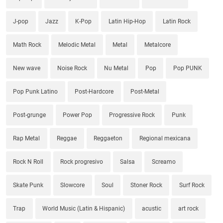
J-pop
Jazz
K-Pop
Latin Hip-Hop
Latin Rock
Math Rock
Melodic Metal
Metal
Metalcore
New wave
Noise Rock
Nu Metal
Pop
Pop PUNK
Pop Punk Latino
Post-Hardcore
Post-Metal
Post-grunge
Power Pop
Progressive Rock
Punk
Rap Metal
Reggae
Reggaeton
Regional mexicana
Rock N Roll
Rock progresivo
Salsa
Screamo
Skate Punk
Slowcore
Soul
Stoner Rock
Surf Rock
Trap
World Music (Latin & Hispanic)
acustic
art rock