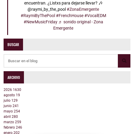
encuentran. ¿Listxs para dejarse llevar? 🎶
@raymi_by_the_pool
#ZonaEmergente
#RaymiByThePool
#FrenchHouse
#VocalEDM
#NewMusicFriday
♬ sonido original - Zona
Emergente
BUSCAR
ARCHIVO
2026
1630
agosto
19
julio
129
junio
241
mayo
254
abril
280
marzo
259
febrero
246
enero
202