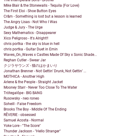
Mike Blair & the Stonewalls - Tequila (For Love)
The First Eloi - Shoe Button Eyes
Cr&m - Something is lost but a lesson is learned
The Angry Lisas - Not Who I Was
Judge & Jury - The Urge
Sexy Mathematics - Disappearer
Xico Peligroso - It's Alright!!
chris portka - the sky is blue in hell
chris portka - Guitar Duet in Emin
Waves_On_Waves x Castles Made Of Sky x Sonic Shade...
Reghan Cutler - Swear Jar
クジラサウンズ - 猫のはかまいり
Jonathan Brenner - Not Gettin’ Drunk, Not Gettin’ ...
MOTHICA - Another High
Arlene & the People - Straight Jacket
Mooney Starr - Never Too Close To The Water
Trötegalôpe - BIG BANG
Rusowsky - neo roneo
Soheill - False Freedom
Brooks The Boy - Middle Of The Ending
RÊVERIE - obsessed
Samuel Acosta - Normal
Yoke Lore - "The Score"
Thunder Jackson - "Hello Stranger"