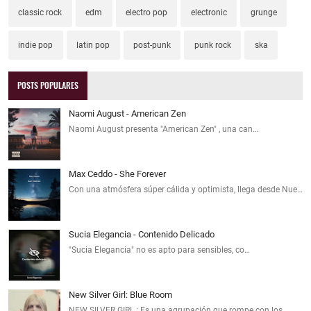
classic rock
edm
electro pop
electronic
grunge
indie pop
latin pop
post-punk
punk rock
ska
POSTS POPULARES
Naomi August - American Zen
Naomi August presenta "American Zen" , una can…
Max Ceddo - She Forever
Con una atmósfera súper cálida y optimista, llega desde Nue…
Sucia Elegancia - Contenido Delicado
"Sucia Elegancia" no es apto para sensibles, co…
New Silver Girl: Blue Room
NEW SILVER GIRL : Es una agrupación que rompe con los