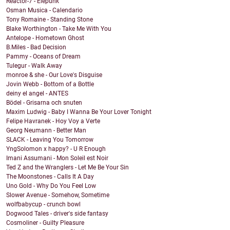
Reactor-7 - Elepunk
Osman Musica - Calendario
Tony Romaine - Standing Stone
Blake Worthington - Take Me With You
Antelope - Hometown Ghost
B.Miles - Bad Decision
Pammy - Oceans of Dream
Tulegur - Walk Away
monroe & she - Our Love's Disguise
Jovin Webb - Bottom of a Bottle
deiny el angel - ANTES
Bödel - Grisarna och snuten
Maxim Ludwig - Baby I Wanna Be Your Lover Tonight
Felipe Havranek - Hoy Voy a Verte
Georg Neumann - Better Man
SLACK - Leaving You Tomorrow
YngSolomon x happy? - U R Enough
Imani Assumani - Mon Soleil est Noir
Ted Z and the Wranglers - Let Me Be Your Sin
The Moonstones - Calls It A Day
Uno Gold - Why Do You Feel Low
Slower Avenue - Somehow, Sometime
wolfbabycup - crunch bowl
Dogwood Tales - driver's side fantasy
Cosmoliner - Guilty Pleasure