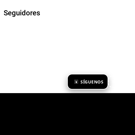
Seguidores
×
SÍGUENOS
Ya te sigo