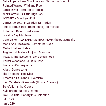
Gabe Lopez - I Am Absolutely and Without a Doubt I...
Painted Waves - Wild and Free
Janet Devlin - Emotional Rodeo
Nick Cormier - A Little High Too
LOW-RES - Goodbye - Edit
James Dorsett - Escalation & Irritation
This Is Rogue Two - (Bang Bang) Boomerang
Palomino Blond - Understand
Joveth - Say My Name
Cam Blake - RED TAPE (MYTHOS REMIX) [feat. Mythos]...
Maria And The Coins - Something Good
Mikhail Daken - Fable
Engineered Society Project - Deception
Fuzzy & The Rustbelts - Long Black Road
Parker Woodland - Just in Case
Frederik - Consequence
Allart - Dance song
Little Stream - Lost Kids
Dreaming Of Islands - Exorcism
Javi Carabalí - Diamonds (ft Ester Azeredo)
Bellefolie - In the Clouds
Avistortion - Nobody learns
Lovi Did This - Canary in a Goldmine
julio
329
junio
289