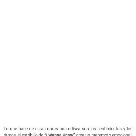
Lo que hace de estas obras una odisea son los sentimientos y los
ritmos, el estribillo de
“I Wanna Know”
crea un maremoto emocional,