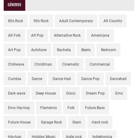
GÉNEROS
80s Rock
90s Rock
Adult Contemporary
Alt Country
Alt Folk
Alt Pop
Alternative Rock
Americana
Art Pop
Autotune
Bachata
Beats
Bedroom
Chillwave
Christmas
Cinematic
Commercial
Cumbia
Dance
Dance Hall
Dance Pop
Dancehall
Dark wave
Deep House
Disco
Dream Pop
Emo
Emo Hip-hop
Flamenco
Folk
Future Bass
Future House
Garage Rock
Glam
Hard rock
Hip-hop
Holiday Music
Indie rock
Indietronica