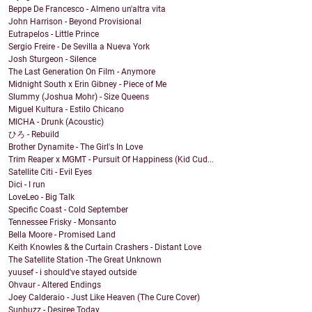
Beppe De Francesco - Almeno un'altra vita
John Harrison - Beyond Provisional
Eutrapelos - Little Prince
Sergio Freire - De Sevilla a Nueva York
Josh Sturgeon - Silence
The Last Generation On Film - Anymore
Midnight South x Erin Gibney - Piece of Me
Slummy (Joshua Mohr) - Size Queens
Miguel Kultura - Estilo Chicano
MICHA - Drunk (Acoustic)
ひろ - Rebuild
Brother Dynamite - The Girl's In Love
Trim Reaper x MGMT - Pursuit Of Happiness (Kid Cud...
Satellite Citi - Evil Eyes
Dici - I run
LoveLeo - Big Talk
Specific Coast - Cold September
Tennessee Frisky - Monsanto
Bella Moore - Promised Land
Keith Knowles & the Curtain Crashers - Distant Love
The Satellite Station -The Great Unknown
yuusef - i should've stayed outside
Ohvaur - Altered Endings
Joey Calderaio - Just Like Heaven (The Cure Cover)
Sunbuzz - Desiree Today