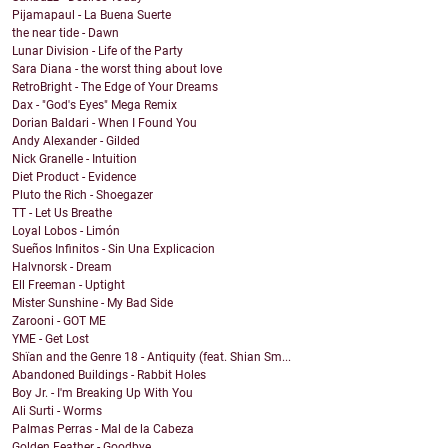
Pijamapaul - La Buena Suerte
the near tide - Dawn
Lunar Division - Life of the Party
Sara Diana - the worst thing about love
RetroBright - The Edge of Your Dreams
Dax - "God's Eyes" Mega Remix
Dorian Baldari - When I Found You
Andy Alexander - Gilded
Nick Granelle - Intuition
Diet Product - Evidence
Pluto the Rich - Shoegazer
TT - Let Us Breathe
Loyal Lobos - Limón
Sueños Infinitos - Sin Una Explicacion
Halvnorsk - Dream
Ell Freeman - Uptight
Mister Sunshine - My Bad Side
Zarooni - GOT ME
YME - Get Lost
Shïan and the Genre 18 - Antiquity (feat. Shian Sm...
Abandoned Buildings - Rabbit Holes
Boy Jr. - I'm Breaking Up With You
Ali Surti - Worms
Palmas Perras - Mal de la Cabeza
Golden Feather - Goodbye