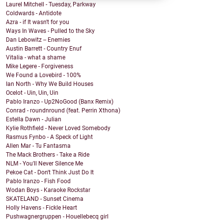
Laurel Mitchell - Tuesday, Parkway
Coldwards - Antidote
Azra - if It wasn't for you
Ways In Waves - Pulled to the Sky
Dan Lebowitz -- Enemies
Austin Barrett - Country Enuf
Vitalia - what a shame
Mike Legere - Forgiveness
We Found a Lovebird - 100%
Ian North - Why We Build Houses
Ocelot - Uin, Uin, Uin
Pablo Iranzo - Up2NoGood (Banx Remix)
Conrad - roundnround (feat. Perrin Xthona)
Estella Dawn - Julian
Kylie Rothfield - Never Loved Somebody
Rasmus Fynbo - A Speck of Light
Allen Mar - Tu Fantasma
The Mack Brothers - Take a Ride
NLM - You'll Never Silence Me
Pekoe Cat - Don't Think Just Do It
Pablo Iranzo - Fish Food
Wodan Boys - Karaoke Rockstar
SKATELAND - Sunset Cinema
Holly Havens - Fickle Heart
Pushwagnergruppen - Houellebecq girl