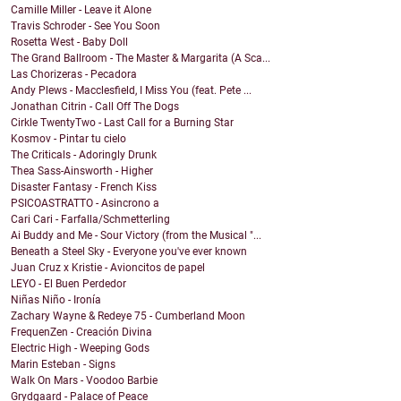
Camille Miller - Leave it Alone
Travis Schroder - See You Soon
Rosetta West - Baby Doll
The Grand Ballroom - The Master & Margarita (A Sca...
Las Chorizeras - Pecadora
Andy Plews - Macclesfield, I Miss You (feat. Pete ...
Jonathan Citrin - Call Off The Dogs
Cirkle TwentyTwo - Last Call for a Burning Star
Kosmov - Pintar tu cielo
The Criticals - Adoringly Drunk
Thea Sass-Ainsworth - Higher
Disaster Fantasy - French Kiss
PSICOASTRATTO - Asincrono a
Cari Cari - Farfalla/Schmetterling
Ai Buddy and Me - Sour Victory (from the Musical "...
Beneath a Steel Sky - Everyone you've ever known
Juan Cruz x Kristie - Avioncitos de papel
LEYO - El Buen Perdedor
Niñas Niño - Ironía
Zachary Wayne & Redeye 75 - Cumberland Moon
FrequenZen - Creación Divina
Electric High - Weeping Gods
Marin Esteban - Signs
Walk On Mars - Voodoo Barbie
Grydgaard - Palace of Peace