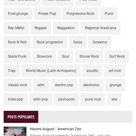
Post-grunge
Power Pop
Progressive Rock
Punk
Rap Metal
Reggae
Reggaeton
Regional mexicana
Rock N Roll
Rock progresivo
Salsa
Screamo
Skate Punk
Slowcore
Soul
Stoner Rock
Surf Rock
Trap
World Music (Latin & Hispanic)
acustic
art rock
classic rock
edm
electro pop
electronic
grunge
indie pop
latin pop
post-punk
punk rock
ska
POSTS POPULARES
Naomi August - American Zen
Naomi August presenta "American Zen" , una can…