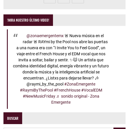
!MIRA NUESTRO ÚLTIMO VIDEO!
@zonaemergentemx
🚨 Nueva música en el
radar 🚨 RAYmi by the Pool nos abre las puertas
a una nueva era con “I Invite You to Feel Good”, un
viaje entre el French House y el EDM vocal que nos
invita a soltar, bailar y sentir. ✨🐱 Un artista que
combina identidad digital, energía vibrante y un futuro
donde la música y la inteligencia artificial se
encuentran. ¿Listxs para dejarse llevar? 🎶
@raymi_by_the_pool
#ZonaEmergente
#RaymiByThePool
#FrenchHouse
#VocalEDM
#NewMusicFriday
♬ sonido original - Zona
Emergente
BUSCAR