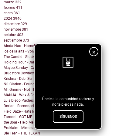
marzo
332
febrero
411
enero
361
2024
3940
diciembre
329
noviembre
381
octubre
403
septiembre
373
Ainda Nao - Hamelin
×
los de la alta - Volveras Llorando
The Candid - Stuck
Holding Hour - Can I Leave Me Too?
Maybe Sunday - Carry On
Drugstore Cowboy - Supercars & Sweet Dreams
Krishna - Debí Ser Más Cabrón
¡Sigue nuestro
Nü Clarion - Found Wanting
blog!
Mr. Gnome - Not This Time, Devil
MANJA - Wax & Feathers
Únete a la comunidad rockera y
Luis Diego Pacheco - Magic Girl
no te pierdas nada.
Dorian - Reconnected
Field Daze - Hate Me
SÍGUENOS
Zarooni - GOT ME
the Boar - Help Me
Proklaim - Mimosa
Die Feen - THE TEXAN