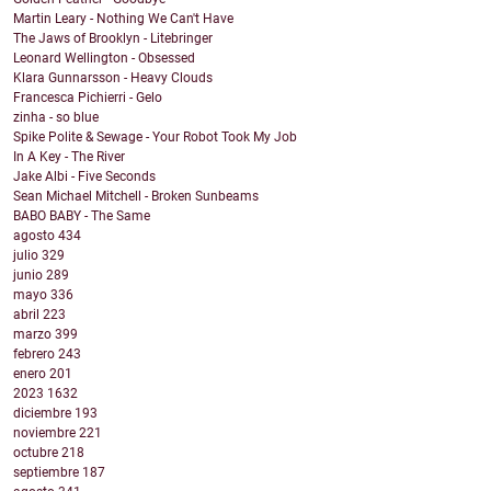
Martin Leary - Nothing We Can't Have
The Jaws of Brooklyn - Litebringer
Leonard Wellington - Obsessed
Klara Gunnarsson - Heavy Clouds
Francesca Pichierri - Gelo
zinha - so blue
Spike Polite & Sewage - Your Robot Took My Job
In A Key - The River
Jake Albi - Five Seconds
Sean Michael Mitchell - Broken Sunbeams
BABO BABY - The Same
agosto
434
julio
329
junio
289
mayo
336
abril
223
marzo
399
febrero
243
enero
201
2023
1632
diciembre
193
noviembre
221
octubre
218
septiembre
187