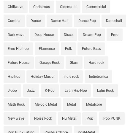
Chillwave
Christmas
Cinematic
Commercial
Cumbia
Dance
Dance Hall
Dance Pop
Dancehall
Dark wave
Deep House
Disco
Dream Pop
Emo
Emo Hip-hop
Flamenco
Folk
Future Bass
Future House
Garage Rock
Glam
Hard rock
Hip-hop
Holiday Music
Indie rock
Indietronica
J-pop
Jazz
K-Pop
Latin Hip-Hop
Latin Rock
Math Rock
Melodic Metal
Metal
Metalcore
New wave
Noise Rock
Nu Metal
Pop
Pop PUNK
Pop Punk Latino
Post-Hardcore
Post-Metal