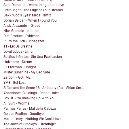
Sara Diana - the worst thing about love
RetroBright - The Edge of Your Dreams
Dax - "God's Eyes" Mega Remix
Dorian Baldari - When I Found You
Andy Alexander - Gilded
Nick Granelle - Intuition
Diet Product - Evidence
Pluto the Rich - Shoegazer
TT - Let Us Breathe
Loyal Lobos - Limón
Sueños Infinitos - Sin Una Explicacion
Halvnorsk - Dream
Ell Freeman - Uptight
Mister Sunshine - My Bad Side
Zarooni - GOT ME
YME - Get Lost
Shïan and the Genre 18 - Antiquity (feat. Shian Sm...
Abandoned Buildings - Rabbit Holes
Boy Jr. - I'm Breaking Up With You
Ali Surti - Worms
Palmas Perras - Mal de la Cabeza
Golden Feather - Goodbye
Martin Leary - Nothing We Can't Have
The Jaws of Brooklyn - Litebringer