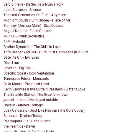
Sergio Freire - De Sevilla a Nueva York
Josh Sturgeon - Silence
The Last Generation On Film - Anymore
Midnight South x Erin Gibney - Piece of Me
Slummy (Joshua Mohr) - Size Queens
Miguel Kultura - Estilo Chicano
MICHA - Drunk (Acoustic)
ひろ - Rebuild
Brother Dynamite - The Girl's In Love
Trim Reaper x MGMT - Pursuit Of Happiness (Kid Cud...
Satellite Citi - Evil Eyes
Dici - I run
LoveLeo - Big Talk
Specific Coast - Cold September
Tennessee Frisky - Monsanto
Bella Moore - Promised Land
Keith Knowles & the Curtain Crashers - Distant Love
The Satellite Station -The Great Unknown
yuusef - i should've stayed outside
Ohvaur - Altered Endings
Joey Calderaio - Just Like Heaven (The Cure Cover)
Sunbuzz - Desiree Today
Pijamapaul - La Buena Suerte
the near tide - Dawn
Lunar Division - Life of the Party