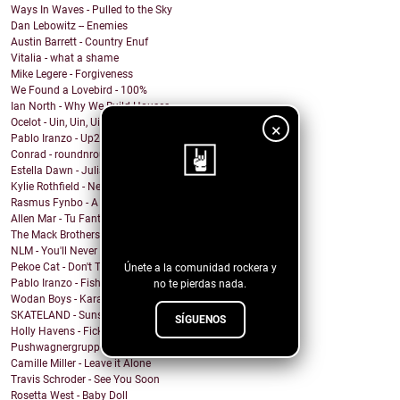
Ways In Waves - Pulled to the Sky
Dan Lebowitz -- Enemies
Austin Barrett - Country Enuf
Vitalia - what a shame
Mike Legere - Forgiveness
We Found a Lovebird - 100%
Ian North - Why We Build Houses
Ocelot - Uin, Uin, Uin
×
Pablo Iranzo - Up2NoGood (Banx Remix)
Conrad - roundnround (feat. Perrin Xthona)
Estella Dawn - Julian
Kylie Rothfield - Never Loved Somebody
Rasmus Fynbo - A Speck of Light
¡Sigue nuestro
Allen Mar - Tu Fantasma
The Mack Brothers - Take a Ride
blog!
NLM - You'll Never Silence Me
Pekoe Cat - Don't Think Just Do It
Únete a la comunidad rockera y
Pablo Iranzo - Fish Food
no te pierdas nada.
Wodan Boys - Karaoke Rockstar
SKATELAND - Sunset Cinema
SÍGUENOS
Holly Havens - Fickle Heart
Pushwagnergruppen - Houellebecq girl
Camille Miller - Leave it Alone
Travis Schroder - See You Soon
Rosetta West - Baby Doll