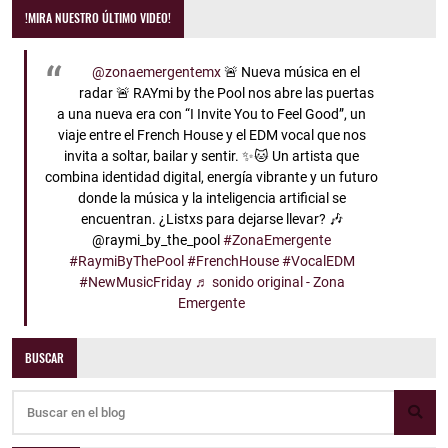
!MIRA NUESTRO ÚLTIMO VIDEO!
@zonaemergentemx
🚨 Nueva música en el
radar 🚨 RAYmi by the Pool nos abre las puertas
a una nueva era con “I Invite You to Feel Good”, un
viaje entre el French House y el EDM vocal que nos
invita a soltar, bailar y sentir. ✨🐱 Un artista que
combina identidad digital, energía vibrante y un futuro
donde la música y la inteligencia artificial se
encuentran. ¿Listxs para dejarse llevar? 🎶
@raymi_by_the_pool
#ZonaEmergente
#RaymiByThePool
#FrenchHouse
#VocalEDM
#NewMusicFriday
♬ sonido original - Zona
Emergente
BUSCAR