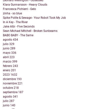
Leonard Wellington - Obsessed
Klara Gunnarsson - Heavy Clouds
Francesca Pichierri - Gelo
zinha - so blue
Spike Polite & Sewage - Your Robot Took My Job
In A Key - The River
Jake Albi - Five Seconds
Sean Michael Mitchell - Broken Sunbeams
BABO BABY - The Same
agosto
434
julio
329
junio
289
mayo
336
abril
223
marzo
399
febrero
243
enero
201
2023
1632
diciembre
193
noviembre
221
octubre
218
septiembre
187
agosto
341
julio
287
junio
140