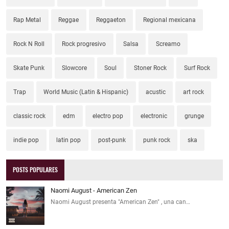
Rap Metal
Reggae
Reggaeton
Regional mexicana
Rock N Roll
Rock progresivo
Salsa
Screamo
Skate Punk
Slowcore
Soul
Stoner Rock
Surf Rock
Trap
World Music (Latin & Hispanic)
acustic
art rock
classic rock
edm
electro pop
electronic
grunge
indie pop
latin pop
post-punk
punk rock
ska
POSTS POPULARES
Naomi August - American Zen
Naomi August presenta "American Zen" , una can…