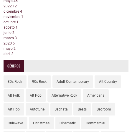
mayo
45
2022
12
diciembre
4
noviembre
1
octubre
1
agosto
1
junio
2
marzo
3
2020
5
mayo
2
abril
3
GÉNEROS
80s Rock
90s Rock
Adult Contemporary
Alt Country
Alt Folk
Alt Pop
Alternative Rock
Americana
Art Pop
Autotune
Bachata
Beats
Bedroom
Chillwave
Christmas
Cinematic
Commercial