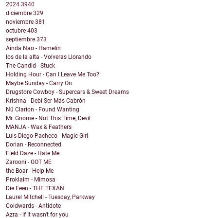
2024
3940
diciembre
329
noviembre
381
octubre
403
septiembre
373
Ainda Nao - Hamelin
los de la alta - Volveras Llorando
The Candid - Stuck
Holding Hour - Can I Leave Me Too?
Maybe Sunday - Carry On
Drugstore Cowboy - Supercars & Sweet Dreams
Krishna - Debí Ser Más Cabrón
Nü Clarion - Found Wanting
Mr. Gnome - Not This Time, Devil
MANJA - Wax & Feathers
Luis Diego Pacheco - Magic Girl
Dorian - Reconnected
Field Daze - Hate Me
Zarooni - GOT ME
the Boar - Help Me
Proklaim - Mimosa
Die Feen - THE TEXAN
Laurel Mitchell - Tuesday, Parkway
Coldwards - Antidote
Azra - if It wasn't for you