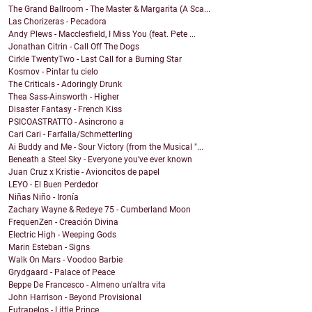
The Grand Ballroom - The Master & Margarita (A Sca...
Las Chorizeras - Pecadora
Andy Plews - Macclesfield, I Miss You (feat. Pete ...
Jonathan Citrin - Call Off The Dogs
Cirkle TwentyTwo - Last Call for a Burning Star
Kosmov - Pintar tu cielo
The Criticals - Adoringly Drunk
Thea Sass-Ainsworth - Higher
Disaster Fantasy - French Kiss
PSICOASTRATTO - Asincrono a
Cari Cari - Farfalla/Schmetterling
Ai Buddy and Me - Sour Victory (from the Musical "...
Beneath a Steel Sky - Everyone you've ever known
Juan Cruz x Kristie - Avioncitos de papel
LEYO - El Buen Perdedor
Niñas Niño - Ironía
Zachary Wayne & Redeye 75 - Cumberland Moon
FrequenZen - Creación Divina
Electric High - Weeping Gods
Marin Esteban - Signs
Walk On Mars - Voodoo Barbie
Grydgaard - Palace of Peace
Beppe De Francesco - Almeno un'altra vita
John Harrison - Beyond Provisional
Eutrapelos - Little Prince