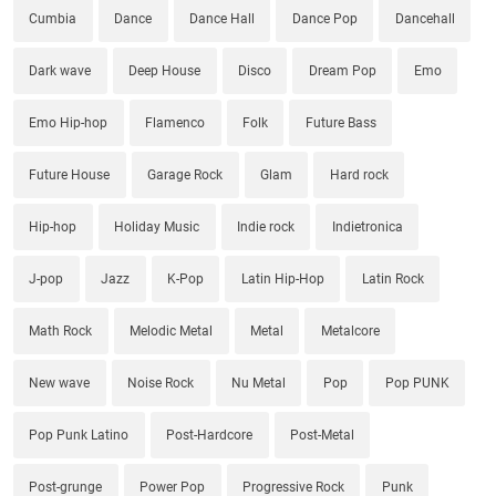
Cumbia
Dance
Dance Hall
Dance Pop
Dancehall
Dark wave
Deep House
Disco
Dream Pop
Emo
Emo Hip-hop
Flamenco
Folk
Future Bass
Future House
Garage Rock
Glam
Hard rock
Hip-hop
Holiday Music
Indie rock
Indietronica
J-pop
Jazz
K-Pop
Latin Hip-Hop
Latin Rock
Math Rock
Melodic Metal
Metal
Metalcore
New wave
Noise Rock
Nu Metal
Pop
Pop PUNK
Pop Punk Latino
Post-Hardcore
Post-Metal
Post-grunge
Power Pop
Progressive Rock
Punk