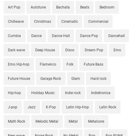
Art Pop
Autotune
Bachata
Beats
Bedroom
Chillwave
Christmas
Cinematic
Commercial
Cumbia
Dance
Dance Hall
Dance Pop
Dancehall
Dark wave
Deep House
Disco
Dream Pop
Emo
Emo Hip-hop
Flamenco
Folk
Future Bass
Future House
Garage Rock
Glam
Hard rock
Hip-hop
Holiday Music
Indie rock
Indietronica
J-pop
Jazz
K-Pop
Latin Hip-Hop
Latin Rock
Math Rock
Melodic Metal
Metal
Metalcore
New wave
Noise Rock
Nu Metal
Pop
Pop PUNK