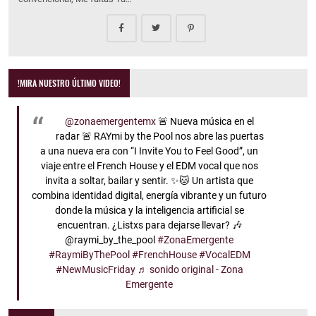
!MIRA NUESTRO ÚLTIMO VIDEO!
@zonaemergentemx
🚨 Nueva música en el
radar 🚨 RAYmi by the Pool nos abre las puertas
a una nueva era con “I Invite You to Feel Good”, un
viaje entre el French House y el EDM vocal que nos
invita a soltar, bailar y sentir. ✨🐱 Un artista que
combina identidad digital, energía vibrante y un futuro
donde la música y la inteligencia artificial se
encuentran. ¿Listxs para dejarse llevar? 🎶
@raymi_by_the_pool
#ZonaEmergente
#RaymiByThePool
#FrenchHouse
#VocalEDM
#NewMusicFriday
♬ sonido original - Zona
Emergente