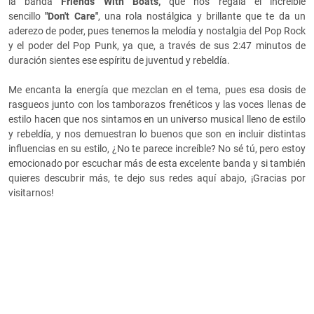
la banda
Friends With Boats
,
que nos regala
el increíble
sencillo
"Don't Care"
, una rola nostálgica y brillante que te da un
aderezo de poder, pues tenemos la melodía y nostalgia del Pop Rock
y el poder del Pop Punk, ya que, a través de sus 2:47 minutos de
duración sientes ese espíritu de juventud y rebeldía.
Me encanta la energía que mezclan en el tema, pues esa dosis de
rasgueos junto con los tamborazos frenéticos y las voces llenas de
estilo hacen que nos sintamos en un universo musical lleno de estilo
y rebeldía, y nos demuestran lo buenos que son en incluir distintas
influencias en su estilo, ¿No te parece increíble? No sé tú, pero estoy
emocionado por escuchar más de esta excelente banda y si también
quieres descubrir más, te dejo sus redes aquí abajo, ¡Gracias por
visitarnos!