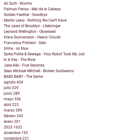
Ali Surti - Worms
Palmas Perras - Mal de la Cabeza
Golden Feather - Goodbye
Martin Leary - Nothing We Can't Have
The Jaws of Brooklyn - Litebringer
Leonard Wellington - Obsessed
Klara Gunnarsson - Heavy Clouds
Francesca Pichierri - Gelo
zinha - so blue
Spike Polite & Sewage - Your Robot Took My Job
In A Key - The River
Jake Albi - Five Seconds
Sean Michael Mitchell - Broken Sunbeams
BABO BABY - The Same
agosto
434
julio
329
junio
289
mayo
336
abril
223
marzo
399
febrero
243
enero
201
2023
1632
diciembre
193
noviembre
221