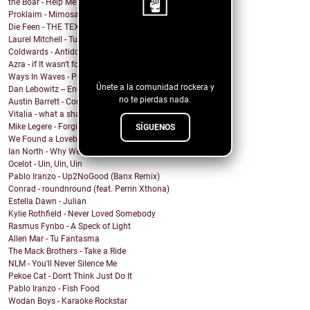
the Boar - Help Me
Proklaim - Mimosa
Die Feen - THE TEXAN
Laurel Mitchell - Tuesday, Parkway
¡Sigue nuestro
Coldwards - Antidote
blog!
Azra - if It wasn't for you
Ways In Waves - Pulled to the Sky
Únete a la comunidad rockera y
Dan Lebowitz -- Enemies
no te pierdas nada.
Austin Barrett - Country Enuf
Vitalia - what a shame
Mike Legere - Forgiveness
SÍGUENOS
We Found a Lovebird - 100%
Ian North - Why We Build Houses
Ocelot - Uin, Uin, Uin
Pablo Iranzo - Up2NoGood (Banx Remix)
Conrad - roundnround (feat. Perrin Xthona)
Estella Dawn - Julian
Kylie Rothfield - Never Loved Somebody
Rasmus Fynbo - A Speck of Light
Allen Mar - Tu Fantasma
The Mack Brothers - Take a Ride
NLM - You'll Never Silence Me
Pekoe Cat - Don't Think Just Do It
Pablo Iranzo - Fish Food
Wodan Boys - Karaoke Rockstar