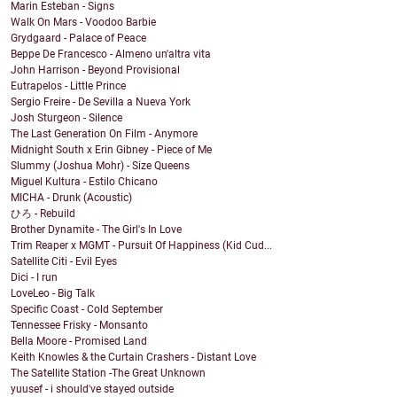
Marin Esteban - Signs
Walk On Mars - Voodoo Barbie
Grydgaard - Palace of Peace
Beppe De Francesco - Almeno un'altra vita
John Harrison - Beyond Provisional
Eutrapelos - Little Prince
Sergio Freire - De Sevilla a Nueva York
Josh Sturgeon - Silence
The Last Generation On Film - Anymore
Midnight South x Erin Gibney - Piece of Me
Slummy (Joshua Mohr) - Size Queens
Miguel Kultura - Estilo Chicano
MICHA - Drunk (Acoustic)
ひろ - Rebuild
Brother Dynamite - The Girl's In Love
Trim Reaper x MGMT - Pursuit Of Happiness (Kid Cud...
Satellite Citi - Evil Eyes
Dici - I run
LoveLeo - Big Talk
Specific Coast - Cold September
Tennessee Frisky - Monsanto
Bella Moore - Promised Land
Keith Knowles & the Curtain Crashers - Distant Love
The Satellite Station -The Great Unknown
yuusef - i should've stayed outside