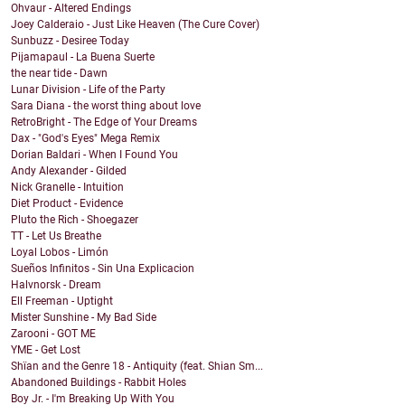
Ohvaur - Altered Endings
Joey Calderaio - Just Like Heaven (The Cure Cover)
Sunbuzz - Desiree Today
Pijamapaul - La Buena Suerte
the near tide - Dawn
Lunar Division - Life of the Party
Sara Diana - the worst thing about love
RetroBright - The Edge of Your Dreams
Dax - "God's Eyes" Mega Remix
Dorian Baldari - When I Found You
Andy Alexander - Gilded
Nick Granelle - Intuition
Diet Product - Evidence
Pluto the Rich - Shoegazer
TT - Let Us Breathe
Loyal Lobos - Limón
Sueños Infinitos - Sin Una Explicacion
Halvnorsk - Dream
Ell Freeman - Uptight
Mister Sunshine - My Bad Side
Zarooni - GOT ME
YME - Get Lost
Shïan and the Genre 18 - Antiquity (feat. Shian Sm...
Abandoned Buildings - Rabbit Holes
Boy Jr. - I'm Breaking Up With You