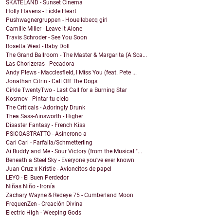
SKATELAND - Sunset Cinema
Holly Havens - Fickle Heart
Pushwagnergruppen - Houellebecq girl
Camille Miller - Leave it Alone
Travis Schroder - See You Soon
Rosetta West - Baby Doll
The Grand Ballroom - The Master & Margarita (A Sca...
Las Chorizeras - Pecadora
Andy Plews - Macclesfield, I Miss You (feat. Pete ...
Jonathan Citrin - Call Off The Dogs
Cirkle TwentyTwo - Last Call for a Burning Star
Kosmov - Pintar tu cielo
The Criticals - Adoringly Drunk
Thea Sass-Ainsworth - Higher
Disaster Fantasy - French Kiss
PSICOASTRATTO - Asincrono a
Cari Cari - Farfalla/Schmetterling
Ai Buddy and Me - Sour Victory (from the Musical "...
Beneath a Steel Sky - Everyone you've ever known
Juan Cruz x Kristie - Avioncitos de papel
LEYO - El Buen Perdedor
Niñas Niño - Ironía
Zachary Wayne & Redeye 75 - Cumberland Moon
FrequenZen - Creación Divina
Electric High - Weeping Gods