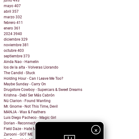
junio
493
mayo
407
abril
357
marzo
332
febrero
411
enero
361
2024
3940
diciembre
329
noviembre
381
octubre
403
septiembre
373
Ainda Nao - Hamelin
los de la alta - Volveras Llorando
The Candid - Stuck
Holding Hour - Can I Leave Me Too?
Maybe Sunday - Carry On
Drugstore Cowboy - Supercars & Sweet Dreams
Krishna - Debí Ser Más Cabrón
Nü Clarion - Found Wanting
Mr. Gnome - Not This Time, Devil
MANJA - Wax & Feathers
Luis Diego Pacheco - Magic Girl
Dorian - Reconnected
×
Field Daze - Hate Me
Zarooni - GOT ME