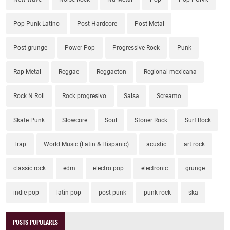
Pop Punk Latino
Post-Hardcore
Post-Metal
Post-grunge
Power Pop
Progressive Rock
Punk
Rap Metal
Reggae
Reggaeton
Regional mexicana
Rock N Roll
Rock progresivo
Salsa
Screamo
Skate Punk
Slowcore
Soul
Stoner Rock
Surf Rock
Trap
World Music (Latin & Hispanic)
acustic
art rock
classic rock
edm
electro pop
electronic
grunge
indie pop
latin pop
post-punk
punk rock
ska
POSTS POPULARES