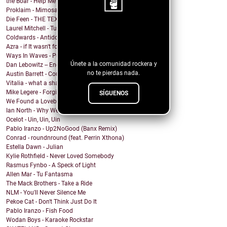
the Boar - Help Me
Proklaim - Mimosa
Die Feen - THE TEXAN
Laurel Mitchell - Tuesday, Parkway
¡Sigue nuestro
Coldwards - Antidote
blog!
Azra - if It wasn't for you
Ways In Waves - Pulled to the Sky
Únete a la comunidad rockera y
Dan Lebowitz -- Enemies
no te pierdas nada.
Austin Barrett - Country Enuf
Vitalia - what a shame
Mike Legere - Forgiveness
SÍGUENOS
We Found a Lovebird - 100%
Ian North - Why We Build Houses
Ocelot - Uin, Uin, Uin
Pablo Iranzo - Up2NoGood (Banx Remix)
Conrad - roundnround (feat. Perrin Xthona)
Estella Dawn - Julian
Kylie Rothfield - Never Loved Somebody
Rasmus Fynbo - A Speck of Light
Allen Mar - Tu Fantasma
The Mack Brothers - Take a Ride
NLM - You'll Never Silence Me
Pekoe Cat - Don't Think Just Do It
Pablo Iranzo - Fish Food
Wodan Boys - Karaoke Rockstar