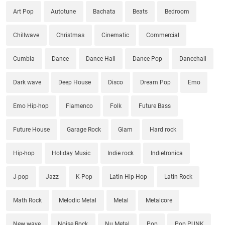
Art Pop
Autotune
Bachata
Beats
Bedroom
Chillwave
Christmas
Cinematic
Commercial
Cumbia
Dance
Dance Hall
Dance Pop
Dancehall
Dark wave
Deep House
Disco
Dream Pop
Emo
Emo Hip-hop
Flamenco
Folk
Future Bass
Future House
Garage Rock
Glam
Hard rock
Hip-hop
Holiday Music
Indie rock
Indietronica
J-pop
Jazz
K-Pop
Latin Hip-Hop
Latin Rock
Math Rock
Melodic Metal
Metal
Metalcore
New wave
Noise Rock
Nu Metal
Pop
Pop PUNK