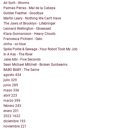
Ali Surti - Worms
Palmas Perras - Mal de la Cabeza
Golden Feather - Goodbye
Martin Leary - Nothing We Can't Have
The Jaws of Brooklyn - Litebringer
Leonard Wellington - Obsessed
Klara Gunnarsson - Heavy Clouds
Francesca Pichierri - Gelo
zinha - so blue
Spike Polite & Sewage - Your Robot Took My Job
In A Key - The River
Jake Albi - Five Seconds
Sean Michael Mitchell - Broken Sunbeams
BABO BABY - The Same
agosto
434
julio
329
junio
289
mayo
336
abril
223
marzo
399
febrero
243
enero
201
2023
1632
diciembre
193
noviembre
221