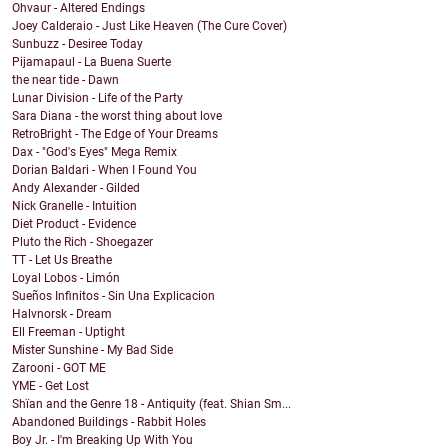
Ohvaur - Altered Endings
Joey Calderaio - Just Like Heaven (The Cure Cover)
Sunbuzz - Desiree Today
Pijamapaul - La Buena Suerte
the near tide - Dawn
Lunar Division - Life of the Party
Sara Diana - the worst thing about love
RetroBright - The Edge of Your Dreams
Dax - "God's Eyes" Mega Remix
Dorian Baldari - When I Found You
Andy Alexander - Gilded
Nick Granelle - Intuition
Diet Product - Evidence
Pluto the Rich - Shoegazer
TT - Let Us Breathe
Loyal Lobos - Limón
Sueños Infinitos - Sin Una Explicacion
Halvnorsk - Dream
Ell Freeman - Uptight
Mister Sunshine - My Bad Side
Zarooni - GOT ME
YME - Get Lost
Shïan and the Genre 18 - Antiquity (feat. Shian Sm...
Abandoned Buildings - Rabbit Holes
Boy Jr. - I'm Breaking Up With You