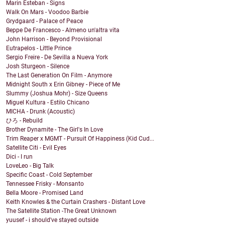
Marin Esteban - Signs
Walk On Mars - Voodoo Barbie
Grydgaard - Palace of Peace
Beppe De Francesco - Almeno un'altra vita
John Harrison - Beyond Provisional
Eutrapelos - Little Prince
Sergio Freire - De Sevilla a Nueva York
Josh Sturgeon - Silence
The Last Generation On Film - Anymore
Midnight South x Erin Gibney - Piece of Me
Slummy (Joshua Mohr) - Size Queens
Miguel Kultura - Estilo Chicano
MICHA - Drunk (Acoustic)
ひろ - Rebuild
Brother Dynamite - The Girl's In Love
Trim Reaper x MGMT - Pursuit Of Happiness (Kid Cud...
Satellite Citi - Evil Eyes
Dici - I run
LoveLeo - Big Talk
Specific Coast - Cold September
Tennessee Frisky - Monsanto
Bella Moore - Promised Land
Keith Knowles & the Curtain Crashers - Distant Love
The Satellite Station -The Great Unknown
yuusef - i should've stayed outside