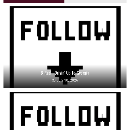
B-Rad - Drivin' Up To Georgia
July 10, 2026