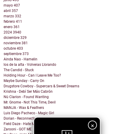
junio
493
mayo
407
abril
357
marzo
332
febrero
411
enero
361
2024
3940
diciembre
329
noviembre
381
octubre
403
septiembre
373
Ainda Nao - Hamelin
los de la alta - Volveras Llorando
The Candid - Stuck
Holding Hour - Can I Leave Me Too?
Maybe Sunday - Carry On
Drugstore Cowboy - Supercars & Sweet Dreams
Krishna - Debí Ser Más Cabrón
Nü Clarion - Found Wanting
Mr. Gnome - Not This Time, Devil
MANJA - Wax & Feathers
Luis Diego Pacheco - Magic Girl
Dorian - Reconnected
Field Daze - Hate Me
×
Zarooni - GOT ME