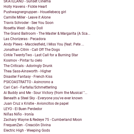
SKATELAND - Sunset Cinema
Holly Havens - Fickle Heart
Pushwagnergruppen - Houellebecq girl
Camille Miller - Leave it Alone
Travis Schroder - See You Soon
Rosetta West - Baby Doll
The Grand Ballroom - The Master & Margarita (A Sca...
Las Chorizeras - Pecadora
Andy Plews - Macclesfield, I Miss You (feat. Pete ...
Jonathan Citrin - Call Off The Dogs
Cirkle TwentyTwo - Last Call for a Burning Star
Kosmov - Pintar tu cielo
The Criticals - Adoringly Drunk
Thea Sass-Ainsworth - Higher
Disaster Fantasy - French Kiss
PSICOASTRATTO - Asincrono a
Cari Cari - Farfalla/Schmetterling
Ai Buddy and Me - Sour Victory (from the Musical "...
Beneath a Steel Sky - Everyone you've ever known
Juan Cruz x Kristie - Avioncitos de papel
LEYO - El Buen Perdedor
Niñas Niño - Ironía
Zachary Wayne & Redeye 75 - Cumberland Moon
FrequenZen - Creación Divina
Electric High - Weeping Gods