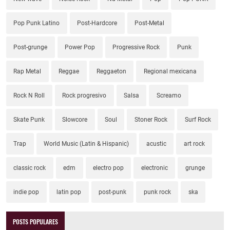
Pop Punk Latino
Post-Hardcore
Post-Metal
Post-grunge
Power Pop
Progressive Rock
Punk
Rap Metal
Reggae
Reggaeton
Regional mexicana
Rock N Roll
Rock progresivo
Salsa
Screamo
Skate Punk
Slowcore
Soul
Stoner Rock
Surf Rock
Trap
World Music (Latin & Hispanic)
acustic
art rock
classic rock
edm
electro pop
electronic
grunge
indie pop
latin pop
post-punk
punk rock
ska
POSTS POPULARES