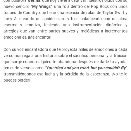
compositora
Gerina
, que hoy viene a cautivar nuestros oídos con su
nuevo sencillo
"My Wings"
, una rola dentro del Pop Rock con unos
toques de Country que tiene una esencia de rolas de Taylor Swift y
Lasy A, creando un sonido claro y bien balanceado con un alma
enorme y emotiva, teniendo una instrumentación dinámica y
arreglos que van entre partes suaves y melódicas a incrementos
emocionales, ¡Me encanta!
Con su voz encantadora que te proyecta miles de emociones a cada
verso nos regala una historia sobre el sacrifico personal y la traición
que surge cuando alguien te abandona después de darle tu ayuda,
teniendo versos como
"You tried and you tried, but you couldn't fly
",
transmitiéndonos esa lucha y la pérdida de la esperanza, ¡No te la
puedes perder!