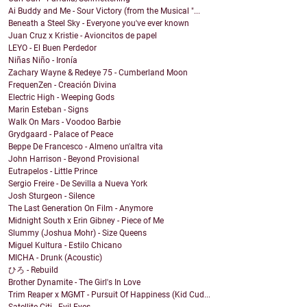
Ai Buddy and Me - Sour Victory (from the Musical "...
Beneath a Steel Sky - Everyone you've ever known
Juan Cruz x Kristie - Avioncitos de papel
LEYO - El Buen Perdedor
Niñas Niño - Ironía
Zachary Wayne & Redeye 75 - Cumberland Moon
FrequenZen - Creación Divina
Electric High - Weeping Gods
Marin Esteban - Signs
Walk On Mars - Voodoo Barbie
Grydgaard - Palace of Peace
Beppe De Francesco - Almeno un'altra vita
John Harrison - Beyond Provisional
Eutrapelos - Little Prince
Sergio Freire - De Sevilla a Nueva York
Josh Sturgeon - Silence
The Last Generation On Film - Anymore
Midnight South x Erin Gibney - Piece of Me
Slummy (Joshua Mohr) - Size Queens
Miguel Kultura - Estilo Chicano
MICHA - Drunk (Acoustic)
ひろ - Rebuild
Brother Dynamite - The Girl's In Love
Trim Reaper x MGMT - Pursuit Of Happiness (Kid Cud...