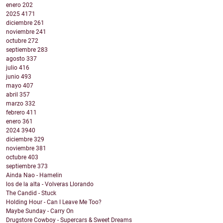
enero
202
2025
4171
diciembre
261
noviembre
241
octubre
272
septiembre
283
agosto
337
julio
416
junio
493
mayo
407
abril
357
marzo
332
febrero
411
enero
361
2024
3940
diciembre
329
noviembre
381
octubre
403
septiembre
373
Ainda Nao - Hamelin
los de la alta - Volveras Llorando
The Candid - Stuck
Holding Hour - Can I Leave Me Too?
Maybe Sunday - Carry On
Drugstore Cowboy - Supercars & Sweet Dreams