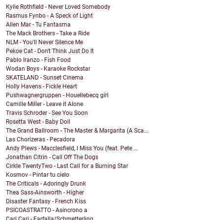
Kylie Rothfield - Never Loved Somebody
Rasmus Fynbo - A Speck of Light
Allen Mar - Tu Fantasma
The Mack Brothers - Take a Ride
NLM - You'll Never Silence Me
Pekoe Cat - Don't Think Just Do It
Pablo Iranzo - Fish Food
Wodan Boys - Karaoke Rockstar
SKATELAND - Sunset Cinema
Holly Havens - Fickle Heart
Pushwagnergruppen - Houellebecq girl
Camille Miller - Leave it Alone
Travis Schroder - See You Soon
Rosetta West - Baby Doll
The Grand Ballroom - The Master & Margarita (A Sca...
Las Chorizeras - Pecadora
Andy Plews - Macclesfield, I Miss You (feat. Pete ...
Jonathan Citrin - Call Off The Dogs
Cirkle TwentyTwo - Last Call for a Burning Star
Kosmov - Pintar tu cielo
The Criticals - Adoringly Drunk
Thea Sass-Ainsworth - Higher
Disaster Fantasy - French Kiss
PSICOASTRATTO - Asincrono a
Cari Cari - Farfalla/Schmetterling