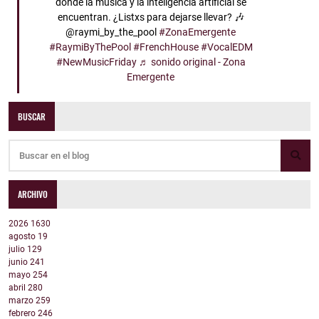
donde la música y la inteligencia artificial se
encuentran. ¿Listxs para dejarse llevar? 🎶
@raymi_by_the_pool
#ZonaEmergente
#RaymiByThePool
#FrenchHouse
#VocalEDM
#NewMusicFriday
♬ sonido original - Zona
Emergente
BUSCAR
ARCHIVO
2026
1630
agosto
19
julio
129
junio
241
mayo
254
abril
280
marzo
259
febrero
246