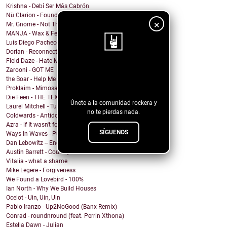
Krishna - Debí Ser Más Cabrón
Nü Clarion - Found Wanting
×
Mr. Gnome - Not This Time, Devil
MANJA - Wax & Feathers
Luis Diego Pacheco - Magic Girl
Dorian - Reconnected
Field Daze - Hate Me
Zarooni - GOT ME
¡Sigue nuestro
the Boar - Help Me
blog!
Proklaim - Mimosa
Die Feen - THE TEXAN
Únete a la comunidad rockera y
Laurel Mitchell - Tuesday, Parkway
no te pierdas nada.
Coldwards - Antidote
Azra - if It wasn't for you
SÍGUENOS
Ways In Waves - Pulled to the Sky
Dan Lebowitz -- Enemies
Austin Barrett - Country Enuf
Vitalia - what a shame
Mike Legere - Forgiveness
We Found a Lovebird - 100%
Ian North - Why We Build Houses
Ocelot - Uin, Uin, Uin
Pablo Iranzo - Up2NoGood (Banx Remix)
Conrad - roundnround (feat. Perrin Xthona)
Estella Dawn - Julian