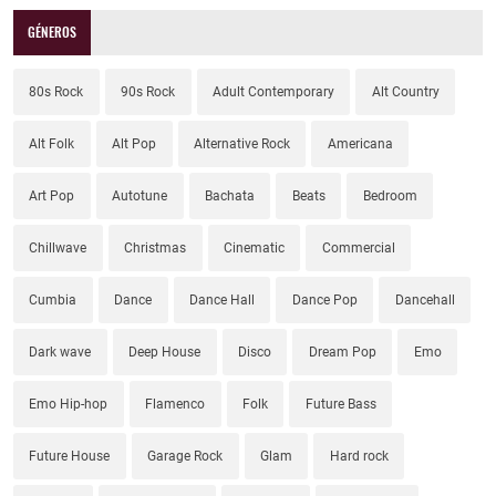
GÉNEROS
80s Rock
90s Rock
Adult Contemporary
Alt Country
Alt Folk
Alt Pop
Alternative Rock
Americana
Art Pop
Autotune
Bachata
Beats
Bedroom
Chillwave
Christmas
Cinematic
Commercial
Cumbia
Dance
Dance Hall
Dance Pop
Dancehall
Dark wave
Deep House
Disco
Dream Pop
Emo
Emo Hip-hop
Flamenco
Folk
Future Bass
Future House
Garage Rock
Glam
Hard rock