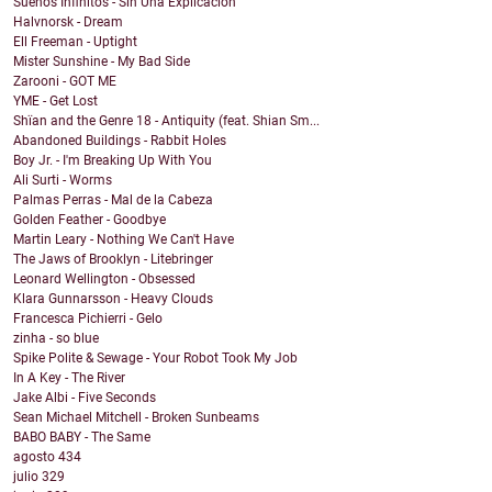
Sueños Infinitos - Sin Una Explicacion
Halvnorsk - Dream
Ell Freeman - Uptight
Mister Sunshine - My Bad Side
Zarooni - GOT ME
YME - Get Lost
Shïan and the Genre 18 - Antiquity (feat. Shian Sm...
Abandoned Buildings - Rabbit Holes
Boy Jr. - I'm Breaking Up With You
Ali Surti - Worms
Palmas Perras - Mal de la Cabeza
Golden Feather - Goodbye
Martin Leary - Nothing We Can't Have
The Jaws of Brooklyn - Litebringer
Leonard Wellington - Obsessed
Klara Gunnarsson - Heavy Clouds
Francesca Pichierri - Gelo
zinha - so blue
Spike Polite & Sewage - Your Robot Took My Job
In A Key - The River
Jake Albi - Five Seconds
Sean Michael Mitchell - Broken Sunbeams
BABO BABY - The Same
agosto
434
julio
329