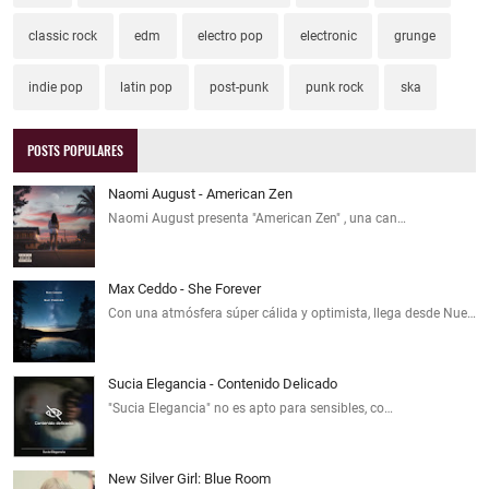
classic rock
edm
electro pop
electronic
grunge
indie pop
latin pop
post-punk
punk rock
ska
POSTS POPULARES
Naomi August - American Zen
Naomi August presenta "American Zen" , una can…
Max Ceddo - She Forever
Con una atmósfera súper cálida y optimista, llega desde Nue…
Sucia Elegancia - Contenido Delicado
"Sucia Elegancia" no es apto para sensibles, co…
New Silver Girl: Blue Room