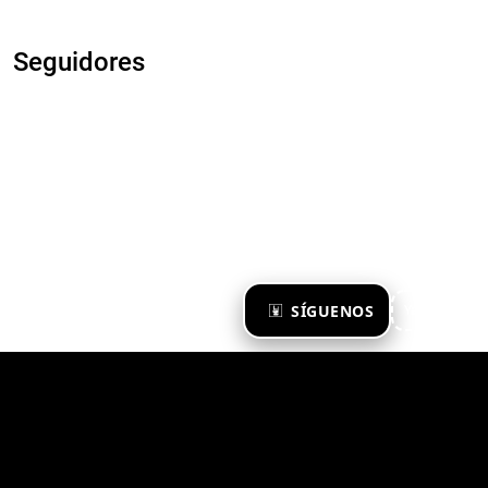
Seguidores
×
SÍGUENOS
Ya te sigo