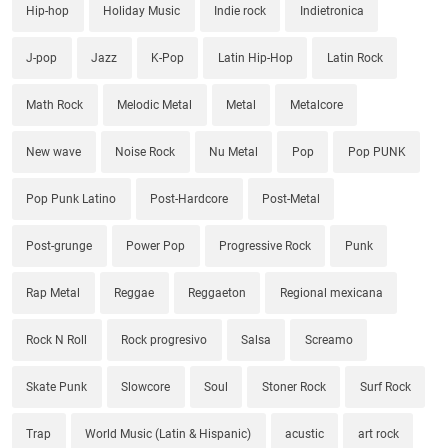
Hip-hop
Holiday Music
Indie rock
Indietronica
J-pop
Jazz
K-Pop
Latin Hip-Hop
Latin Rock
Math Rock
Melodic Metal
Metal
Metalcore
New wave
Noise Rock
Nu Metal
Pop
Pop PUNK
Pop Punk Latino
Post-Hardcore
Post-Metal
Post-grunge
Power Pop
Progressive Rock
Punk
Rap Metal
Reggae
Reggaeton
Regional mexicana
Rock N Roll
Rock progresivo
Salsa
Screamo
Skate Punk
Slowcore
Soul
Stoner Rock
Surf Rock
Trap
World Music (Latin & Hispanic)
acustic
art rock