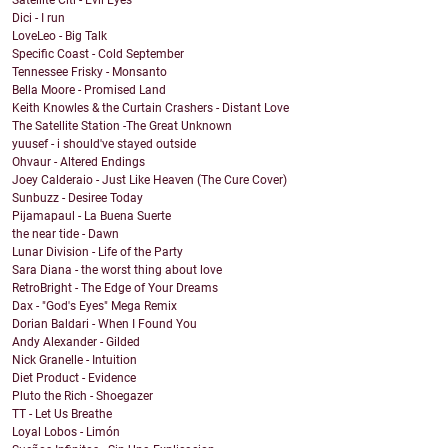
Satellite Citi - Evil Eyes
Dici - I run
LoveLeo - Big Talk
Specific Coast - Cold September
Tennessee Frisky - Monsanto
Bella Moore - Promised Land
Keith Knowles & the Curtain Crashers - Distant Love
The Satellite Station -The Great Unknown
yuusef - i should've stayed outside
Ohvaur - Altered Endings
Joey Calderaio - Just Like Heaven (The Cure Cover)
Sunbuzz - Desiree Today
Pijamapaul - La Buena Suerte
the near tide - Dawn
Lunar Division - Life of the Party
Sara Diana - the worst thing about love
RetroBright - The Edge of Your Dreams
Dax - "God's Eyes" Mega Remix
Dorian Baldari - When I Found You
Andy Alexander - Gilded
Nick Granelle - Intuition
Diet Product - Evidence
Pluto the Rich - Shoegazer
TT - Let Us Breathe
Loyal Lobos - Limón