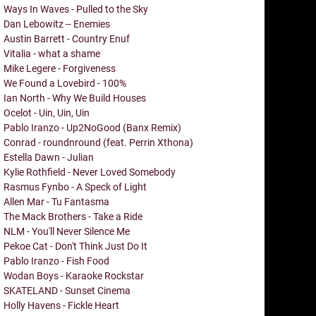
Ways In Waves - Pulled to the Sky
Dan Lebowitz -- Enemies
Austin Barrett - Country Enuf
Vitalia - what a shame
Mike Legere - Forgiveness
We Found a Lovebird - 100%
Ian North - Why We Build Houses
Ocelot - Uin, Uin, Uin
Pablo Iranzo - Up2NoGood (Banx Remix)
Conrad - roundnround (feat. Perrin Xthona)
Estella Dawn - Julian
Kylie Rothfield - Never Loved Somebody
Rasmus Fynbo - A Speck of Light
Allen Mar - Tu Fantasma
The Mack Brothers - Take a Ride
NLM - You'll Never Silence Me
Pekoe Cat - Don't Think Just Do It
Pablo Iranzo - Fish Food
Wodan Boys - Karaoke Rockstar
SKATELAND - Sunset Cinema
Holly Havens - Fickle Heart