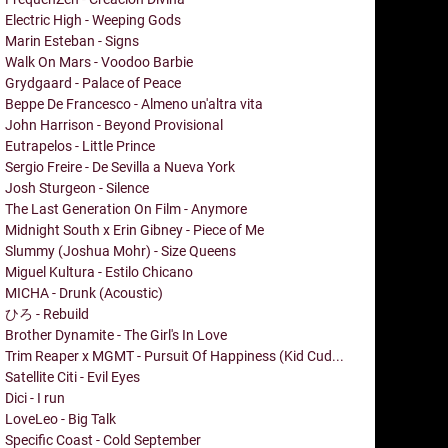
Electric High - Weeping Gods
Marin Esteban - Signs
Walk On Mars - Voodoo Barbie
Grydgaard - Palace of Peace
Beppe De Francesco - Almeno un'altra vita
John Harrison - Beyond Provisional
Eutrapelos - Little Prince
Sergio Freire - De Sevilla a Nueva York
Josh Sturgeon - Silence
The Last Generation On Film - Anymore
Midnight South x Erin Gibney - Piece of Me
Slummy (Joshua Mohr) - Size Queens
Miguel Kultura - Estilo Chicano
MICHA - Drunk (Acoustic)
ひろ - Rebuild
Brother Dynamite - The Girl's In Love
Trim Reaper x MGMT - Pursuit Of Happiness (Kid Cud...
Satellite Citi - Evil Eyes
Dici - I run
LoveLeo - Big Talk
Specific Coast - Cold September