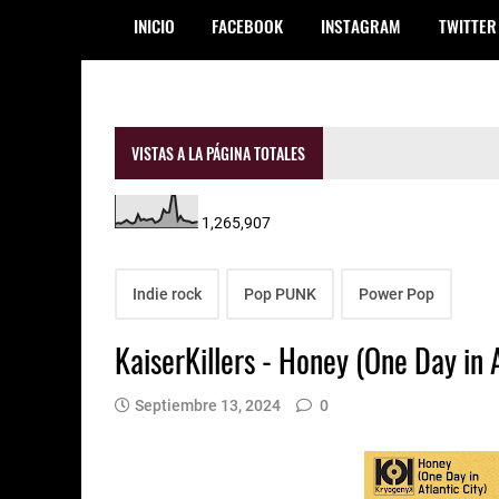
INICIO
FACEBOOK
INSTAGRAM
TWITTER
VISTAS A LA PÁGINA TOTALES
1,265,907
Indie rock
Pop PUNK
Power Pop
KaiserKillers - Honey (One Day in A
Septiembre 13, 2024
0