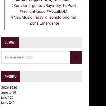
#ZonaEmergente
#RaymiByThePool
#FrenchHouse
#VocalEDM
#NewMusicFriday
♬ sonido original
- Zona Emergente
BUSCAR
ARCHIVO
2026
1630
agosto
19
julio
129
junio
241