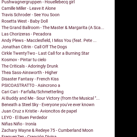
Pushwagnergruppen - Houellebecq girl
Camille Miller - Leave it Alone
Travis Schroder - See You Soon
Rosetta West - Baby Doll
The Grand Ballroom - The Master & Margarita (A Sca...
Las Chorizeras - Pecadora
Andy Plews - Macclesfield, I Miss You (feat. Pete ...
Jonathan Citrin - Call Off The Dogs
Cirkle TwentyTwo - Last Call for a Burning Star
Kosmov - Pintar tu cielo
The Criticals - Adoringly Drunk
Thea Sass-Ainsworth - Higher
Disaster Fantasy - French Kiss
PSICOASTRATTO - Asincrono a
Cari Cari - Farfalla/Schmetterling
Ai Buddy and Me - Sour Victory (from the Musical "...
Beneath a Steel Sky - Everyone you've ever known
Juan Cruz x Kristie - Avioncitos de papel
LEYO - El Buen Perdedor
Niñas Niño - Ironía
Zachary Wayne & Redeye 75 - Cumberland Moon
FrequenZen - Creación Divina