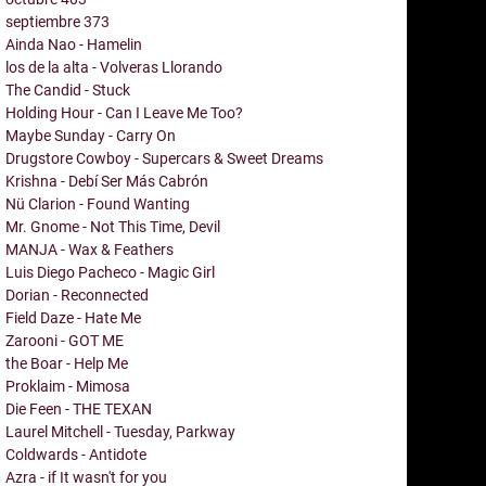
septiembre
373
Ainda Nao - Hamelin
los de la alta - Volveras Llorando
The Candid - Stuck
Holding Hour - Can I Leave Me Too?
Maybe Sunday - Carry On
Drugstore Cowboy - Supercars & Sweet Dreams
Krishna - Debí Ser Más Cabrón
Nü Clarion - Found Wanting
Mr. Gnome - Not This Time, Devil
MANJA - Wax & Feathers
Luis Diego Pacheco - Magic Girl
Dorian - Reconnected
Field Daze - Hate Me
Zarooni - GOT ME
the Boar - Help Me
Proklaim - Mimosa
Die Feen - THE TEXAN
Laurel Mitchell - Tuesday, Parkway
Coldwards - Antidote
Azra - if It wasn't for you