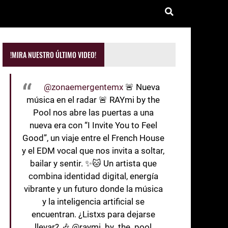
!MIRA NUESTRO ÚLTIMO VIDEO!
@zonaemergentemx
🚨 Nueva
música en el radar 🚨 RAYmi by the
Pool nos abre las puertas a una
nueva era con “I Invite You to Feel
Good”, un viaje entre el French House
y el EDM vocal que nos invita a soltar,
bailar y sentir. ✨🐱 Un artista que
combina identidad digital, energía
vibrante y un futuro donde la música
y la inteligencia artificial se
encuentran. ¿Listxs para dejarse
llevar? 🎶 @raymi_by_the_pool