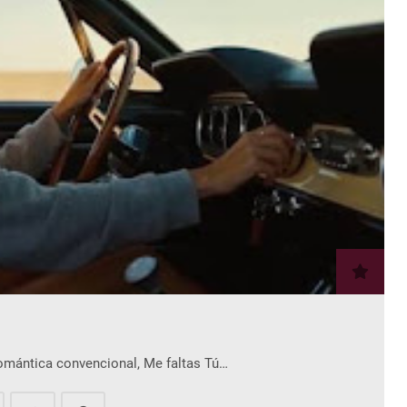
romántica convencional, Me faltas Tú…