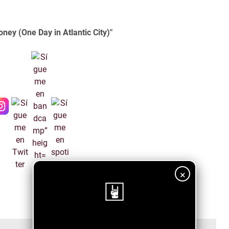
oney (One Day in Atlantic City)"
×
¡Sigue nuestro blog!