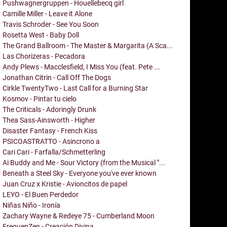
Pushwagnergruppen - Houellebecq girl
Camille Miller - Leave it Alone
Travis Schroder - See You Soon
Rosetta West - Baby Doll
The Grand Ballroom - The Master & Margarita (A Sca...
Las Chorizeras - Pecadora
Andy Plews - Macclesfield, I Miss You (feat. Pete ...
Jonathan Citrin - Call Off The Dogs
Cirkle TwentyTwo - Last Call for a Burning Star
Kosmov - Pintar tu cielo
The Criticals - Adoringly Drunk
Thea Sass-Ainsworth - Higher
Disaster Fantasy - French Kiss
PSICOASTRATTO - Asincrono a
Cari Cari - Farfalla/Schmetterling
Ai Buddy and Me - Sour Victory (from the Musical "...
Beneath a Steel Sky - Everyone you've ever known
Juan Cruz x Kristie - Avioncitos de papel
LEYO - El Buen Perdedor
Niñas Niño - Ironía
Zachary Wayne & Redeye 75 - Cumberland Moon
FrequenZen - Creación Divina