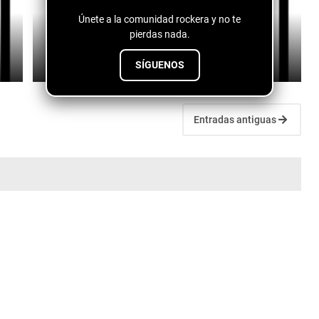
Únete a la comunidad rockera y no te
Fuentes de vida - conspiranoico
pierdas nada.
July 28, 2026
SÍGUENOS
Entradas antiguas