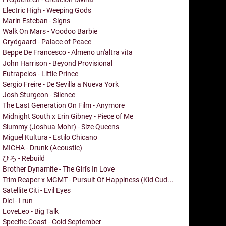
Electric High - Weeping Gods
Marin Esteban - Signs
Walk On Mars - Voodoo Barbie
Grydgaard - Palace of Peace
Beppe De Francesco - Almeno un'altra vita
John Harrison - Beyond Provisional
Eutrapelos - Little Prince
Sergio Freire - De Sevilla a Nueva York
Josh Sturgeon - Silence
The Last Generation On Film - Anymore
Midnight South x Erin Gibney - Piece of Me
Slummy (Joshua Mohr) - Size Queens
Miguel Kultura - Estilo Chicano
MICHA - Drunk (Acoustic)
ひろ - Rebuild
Brother Dynamite - The Girl's In Love
Trim Reaper x MGMT - Pursuit Of Happiness (Kid Cud...
Satellite Citi - Evil Eyes
Dici - I run
LoveLeo - Big Talk
Specific Coast - Cold September