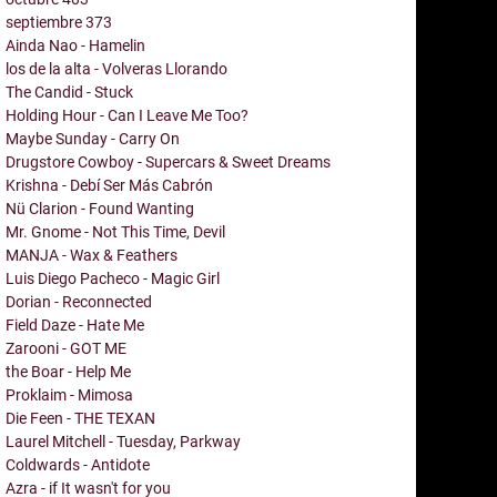
septiembre
373
Ainda Nao - Hamelin
los de la alta - Volveras Llorando
The Candid - Stuck
Holding Hour - Can I Leave Me Too?
Maybe Sunday - Carry On
Drugstore Cowboy - Supercars & Sweet Dreams
Krishna - Debí Ser Más Cabrón
Nü Clarion - Found Wanting
Mr. Gnome - Not This Time, Devil
MANJA - Wax & Feathers
Luis Diego Pacheco - Magic Girl
Dorian - Reconnected
Field Daze - Hate Me
Zarooni - GOT ME
the Boar - Help Me
Proklaim - Mimosa
Die Feen - THE TEXAN
Laurel Mitchell - Tuesday, Parkway
Coldwards - Antidote
Azra - if It wasn't for you