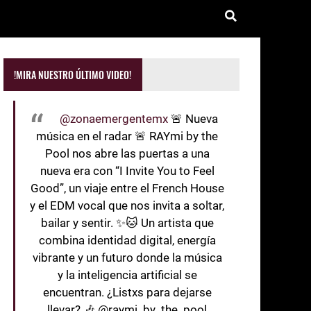
!MIRA NUESTRO ÚLTIMO VIDEO!
@zonaemergentemx
🚨 Nueva
música en el radar 🚨 RAYmi by the
Pool nos abre las puertas a una
nueva era con “I Invite You to Feel
Good”, un viaje entre el French House
y el EDM vocal que nos invita a soltar,
bailar y sentir. ✨🐱 Un artista que
combina identidad digital, energía
vibrante y un futuro donde la música
y la inteligencia artificial se
encuentran. ¿Listxs para dejarse
llevar? 🎶 @raymi_by_the_pool