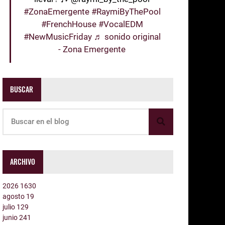
#ZonaEmergente
#RaymiByThePool
#FrenchHouse
#VocalEDM
#NewMusicFriday
♬ sonido original
- Zona Emergente
BUSCAR
ARCHIVO
2026
1630
agosto
19
julio
129
junio
241