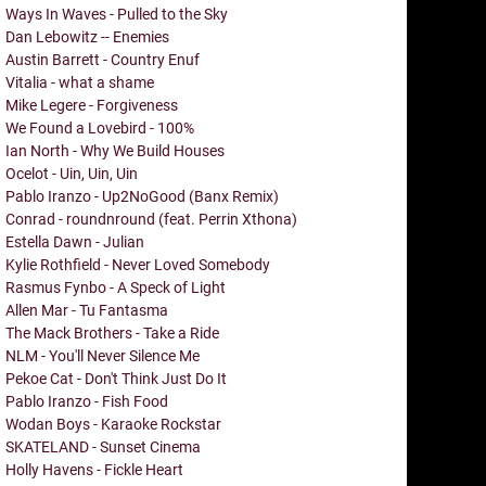
Ways In Waves - Pulled to the Sky
Dan Lebowitz -- Enemies
Austin Barrett - Country Enuf
Vitalia - what a shame
Mike Legere - Forgiveness
We Found a Lovebird - 100%
Ian North - Why We Build Houses
Ocelot - Uin, Uin, Uin
Pablo Iranzo - Up2NoGood (Banx Remix)
Conrad - roundnround (feat. Perrin Xthona)
Estella Dawn - Julian
Kylie Rothfield - Never Loved Somebody
Rasmus Fynbo - A Speck of Light
Allen Mar - Tu Fantasma
The Mack Brothers - Take a Ride
NLM - You'll Never Silence Me
Pekoe Cat - Don't Think Just Do It
Pablo Iranzo - Fish Food
Wodan Boys - Karaoke Rockstar
SKATELAND - Sunset Cinema
Holly Havens - Fickle Heart