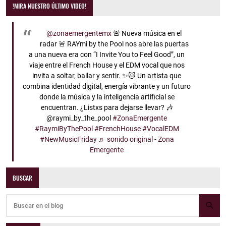
!MIRA NUESTRO ÚLTIMO VIDEO!
@zonaemergentemx
🚨 Nueva música en el
radar 🚨 RAYmi by the Pool nos abre las puertas
a una nueva era con “I Invite You to Feel Good”, un
viaje entre el French House y el EDM vocal que nos
invita a soltar, bailar y sentir. ✨🐱 Un artista que
combina identidad digital, energía vibrante y un futuro
donde la música y la inteligencia artificial se
encuentran. ¿Listxs para dejarse llevar? 🎶
@raymi_by_the_pool
#ZonaEmergente
#RaymiByThePool
#FrenchHouse
#VocalEDM
#NewMusicFriday
♬ sonido original - Zona
Emergente
BUSCAR