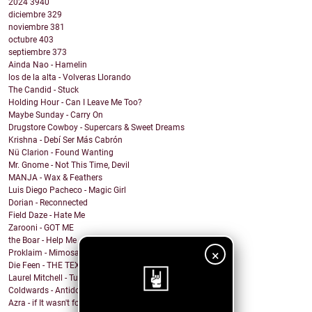
2024
3940
diciembre
329
noviembre
381
octubre
403
septiembre
373
Ainda Nao - Hamelin
los de la alta - Volveras Llorando
The Candid - Stuck
Holding Hour - Can I Leave Me Too?
Maybe Sunday - Carry On
Drugstore Cowboy - Supercars & Sweet Dreams
Krishna - Debí Ser Más Cabrón
Nü Clarion - Found Wanting
Mr. Gnome - Not This Time, Devil
MANJA - Wax & Feathers
Luis Diego Pacheco - Magic Girl
Dorian - Reconnected
Field Daze - Hate Me
Zarooni - GOT ME
the Boar - Help Me
×
Proklaim - Mimosa
Die Feen - THE TEXAN
Laurel Mitchell - Tuesday, Parkway
Coldwards - Antidote
Azra - if It wasn't for you