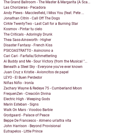
The Grand Ballroom - The Master & Margarita (A Sca...
Las Chorizeras - Pecadora
Andy Plews - Macclesfield, I Miss You (feat. Pete ...
Jonathan Citrin - Call Off The Dogs
Cirkle TwentyTwo - Last Call for a Burning Star
Kosmov - Pintar tu cielo
The Criticals - Adoringly Drunk
Thea Sass-Ainsworth - Higher
Disaster Fantasy - French Kiss
PSICOASTRATTO - Asincrono a
Cari Cari - Farfalla/Schmetterling
Ai Buddy and Me - Sour Victory (from the Musical "...
Beneath a Steel Sky - Everyone you've ever known
Juan Cruz x Kristie - Avioncitos de papel
LEYO - El Buen Perdedor
Niñas Niño - Ironía
Zachary Wayne & Redeye 75 - Cumberland Moon
FrequenZen - Creación Divina
Electric High - Weeping Gods
Marin Esteban - Signs
Walk On Mars - Voodoo Barbie
Grydgaard - Palace of Peace
Beppe De Francesco - Almeno un'altra vita
John Harrison - Beyond Provisional
Eutrapelos - Little Prince