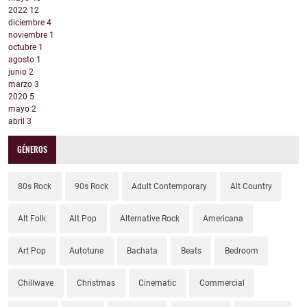
2022
12
diciembre
4
noviembre
1
octubre
1
agosto
1
junio
2
marzo
3
2020
5
mayo
2
abril
3
GÉNEROS
80s Rock
90s Rock
Adult Contemporary
Alt Country
Alt Folk
Alt Pop
Alternative Rock
Americana
Art Pop
Autotune
Bachata
Beats
Bedroom
Chillwave
Christmas
Cinematic
Commercial