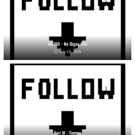
mil100 - No Digas Mas
July 29, 2026
Yari M - Tiempo