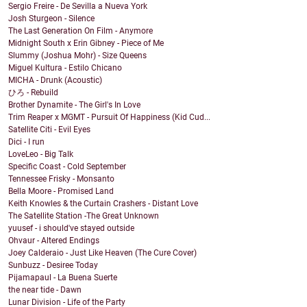
Sergio Freire - De Sevilla a Nueva York
Josh Sturgeon - Silence
The Last Generation On Film - Anymore
Midnight South x Erin Gibney - Piece of Me
Slummy (Joshua Mohr) - Size Queens
Miguel Kultura - Estilo Chicano
MICHA - Drunk (Acoustic)
ひろ - Rebuild
Brother Dynamite - The Girl's In Love
Trim Reaper x MGMT - Pursuit Of Happiness (Kid Cud...
Satellite Citi - Evil Eyes
Dici - I run
LoveLeo - Big Talk
Specific Coast - Cold September
Tennessee Frisky - Monsanto
Bella Moore - Promised Land
Keith Knowles & the Curtain Crashers - Distant Love
The Satellite Station -The Great Unknown
yuusef - i should've stayed outside
Ohvaur - Altered Endings
Joey Calderaio - Just Like Heaven (The Cure Cover)
Sunbuzz - Desiree Today
Pijamapaul - La Buena Suerte
the near tide - Dawn
Lunar Division - Life of the Party