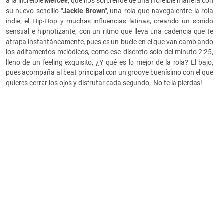
a la increíble
Mercee
, que nos sorprende de una increíble manera con
su nuevo sencillo
"Jackie Brown"
, una rola que navega entre la rola
indie, el Hip-Hop y muchas influencias latinas, creando un sonido
sensual e hipnotizante, con un ritmo que lleva una cadencia que te
atrapa instantáneamente, pues es un bucle en el que van cambiando
los aditamentos melódicos, como ese discreto solo del minuto 2:25,
lleno de un feeling exquisito, ¿Y qué es lo mejor de la rola? El bajo,
pues acompaña al beat principal con un groove buenísimo con el que
quieres cerrar los ojos y disfrutar cada segundo, ¡No te la pierdas!