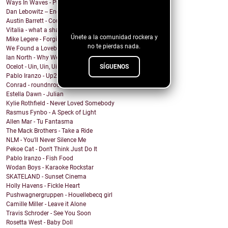
Ways In Waves - Pulled to the Sky
¡Sigue nuestro
Dan Lebowitz -- Enemies
blog!
Austin Barrett - Country Enuf
Vitalia - what a shame
Únete a la comunidad rockera y
Mike Legere - Forgiveness
no te pierdas nada.
We Found a Lovebird - 100%
Ian North - Why We Build Houses
SÍGUENOS
Ocelot - Uin, Uin, Uin
Pablo Iranzo - Up2NoGood (Banx Remix)
Conrad - roundnround (feat. Perrin Xthona)
Estella Dawn - Julian
Kylie Rothfield - Never Loved Somebody
Rasmus Fynbo - A Speck of Light
Allen Mar - Tu Fantasma
The Mack Brothers - Take a Ride
NLM - You'll Never Silence Me
Pekoe Cat - Don't Think Just Do It
Pablo Iranzo - Fish Food
Wodan Boys - Karaoke Rockstar
SKATELAND - Sunset Cinema
Holly Havens - Fickle Heart
Pushwagnergruppen - Houellebecq girl
Camille Miller - Leave it Alone
Travis Schroder - See You Soon
Rosetta West - Baby Doll