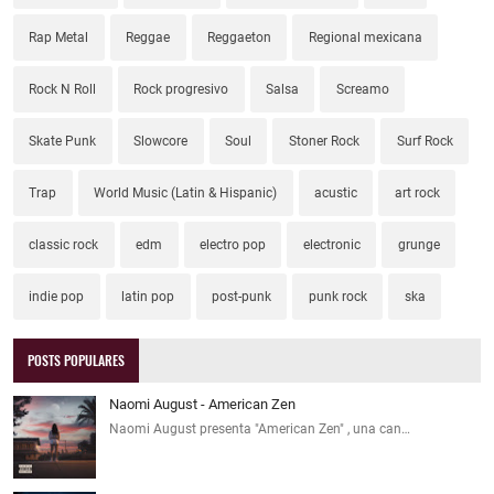
Rap Metal
Reggae
Reggaeton
Regional mexicana
Rock N Roll
Rock progresivo
Salsa
Screamo
Skate Punk
Slowcore
Soul
Stoner Rock
Surf Rock
Trap
World Music (Latin & Hispanic)
acustic
art rock
classic rock
edm
electro pop
electronic
grunge
indie pop
latin pop
post-punk
punk rock
ska
POSTS POPULARES
Naomi August - American Zen
Naomi August presenta "American Zen" , una can…