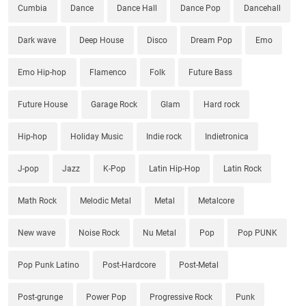
Cumbia
Dance
Dance Hall
Dance Pop
Dancehall
Dark wave
Deep House
Disco
Dream Pop
Emo
Emo Hip-hop
Flamenco
Folk
Future Bass
Future House
Garage Rock
Glam
Hard rock
Hip-hop
Holiday Music
Indie rock
Indietronica
J-pop
Jazz
K-Pop
Latin Hip-Hop
Latin Rock
Math Rock
Melodic Metal
Metal
Metalcore
New wave
Noise Rock
Nu Metal
Pop
Pop PUNK
Pop Punk Latino
Post-Hardcore
Post-Metal
Post-grunge
Power Pop
Progressive Rock
Punk