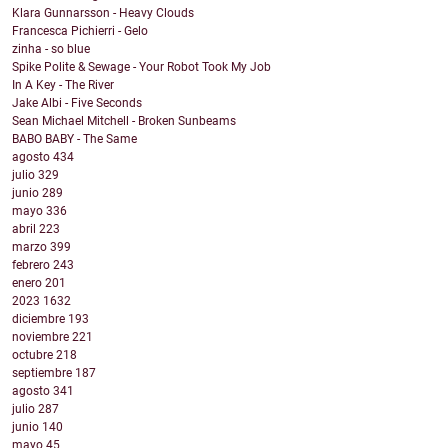
Klara Gunnarsson - Heavy Clouds
Francesca Pichierri - Gelo
zinha - so blue
Spike Polite & Sewage - Your Robot Took My Job
In A Key - The River
Jake Albi - Five Seconds
Sean Michael Mitchell - Broken Sunbeams
BABO BABY - The Same
agosto
434
julio
329
junio
289
mayo
336
abril
223
marzo
399
febrero
243
enero
201
2023
1632
diciembre
193
noviembre
221
octubre
218
septiembre
187
agosto
341
julio
287
junio
140
mayo
45