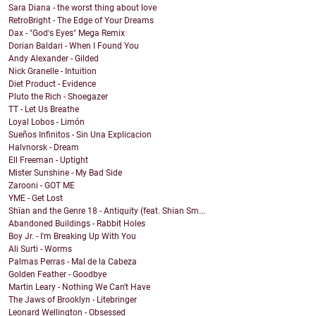
Sara Diana - the worst thing about love
RetroBright - The Edge of Your Dreams
Dax - "God's Eyes" Mega Remix
Dorian Baldari - When I Found You
Andy Alexander - Gilded
Nick Granelle - Intuition
Diet Product - Evidence
Pluto the Rich - Shoegazer
TT - Let Us Breathe
Loyal Lobos - Limón
Sueños Infinitos - Sin Una Explicacion
Halvnorsk - Dream
Ell Freeman - Uptight
Mister Sunshine - My Bad Side
Zarooni - GOT ME
YME - Get Lost
Shïan and the Genre 18 - Antiquity (feat. Shian Sm...
Abandoned Buildings - Rabbit Holes
Boy Jr. - I'm Breaking Up With You
Ali Surti - Worms
Palmas Perras - Mal de la Cabeza
Golden Feather - Goodbye
Martin Leary - Nothing We Can't Have
The Jaws of Brooklyn - Litebringer
Leonard Wellington - Obsessed