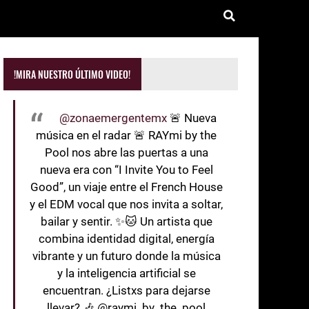
!MIRA NUESTRO ÚLTIMO VIDEO!
@zonaemergentemx
🚨 Nueva
música en el radar 🚨 RAYmi by the
Pool nos abre las puertas a una
nueva era con “I Invite You to Feel
Good”, un viaje entre el French House
y el EDM vocal que nos invita a soltar,
bailar y sentir. ✨🐱 Un artista que
combina identidad digital, energía
vibrante y un futuro donde la música
y la inteligencia artificial se
encuentran. ¿Listxs para dejarse
llevar? 🎶 @raymi_by_the_pool