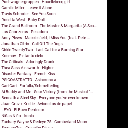
Pushwagnergruppen - Houellebecq girl
Camille Miller - Leave it Alone
Travis Schroder - See You Soon
Rosetta West - Baby Doll
The Grand Ballroom - The Master & Margarita (A Sca...
Las Chorizeras - Pecadora
Andy Plews - Macclesfield, I Miss You (feat. Pete ...
Jonathan Citrin - Call Off The Dogs
Cirkle TwentyTwo - Last Call for a Burning Star
Kosmov - Pintar tu cielo
The Criticals - Adoringly Drunk
Thea Sass-Ainsworth - Higher
Disaster Fantasy - French Kiss
PSICOASTRATTO - Asincrono a
Cari Cari - Farfalla/Schmetterling
Ai Buddy and Me - Sour Victory (from the Musical "...
Beneath a Steel Sky - Everyone you've ever known
Juan Cruz x Kristie - Avioncitos de papel
LEYO - El Buen Perdedor
Niñas Niño - Ironía
Zachary Wayne & Redeye 75 - Cumberland Moon
FrequenZen - Creación Divina