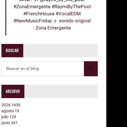
#ZonaEmergente
#RaymiByThePool
#FrenchHouse
#VocalEDM
#NewMusicFriday
♬ sonido original
- Zona Emergente
BUSCAR
ARCHIVO
2026
1630
agosto
19
julio
129
junio
241