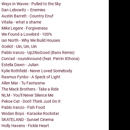
Ways In Waves - Pulled to the Sky
Dan Lebowitz -- Enemies
Austin Barrett - Country Enuf
Vitalia - what a shame
Mike Legere - Forgiveness
We Found a Lovebird - 100%
Ian North - Why We Build Houses
Ocelot - Uin, Uin, Uin
Pablo Iranzo - Up2NoGood (Banx Remix)
Conrad - roundnround (feat. Perrin Xthona)
Estella Dawn - Julian
Kylie Rothfield - Never Loved Somebody
Rasmus Fynbo - A Speck of Light
Allen Mar - Tu Fantasma
The Mack Brothers - Take a Ride
NLM - You'll Never Silence Me
Pekoe Cat - Don't Think Just Do It
Pablo Iranzo - Fish Food
Wodan Boys - Karaoke Rockstar
SKATELAND - Sunset Cinema
Holly Havens - Fickle Heart