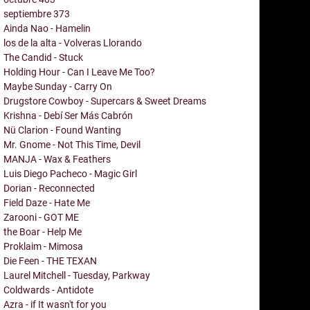
septiembre
373
Ainda Nao - Hamelin
los de la alta - Volveras Llorando
The Candid - Stuck
Holding Hour - Can I Leave Me Too?
Maybe Sunday - Carry On
Drugstore Cowboy - Supercars & Sweet Dreams
Krishna - Debí Ser Más Cabrón
Nü Clarion - Found Wanting
Mr. Gnome - Not This Time, Devil
MANJA - Wax & Feathers
Luis Diego Pacheco - Magic Girl
Dorian - Reconnected
Field Daze - Hate Me
Zarooni - GOT ME
the Boar - Help Me
Proklaim - Mimosa
Die Feen - THE TEXAN
Laurel Mitchell - Tuesday, Parkway
Coldwards - Antidote
Azra - if It wasn't for you