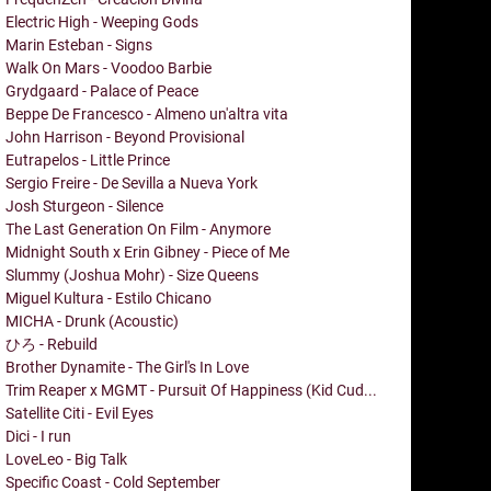
Electric High - Weeping Gods
Marin Esteban - Signs
Walk On Mars - Voodoo Barbie
Grydgaard - Palace of Peace
Beppe De Francesco - Almeno un'altra vita
John Harrison - Beyond Provisional
Eutrapelos - Little Prince
Sergio Freire - De Sevilla a Nueva York
Josh Sturgeon - Silence
The Last Generation On Film - Anymore
Midnight South x Erin Gibney - Piece of Me
Slummy (Joshua Mohr) - Size Queens
Miguel Kultura - Estilo Chicano
MICHA - Drunk (Acoustic)
ひろ - Rebuild
Brother Dynamite - The Girl's In Love
Trim Reaper x MGMT - Pursuit Of Happiness (Kid Cud...
Satellite Citi - Evil Eyes
Dici - I run
LoveLeo - Big Talk
Specific Coast - Cold September