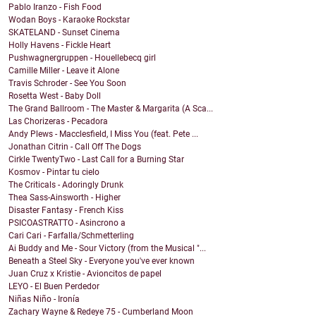
Pablo Iranzo - Fish Food
Wodan Boys - Karaoke Rockstar
SKATELAND - Sunset Cinema
Holly Havens - Fickle Heart
Pushwagnergruppen - Houellebecq girl
Camille Miller - Leave it Alone
Travis Schroder - See You Soon
Rosetta West - Baby Doll
The Grand Ballroom - The Master & Margarita (A Sca...
Las Chorizeras - Pecadora
Andy Plews - Macclesfield, I Miss You (feat. Pete ...
Jonathan Citrin - Call Off The Dogs
Cirkle TwentyTwo - Last Call for a Burning Star
Kosmov - Pintar tu cielo
The Criticals - Adoringly Drunk
Thea Sass-Ainsworth - Higher
Disaster Fantasy - French Kiss
PSICOASTRATTO - Asincrono a
Cari Cari - Farfalla/Schmetterling
Ai Buddy and Me - Sour Victory (from the Musical "...
Beneath a Steel Sky - Everyone you've ever known
Juan Cruz x Kristie - Avioncitos de papel
LEYO - El Buen Perdedor
Niñas Niño - Ironía
Zachary Wayne & Redeye 75 - Cumberland Moon