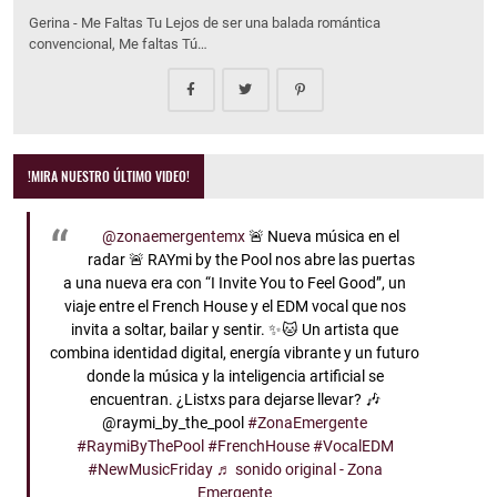
Gerina - Me Faltas Tu Lejos de ser una balada romántica
convencional, Me faltas Tú…
!MIRA NUESTRO ÚLTIMO VIDEO!
@zonaemergentemx
🚨 Nueva música en el
radar 🚨 RAYmi by the Pool nos abre las puertas
a una nueva era con “I Invite You to Feel Good”, un
viaje entre el French House y el EDM vocal que nos
invita a soltar, bailar y sentir. ✨🐱 Un artista que
combina identidad digital, energía vibrante y un futuro
donde la música y la inteligencia artificial se
encuentran. ¿Listxs para dejarse llevar? 🎶
@raymi_by_the_pool
#ZonaEmergente
#RaymiByThePool
#FrenchHouse
#VocalEDM
#NewMusicFriday
♬ sonido original - Zona
Emergente