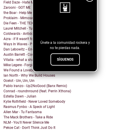
Field Daze - Hate Me
Zarooni - GOT ME
the Boar - Help Me
Proklaim - Mimosa
Die Feen - THE TEXAN
¡Sigue nuestro
Laurel Mitchell - Tuesday, Parkway
blog!
Coldwards - Antidote
Azra - if It wasn't for you
Únete a la comunidad rockera y
Ways In Waves - Pulled to the Sky
no te pierdas nada.
Dan Lebowitz -- Enemies
Austin Barrett - Country Enuf
SÍGUENOS
Vitalia - what a shame
Mike Legere - Forgiveness
We Found a Lovebird - 100%
Ian North - Why We Build Houses
Ocelot - Uin, Uin, Uin
Pablo Iranzo - Up2NoGood (Banx Remix)
Conrad - roundnround (feat. Perrin Xthona)
Estella Dawn - Julian
Kylie Rothfield - Never Loved Somebody
Rasmus Fynbo - A Speck of Light
Allen Mar - Tu Fantasma
The Mack Brothers - Take a Ride
NLM - You'll Never Silence Me
Pekoe Cat - Don't Think Just Do It