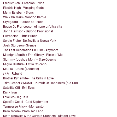
FrequenZen - Creación Divina
Electric High - Weeping Gods
Marin Esteban - Signs
Walk On Mars - Voodoo Barbie
Grydgaard - Palace of Peace
Beppe De Francesco - Almeno un'altra vita
John Harrison - Beyond Provisional
Eutrapelos - Little Prince
Sergio Freire - De Sevilla a Nueva York
Josh Sturgeon - Silence
The Last Generation On Film - Anymore
Midnight South x Erin Gibney - Piece of Me
Slummy (Joshua Mohr) - Size Queens
Miguel Kultura - Estilo Chicano
MICHA - Drunk (Acoustic)
ひろ - Rebuild
Brother Dynamite - The Girl's In Love
Trim Reaper x MGMT - Pursuit Of Happiness (Kid Cud...
Satellite Citi - Evil Eyes
Dici - I run
LoveLeo - Big Talk
Specific Coast - Cold September
Tennessee Frisky - Monsanto
Bella Moore - Promised Land
Keith Knowles & the Curtain Crashers - Distant Love