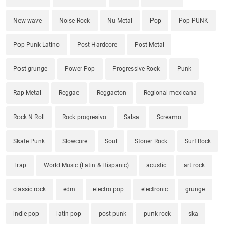
New wave
Noise Rock
Nu Metal
Pop
Pop PUNK
Pop Punk Latino
Post-Hardcore
Post-Metal
Post-grunge
Power Pop
Progressive Rock
Punk
Rap Metal
Reggae
Reggaeton
Regional mexicana
Rock N Roll
Rock progresivo
Salsa
Screamo
Skate Punk
Slowcore
Soul
Stoner Rock
Surf Rock
Trap
World Music (Latin & Hispanic)
acustic
art rock
classic rock
edm
electro pop
electronic
grunge
indie pop
latin pop
post-punk
punk rock
ska