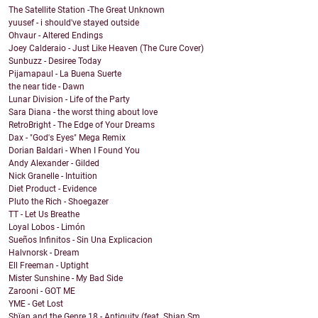
The Satellite Station -The Great Unknown
yuusef - i should've stayed outside
Ohvaur - Altered Endings
Joey Calderaio - Just Like Heaven (The Cure Cover)
Sunbuzz - Desiree Today
Pijamapaul - La Buena Suerte
the near tide - Dawn
Lunar Division - Life of the Party
Sara Diana - the worst thing about love
RetroBright - The Edge of Your Dreams
Dax - "God's Eyes" Mega Remix
Dorian Baldari - When I Found You
Andy Alexander - Gilded
Nick Granelle - Intuition
Diet Product - Evidence
Pluto the Rich - Shoegazer
TT - Let Us Breathe
Loyal Lobos - Limón
Sueños Infinitos - Sin Una Explicacion
Halvnorsk - Dream
Ell Freeman - Uptight
Mister Sunshine - My Bad Side
Zarooni - GOT ME
YME - Get Lost
Shïan and the Genre 18 - Antiquity (feat. Shian Sm...