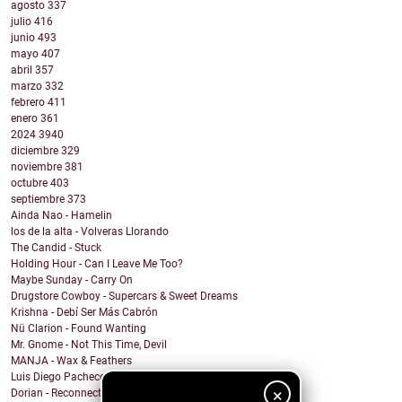
agosto
337
julio
416
junio
493
mayo
407
abril
357
marzo
332
febrero
411
enero
361
2024
3940
diciembre
329
noviembre
381
octubre
403
septiembre
373
Ainda Nao - Hamelin
los de la alta - Volveras Llorando
The Candid - Stuck
Holding Hour - Can I Leave Me Too?
Maybe Sunday - Carry On
Drugstore Cowboy - Supercars & Sweet Dreams
Krishna - Debí Ser Más Cabrón
Nü Clarion - Found Wanting
Mr. Gnome - Not This Time, Devil
MANJA - Wax & Feathers
Luis Diego Pacheco - Magic Girl
×
Dorian - Reconnected