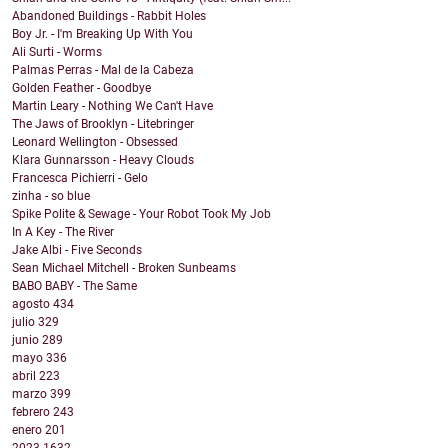
Abandoned Buildings - Rabbit Holes
Boy Jr. - I'm Breaking Up With You
Ali Surti - Worms
Palmas Perras - Mal de la Cabeza
Golden Feather - Goodbye
Martin Leary - Nothing We Can't Have
The Jaws of Brooklyn - Litebringer
Leonard Wellington - Obsessed
Klara Gunnarsson - Heavy Clouds
Francesca Pichierri - Gelo
zinha - so blue
Spike Polite & Sewage - Your Robot Took My Job
In A Key - The River
Jake Albi - Five Seconds
Sean Michael Mitchell - Broken Sunbeams
BABO BABY - The Same
agosto
434
julio
329
junio
289
mayo
336
abril
223
marzo
399
febrero
243
enero
201