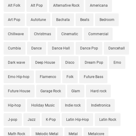
Alt Folk
Alt Pop
Alternative Rock
Americana
Art Pop
Autotune
Bachata
Beats
Bedroom
Chillwave
Christmas
Cinematic
Commercial
Cumbia
Dance
Dance Hall
Dance Pop
Dancehall
Dark wave
Deep House
Disco
Dream Pop
Emo
Emo Hip-hop
Flamenco
Folk
Future Bass
Future House
Garage Rock
Glam
Hard rock
Hip-hop
Holiday Music
Indie rock
Indietronica
J-pop
Jazz
K-Pop
Latin Hip-Hop
Latin Rock
Math Rock
Melodic Metal
Metal
Metalcore