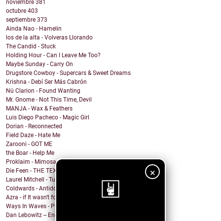
noviembre
381
octubre
403
septiembre
373
Ainda Nao - Hamelin
los de la alta - Volveras Llorando
The Candid - Stuck
Holding Hour - Can I Leave Me Too?
Maybe Sunday - Carry On
Drugstore Cowboy - Supercars & Sweet Dreams
Krishna - Debí Ser Más Cabrón
Nü Clarion - Found Wanting
Mr. Gnome - Not This Time, Devil
MANJA - Wax & Feathers
Luis Diego Pacheco - Magic Girl
Dorian - Reconnected
Field Daze - Hate Me
Zarooni - GOT ME
the Boar - Help Me
Proklaim - Mimosa
×
Die Feen - THE TEXAN
Laurel Mitchell - Tuesday, Parkway
Coldwards - Antidote
Azra - if It wasn't for you
Ways In Waves - Pulled to the Sky
Dan Lebowitz -- Enemies
¡Sigue nuestro