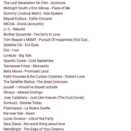
The Last Generation On Film - Anymore
Midnight South x Erin Gibney - Piece of Me
Slummy (Joshua Mohr) - Size Queens
Miguel Kultura - Estilo Chicano
MICHA - Drunk (Acoustic)
ひろ - Rebuild
Brother Dynamite - The Girl's In Love
Trim Reaper x MGMT - Pursuit Of Happiness (Kid Cud...
Satellite Citi - Evil Eyes
Dici - I run
LoveLeo - Big Talk
Specific Coast - Cold September
Tennessee Frisky - Monsanto
Bella Moore - Promised Land
Keith Knowles & the Curtain Crashers - Distant Love
The Satellite Station -The Great Unknown
yuusef - i should've stayed outside
Ohvaur - Altered Endings
Joey Calderaio - Just Like Heaven (The Cure Cover)
Sunbuzz - Desiree Today
Pijamapaul - La Buena Suerte
the near tide - Dawn
Lunar Division - Life of the Party
Sara Diana - the worst thing about love
RetroBright - The Edge of Your Dreams