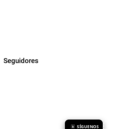
Seguidores
×
SÍGUENOS
Ya te sigo