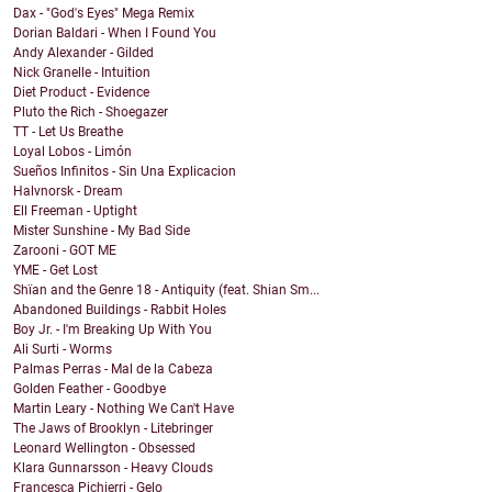
Dax - "God's Eyes" Mega Remix
Dorian Baldari - When I Found You
Andy Alexander - Gilded
Nick Granelle - Intuition
Diet Product - Evidence
Pluto the Rich - Shoegazer
TT - Let Us Breathe
Loyal Lobos - Limón
Sueños Infinitos - Sin Una Explicacion
Halvnorsk - Dream
Ell Freeman - Uptight
Mister Sunshine - My Bad Side
Zarooni - GOT ME
YME - Get Lost
Shïan and the Genre 18 - Antiquity (feat. Shian Sm...
Abandoned Buildings - Rabbit Holes
Boy Jr. - I'm Breaking Up With You
Ali Surti - Worms
Palmas Perras - Mal de la Cabeza
Golden Feather - Goodbye
Martin Leary - Nothing We Can't Have
The Jaws of Brooklyn - Litebringer
Leonard Wellington - Obsessed
Klara Gunnarsson - Heavy Clouds
Francesca Pichierri - Gelo