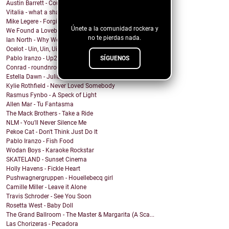
Austin Barrett - Country Enuf
blog!
Vitalia - what a shame
Mike Legere - Forgiveness
Únete a la comunidad rockera y
We Found a Lovebird - 100%
no te pierdas nada.
Ian North - Why We Build Houses
Ocelot - Uin, Uin, Uin
SÍGUENOS
Pablo Iranzo - Up2NoGood (Banx Remix)
Conrad - roundnround (feat. Perrin Xthona)
Estella Dawn - Julian
Kylie Rothfield - Never Loved Somebody
Rasmus Fynbo - A Speck of Light
Allen Mar - Tu Fantasma
The Mack Brothers - Take a Ride
NLM - You'll Never Silence Me
Pekoe Cat - Don't Think Just Do It
Pablo Iranzo - Fish Food
Wodan Boys - Karaoke Rockstar
SKATELAND - Sunset Cinema
Holly Havens - Fickle Heart
Pushwagnergruppen - Houellebecq girl
Camille Miller - Leave it Alone
Travis Schroder - See You Soon
Rosetta West - Baby Doll
The Grand Ballroom - The Master & Margarita (A Sca...
Las Chorizeras - Pecadora