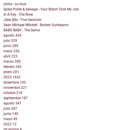
zinha - so blue
Spike Polite & Sewage - Your Robot Took My Job
In A Key - The River
Jake Albi - Five Seconds
Sean Michael Mitchell - Broken Sunbeams
BABO BABY - The Same
agosto
434
julio
329
junio
289
mayo
336
abril
223
marzo
399
febrero
243
enero
201
2023
1632
diciembre
193
noviembre
221
octubre
218
septiembre
187
agosto
341
julio
287
junio
140
mayo
45
2022
12
diciembre
4