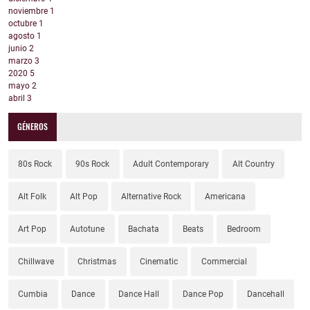
noviembre
1
octubre
1
agosto
1
junio
2
marzo
3
2020
5
mayo
2
abril
3
GÉNEROS
80s Rock
90s Rock
Adult Contemporary
Alt Country
Alt Folk
Alt Pop
Alternative Rock
Americana
Art Pop
Autotune
Bachata
Beats
Bedroom
Chillwave
Christmas
Cinematic
Commercial
Cumbia
Dance
Dance Hall
Dance Pop
Dancehall