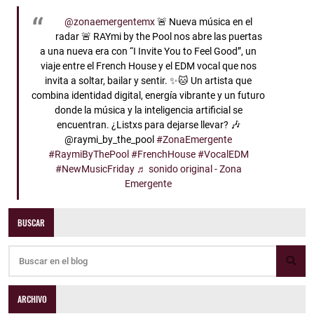
@zonaemergentemx
🚨 Nueva música en el
radar 🚨 RAYmi by the Pool nos abre las puertas
a una nueva era con “I Invite You to Feel Good”, un
viaje entre el French House y el EDM vocal que nos
invita a soltar, bailar y sentir. ✨🐱 Un artista que
combina identidad digital, energía vibrante y un futuro
donde la música y la inteligencia artificial se
encuentran. ¿Listxs para dejarse llevar? 🎶
@raymi_by_the_pool
#ZonaEmergente
#RaymiByThePool
#FrenchHouse
#VocalEDM
#NewMusicFriday
♬ sonido original - Zona
Emergente
BUSCAR
ARCHIVO