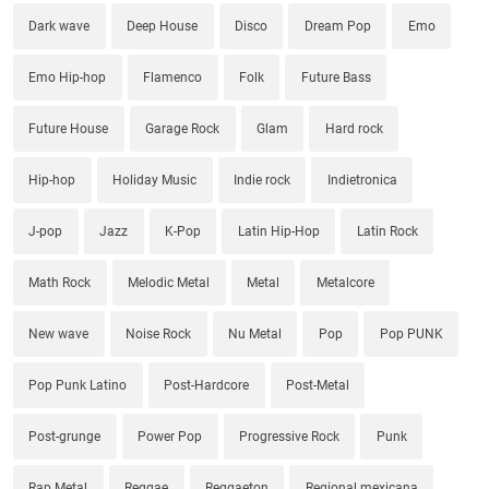
Dark wave
Deep House
Disco
Dream Pop
Emo
Emo Hip-hop
Flamenco
Folk
Future Bass
Future House
Garage Rock
Glam
Hard rock
Hip-hop
Holiday Music
Indie rock
Indietronica
J-pop
Jazz
K-Pop
Latin Hip-Hop
Latin Rock
Math Rock
Melodic Metal
Metal
Metalcore
New wave
Noise Rock
Nu Metal
Pop
Pop PUNK
Pop Punk Latino
Post-Hardcore
Post-Metal
Post-grunge
Power Pop
Progressive Rock
Punk
Rap Metal
Reggae
Reggaeton
Regional mexicana