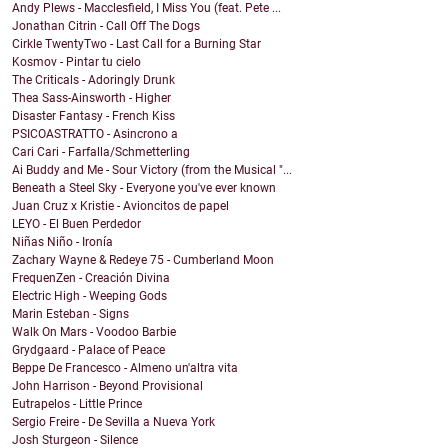
Andy Plews - Macclesfield, I Miss You (feat. Pete ...
Jonathan Citrin - Call Off The Dogs
Cirkle TwentyTwo - Last Call for a Burning Star
Kosmov - Pintar tu cielo
The Criticals - Adoringly Drunk
Thea Sass-Ainsworth - Higher
Disaster Fantasy - French Kiss
PSICOASTRATTO - Asincrono a
Cari Cari - Farfalla/Schmetterling
Ai Buddy and Me - Sour Victory (from the Musical "...
Beneath a Steel Sky - Everyone you've ever known
Juan Cruz x Kristie - Avioncitos de papel
LEYO - El Buen Perdedor
Niñas Niño - Ironía
Zachary Wayne & Redeye 75 - Cumberland Moon
FrequenZen - Creación Divina
Electric High - Weeping Gods
Marin Esteban - Signs
Walk On Mars - Voodoo Barbie
Grydgaard - Palace of Peace
Beppe De Francesco - Almeno un'altra vita
John Harrison - Beyond Provisional
Eutrapelos - Little Prince
Sergio Freire - De Sevilla a Nueva York
Josh Sturgeon - Silence