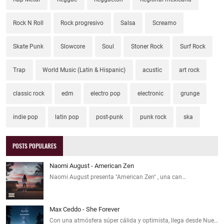
Rock N Roll
Rock progresivo
Salsa
Screamo
Skate Punk
Slowcore
Soul
Stoner Rock
Surf Rock
Trap
World Music (Latin & Hispanic)
acustic
art rock
classic rock
edm
electro pop
electronic
grunge
indie pop
latin pop
post-punk
punk rock
ska
POSTS POPULARES
Naomi August - American Zen
Naomi August presenta "American Zen" , una can…
Max Ceddo - She Forever
Con una atmósfera súper cálida y optimista, llega desde Nue…