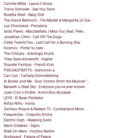
Camille Miller - Leave it Alone
Travis Schroder - See You Soon
Rosetta West - Baby Doll
The Grand Ballroom - The Master & Margarita (A Sca...
Las Chorizeras - Pecadora
Andy Plews - Macclesfield, I Miss You (feat. Pete ...
Jonathan Citrin - Call Off The Dogs
Cirkle TwentyTwo - Last Call for a Burning Star
Kosmov - Pintar tu cielo
The Criticals - Adoringly Drunk
Thea Sass-Ainsworth - Higher
Disaster Fantasy - French Kiss
PSICOASTRATTO - Asincrono a
Cari Cari - Farfalla/Schmetterling
Ai Buddy and Me - Sour Victory (from the Musical "...
Beneath a Steel Sky - Everyone you've ever known
Juan Cruz x Kristie - Avioncitos de papel
LEYO - El Buen Perdedor
Niñas Niño - Ironía
Zachary Wayne & Redeye 75 - Cumberland Moon
FrequenZen - Creación Divina
Electric High - Weeping Gods
Marin Esteban - Signs
Walk On Mars - Voodoo Barbie
Grydgaard - Palace of Peace