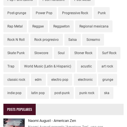
Post-grunge
Power Pop
Progressive Rock
Punk
Rap Metal
Reggae
Reggaeton
Regional mexicana
Rock N Roll
Rock progresivo
Salsa
Screamo
Skate Punk
Slowcore
Soul
Stoner Rock
Surf Rock
Trap
World Music (Latin & Hispanic)
acustic
art rock
classic rock
edm
electro pop
electronic
grunge
indie pop
latin pop
post-punk
punk rock
ska
POSTS POPULARES
Naomi August - American Zen
Naomi August presenta "American Zen" , una can…