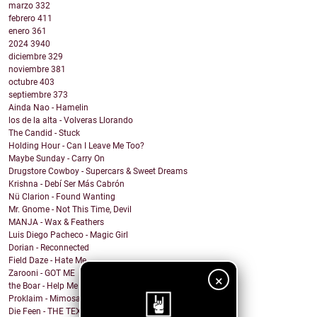
marzo
332
febrero
411
enero
361
2024
3940
diciembre
329
noviembre
381
octubre
403
septiembre
373
Ainda Nao - Hamelin
los de la alta - Volveras Llorando
The Candid - Stuck
Holding Hour - Can I Leave Me Too?
Maybe Sunday - Carry On
Drugstore Cowboy - Supercars & Sweet Dreams
Krishna - Debí Ser Más Cabrón
Nü Clarion - Found Wanting
Mr. Gnome - Not This Time, Devil
MANJA - Wax & Feathers
Luis Diego Pacheco - Magic Girl
Dorian - Reconnected
Field Daze - Hate Me
Zarooni - GOT ME
×
the Boar - Help Me
Proklaim - Mimosa
Die Feen - THE TEXAN