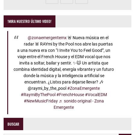
!MIRA NUESTRO ÚLTIMO VIDEO!
@zonaemergentemx
🚨 Nueva música en el
radar 🚨 RAYmi by the Pool nos abre las puertas
a una nueva era con “I Invite You to Feel Good”, un
viaje entre el French House y el EDM vocal que nos
invita a soltar, bailar y sentir. ✨🐱 Un artista que
combina identidad digital, energía vibrante y un futuro
donde la música y la inteligencia artificial se
encuentran. ¿Listxs para dejarse llevar? 🎶
@raymi_by_the_pool
#ZonaEmergente
#RaymiByThePool
#FrenchHouse
#VocalEDM
#NewMusicFriday
♬ sonido original - Zona
Emergente
BUSCAR