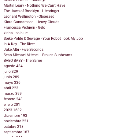
Golden Feather - Goodbye
Martin Leary - Nothing We Can't Have
The Jaws of Brooklyn - Litebringer
Leonard Wellington - Obsessed
Klara Gunnarsson - Heavy Clouds
Francesca Pichierri - Gelo
zinha - so blue
Spike Polite & Sewage - Your Robot Took My Job
In A Key - The River
Jake Albi - Five Seconds
Sean Michael Mitchell - Broken Sunbeams
BABO BABY - The Same
agosto
434
julio
329
junio
289
mayo
336
abril
223
marzo
399
febrero
243
enero
201
2023
1632
diciembre
193
noviembre
221
octubre
218
septiembre
187