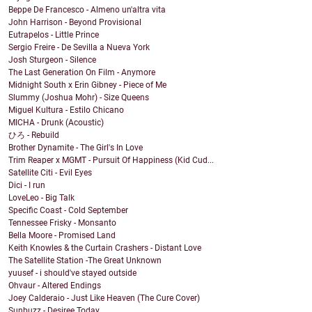
Beppe De Francesco - Almeno un'altra vita
John Harrison - Beyond Provisional
Eutrapelos - Little Prince
Sergio Freire - De Sevilla a Nueva York
Josh Sturgeon - Silence
The Last Generation On Film - Anymore
Midnight South x Erin Gibney - Piece of Me
Slummy (Joshua Mohr) - Size Queens
Miguel Kultura - Estilo Chicano
MICHA - Drunk (Acoustic)
ひろ - Rebuild
Brother Dynamite - The Girl's In Love
Trim Reaper x MGMT - Pursuit Of Happiness (Kid Cud...
Satellite Citi - Evil Eyes
Dici - I run
LoveLeo - Big Talk
Specific Coast - Cold September
Tennessee Frisky - Monsanto
Bella Moore - Promised Land
Keith Knowles & the Curtain Crashers - Distant Love
The Satellite Station -The Great Unknown
yuusef - i should've stayed outside
Ohvaur - Altered Endings
Joey Calderaio - Just Like Heaven (The Cure Cover)
Sunbuzz - Desiree Today