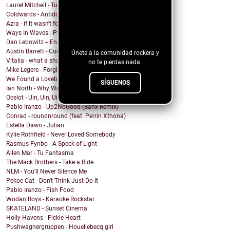
Laurel Mitchell - Tuesday, Parkway
Coldwards - Antidote
¡Sigue nuestro
Azra - if It wasn't for you
Ways In Waves - Pulled to the Sky
blog!
Dan Lebowitz -- Enemies
Austin Barrett - Country Enuf
Únete a la comunidad rockera y
Vitalia - what a shame
no te pierdas nada.
Mike Legere - Forgiveness
We Found a Lovebird - 100%
SÍGUENOS
Ian North - Why We Build Houses
Ocelot - Uin, Uin, Uin
Pablo Iranzo - Up2NoGood (Banx Remix)
Conrad - roundnround (feat. Perrin Xthona)
Estella Dawn - Julian
Kylie Rothfield - Never Loved Somebody
Rasmus Fynbo - A Speck of Light
Allen Mar - Tu Fantasma
The Mack Brothers - Take a Ride
NLM - You'll Never Silence Me
Pekoe Cat - Don't Think Just Do It
Pablo Iranzo - Fish Food
Wodan Boys - Karaoke Rockstar
SKATELAND - Sunset Cinema
Holly Havens - Fickle Heart
Pushwagnergruppen - Houellebecq girl