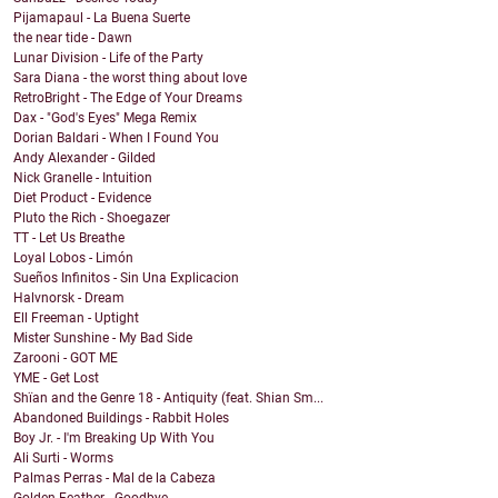
Pijamapaul - La Buena Suerte
the near tide - Dawn
Lunar Division - Life of the Party
Sara Diana - the worst thing about love
RetroBright - The Edge of Your Dreams
Dax - "God's Eyes" Mega Remix
Dorian Baldari - When I Found You
Andy Alexander - Gilded
Nick Granelle - Intuition
Diet Product - Evidence
Pluto the Rich - Shoegazer
TT - Let Us Breathe
Loyal Lobos - Limón
Sueños Infinitos - Sin Una Explicacion
Halvnorsk - Dream
Ell Freeman - Uptight
Mister Sunshine - My Bad Side
Zarooni - GOT ME
YME - Get Lost
Shïan and the Genre 18 - Antiquity (feat. Shian Sm...
Abandoned Buildings - Rabbit Holes
Boy Jr. - I'm Breaking Up With You
Ali Surti - Worms
Palmas Perras - Mal de la Cabeza