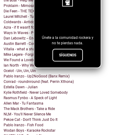
the Boar - Help Me
Proklaim - Mimosa
Die Feen - THE TEXAN
Laurel Mitchell - Tuesday, Parkway
¡Sigue nuestro
Coldwards - Antidote
blog!
Azra - if It wasn't for you
Ways In Waves - Pulled to the Sky
Únete a la comunidad rockera y
Dan Lebowitz -- Enemies
no te pierdas nada.
Austin Barrett - Country Enuf
Vitalia - what a shame
Mike Legere - Forgiveness
SÍGUENOS
We Found a Lovebird - 100%
Ian North - Why We Build Houses
Ocelot - Uin, Uin, Uin
Pablo Iranzo - Up2NoGood (Banx Remix)
Conrad - roundnround (feat. Perrin Xthona)
Estella Dawn - Julian
Kylie Rothfield - Never Loved Somebody
Rasmus Fynbo - A Speck of Light
Allen Mar - Tu Fantasma
The Mack Brothers - Take a Ride
NLM - You'll Never Silence Me
Pekoe Cat - Don't Think Just Do It
Pablo Iranzo - Fish Food
Wodan Boys - Karaoke Rockstar