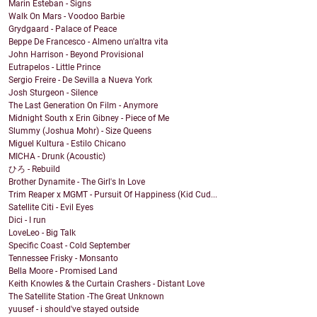
Marin Esteban - Signs
Walk On Mars - Voodoo Barbie
Grydgaard - Palace of Peace
Beppe De Francesco - Almeno un'altra vita
John Harrison - Beyond Provisional
Eutrapelos - Little Prince
Sergio Freire - De Sevilla a Nueva York
Josh Sturgeon - Silence
The Last Generation On Film - Anymore
Midnight South x Erin Gibney - Piece of Me
Slummy (Joshua Mohr) - Size Queens
Miguel Kultura - Estilo Chicano
MICHA - Drunk (Acoustic)
ひろ - Rebuild
Brother Dynamite - The Girl's In Love
Trim Reaper x MGMT - Pursuit Of Happiness (Kid Cud...
Satellite Citi - Evil Eyes
Dici - I run
LoveLeo - Big Talk
Specific Coast - Cold September
Tennessee Frisky - Monsanto
Bella Moore - Promised Land
Keith Knowles & the Curtain Crashers - Distant Love
The Satellite Station -The Great Unknown
yuusef - i should've stayed outside