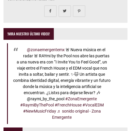
!MIRA NUESTRO ÚLTIMO VIDEO!
@zonaemergentemx
🚨 Nueva música en el
radar 🚨 RAYmi by the Pool nos abre las puertas
a una nueva era con “I Invite You to Feel Good”, un
viaje entre el French House y el EDM vocal que nos
invita a soltar, bailar y sentir. ✨🐱 Un artista que
combina identidad digital, energía vibrante y un futuro
donde la música y la inteligencia artificial se
encuentran. ¿Listxs para dejarse llevar? 🎶
@raymi_by_the_pool
#ZonaEmergente
#RaymiByThePool
#FrenchHouse
#VocalEDM
#NewMusicFriday
♬ sonido original - Zona
Emergente