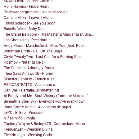
SKATELAND - Sunset Cinema
Holly Havens - Fickle Heart
Pushwagnergruppen - Houellebecq girl
Camille Miller - Leave it Alone
Travis Schroder - See You Soon
Rosetta West - Baby Doll
The Grand Ballroom - The Master & Margarita (A Sca...
Las Chorizeras - Pecadora
Andy Plews - Macclesfield, I Miss You (feat. Pete ...
Jonathan Citrin - Call Off The Dogs
Cirkle TwentyTwo - Last Call for a Burning Star
Kosmov - Pintar tu cielo
The Criticals - Adoringly Drunk
Thea Sass-Ainsworth - Higher
Disaster Fantasy - French Kiss
PSICOASTRATTO - Asincrono a
Cari Cari - Farfalla/Schmetterling
Ai Buddy and Me - Sour Victory (from the Musical "...
Beneath a Steel Sky - Everyone you've ever known
Juan Cruz x Kristie - Avioncitos de papel
LEYO - El Buen Perdedor
Niñas Niño - Ironía
Zachary Wayne & Redeye 75 - Cumberland Moon
FrequenZen - Creación Divina
Electric High - Weeping Gods