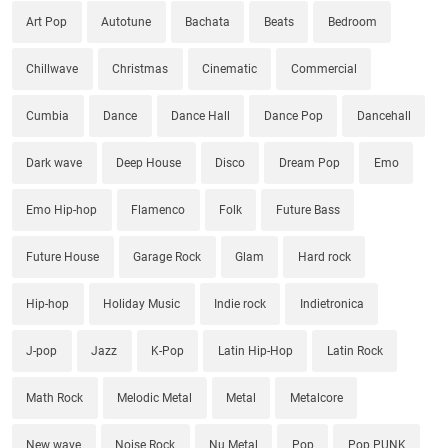
Art Pop
Autotune
Bachata
Beats
Bedroom
Chillwave
Christmas
Cinematic
Commercial
Cumbia
Dance
Dance Hall
Dance Pop
Dancehall
Dark wave
Deep House
Disco
Dream Pop
Emo
Emo Hip-hop
Flamenco
Folk
Future Bass
Future House
Garage Rock
Glam
Hard rock
Hip-hop
Holiday Music
Indie rock
Indietronica
J-pop
Jazz
K-Pop
Latin Hip-Hop
Latin Rock
Math Rock
Melodic Metal
Metal
Metalcore
New wave
Noise Rock
Nu Metal
Pop
Pop PUNK