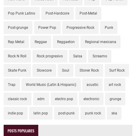
Pop Punk Latino
Post-Hardcore
Post-Metal
Post-grunge
Power Pop
Progressive Rock
Punk
Rap Metal
Reggae
Reggaeton
Regional mexicana
Rock N Roll
Rock progresivo
Salsa
Screamo
Skate Punk
Slowcore
Soul
Stoner Rock
Surf Rock
Trap
World Music (Latin & Hispanic)
acustic
art rock
classic rock
edm
electro pop
electronic
grunge
indie pop
latin pop
post-punk
punk rock
ska
POSTS POPULARES