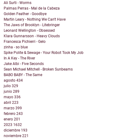
Ali Surti - Worms
Palmas Perras - Mal de la Cabeza
Golden Feather - Goodbye
Martin Leary - Nothing We Can't Have
The Jaws of Brooklyn - Litebringer
Leonard Wellington - Obsessed
Klara Gunnarsson - Heavy Clouds
Francesca Pichierri - Gelo
zinha - so blue
Spike Polite & Sewage - Your Robot Took My Job
In A Key - The River
Jake Albi - Five Seconds
Sean Michael Mitchell - Broken Sunbeams
BABO BABY - The Same
agosto
434
julio
329
junio
289
mayo
336
abril
223
marzo
399
febrero
243
enero
201
2023
1632
diciembre
193
noviembre
221