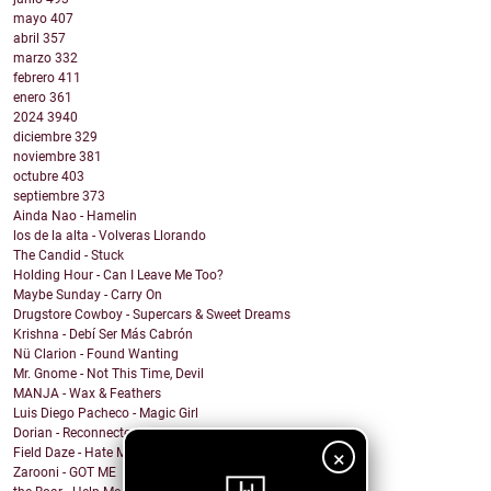
mayo
407
abril
357
marzo
332
febrero
411
enero
361
2024
3940
diciembre
329
noviembre
381
octubre
403
septiembre
373
Ainda Nao - Hamelin
los de la alta - Volveras Llorando
The Candid - Stuck
Holding Hour - Can I Leave Me Too?
Maybe Sunday - Carry On
Drugstore Cowboy - Supercars & Sweet Dreams
Krishna - Debí Ser Más Cabrón
Nü Clarion - Found Wanting
Mr. Gnome - Not This Time, Devil
MANJA - Wax & Feathers
Luis Diego Pacheco - Magic Girl
Dorian - Reconnected
Field Daze - Hate Me
×
Zarooni - GOT ME