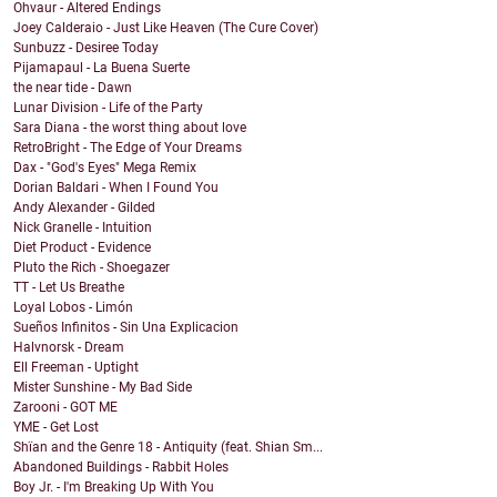
Ohvaur - Altered Endings
Joey Calderaio - Just Like Heaven (The Cure Cover)
Sunbuzz - Desiree Today
Pijamapaul - La Buena Suerte
the near tide - Dawn
Lunar Division - Life of the Party
Sara Diana - the worst thing about love
RetroBright - The Edge of Your Dreams
Dax - "God's Eyes" Mega Remix
Dorian Baldari - When I Found You
Andy Alexander - Gilded
Nick Granelle - Intuition
Diet Product - Evidence
Pluto the Rich - Shoegazer
TT - Let Us Breathe
Loyal Lobos - Limón
Sueños Infinitos - Sin Una Explicacion
Halvnorsk - Dream
Ell Freeman - Uptight
Mister Sunshine - My Bad Side
Zarooni - GOT ME
YME - Get Lost
Shïan and the Genre 18 - Antiquity (feat. Shian Sm...
Abandoned Buildings - Rabbit Holes
Boy Jr. - I'm Breaking Up With You