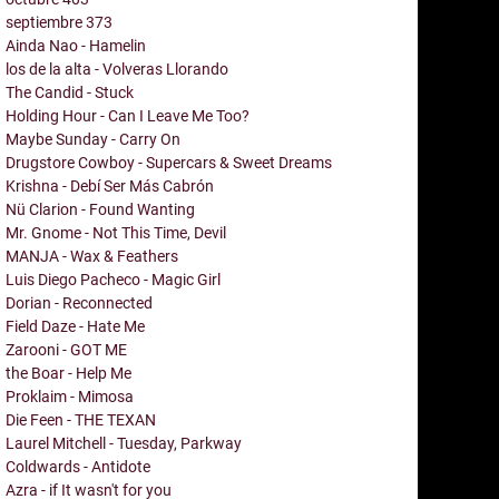
septiembre
373
Ainda Nao - Hamelin
los de la alta - Volveras Llorando
The Candid - Stuck
Holding Hour - Can I Leave Me Too?
Maybe Sunday - Carry On
Drugstore Cowboy - Supercars & Sweet Dreams
Krishna - Debí Ser Más Cabrón
Nü Clarion - Found Wanting
Mr. Gnome - Not This Time, Devil
MANJA - Wax & Feathers
Luis Diego Pacheco - Magic Girl
Dorian - Reconnected
Field Daze - Hate Me
Zarooni - GOT ME
the Boar - Help Me
Proklaim - Mimosa
Die Feen - THE TEXAN
Laurel Mitchell - Tuesday, Parkway
Coldwards - Antidote
Azra - if It wasn't for you