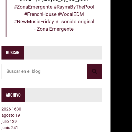
#ZonaEmergente
#RaymiByThePool
#FrenchHouse
#VocalEDM
#NewMusicFriday
♬ sonido original
- Zona Emergente
BUSCAR
ARCHIVO
2026
1630
agosto
19
julio
129
junio
241