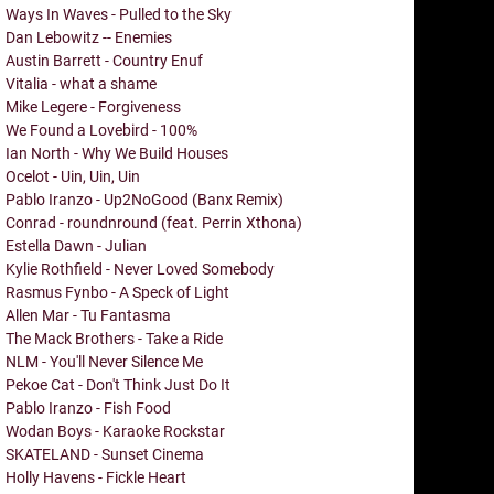
Ways In Waves - Pulled to the Sky
Dan Lebowitz -- Enemies
Austin Barrett - Country Enuf
Vitalia - what a shame
Mike Legere - Forgiveness
We Found a Lovebird - 100%
Ian North - Why We Build Houses
Ocelot - Uin, Uin, Uin
Pablo Iranzo - Up2NoGood (Banx Remix)
Conrad - roundnround (feat. Perrin Xthona)
Estella Dawn - Julian
Kylie Rothfield - Never Loved Somebody
Rasmus Fynbo - A Speck of Light
Allen Mar - Tu Fantasma
The Mack Brothers - Take a Ride
NLM - You'll Never Silence Me
Pekoe Cat - Don't Think Just Do It
Pablo Iranzo - Fish Food
Wodan Boys - Karaoke Rockstar
SKATELAND - Sunset Cinema
Holly Havens - Fickle Heart