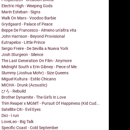
Electric High - Weeping Gods
Marin Esteban - Signs
Walk On Mars - Voodoo Barbie
Grydgaard - Palace of Peace
Beppe De Francesco - Almeno un'altra vita
John Harrison - Beyond Provisional
Eutrapelos - Little Prince
Sergio Freire - De Sevilla a Nueva York
Josh Sturgeon - Silence
The Last Generation On Film - Anymore
Midnight South x Erin Gibney - Piece of Me
Slummy (Joshua Mohr) - Size Queens
Miguel Kultura - Estilo Chicano
MICHA - Drunk (Acoustic)
ひろ - Rebuild
Brother Dynamite - The Girl's In Love
Trim Reaper x MGMT - Pursuit Of Happiness (Kid Cud...
Satellite Citi - Evil Eyes
Dici - I run
LoveLeo - Big Talk
Specific Coast - Cold September