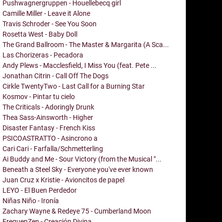
Pushwagnergruppen - Houellebecq girl
Camille Miller - Leave it Alone
Travis Schroder - See You Soon
Rosetta West - Baby Doll
The Grand Ballroom - The Master & Margarita (A Sca...
Las Chorizeras - Pecadora
Andy Plews - Macclesfield, I Miss You (feat. Pete ...
Jonathan Citrin - Call Off The Dogs
Cirkle TwentyTwo - Last Call for a Burning Star
Kosmov - Pintar tu cielo
The Criticals - Adoringly Drunk
Thea Sass-Ainsworth - Higher
Disaster Fantasy - French Kiss
PSICOASTRATTO - Asincrono a
Cari Cari - Farfalla/Schmetterling
Ai Buddy and Me - Sour Victory (from the Musical "...
Beneath a Steel Sky - Everyone you've ever known
Juan Cruz x Kristie - Avioncitos de papel
LEYO - El Buen Perdedor
Niñas Niño - Ironía
Zachary Wayne & Redeye 75 - Cumberland Moon
FrequenZen - Creación Divina