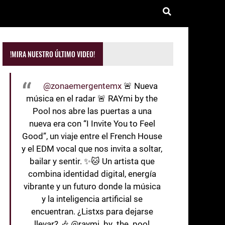
!MIRA NUESTRO ÚLTIMO VIDEO!
@zonaemergentemx
🚨 Nueva
música en el radar 🚨 RAYmi by the
Pool nos abre las puertas a una
nueva era con “I Invite You to Feel
Good”, un viaje entre el French House
y el EDM vocal que nos invita a soltar,
bailar y sentir. ✨🐱 Un artista que
combina identidad digital, energía
vibrante y un futuro donde la música
y la inteligencia artificial se
encuentran. ¿Listxs para dejarse
llevar? 🎶 @raymi_by_the_pool