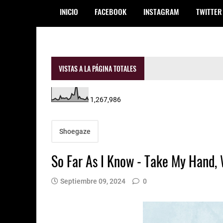
INICIO
FACEBOOK
INSTAGRAM
TWITTER
VISTAS A LA PÁGINA TOTALES
1,267,986
Shoegaze
So Far As I Know - Take My Hand,
Septiembre 09, 2024
0