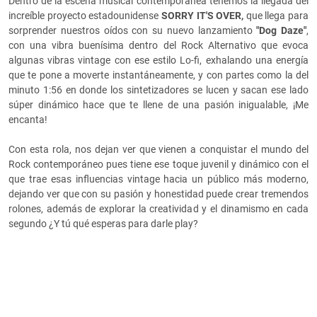
Dentro de la escena musical contemporánea tenemos la llegada del
increíble proyecto estadounidense
SORRY IT'S OVER,
que llega para
sorprender nuestros oídos con su nuevo lanzamiento
"Dog Daze"
,
con una vibra buenísima dentro del Rock Alternativo que evoca
algunas vibras vintage con ese estilo Lo-fi, exhalando una energía
que te pone a moverte instantáneamente, y con partes como la del
minuto 1:56 en donde los sintetizadores se lucen y sacan ese lado
súper dinámico hace que te llene de una pasión inigualable, ¡Me
encanta!
Con esta rola, nos dejan ver que vienen a conquistar el mundo del
Rock contemporáneo pues tiene ese toque juvenil y dinámico con el
que trae esas influencias vintage hacia un público más moderno,
dejando ver que con su pasión y honestidad puede crear tremendos
rolones, además de explorar la creatividad y el dinamismo en cada
segundo ¿Y tú qué esperas para darle play?