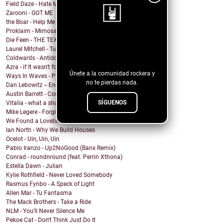
Field Daze - Hate Me
Zarooni - GOT ME
the Boar - Help Me
Proklaim - Mimosa
Die Feen - THE TEXAN
¡Sigue nuestro
Laurel Mitchell - Tuesday, Parkway
blog!
Coldwards - Antidote
Azra - if It wasn't for you
Únete a la comunidad rockera y
Ways In Waves - Pulled to the Sky
no te pierdas nada.
Dan Lebowitz -- Enemies
Austin Barrett - Country Enuf
SÍGUENOS
Vitalia - what a shame
Mike Legere - Forgiveness
We Found a Lovebird - 100%
Ian North - Why We Build Houses
Ocelot - Uin, Uin, Uin
Pablo Iranzo - Up2NoGood (Banx Remix)
Conrad - roundnround (feat. Perrin Xthona)
Estella Dawn - Julian
Kylie Rothfield - Never Loved Somebody
Rasmus Fynbo - A Speck of Light
Allen Mar - Tu Fantasma
The Mack Brothers - Take a Ride
NLM - You'll Never Silence Me
Pekoe Cat - Don't Think Just Do It