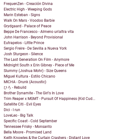
FrequenZen - Creación Divina
Electric High - Weeping Gods
Marin Esteban - Signs
Walk On Mars - Voodoo Barbie
Grydgaard - Palace of Peace
Beppe De Francesco - Almeno un'altra vita
John Harrison - Beyond Provisional
Eutrapelos - Little Prince
Sergio Freire - De Sevilla a Nueva York
Josh Sturgeon - Silence
The Last Generation On Film - Anymore
Midnight South x Erin Gibney - Piece of Me
Slummy (Joshua Mohr) - Size Queens
Miguel Kultura - Estilo Chicano
MICHA - Drunk (Acoustic)
ひろ - Rebuild
Brother Dynamite - The Girl's In Love
Trim Reaper x MGMT - Pursuit Of Happiness (Kid Cud...
Satellite Citi - Evil Eyes
Dici - I run
LoveLeo - Big Talk
Specific Coast - Cold September
Tennessee Frisky - Monsanto
Bella Moore - Promised Land
Keith Knowles & the Curtain Crashers - Distant Love