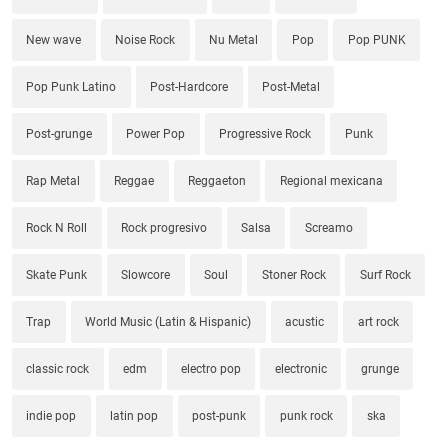
New wave
Noise Rock
Nu Metal
Pop
Pop PUNK
Pop Punk Latino
Post-Hardcore
Post-Metal
Post-grunge
Power Pop
Progressive Rock
Punk
Rap Metal
Reggae
Reggaeton
Regional mexicana
Rock N Roll
Rock progresivo
Salsa
Screamo
Skate Punk
Slowcore
Soul
Stoner Rock
Surf Rock
Trap
World Music (Latin & Hispanic)
acustic
art rock
classic rock
edm
electro pop
electronic
grunge
indie pop
latin pop
post-punk
punk rock
ska