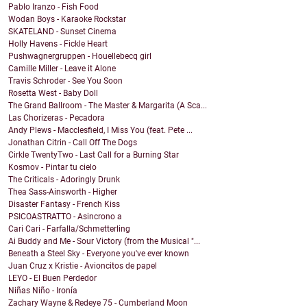
Pablo Iranzo - Fish Food
Wodan Boys - Karaoke Rockstar
SKATELAND - Sunset Cinema
Holly Havens - Fickle Heart
Pushwagnergruppen - Houellebecq girl
Camille Miller - Leave it Alone
Travis Schroder - See You Soon
Rosetta West - Baby Doll
The Grand Ballroom - The Master & Margarita (A Sca...
Las Chorizeras - Pecadora
Andy Plews - Macclesfield, I Miss You (feat. Pete ...
Jonathan Citrin - Call Off The Dogs
Cirkle TwentyTwo - Last Call for a Burning Star
Kosmov - Pintar tu cielo
The Criticals - Adoringly Drunk
Thea Sass-Ainsworth - Higher
Disaster Fantasy - French Kiss
PSICOASTRATTO - Asincrono a
Cari Cari - Farfalla/Schmetterling
Ai Buddy and Me - Sour Victory (from the Musical "...
Beneath a Steel Sky - Everyone you've ever known
Juan Cruz x Kristie - Avioncitos de papel
LEYO - El Buen Perdedor
Niñas Niño - Ironía
Zachary Wayne & Redeye 75 - Cumberland Moon