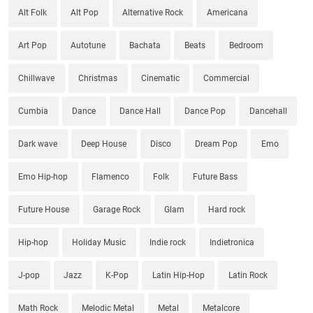
Alt Folk
Alt Pop
Alternative Rock
Americana
Art Pop
Autotune
Bachata
Beats
Bedroom
Chillwave
Christmas
Cinematic
Commercial
Cumbia
Dance
Dance Hall
Dance Pop
Dancehall
Dark wave
Deep House
Disco
Dream Pop
Emo
Emo Hip-hop
Flamenco
Folk
Future Bass
Future House
Garage Rock
Glam
Hard rock
Hip-hop
Holiday Music
Indie rock
Indietronica
J-pop
Jazz
K-Pop
Latin Hip-Hop
Latin Rock
Math Rock
Melodic Metal
Metal
Metalcore