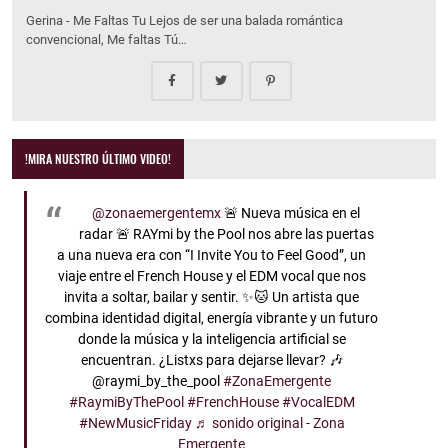
Gerina - Me Faltas Tu Lejos de ser una balada romántica
convencional, Me faltas Tú…
!MIRA NUESTRO ÚLTIMO VIDEO!
@zonaemergentemx
🚨 Nueva música en el
radar 🚨 RAYmi by the Pool nos abre las puertas
a una nueva era con “I Invite You to Feel Good”, un
viaje entre el French House y el EDM vocal que nos
invita a soltar, bailar y sentir. ✨🐱 Un artista que
combina identidad digital, energía vibrante y un futuro
donde la música y la inteligencia artificial se
encuentran. ¿Listxs para dejarse llevar? 🎶
@raymi_by_the_pool
#ZonaEmergente
#RaymiByThePool
#FrenchHouse
#VocalEDM
#NewMusicFriday
♬ sonido original - Zona
Emergente