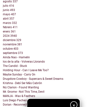
agosto
337
julio
416
junio
493
mayo
407
abril
357
marzo
332
febrero
411
enero
361
2024
3940
diciembre
329
noviembre
381
octubre
403
septiembre
373
Ainda Nao - Hamelin
los de la alta - Volveras Llorando
The Candid - Stuck
Holding Hour - Can I Leave Me Too?
Maybe Sunday - Carry On
Drugstore Cowboy - Supercars & Sweet Dreams
Krishna - Debí Ser Más Cabrón
Nü Clarion - Found Wanting
Mr. Gnome - Not This Time, Devil
MANJA - Wax & Feathers
Luis Diego Pacheco - Magic Girl
×
Dorian - Reconnected