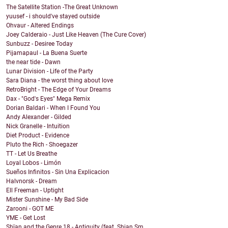
The Satellite Station -The Great Unknown
yuusef - i should've stayed outside
Ohvaur - Altered Endings
Joey Calderaio - Just Like Heaven (The Cure Cover)
Sunbuzz - Desiree Today
Pijamapaul - La Buena Suerte
the near tide - Dawn
Lunar Division - Life of the Party
Sara Diana - the worst thing about love
RetroBright - The Edge of Your Dreams
Dax - "God's Eyes" Mega Remix
Dorian Baldari - When I Found You
Andy Alexander - Gilded
Nick Granelle - Intuition
Diet Product - Evidence
Pluto the Rich - Shoegazer
TT - Let Us Breathe
Loyal Lobos - Limón
Sueños Infinitos - Sin Una Explicacion
Halvnorsk - Dream
Ell Freeman - Uptight
Mister Sunshine - My Bad Side
Zarooni - GOT ME
YME - Get Lost
Shïan and the Genre 18 - Antiquity (feat. Shian Sm...