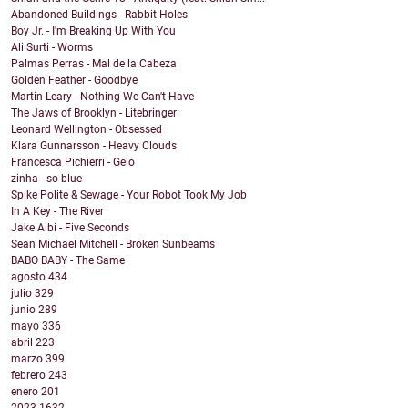
Abandoned Buildings - Rabbit Holes
Boy Jr. - I'm Breaking Up With You
Ali Surti - Worms
Palmas Perras - Mal de la Cabeza
Golden Feather - Goodbye
Martin Leary - Nothing We Can't Have
The Jaws of Brooklyn - Litebringer
Leonard Wellington - Obsessed
Klara Gunnarsson - Heavy Clouds
Francesca Pichierri - Gelo
zinha - so blue
Spike Polite & Sewage - Your Robot Took My Job
In A Key - The River
Jake Albi - Five Seconds
Sean Michael Mitchell - Broken Sunbeams
BABO BABY - The Same
agosto
434
julio
329
junio
289
mayo
336
abril
223
marzo
399
febrero
243
enero
201