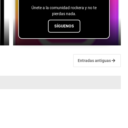
Únete a la comunidad rockera y no te
pierdas nada.
SÍGUENOS
Chloe Saint - 90s Love
June 19, 2026
Entradas antiguas