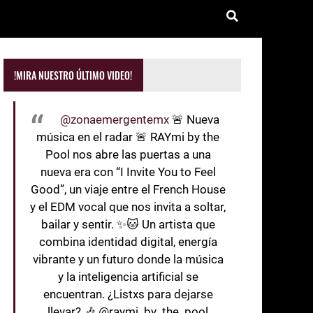
!MIRA NUESTRO ÚLTIMO VIDEO!
@zonaemergentemx
🚨 Nueva
música en el radar 🚨 RAYmi by the
Pool nos abre las puertas a una
nueva era con “I Invite You to Feel
Good”, un viaje entre el French House
y el EDM vocal que nos invita a soltar,
bailar y sentir. ✨🐱 Un artista que
combina identidad digital, energía
vibrante y un futuro donde la música
y la inteligencia artificial se
encuentran. ¿Listxs para dejarse
llevar? 🎶 @raymi_by_the_pool