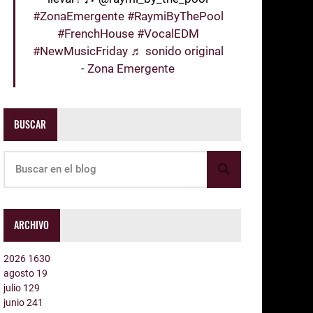
#ZonaEmergente
#RaymiByThePool
#FrenchHouse
#VocalEDM
#NewMusicFriday
♬ sonido original
- Zona Emergente
BUSCAR
ARCHIVO
2026
1630
agosto
19
julio
129
junio
241