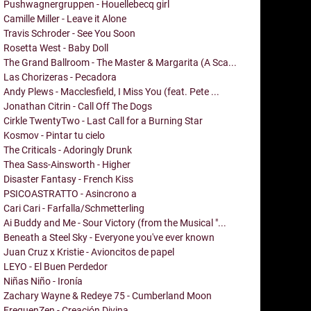
Pushwagnergruppen - Houellebecq girl
Camille Miller - Leave it Alone
Travis Schroder - See You Soon
Rosetta West - Baby Doll
The Grand Ballroom - The Master & Margarita (A Sca...
Las Chorizeras - Pecadora
Andy Plews - Macclesfield, I Miss You (feat. Pete ...
Jonathan Citrin - Call Off The Dogs
Cirkle TwentyTwo - Last Call for a Burning Star
Kosmov - Pintar tu cielo
The Criticals - Adoringly Drunk
Thea Sass-Ainsworth - Higher
Disaster Fantasy - French Kiss
PSICOASTRATTO - Asincrono a
Cari Cari - Farfalla/Schmetterling
Ai Buddy and Me - Sour Victory (from the Musical "...
Beneath a Steel Sky - Everyone you've ever known
Juan Cruz x Kristie - Avioncitos de papel
LEYO - El Buen Perdedor
Niñas Niño - Ironía
Zachary Wayne & Redeye 75 - Cumberland Moon
FrequenZen - Creación Divina