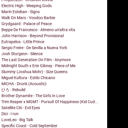
Electric High - Weeping Gods
Marin Esteban - Signs
Walk On Mars - Voodoo Barbie
Grydgaard - Palace of Peace
Beppe De Francesco - Almeno un'altra vita
John Harrison - Beyond Provisional
Eutrapelos - Little Prince
Sergio Freire - De Sevilla a Nueva York
Josh Sturgeon - Silence
The Last Generation On Film - Anymore
Midnight South x Erin Gibney - Piece of Me
Slummy (Joshua Mohr) - Size Queens
Miguel Kultura - Estilo Chicano
MICHA - Drunk (Acoustic)
ひろ - Rebuild
Brother Dynamite - The Girl's In Love
Trim Reaper x MGMT - Pursuit Of Happiness (Kid Cud...
Satellite Citi - Evil Eyes
Dici - I run
LoveLeo - Big Talk
Specific Coast - Cold September