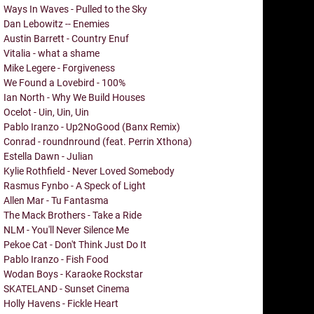
Ways In Waves - Pulled to the Sky
Dan Lebowitz -- Enemies
Austin Barrett - Country Enuf
Vitalia - what a shame
Mike Legere - Forgiveness
We Found a Lovebird - 100%
Ian North - Why We Build Houses
Ocelot - Uin, Uin, Uin
Pablo Iranzo - Up2NoGood (Banx Remix)
Conrad - roundnround (feat. Perrin Xthona)
Estella Dawn - Julian
Kylie Rothfield - Never Loved Somebody
Rasmus Fynbo - A Speck of Light
Allen Mar - Tu Fantasma
The Mack Brothers - Take a Ride
NLM - You'll Never Silence Me
Pekoe Cat - Don't Think Just Do It
Pablo Iranzo - Fish Food
Wodan Boys - Karaoke Rockstar
SKATELAND - Sunset Cinema
Holly Havens - Fickle Heart