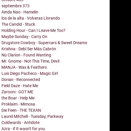
septiembre
373
Ainda Nao - Hamelin
los de la alta - Volveras Llorando
The Candid - Stuck
Holding Hour - Can I Leave Me Too?
Maybe Sunday - Carry On
Drugstore Cowboy - Supercars & Sweet Dreams
Krishna - Debí Ser Más Cabrón
Nü Clarion - Found Wanting
Mr. Gnome - Not This Time, Devil
MANJA - Wax & Feathers
Luis Diego Pacheco - Magic Girl
Dorian - Reconnected
Field Daze - Hate Me
Zarooni - GOT ME
the Boar - Help Me
Proklaim - Mimosa
Die Feen - THE TEXAN
Laurel Mitchell - Tuesday, Parkway
Coldwards - Antidote
Azra - if It wasn't for you