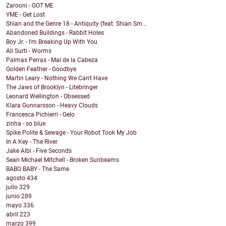
Zarooni - GOT ME
YME - Get Lost
Shïan and the Genre 18 - Antiquity (feat. Shian Sm...
Abandoned Buildings - Rabbit Holes
Boy Jr. - I'm Breaking Up With You
Ali Surti - Worms
Palmas Perras - Mal de la Cabeza
Golden Feather - Goodbye
Martin Leary - Nothing We Can't Have
The Jaws of Brooklyn - Litebringer
Leonard Wellington - Obsessed
Klara Gunnarsson - Heavy Clouds
Francesca Pichierri - Gelo
zinha - so blue
Spike Polite & Sewage - Your Robot Took My Job
In A Key - The River
Jake Albi - Five Seconds
Sean Michael Mitchell - Broken Sunbeams
BABO BABY - The Same
agosto
434
julio
329
junio
289
mayo
336
abril
223
marzo
399