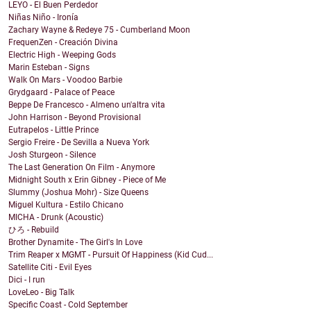
LEYO - El Buen Perdedor
Niñas Niño - Ironía
Zachary Wayne & Redeye 75 - Cumberland Moon
FrequenZen - Creación Divina
Electric High - Weeping Gods
Marin Esteban - Signs
Walk On Mars - Voodoo Barbie
Grydgaard - Palace of Peace
Beppe De Francesco - Almeno un'altra vita
John Harrison - Beyond Provisional
Eutrapelos - Little Prince
Sergio Freire - De Sevilla a Nueva York
Josh Sturgeon - Silence
The Last Generation On Film - Anymore
Midnight South x Erin Gibney - Piece of Me
Slummy (Joshua Mohr) - Size Queens
Miguel Kultura - Estilo Chicano
MICHA - Drunk (Acoustic)
ひろ - Rebuild
Brother Dynamite - The Girl's In Love
Trim Reaper x MGMT - Pursuit Of Happiness (Kid Cud...
Satellite Citi - Evil Eyes
Dici - I run
LoveLeo - Big Talk
Specific Coast - Cold September