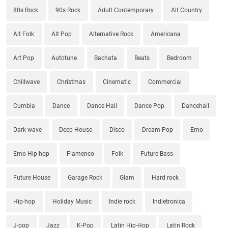
80s Rock
90s Rock
Adult Contemporary
Alt Country
Alt Folk
Alt Pop
Alternative Rock
Americana
Art Pop
Autotune
Bachata
Beats
Bedroom
Chillwave
Christmas
Cinematic
Commercial
Cumbia
Dance
Dance Hall
Dance Pop
Dancehall
Dark wave
Deep House
Disco
Dream Pop
Emo
Emo Hip-hop
Flamenco
Folk
Future Bass
Future House
Garage Rock
Glam
Hard rock
Hip-hop
Holiday Music
Indie rock
Indietronica
J-pop
Jazz
K-Pop
Latin Hip-Hop
Latin Rock