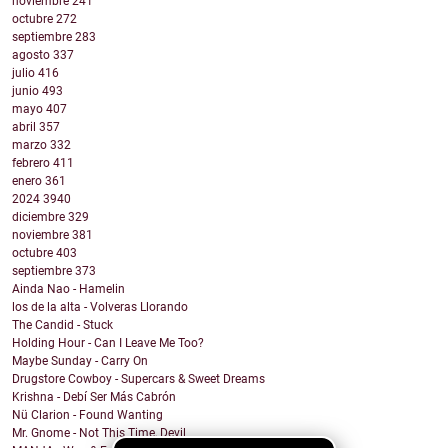
noviembre
241
octubre
272
septiembre
283
agosto
337
julio
416
junio
493
mayo
407
abril
357
marzo
332
febrero
411
enero
361
2024
3940
diciembre
329
noviembre
381
octubre
403
septiembre
373
Ainda Nao - Hamelin
los de la alta - Volveras Llorando
The Candid - Stuck
Holding Hour - Can I Leave Me Too?
Maybe Sunday - Carry On
Drugstore Cowboy - Supercars & Sweet Dreams
Krishna - Debí Ser Más Cabrón
Nü Clarion - Found Wanting
Mr. Gnome - Not This Time, Devil