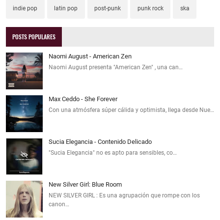
indie pop
latin pop
post-punk
punk rock
ska
POSTS POPULARES
Naomi August - American Zen
Naomi August presenta "American Zen" , una can…
Max Ceddo - She Forever
Con una atmósfera súper cálida y optimista, llega desde Nue…
Sucia Elegancia - Contenido Delicado
"Sucia Elegancia" no es apto para sensibles, co…
New Silver Girl: Blue Room
NEW SILVER GIRL : Es una agrupación que rompe con los
canon…