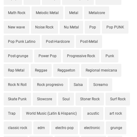
Math Rock
Melodic Metal
Metal
Metalcore
New wave
Noise Rock
Nu Metal
Pop
Pop PUNK
Pop Punk Latino
Post-Hardcore
Post-Metal
Post-grunge
Power Pop
Progressive Rock
Punk
Rap Metal
Reggae
Reggaeton
Regional mexicana
Rock N Roll
Rock progresivo
Salsa
Screamo
Skate Punk
Slowcore
Soul
Stoner Rock
Surf Rock
Trap
World Music (Latin & Hispanic)
acustic
art rock
classic rock
edm
electro pop
electronic
grunge