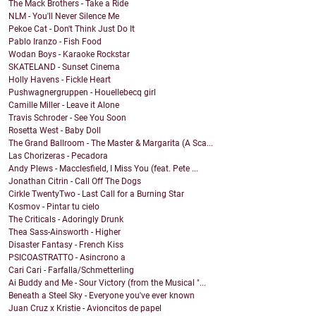
The Mack Brothers - Take a Ride
NLM - You'll Never Silence Me
Pekoe Cat - Don't Think Just Do It
Pablo Iranzo - Fish Food
Wodan Boys - Karaoke Rockstar
SKATELAND - Sunset Cinema
Holly Havens - Fickle Heart
Pushwagnergruppen - Houellebecq girl
Camille Miller - Leave it Alone
Travis Schroder - See You Soon
Rosetta West - Baby Doll
The Grand Ballroom - The Master & Margarita (A Sca...
Las Chorizeras - Pecadora
Andy Plews - Macclesfield, I Miss You (feat. Pete ...
Jonathan Citrin - Call Off The Dogs
Cirkle TwentyTwo - Last Call for a Burning Star
Kosmov - Pintar tu cielo
The Criticals - Adoringly Drunk
Thea Sass-Ainsworth - Higher
Disaster Fantasy - French Kiss
PSICOASTRATTO - Asincrono a
Cari Cari - Farfalla/Schmetterling
Ai Buddy and Me - Sour Victory (from the Musical "...
Beneath a Steel Sky - Everyone you've ever known
Juan Cruz x Kristie - Avioncitos de papel