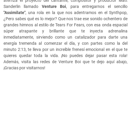
aterriza el proyecto del cantante, compositor y productor Matt
Sanderlin llamado
Venture Boi
, para entregarnos el sencillo
"Assimilate"
, una rola en la que nos adentramos en el Synthpop,
¿Pero sabes qué es lo mejor? Que nos trae ese sonido ochentero de
grandes himnos al estilo de Tears For Fears, con esa onda espacial
súper atrapante y brillante que te inyecta adrenalina
inmediatamente, sirviendo como un catalizador para darte una
energía tremenda al comenzar el día, y con partes como la del
minuto 2:13, te lleva por un increíble frenesí emocional en el que te
quieres quedar toda la vida. ¡No puedes dejar pasar esta rola!
Además, visita las redes de Venture Boi que te dejo aquí abajo,
¡Gracias por visitarnos!