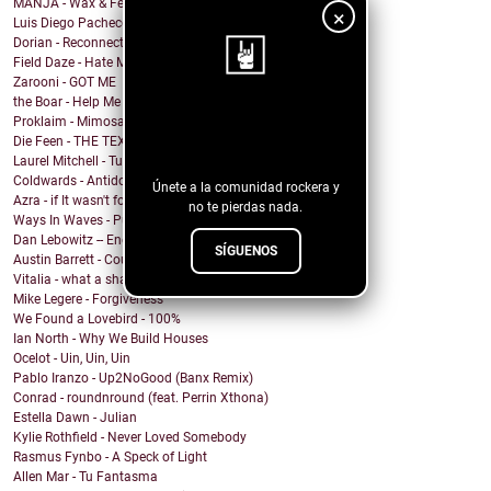
MANJA - Wax & Feathers
×
Luis Diego Pacheco - Magic Girl
Dorian - Reconnected
Field Daze - Hate Me
Zarooni - GOT ME
the Boar - Help Me
¡Sigue nuestro
Proklaim - Mimosa
Die Feen - THE TEXAN
blog!
Laurel Mitchell - Tuesday, Parkway
Coldwards - Antidote
Únete a la comunidad rockera y
Azra - if It wasn't for you
no te pierdas nada.
Ways In Waves - Pulled to the Sky
Dan Lebowitz -- Enemies
SÍGUENOS
Austin Barrett - Country Enuf
Vitalia - what a shame
Mike Legere - Forgiveness
We Found a Lovebird - 100%
Ian North - Why We Build Houses
Ocelot - Uin, Uin, Uin
Pablo Iranzo - Up2NoGood (Banx Remix)
Conrad - roundnround (feat. Perrin Xthona)
Estella Dawn - Julian
Kylie Rothfield - Never Loved Somebody
Rasmus Fynbo - A Speck of Light
Allen Mar - Tu Fantasma