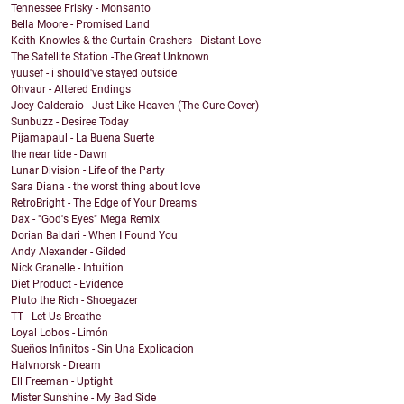
Tennessee Frisky - Monsanto
Bella Moore - Promised Land
Keith Knowles & the Curtain Crashers - Distant Love
The Satellite Station -The Great Unknown
yuusef - i should've stayed outside
Ohvaur - Altered Endings
Joey Calderaio - Just Like Heaven (The Cure Cover)
Sunbuzz - Desiree Today
Pijamapaul - La Buena Suerte
the near tide - Dawn
Lunar Division - Life of the Party
Sara Diana - the worst thing about love
RetroBright - The Edge of Your Dreams
Dax - "God's Eyes" Mega Remix
Dorian Baldari - When I Found You
Andy Alexander - Gilded
Nick Granelle - Intuition
Diet Product - Evidence
Pluto the Rich - Shoegazer
TT - Let Us Breathe
Loyal Lobos - Limón
Sueños Infinitos - Sin Una Explicacion
Halvnorsk - Dream
Ell Freeman - Uptight
Mister Sunshine - My Bad Side