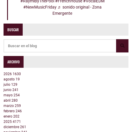
#RaymiByThePool
#FrenchHouse
#VocalEDM
#NewMusicFriday
♬ sonido original - Zona
Emergente
BUSCAR
ARCHIVO
2026
1630
agosto
19
julio
129
junio
241
mayo
254
abril
280
marzo
259
febrero
246
enero
202
2025
4171
diciembre
261