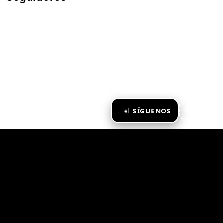
×
SÍGUENOS
Ya te sigo
Zona Emergente 2023
© ZONA EMERGENTE
TODOS LOS DERECHOS RESERVADOS