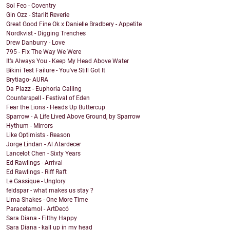
Sol Feo - Coventry
Gin Ozz - Starlit Reverie
Great Good Fine Ok x Danielle Bradbery - Appetite
Nordkvist - Digging Trenches
Drew Danburry - Love
795 - Fix The Way We Were
It’s Always You - Keep My Head Above Water
Bikini Test Failure - You've Still Got It
Brytiago- AURA
Da Plazz - Euphoria Calling
Counterspell - Festival of Eden
Fear the Lions - Heads Up Buttercup
Sparrow - A Life Lived Above Ground, by Sparrow
Hythum - Mirrors
Like Optimists - Reason
Jorge Lindan - Al Atardecer
Lancelot Chen - Sixty Years
Ed Rawlings - Arrival
Ed Rawlings - Riff Raft
Le Gassique - Unglory
feldspar - what makes us stay ?
Lima Shakes - One More Time
Paracetamol - ArtDecó
Sara Diana - Filthy Happy
Sara Diana - kall up in my head