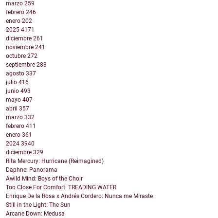
marzo
259
febrero
246
enero
202
2025
4171
diciembre
261
noviembre
241
octubre
272
septiembre
283
agosto
337
julio
416
junio
493
mayo
407
abril
357
marzo
332
febrero
411
enero
361
2024
3940
diciembre
329
Rita Mercury: Hurricane (Reimagined)
Daphne: Panorama
Awild Mind: Boys of the Choir
Too Close For Comfort: TREADING WATER
Enrique De la Rosa x Andrés Cordero: Nunca me Miraste
Still in the Light: The Sun
Arcane Down: Medusa