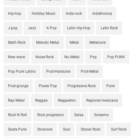
Hip-hop
Holiday Music
Indie rock
Indietronica
J-pop
Jazz
K-Pop
Latin Hip-Hop
Latin Rock
Math Rock
Melodic Metal
Metal
Metalcore
New wave
Noise Rock
Nu Metal
Pop
Pop PUNK
Pop Punk Latino
Post-Hardcore
Post-Metal
Post-grunge
Power Pop
Progressive Rock
Punk
Rap Metal
Reggae
Reggaeton
Regional mexicana
Rock N Roll
Rock progresivo
Salsa
Screamo
Skate Punk
Slowcore
Soul
Stoner Rock
Surf Rock