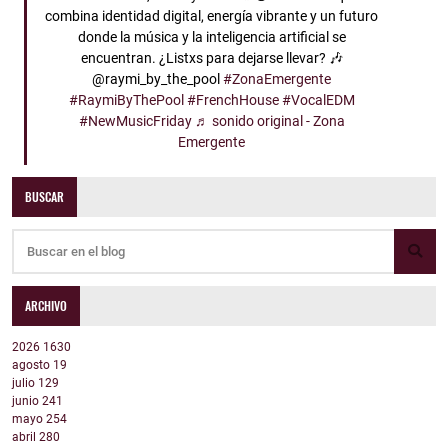
combina identidad digital, energía vibrante y un futuro
donde la música y la inteligencia artificial se
encuentran. ¿Listxs para dejarse llevar? 🎶
@raymi_by_the_pool
#ZonaEmergente
#RaymiByThePool
#FrenchHouse
#VocalEDM
#NewMusicFriday
♬ sonido original - Zona
Emergente
BUSCAR
ARCHIVO
2026
1630
agosto
19
julio
129
junio
241
mayo
254
abril
280