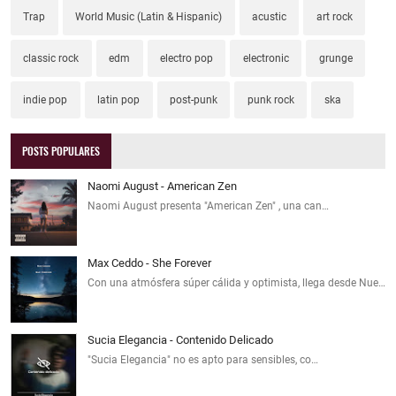
Trap
World Music (Latin & Hispanic)
acustic
art rock
classic rock
edm
electro pop
electronic
grunge
indie pop
latin pop
post-punk
punk rock
ska
POSTS POPULARES
Naomi August - American Zen
Naomi August presenta "American Zen" , una can…
Max Ceddo - She Forever
Con una atmósfera súper cálida y optimista, llega desde Nue…
Sucia Elegancia - Contenido Delicado
"Sucia Elegancia" no es apto para sensibles, co…