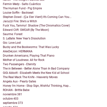
Fermin Medy - Salto Cuántico
The Human Fund - Pig Empire
Louise Goffin - Backseat
Stephen Dowd - (Ça S’en Vient) It’s Coming Can You...
Jacuzzi Fire: She's a Witch
Fuck You, Tammy!: Shadow (The Chromatics Cover)
Edward Clift: SWEAR (By The Moon)
Saurme: Forest
S. LaBate: New Year's Dissolution
Gio: Love Lost
Bucky and the Bookworms: That Was Lucky
AlexDeLion: HERMANA
Drunken Americans; Playing That Piano
Mother of Loudness: All for Rock
Two Passengers - Eternity
The in Between - Better Alone Than In Bad Company
GiGi Abbott - Elizabeth Meets the New Kid at School
The Real Mack The Knife - Heavenly Moves
Angela Aux - Pearly Gates
Honey I'm Home - Stop Sign, Wishful Thinking, Hap...
ROHAN - Brittle Babe
noviembre
381
octubre
403
septiembre
373