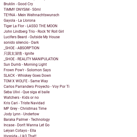
Bruklin - Good Cry
TiMMY ONYSiM - 50ml
TEYNA - Mein Weihnachtswunsch
Gayola - La Llorona
Tiger La Flor - LASSO THE MOON
John Lindberg Trio - Rock 'N' Roll Girl
Lucifers Beard - Outside My House
sonido silencio - Dark
_SHOE - ABSORPTION
只因太深情 - Ignite
_SHOE - REALITY MANIPULATION
Sun Dumb - Morning Light
Frown Pow'r - Solomon Says
SLACK - Whiskey Goes Down
TOM X WOLFE - Same Way
Carlos Parrandero Proyecto - Voy Por Ti
Seba Ulivi - Que siga el baile
Watchers - Kids or no
Kris Cari - Triste Navidad
MP Grey - Christmas Time
Jody Lynn - Undertow
Baraka Palmer - Technology
Incase - Don't Wanna Let Go
Leiyan Cotayo - Ella
Hyspida - Lik3 That!