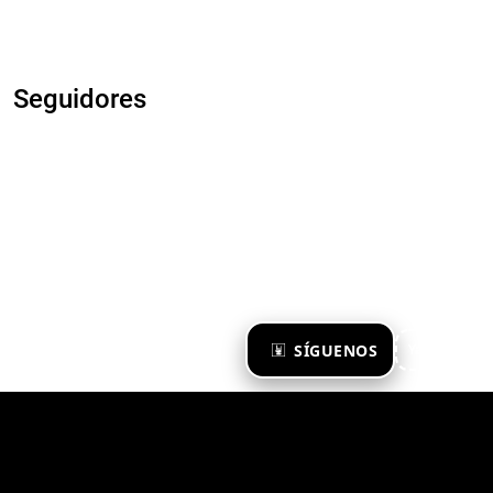
Seguidores
×
SÍGUENOS
Ya te sigo