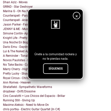
Dhan Aziz - Moves
GRIND - Star Destroyer
Marina G - Oh Na Na
×
Counterspell - Parallel on the End of the World
Counterspell - Anemone
Jason Parker - Fairy Bread
JENNY & ME - Music
Simone Contin- Apnea
Knight Life - Pretty Mother Fucker
¡Sigue nuestro
Una Noche En Bogota - Despedida
blog!
Dario Emu - Daydream
Lui & The Naked Aphids - Lindsey Sue (Will You Mar...
Únete a la comunidad rockera y
A Reminder - Tonal Wakeup
no te pierdas nada.
Novos Paulistas - Num Piscar de Olhos
No Take Backs - Caught Up
SÍGUENOS
Marry Cherry - High All Night
Pretty Lucky - Shave Or Sheep
Royal Circus - Christmas in blue
Ann Romes - Heaven
Stratafield - Sympathetic Waveforms
dropbear - Drift/Dissolve
Ciro Cavalotti + Los Chicos del Espacio - Brillar
Running Still - Giving Up
Maxime Aleksic - Need to Move On
chris portka - Electric Guitar Quartet (In C#)