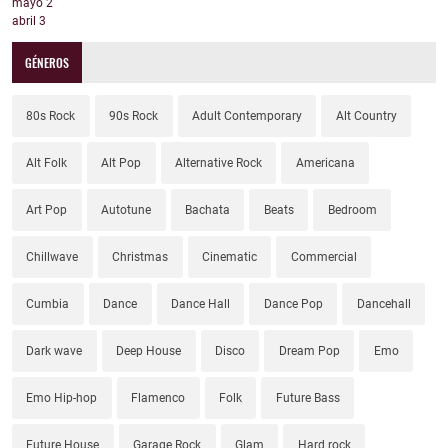
mayo
2
abril
3
GÉNEROS
80s Rock
90s Rock
Adult Contemporary
Alt Country
Alt Folk
Alt Pop
Alternative Rock
Americana
Art Pop
Autotune
Bachata
Beats
Bedroom
Chillwave
Christmas
Cinematic
Commercial
Cumbia
Dance
Dance Hall
Dance Pop
Dancehall
Dark wave
Deep House
Disco
Dream Pop
Emo
Emo Hip-hop
Flamenco
Folk
Future Bass
Future House
Garage Rock
Glam
Hard rock