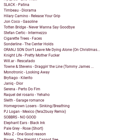
SLACK - Patina
Timbeau - Diorama
Hilary Camino - Release Your Grip
Jon Coco - Gasoline
Totten Bridge - Never Wanna Say Goodbye
Stefan Certic - Intermezzo
Cigarette Trees - Faces
Sonderline - The Center Holds
ORANJ SON Don’t Leave Me Dying Alone (On Christmas...
Knight Life - Pretty Mother Fucker
Will.ar - Rescatado
Towne & Stevens - Draggin' the Line (Tommy James ...
Monotronic - Looking Away
Brytiago - Kilerito
Janiq - Dior
Serena - Perto Do Fim
Raquel del rosario - Yehaho
Sleith - Garage romance
Homegrown Losers - Sinking/Breathing
PJ Logan - Mexico (fera2busy Remix)
SOBBRS - NO GOOD
Elephant Ears - Black Ink
Pale Grey - Rose (Short)
Milo Z - One Good reason
Raven - The Weight I Cannot See