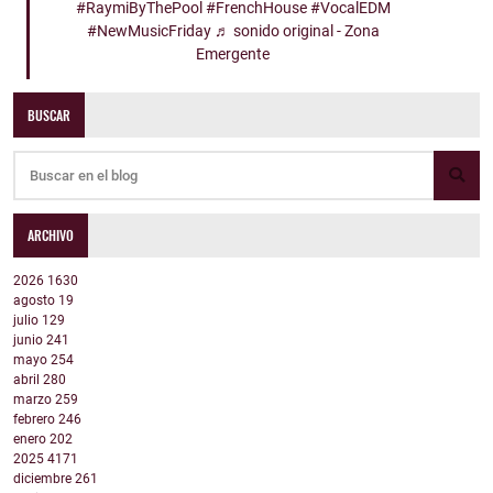
#RaymiByThePool
#FrenchHouse
#VocalEDM
#NewMusicFriday
♬ sonido original - Zona
Emergente
BUSCAR
ARCHIVO
2026
1630
agosto
19
julio
129
junio
241
mayo
254
abril
280
marzo
259
febrero
246
enero
202
2025
4171
diciembre
261