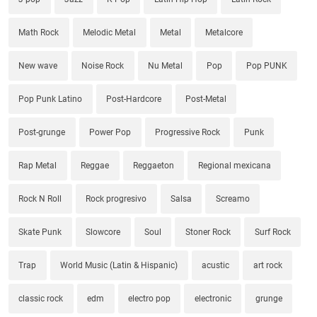
Math Rock
Melodic Metal
Metal
Metalcore
New wave
Noise Rock
Nu Metal
Pop
Pop PUNK
Pop Punk Latino
Post-Hardcore
Post-Metal
Post-grunge
Power Pop
Progressive Rock
Punk
Rap Metal
Reggae
Reggaeton
Regional mexicana
Rock N Roll
Rock progresivo
Salsa
Screamo
Skate Punk
Slowcore
Soul
Stoner Rock
Surf Rock
Trap
World Music (Latin & Hispanic)
acustic
art rock
classic rock
edm
electro pop
electronic
grunge