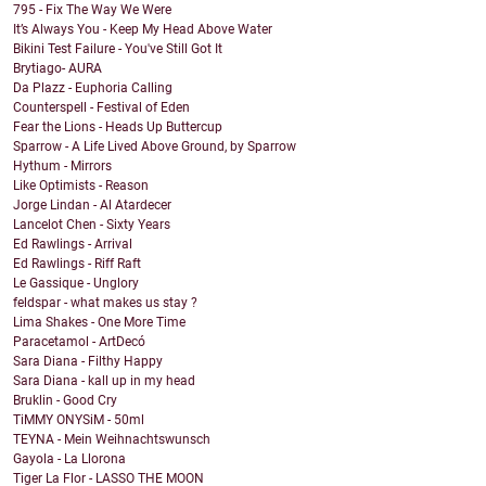
795 - Fix The Way We Were
It’s Always You - Keep My Head Above Water
Bikini Test Failure - You've Still Got It
Brytiago- AURA
Da Plazz - Euphoria Calling
Counterspell - Festival of Eden
Fear the Lions - Heads Up Buttercup
Sparrow - A Life Lived Above Ground, by Sparrow
Hythum - Mirrors
Like Optimists - Reason
Jorge Lindan - Al Atardecer
Lancelot Chen - Sixty Years
Ed Rawlings - Arrival
Ed Rawlings - Riff Raft
Le Gassique - Unglory
feldspar - what makes us stay ?
Lima Shakes - One More Time
Paracetamol - ArtDecó
Sara Diana - Filthy Happy
Sara Diana - kall up in my head
Bruklin - Good Cry
TiMMY ONYSiM - 50ml
TEYNA - Mein Weihnachtswunsch
Gayola - La Llorona
Tiger La Flor - LASSO THE MOON