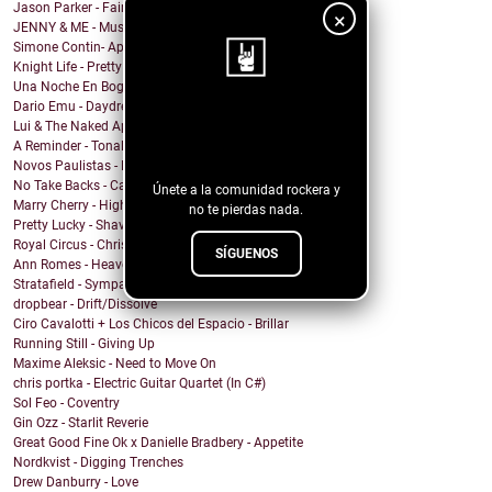
Jason Parker - Fairy Bread
×
JENNY & ME - Music
Simone Contin- Apnea
Knight Life - Pretty Mother Fucker
Una Noche En Bogota - Despedida
Dario Emu - Daydream
¡Sigue nuestro
Lui & The Naked Aphids - Lindsey Sue (Will You Mar...
A Reminder - Tonal Wakeup
blog!
Novos Paulistas - Num Piscar de Olhos
No Take Backs - Caught Up
Únete a la comunidad rockera y
Marry Cherry - High All Night
no te pierdas nada.
Pretty Lucky - Shave Or Sheep
Royal Circus - Christmas in blue
SÍGUENOS
Ann Romes - Heaven
Stratafield - Sympathetic Waveforms
dropbear - Drift/Dissolve
Ciro Cavalotti + Los Chicos del Espacio - Brillar
Running Still - Giving Up
Maxime Aleksic - Need to Move On
chris portka - Electric Guitar Quartet (In C#)
Sol Feo - Coventry
Gin Ozz - Starlit Reverie
Great Good Fine Ok x Danielle Bradbery - Appetite
Nordkvist - Digging Trenches
Drew Danburry - Love