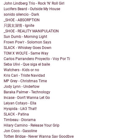
John Lindberg Trio - Rock 'N' Roll Girl
Lucifers Beard - Outside My House
sonido silencio - Dark
_SHOE - ABSORPTION
只因太深情 - Ignite
_SHOE - REALITY MANIPULATION
Sun Dumb - Morning Light
Frown Pow'r - Solomon Says
SLACK - Whiskey Goes Down
TOM X WOLFE - Same Way
Carlos Parrandero Proyecto - Voy Por Ti
Seba Ulivi - Que siga el baile
Watchers - Kids or no
Kris Cari - Triste Navidad
MP Grey - Christmas Time
Jody Lynn - Undertow
Baraka Palmer - Technology
Incase - Don't Wanna Let Go
Leiyan Cotayo - Ella
Hyspida - Lik3 That!
SLACK - Patina
Timbeau - Diorama
Hilary Camino - Release Your Grip
Jon Coco - Gasoline
Totten Bridge - Never Wanna Say Goodbye