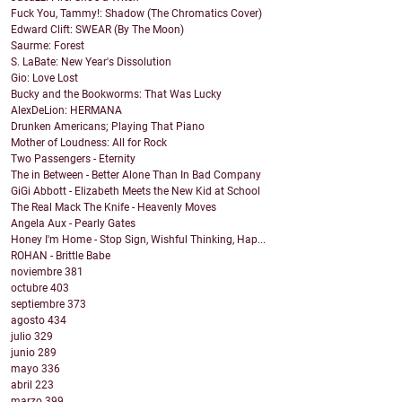
Fuck You, Tammy!: Shadow (The Chromatics Cover)
Edward Clift: SWEAR (By The Moon)
Saurme: Forest
S. LaBate: New Year's Dissolution
Gio: Love Lost
Bucky and the Bookworms: That Was Lucky
AlexDeLion: HERMANA
Drunken Americans; Playing That Piano
Mother of Loudness: All for Rock
Two Passengers - Eternity
The in Between - Better Alone Than In Bad Company
GiGi Abbott - Elizabeth Meets the New Kid at School
The Real Mack The Knife - Heavenly Moves
Angela Aux - Pearly Gates
Honey I'm Home - Stop Sign, Wishful Thinking, Hap...
ROHAN - Brittle Babe
noviembre
381
octubre
403
septiembre
373
agosto
434
julio
329
junio
289
mayo
336
abril
223
marzo
399