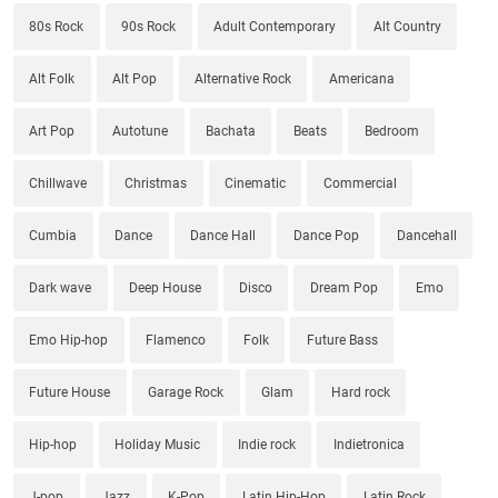
80s Rock
90s Rock
Adult Contemporary
Alt Country
Alt Folk
Alt Pop
Alternative Rock
Americana
Art Pop
Autotune
Bachata
Beats
Bedroom
Chillwave
Christmas
Cinematic
Commercial
Cumbia
Dance
Dance Hall
Dance Pop
Dancehall
Dark wave
Deep House
Disco
Dream Pop
Emo
Emo Hip-hop
Flamenco
Folk
Future Bass
Future House
Garage Rock
Glam
Hard rock
Hip-hop
Holiday Music
Indie rock
Indietronica
J-pop
Jazz
K-Pop
Latin Hip-Hop
Latin Rock