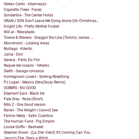
Stefan Certic - Intermezzo
Cigarette Trees - Faces
Sonderline - The Center Holds
ORANJ SON Don’t Leave Me Dying Alone (On Christmas...
Knight Life - Pretty Mother Fucker
Will.ar - Rescatado
Towne & Stevens - Draggin' the Line (Tommy James ...
Monotronic - Looking Away
Brytiago - Kilerito
Janiq - Dior
Serena - Perto Do Fim
Raquel del rosario - Yehaho
Sleith - Garage romance
Homegrown Losers - Sinking/Breathing
PJ Logan - Mexico (fera2busy Remix)
SOBBRS - NO GOOD
Elephant Ears - Black Ink
Pale Grey - Rose (Short)
Milo Z - One Good reason
Raven - The Weight I Cannot See
Fermin Medy - Salto Cuántico
The Human Fund - Pig Empire
Louise Goffin - Backseat
Stephen Dowd - (Ça S’en Vient) It’s Coming Can You...
Jacuzzi Fire: She's a Witch