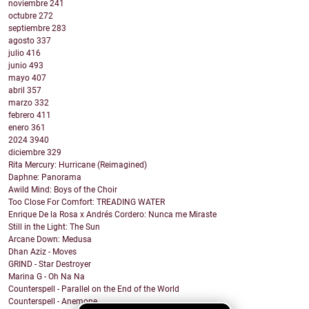
noviembre
241
octubre
272
septiembre
283
agosto
337
julio
416
junio
493
mayo
407
abril
357
marzo
332
febrero
411
enero
361
2024
3940
diciembre
329
Rita Mercury: Hurricane (Reimagined)
Daphne: Panorama
Awild Mind: Boys of the Choir
Too Close For Comfort: TREADING WATER
Enrique De la Rosa x Andrés Cordero: Nunca me Miraste
Still in the Light: The Sun
Arcane Down: Medusa
Dhan Aziz - Moves
GRIND - Star Destroyer
Marina G - Oh Na Na
Counterspell - Parallel on the End of the World
Counterspell - Anemone