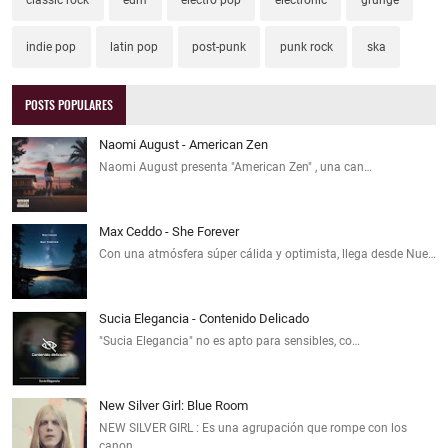
indie pop
latin pop
post-punk
punk rock
ska
POSTS POPULARES
Naomi August - American Zen
Naomi August presenta "American Zen" , una can…
Max Ceddo - She Forever
Con una atmósfera súper cálida y optimista, llega desde Nue…
Sucia Elegancia - Contenido Delicado
"Sucia Elegancia" no es apto para sensibles, co…
New Silver Girl: Blue Room
NEW SILVER GIRL : Es una agrupación que rompe con los
canon…