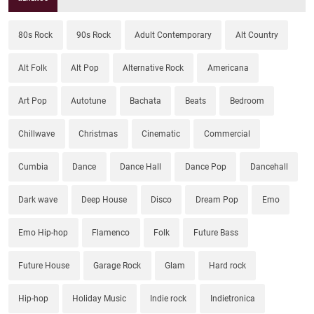
80s Rock
90s Rock
Adult Contemporary
Alt Country
Alt Folk
Alt Pop
Alternative Rock
Americana
Art Pop
Autotune
Bachata
Beats
Bedroom
Chillwave
Christmas
Cinematic
Commercial
Cumbia
Dance
Dance Hall
Dance Pop
Dancehall
Dark wave
Deep House
Disco
Dream Pop
Emo
Emo Hip-hop
Flamenco
Folk
Future Bass
Future House
Garage Rock
Glam
Hard rock
Hip-hop
Holiday Music
Indie rock
Indietronica