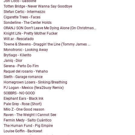
Jon Coco - Gasoline
Totten Bridge - Never Wanna Say Goodbye
Stefan Certic - Intermezzo
Cigarette Trees - Faces
Sonderline - The Center Holds
ORANJ SON Don’t Leave Me Dying Alone (On Christmas...
Knight Life - Pretty Mother Fucker
Will.ar - Rescatado
Towne & Stevens - Draggin' the Line (Tommy James ...
Monotronic - Looking Away
Brytiago - Kilerito
Janiq - Dior
Serena - Perto Do Fim
Raquel del rosario - Yehaho
Sleith - Garage romance
Homegrown Losers - Sinking/Breathing
PJ Logan - Mexico (fera2busy Remix)
SOBBRS - NO GOOD
Elephant Ears - Black Ink
Pale Grey - Rose (Short)
Milo Z - One Good reason
Raven - The Weight I Cannot See
Fermin Medy - Salto Cuántico
The Human Fund - Pig Empire
Louise Goffin - Backseat