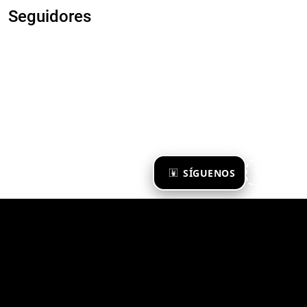
Seguidores
×
SÍGUENOS
Ya te sigo