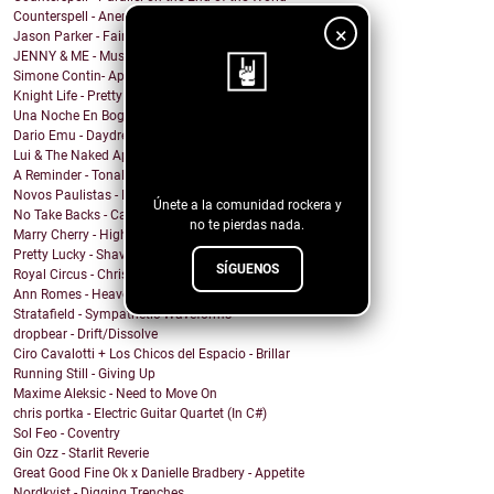
Counterspell - Anemone
×
Jason Parker - Fairy Bread
JENNY & ME - Music
Simone Contin- Apnea
Knight Life - Pretty Mother Fucker
Una Noche En Bogota - Despedida
¡Sigue nuestro
Dario Emu - Daydream
Lui & The Naked Aphids - Lindsey Sue (Will You Mar...
blog!
A Reminder - Tonal Wakeup
Novos Paulistas - Num Piscar de Olhos
Únete a la comunidad rockera y
No Take Backs - Caught Up
no te pierdas nada.
Marry Cherry - High All Night
Pretty Lucky - Shave Or Sheep
SÍGUENOS
Royal Circus - Christmas in blue
Ann Romes - Heaven
Stratafield - Sympathetic Waveforms
dropbear - Drift/Dissolve
Ciro Cavalotti + Los Chicos del Espacio - Brillar
Running Still - Giving Up
Maxime Aleksic - Need to Move On
chris portka - Electric Guitar Quartet (In C#)
Sol Feo - Coventry
Gin Ozz - Starlit Reverie
Great Good Fine Ok x Danielle Bradbery - Appetite
Nordkvist - Digging Trenches