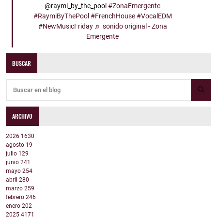
@raymi_by_the_pool
#ZonaEmergente
#RaymiByThePool
#FrenchHouse
#VocalEDM
#NewMusicFriday
♬ sonido original - Zona
Emergente
BUSCAR
ARCHIVO
2026
1630
agosto
19
julio
129
junio
241
mayo
254
abril
280
marzo
259
febrero
246
enero
202
2025
4171