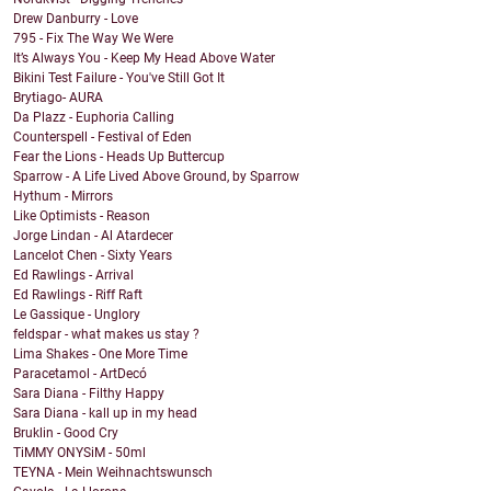
Drew Danburry - Love
795 - Fix The Way We Were
It’s Always You - Keep My Head Above Water
Bikini Test Failure - You've Still Got It
Brytiago- AURA
Da Plazz - Euphoria Calling
Counterspell - Festival of Eden
Fear the Lions - Heads Up Buttercup
Sparrow - A Life Lived Above Ground, by Sparrow
Hythum - Mirrors
Like Optimists - Reason
Jorge Lindan - Al Atardecer
Lancelot Chen - Sixty Years
Ed Rawlings - Arrival
Ed Rawlings - Riff Raft
Le Gassique - Unglory
feldspar - what makes us stay ?
Lima Shakes - One More Time
Paracetamol - ArtDecó
Sara Diana - Filthy Happy
Sara Diana - kall up in my head
Bruklin - Good Cry
TiMMY ONYSiM - 50ml
TEYNA - Mein Weihnachtswunsch