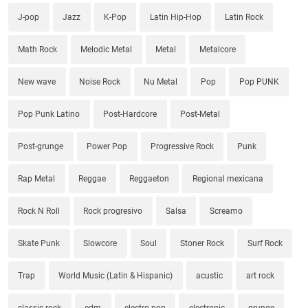
J-pop
Jazz
K-Pop
Latin Hip-Hop
Latin Rock
Math Rock
Melodic Metal
Metal
Metalcore
New wave
Noise Rock
Nu Metal
Pop
Pop PUNK
Pop Punk Latino
Post-Hardcore
Post-Metal
Post-grunge
Power Pop
Progressive Rock
Punk
Rap Metal
Reggae
Reggaeton
Regional mexicana
Rock N Roll
Rock progresivo
Salsa
Screamo
Skate Punk
Slowcore
Soul
Stoner Rock
Surf Rock
Trap
World Music (Latin & Hispanic)
acustic
art rock
classic rock
edm
electro pop
electronic
grunge