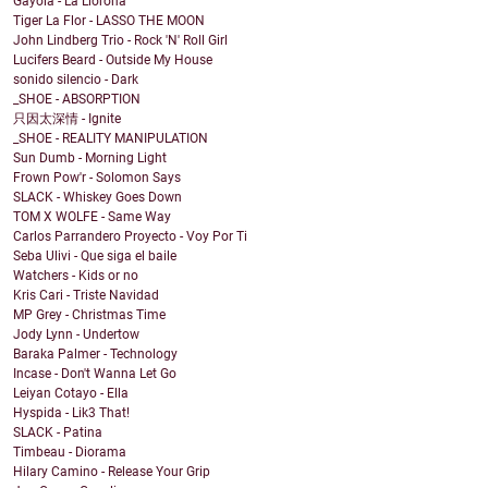
Gayola - La Llorona
Tiger La Flor - LASSO THE MOON
John Lindberg Trio - Rock 'N' Roll Girl
Lucifers Beard - Outside My House
sonido silencio - Dark
_SHOE - ABSORPTION
只因太深情 - Ignite
_SHOE - REALITY MANIPULATION
Sun Dumb - Morning Light
Frown Pow'r - Solomon Says
SLACK - Whiskey Goes Down
TOM X WOLFE - Same Way
Carlos Parrandero Proyecto - Voy Por Ti
Seba Ulivi - Que siga el baile
Watchers - Kids or no
Kris Cari - Triste Navidad
MP Grey - Christmas Time
Jody Lynn - Undertow
Baraka Palmer - Technology
Incase - Don't Wanna Let Go
Leiyan Cotayo - Ella
Hyspida - Lik3 That!
SLACK - Patina
Timbeau - Diorama
Hilary Camino - Release Your Grip