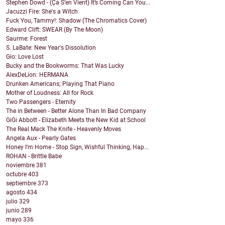
Stephen Dowd - (Ça S’en Vient) It’s Coming Can You...
Jacuzzi Fire: She's a Witch
Fuck You, Tammy!: Shadow (The Chromatics Cover)
Edward Clift: SWEAR (By The Moon)
Saurme: Forest
S. LaBate: New Year's Dissolution
Gio: Love Lost
Bucky and the Bookworms: That Was Lucky
AlexDeLion: HERMANA
Drunken Americans; Playing That Piano
Mother of Loudness: All for Rock
Two Passengers - Eternity
The in Between - Better Alone Than In Bad Company
GiGi Abbott - Elizabeth Meets the New Kid at School
The Real Mack The Knife - Heavenly Moves
Angela Aux - Pearly Gates
Honey I'm Home - Stop Sign, Wishful Thinking, Hap...
ROHAN - Brittle Babe
noviembre
381
octubre
403
septiembre
373
agosto
434
julio
329
junio
289
mayo
336