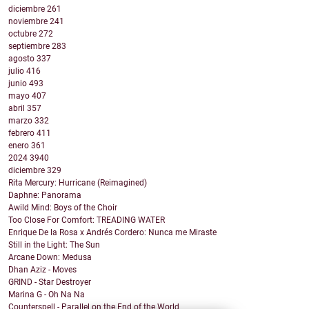
diciembre
261
noviembre
241
octubre
272
septiembre
283
agosto
337
julio
416
junio
493
mayo
407
abril
357
marzo
332
febrero
411
enero
361
2024
3940
diciembre
329
Rita Mercury: Hurricane (Reimagined)
Daphne: Panorama
Awild Mind: Boys of the Choir
Too Close For Comfort: TREADING WATER
Enrique De la Rosa x Andrés Cordero: Nunca me Miraste
Still in the Light: The Sun
Arcane Down: Medusa
Dhan Aziz - Moves
GRIND - Star Destroyer
Marina G - Oh Na Na
Counterspell - Parallel on the End of the World