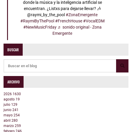
donde la música y la inteligencia artificial se
encuentran. ¿Listxs para dejarse llevar? 🎶
@raymi_by_the_pool
#ZonaEmergente
#RaymiByThePool
#FrenchHouse
#VocalEDM
#NewMusicFriday
♬ sonido original - Zona
Emergente
BUSCAR
ARCHIVO
2026
1630
agosto
19
julio
129
junio
241
mayo
254
abril
280
marzo
259
febrero
246