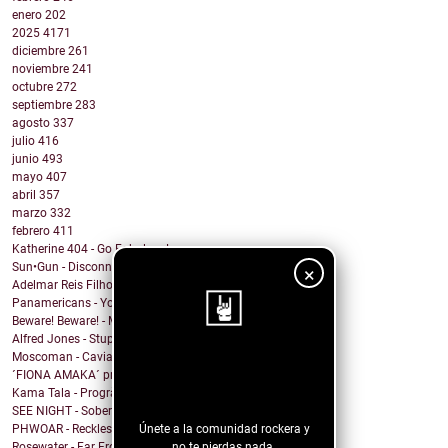
enero
202
2025
4171
diciembre
261
noviembre
241
octubre
272
septiembre
283
agosto
337
julio
416
junio
493
mayo
407
abril
357
marzo
332
febrero
411
Katherine 404 - Go Fabulous!
Sun•Gun - Disconnect
×
Adelmar Reis Filho - Sábado
Panamericans - You better Mov
Beware! Beware! - My Honey
Alfred Jones - Stupid Town
Moscoman - Caviar
¡Sigue nuestro
´FIONA AMAKA´ presenta su tema: No Daylight
blog!
Kama Tala - Progràmma
SEE NIGHT - Sober & High
Únete a la comunidad rockera y
PHWOAR - Reckless
no te pierdas nada.
Rosewater - Far From Home