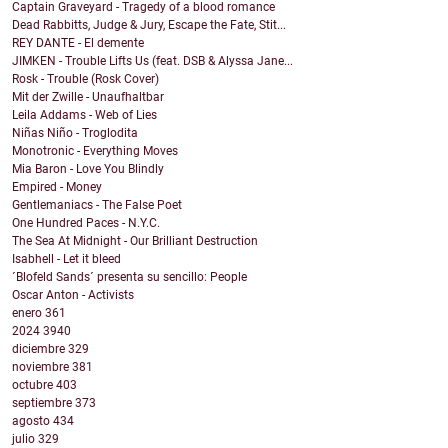
Captain Graveyard - Tragedy of a blood romance
Dead Rabbitts, Judge & Jury, Escape the Fate, Stit...
REY DANTE - El demente
JIMKEN - Trouble Lifts Us (feat. DSB & Alyssa Jane...
Rosk - Trouble (Rosk Cover)
Mit der Zwille - Unaufhaltbar
Leila Addams - Web of Lies
Niñas Niño - Troglodita
Monotronic - Everything Moves
Mia Baron - Love You Blindly
Empired - Money
Gentlemaniacs - The False Poet
One Hundred Paces - N.Y.C.
The Sea At Midnight - Our Brilliant Destruction
Isabhell - Let it bleed
´Blofeld Sands´ presenta su sencillo: People
Oscar Anton - Activists
enero
361
2024
3940
diciembre
329
noviembre
381
octubre
403
septiembre
373
agosto
434
julio
329