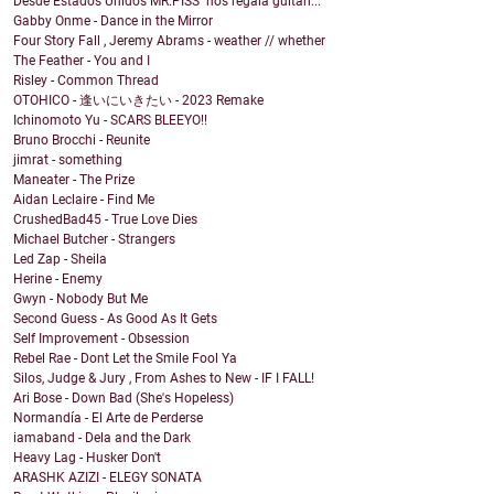
Desde Estados Unidos MR.PISS nos regala guitarr...
Gabby Onme - Dance in the Mirror
Four Story Fall , Jeremy Abrams - weather // whether
The Feather - You and I
Risley - Common Thread
OTOHICO - 逢いにいきたい - 2023 Remake
Ichinomoto Yu - SCARS BLEEYO!!
Bruno Brocchi - Reunite
jimrat - something
Maneater - The Prize
Aidan Leclaire - Find Me
CrushedBad45 - True Love Dies
Michael Butcher - Strangers
Led Zap - Sheila
Herine - Enemy
Gwyn - Nobody But Me
Second Guess - As Good As It Gets
Self Improvement - Obsession
Rebel Rae - Dont Let the Smile Fool Ya
Silos, Judge & Jury , From Ashes to New - IF I FALL!
Ari Bose - Down Bad (She's Hopeless)
Normandía - El Arte de Perderse
iamaband - Dela and the Dark
Heavy Lag - Husker Don't
ARASHK AZIZI - ELEGY SONATA