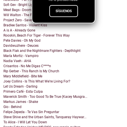
Sofi Gev - Bright Light Shining
Meat Bags - Doom
SÍGUENOS
Will Walton - The Fine Line
Project Zero - Save the Date
Bradlee Santos - Violent Kiss
A is A - Already Gone
Rooskin, Beach For Tiger - Forever This Way
Pete Davies - Oh My God
Davidwuzhere - Deuces
Black Flak and the Nightmare Fighters - Depthlight
María Mortiz - Vampiro
Nadia Vaeh - AHA
Crisantos - No Me Digas C****n
Rip Gerber - This Ranch Is My Church
Mary Middlefield - Bite Me
Joey Collins - Is This What We're Living For?
Let Us Dream - Darling
Primero Café - Esta Culpa
Maverick Smith - Too Good To Be True (Kacey Musgra...
Markus James - Shake
Gio - Behind
Felipe Zepeda - Te Vas Sin Preguntar
Steve Shive and the Urban Saints, Tanqueray Haywar...
To Alice - I Will Let You Down