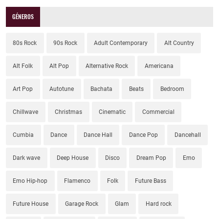
GÉNEROS
80s Rock
90s Rock
Adult Contemporary
Alt Country
Alt Folk
Alt Pop
Alternative Rock
Americana
Art Pop
Autotune
Bachata
Beats
Bedroom
Chillwave
Christmas
Cinematic
Commercial
Cumbia
Dance
Dance Hall
Dance Pop
Dancehall
Dark wave
Deep House
Disco
Dream Pop
Emo
Emo Hip-hop
Flamenco
Folk
Future Bass
Future House
Garage Rock
Glam
Hard rock