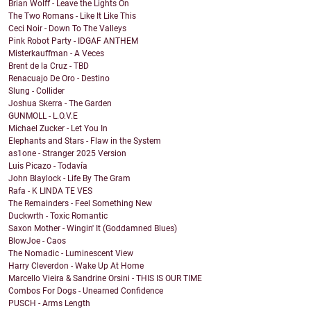
Brian Wolff - Leave the Lights On
The Two Romans - Like It Like This
Ceci Noir - Down To The Valleys
Pink Robot Party - IDGAF ANTHEM
Misterkauffman - A Veces
Brent de la Cruz - TBD
Renacuajo De Oro - Destino
Slung - Collider
Joshua Skerra - The Garden
GUNMOLL - L.O.V.E
Michael Zucker - Let You In
Elephants and Stars - Flaw in the System
as1one - Stranger 2025 Version
Luis Picazo - Todavía
John Blaylock - Life By The Gram
Rafa - K LINDA TE VES
The Remainders - Feel Something New
Duckwrth - Toxic Romantic
Saxon Mother - Wingin' It (Goddamned Blues)
BlowJoe - Caos
The Nomadic - Luminescent View
Harry Cleverdon - Wake Up At Home
Marcello Vieira & Sandrine Orsini - THIS IS OUR TIME
Combos For Dogs - Unearned Confidence
PUSCH - Arms Length