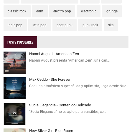
classic rock
edm
electro pop
electronic
grunge
indie pop
latin pop
post-punk
punk rock
ska
POSTS POPULARES
Naomi August - American Zen
Naomi August presenta "American Zen" , una can…
Max Ceddo - She Forever
Con una atmósfera súper cálida y optimista, llega desde Nue…
Sucia Elegancia - Contenido Delicado
"Sucia Elegancia" no es apto para sensibles, co…
New Silver Girl: Blue Room