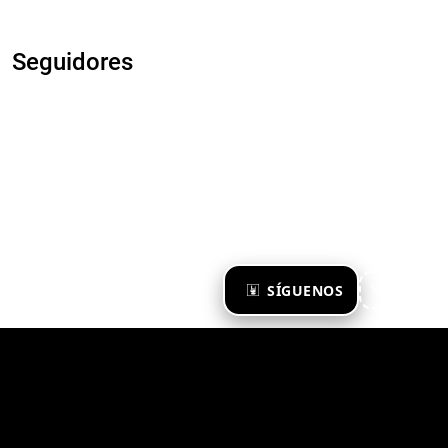
Seguidores
×
SÍGUENOS
Ya te sigo