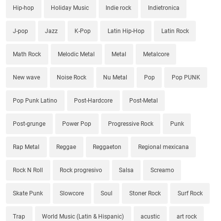
Hip-hop
Holiday Music
Indie rock
Indietronica
J-pop
Jazz
K-Pop
Latin Hip-Hop
Latin Rock
Math Rock
Melodic Metal
Metal
Metalcore
New wave
Noise Rock
Nu Metal
Pop
Pop PUNK
Pop Punk Latino
Post-Hardcore
Post-Metal
Post-grunge
Power Pop
Progressive Rock
Punk
Rap Metal
Reggae
Reggaeton
Regional mexicana
Rock N Roll
Rock progresivo
Salsa
Screamo
Skate Punk
Slowcore
Soul
Stoner Rock
Surf Rock
Trap
World Music (Latin & Hispanic)
acustic
art rock