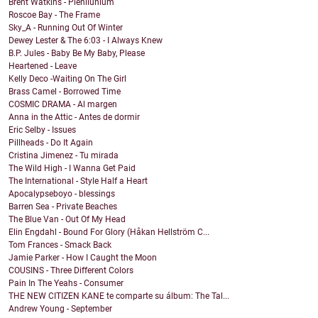
Brent Watkins - Plenilunium
Roscoe Bay - The Frame
Sky_A - Running Out Of Winter
Dewey Lester & The 6:03 - I Always Knew
B.P. Jules - Baby Be My Baby, Please
Heartened - Leave
Kelly Deco -Waiting On The Girl
Brass Camel - Borrowed Time
COSMIC DRAMA - Al margen
Anna in the Attic - Antes de dormir
Eric Selby - Issues
Pillheads - Do It Again
Cristina Jimenez - Tu mirada
The Wild High - I Wanna Get Paid
The International - Style Half a Heart
Apocalypseboyo - blessings
Barren Sea - Private Beaches
The Blue Van - Out Of My Head
Elin Engdahl - Bound For Glory (Håkan Hellström C...
Tom Frances - Smack Back
Jamie Parker - How I Caught the Moon
COUSINS - Three Different Colors
Pain In The Yeahs - Consumer
THE NEW CITIZEN KANE te comparte su álbum: The Tal...
Andrew Young - September