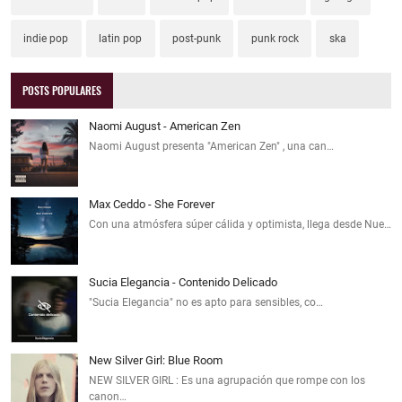
indie pop
latin pop
post-punk
punk rock
ska
POSTS POPULARES
Naomi August - American Zen
Naomi August presenta "American Zen" , una can…
Max Ceddo - She Forever
Con una atmósfera súper cálida y optimista, llega desde Nue…
Sucia Elegancia - Contenido Delicado
"Sucia Elegancia" no es apto para sensibles, co…
New Silver Girl: Blue Room
NEW SILVER GIRL : Es una agrupación que rompe con los
canon…