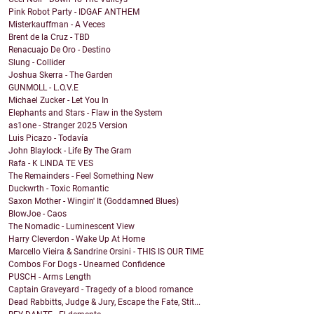
Pink Robot Party - IDGAF ANTHEM
Misterkauffman - A Veces
Brent de la Cruz - TBD
Renacuajo De Oro - Destino
Slung - Collider
Joshua Skerra - The Garden
GUNMOLL - L.O.V.E
Michael Zucker - Let You In
Elephants and Stars - Flaw in the System
as1one - Stranger 2025 Version
Luis Picazo - Todavía
John Blaylock - Life By The Gram
Rafa - K LINDA TE VES
The Remainders - Feel Something New
Duckwrth - Toxic Romantic
Saxon Mother - Wingin' It (Goddamned Blues)
BlowJoe - Caos
The Nomadic - Luminescent View
Harry Cleverdon - Wake Up At Home
Marcello Vieira & Sandrine Orsini - THIS IS OUR TIME
Combos For Dogs - Unearned Confidence
PUSCH - Arms Length
Captain Graveyard - Tragedy of a blood romance
Dead Rabbitts, Judge & Jury, Escape the Fate, Stit...