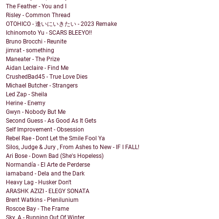
The Feather - You and I
Risley - Common Thread
OTOHICO - 逢いにいきたい - 2023 Remake
Ichinomoto Yu - SCARS BLEEYO!!
Bruno Brocchi - Reunite
jimrat - something
Maneater - The Prize
Aidan Leclaire - Find Me
CrushedBad45 - True Love Dies
Michael Butcher - Strangers
Led Zap - Sheila
Herine - Enemy
Gwyn - Nobody But Me
Second Guess - As Good As It Gets
Self Improvement - Obsession
Rebel Rae - Dont Let the Smile Fool Ya
Silos, Judge & Jury , From Ashes to New - IF I FALL!
Ari Bose - Down Bad (She's Hopeless)
Normandía - El Arte de Perderse
iamaband - Dela and the Dark
Heavy Lag - Husker Don't
ARASHK AZIZI - ELEGY SONATA
Brent Watkins - Plenilunium
Roscoe Bay - The Frame
Sky_A - Running Out Of Winter