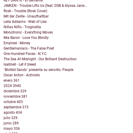
REY DANTE - El demente
JIMKEN - Trouble Lifts Us (feat. DSB & Alyssa Jane...
Rosk - Trouble (Rosk Cover)
Mit der Zwille - Unaufhaltbar
Leila Addams - Web of Lies
Niñas Niño - Troglodita
Monotronic - Everything Moves
Mia Baron - Love You Blindly
Empired - Money
Gentlemaniacs - The False Poet
One Hundred Paces - N.Y.C.
The Sea At Midnight - Our Brilliant Destruction
Isabhell - Let it bleed
´Blofeld Sands´ presenta su sencillo: People
Oscar Anton - Activists
enero
361
2024
3940
diciembre
329
noviembre
381
octubre
403
septiembre
373
agosto
434
julio
329
junio
289
mayo
336