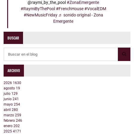
@raymi_by_the_pool
#ZonaEmergente
#RaymiByThePool
#FrenchHouse
#VocalEDM
#NewMusicFriday
♬ sonido original - Zona
Emergente
BUSCAR
ARCHIVO
2026
1630
agosto
19
julio
129
junio
241
mayo
254
abril
280
marzo
259
febrero
246
enero
202
2025
4171