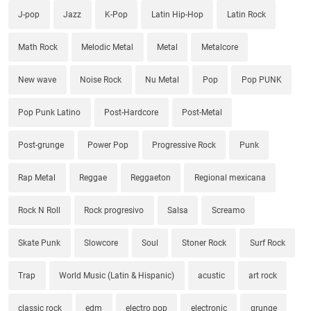
J-pop
Jazz
K-Pop
Latin Hip-Hop
Latin Rock
Math Rock
Melodic Metal
Metal
Metalcore
New wave
Noise Rock
Nu Metal
Pop
Pop PUNK
Pop Punk Latino
Post-Hardcore
Post-Metal
Post-grunge
Power Pop
Progressive Rock
Punk
Rap Metal
Reggae
Reggaeton
Regional mexicana
Rock N Roll
Rock progresivo
Salsa
Screamo
Skate Punk
Slowcore
Soul
Stoner Rock
Surf Rock
Trap
World Music (Latin & Hispanic)
acustic
art rock
classic rock
edm
electro pop
electronic
grunge