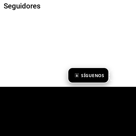
Seguidores
×
SÍGUENOS
Ya te sigo