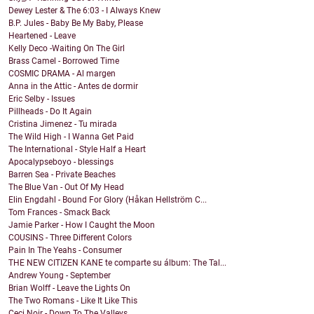
Dewey Lester & The 6:03 - I Always Knew
B.P. Jules - Baby Be My Baby, Please
Heartened - Leave
Kelly Deco -Waiting On The Girl
Brass Camel - Borrowed Time
COSMIC DRAMA - Al margen
Anna in the Attic - Antes de dormir
Eric Selby - Issues
Pillheads - Do It Again
Cristina Jimenez - Tu mirada
The Wild High - I Wanna Get Paid
The International - Style Half a Heart
Apocalypseboyo - blessings
Barren Sea - Private Beaches
The Blue Van - Out Of My Head
Elin Engdahl - Bound For Glory (Håkan Hellström C...
Tom Frances - Smack Back
Jamie Parker - How I Caught the Moon
COUSINS - Three Different Colors
Pain In The Yeahs - Consumer
THE NEW CITIZEN KANE te comparte su álbum: The Tal...
Andrew Young - September
Brian Wolff - Leave the Lights On
The Two Romans - Like It Like This
Ceci Noir - Down To The Valleys