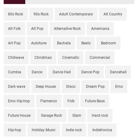
80s Rock
90s Rock
Adult Contemporary
Alt Country
Alt Folk
Alt Pop
Alternative Rock
Americana
Art Pop
Autotune
Bachata
Beats
Bedroom
Chillwave
Christmas
Cinematic
Commercial
Cumbia
Dance
Dance Hall
Dance Pop
Dancehall
Dark wave
Deep House
Disco
Dream Pop
Emo
Emo Hip-hop
Flamenco
Folk
Future Bass
Future House
Garage Rock
Glam
Hard rock
Hip-hop
Holiday Music
Indie rock
Indietronica