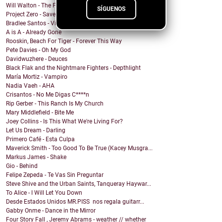
Will Walton - The Fine Line
SÍGUENOS
Project Zero - Save the Date
Bradlee Santos - Violent Kiss
A is A - Already Gone
Rooskin, Beach For Tiger - Forever This Way
Pete Davies - Oh My God
Davidwuzhere - Deuces
Black Flak and the Nightmare Fighters - Depthlight
María Mortiz - Vampiro
Nadia Vaeh - AHA
Crisantos - No Me Digas C****n
Rip Gerber - This Ranch Is My Church
Mary Middlefield - Bite Me
Joey Collins - Is This What We're Living For?
Let Us Dream - Darling
Primero Café - Esta Culpa
Maverick Smith - Too Good To Be True (Kacey Musgra...
Markus James - Shake
Gio - Behind
Felipe Zepeda - Te Vas Sin Preguntar
Steve Shive and the Urban Saints, Tanqueray Haywar...
To Alice - I Will Let You Down
Desde Estados Unidos MR.PISS nos regala guitarr...
Gabby Onme - Dance in the Mirror
Four Story Fall , Jeremy Abrams - weather // whether