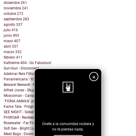
diciembre
261
noviembre
241
octubre
272
septiembre
283
agosto
337
julio
416
junio
493
mayo
407
abril
357
marzo
332
febrero
411
Katherine 404 - Go Fabulous!
Sun•Gun - Disconnect
Adelmar Reis Filho - Sábado
×
Panamericans - You better Mov
Beware! Beware! - My Honey
Alfred Jones - Stupid Town
Moscoman - Caviar
´FIONA AMAKA´ presenta su tema: No Daylight
¡Sigue nuestro
Kama Tala - Progràmma
SEE NIGHT - Sober & High
blog!
PHWOAR - Reckless
Rosewater - Far From Home
Únete a la comunidad rockera y
Sofi Gev - Bright Light Shining
no te pierdas nada.
Meat Bags - Doom