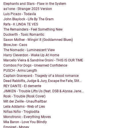
Elephants and Stars - Flaw in the System
as1one - Stranger 2025 Version
Luis Picazo - Todavía
John Blaylock - Life By The Gram
Rafa - K LINDA TE VES
The Remainders - Feel Something New
Duckwrth - Toxic Romantic
Saxon Mother - Wingin' It (Goddamned Blues)
BlowJoe - Caos
The Nomadic - Luminescent View
Harry Cleverdon - Wake Up At Home
Marcello Vieira & Sandrine Orsini - THIS IS OUR TIME
Combos For Dogs - Unearned Confidence
PUSCH - Arms Length
Captain Graveyard - Tragedy of a blood romance
Dead Rabbitts, Judge & Jury, Escape the Fate, Stit...
REY DANTE - El demente
JIMKEN - Trouble Lifts Us (feat. DSB & Alyssa Jane...
Rosk - Trouble (Rosk Cover)
Mit der Zwille - Unaufhaltbar
Leila Addams - Web of Lies
Niñas Niño - Troglodita
Monotronic - Everything Moves
Mia Baron - Love You Blindly
Empired - Money