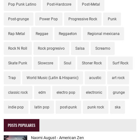
Pop Punk Latino
Post-Hardcore
Post-Metal
Post-grunge
Power Pop
Progressive Rock
Punk
Rap Metal
Reggae
Reggaeton
Regional mexicana
Rock N Roll
Rock progresivo
Salsa
Screamo
Skate Punk
Slowcore
Soul
Stoner Rock
Surf Rock
Trap
World Music (Latin & Hispanic)
acustic
art rock
classic rock
edm
electro pop
electronic
grunge
indie pop
latin pop
post-punk
punk rock
ska
POSTS POPULARES
Naomi August - American Zen