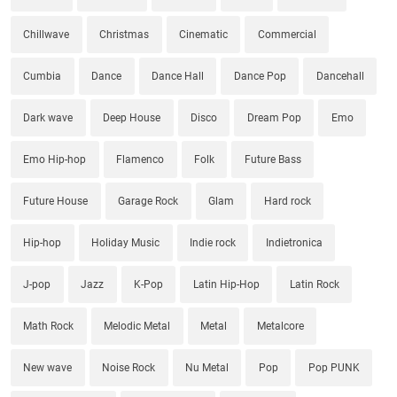
Chillwave
Christmas
Cinematic
Commercial
Cumbia
Dance
Dance Hall
Dance Pop
Dancehall
Dark wave
Deep House
Disco
Dream Pop
Emo
Emo Hip-hop
Flamenco
Folk
Future Bass
Future House
Garage Rock
Glam
Hard rock
Hip-hop
Holiday Music
Indie rock
Indietronica
J-pop
Jazz
K-Pop
Latin Hip-Hop
Latin Rock
Math Rock
Melodic Metal
Metal
Metalcore
New wave
Noise Rock
Nu Metal
Pop
Pop PUNK