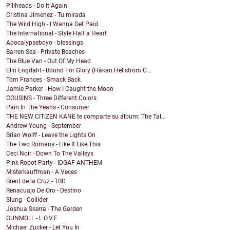
Pillheads - Do It Again
Cristina Jimenez - Tu mirada
The Wild High - I Wanna Get Paid
The International - Style Half a Heart
Apocalypseboyo - blessings
Barren Sea - Private Beaches
The Blue Van - Out Of My Head
Elin Engdahl - Bound For Glory (Håkan Hellström C...
Tom Frances - Smack Back
Jamie Parker - How I Caught the Moon
COUSINS - Three Different Colors
Pain In The Yeahs - Consumer
THE NEW CITIZEN KANE te comparte su álbum: The Tal...
Andrew Young - September
Brian Wolff - Leave the Lights On
The Two Romans - Like It Like This
Ceci Noir - Down To The Valleys
Pink Robot Party - IDGAF ANTHEM
Misterkauffman - A Veces
Brent de la Cruz - TBD
Renacuajo De Oro - Destino
Slung - Collider
Joshua Skerra - The Garden
GUNMOLL - L.O.V.E
Michael Zucker - Let You In