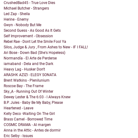
CrushedBad45 - True Love Dies
Michael Butcher - Strangers
Led Zap - Sheila
Herine - Enemy
Gwyn - Nobody But Me
Second Guess - As Good As It Gets
Self Improvement - Obsession
Rebel Rae - Dont Let the Smile Fool Ya
Silos, Judge & Jury , From Ashes to New - IF I FALL!
Ari Bose - Down Bad (She's Hopeless)
Normandía - El Arte de Perderse
iamaband - Dela and the Dark
Heavy Lag - Husker Don't
ARASHK AZIZI - ELEGY SONATA
Brent Watkins - Plenilunium
Roscoe Bay - The Frame
Sky_A - Running Out Of Winter
Dewey Lester & The 6:03 - I Always Knew
B.P. Jules - Baby Be My Baby, Please
Heartened - Leave
Kelly Deco -Waiting On The Girl
Brass Camel - Borrowed Time
COSMIC DRAMA - Al margen
Anna in the Attic - Antes de dormir
Eric Selby - Issues