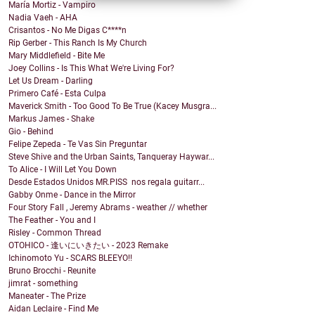
María Mortiz - Vampiro
Nadia Vaeh - AHA
Crisantos - No Me Digas C****n
Rip Gerber - This Ranch Is My Church
Mary Middlefield - Bite Me
Joey Collins - Is This What We're Living For?
Let Us Dream - Darling
Primero Café - Esta Culpa
Maverick Smith - Too Good To Be True (Kacey Musgra...
Markus James - Shake
Gio - Behind
Felipe Zepeda - Te Vas Sin Preguntar
Steve Shive and the Urban Saints, Tanqueray Haywar...
To Alice - I Will Let You Down
Desde Estados Unidos MR.PISS nos regala guitarr...
Gabby Onme - Dance in the Mirror
Four Story Fall , Jeremy Abrams - weather // whether
The Feather - You and I
Risley - Common Thread
OTOHICO - 逢いにいきたい - 2023 Remake
Ichinomoto Yu - SCARS BLEEYO!!
Bruno Brocchi - Reunite
jimrat - something
Maneater - The Prize
Aidan Leclaire - Find Me