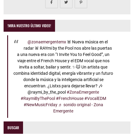
!MIRA NUESTRO ÚLTIMO VIDEO!
@zonaemergentemx
🚨 Nueva música en el
radar 🚨 RAYmi by the Pool nos abre las puertas
a una nueva era con “I Invite You to Feel Good”, un
viaje entre el French House y el EDM vocal que nos
invita a soltar, bailar y sentir. ✨🐱 Un artista que
combina identidad digital, energía vibrante y un futuro
donde la música y la inteligencia artificial se
encuentran. ¿Listxs para dejarse llevar? 🎶
@raymi_by_the_pool
#ZonaEmergente
#RaymiByThePool
#FrenchHouse
#VocalEDM
#NewMusicFriday
♬ sonido original - Zona
Emergente
BUSCAR