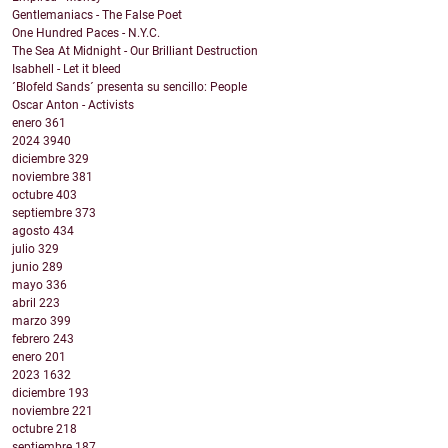
Gentlemaniacs - The False Poet
One Hundred Paces - N.Y.C.
The Sea At Midnight - Our Brilliant Destruction
Isabhell - Let it bleed
´Blofeld Sands´ presenta su sencillo: People
Oscar Anton - Activists
enero
361
2024
3940
diciembre
329
noviembre
381
octubre
403
septiembre
373
agosto
434
julio
329
junio
289
mayo
336
abril
223
marzo
399
febrero
243
enero
201
2023
1632
diciembre
193
noviembre
221
octubre
218
septiembre
187