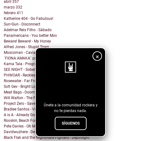
abril
357
marzo
332
febrero
411
Katherine 404 - Go Fabulous!
Sun•Gun - Disconnect
Adelmar Reis Filho - Sábado
Panamericans - You better Mov
Beware! Beware! - My Honey
Alfred Jones - Stupid Town
Moscoman - Caviar
×
´FIONA AMAKA´ presenta su tema: No Daylight
Kama Tala - Progràmma
SEE NIGHT - Sober & High
PHWOAR - Reckless
Rosewater - Far From Home
¡Sigue nuestro
Sofi Gev - Bright Light Shining
Meat Bags - Doom
blog!
Will Walton - The Fine Line
Project Zero - Save the Date
Únete a la comunidad rockera y
Bradlee Santos - Violent Kiss
no te pierdas nada.
A is A - Already Gone
Rooskin, Beach For Tiger - Forever This Way
SÍGUENOS
Pete Davies - Oh My God
Davidwuzhere - Deuces
Black Flak and the Nightmare Fighters - Depthlight