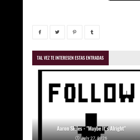
TAL VEZ TE INTERESEN ESTAS ENTRADAS
Aaron Skiles - "Maybe It's Alright"
July 27, 2026