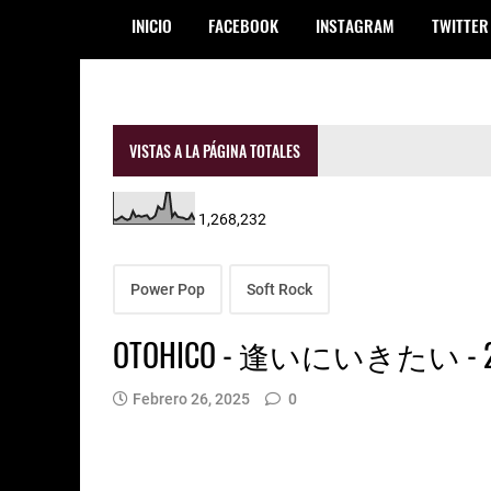
INICIO
FACEBOOK
INSTAGRAM
TWITTER
VISTAS A LA PÁGINA TOTALES
1,268,232
Power Pop
Soft Rock
OTOHICO - 逢いにいきたい - 20
Febrero 26, 2025
0