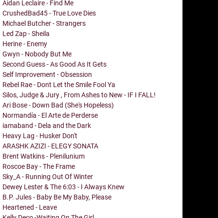
Aidan Leclaire - Find Me
CrushedBad45 - True Love Dies
Michael Butcher - Strangers
Led Zap - Sheila
Herine - Enemy
Gwyn - Nobody But Me
Second Guess - As Good As It Gets
Self Improvement - Obsession
Rebel Rae - Dont Let the Smile Fool Ya
Silos, Judge & Jury , From Ashes to New - IF I FALL!
Ari Bose - Down Bad (She's Hopeless)
Normandía - El Arte de Perderse
iamaband - Dela and the Dark
Heavy Lag - Husker Don't
ARASHK AZIZI - ELEGY SONATA
Brent Watkins - Plenilunium
Roscoe Bay - The Frame
Sky_A - Running Out Of Winter
Dewey Lester & The 6:03 - I Always Knew
B.P. Jules - Baby Be My Baby, Please
Heartened - Leave
Kelly Deco -Waiting On The Girl