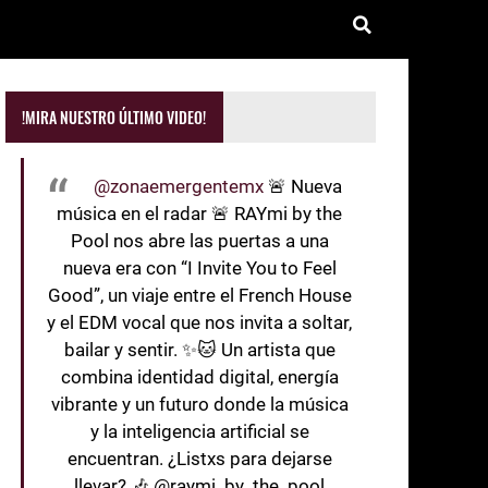
!MIRA NUESTRO ÚLTIMO VIDEO!
@zonaemergentemx
🚨 Nueva
música en el radar 🚨 RAYmi by the
Pool nos abre las puertas a una
nueva era con “I Invite You to Feel
Good”, un viaje entre el French House
y el EDM vocal que nos invita a soltar,
bailar y sentir. ✨🐱 Un artista que
combina identidad digital, energía
vibrante y un futuro donde la música
y la inteligencia artificial se
encuentran. ¿Listxs para dejarse
llevar? 🎶 @raymi_by_the_pool