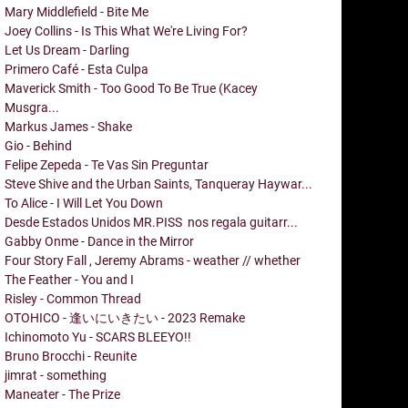
Mary Middlefield - Bite Me
Joey Collins - Is This What We're Living For?
Let Us Dream - Darling
Primero Café - Esta Culpa
Maverick Smith - Too Good To Be True (Kacey
Musgra...
Markus James - Shake
Gio - Behind
Felipe Zepeda - Te Vas Sin Preguntar
Steve Shive and the Urban Saints, Tanqueray Haywar...
To Alice - I Will Let You Down
Desde Estados Unidos MR.PISS nos regala guitarr...
Gabby Onme - Dance in the Mirror
Four Story Fall , Jeremy Abrams - weather // whether
The Feather - You and I
Risley - Common Thread
OTOHICO - 逢いにいきたい - 2023 Remake
Ichinomoto Yu - SCARS BLEEYO!!
Bruno Brocchi - Reunite
jimrat - something
Maneater - The Prize