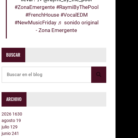
#ZonaEmergente
#RaymiByThePool
#FrenchHouse
#VocalEDM
#NewMusicFriday
♬ sonido original
- Zona Emergente
BUSCAR
ARCHIVO
2026
1630
agosto
19
julio
129
junio
241