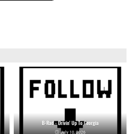
B-Rad - Drivin' Up To Georgia
July 10, 2026