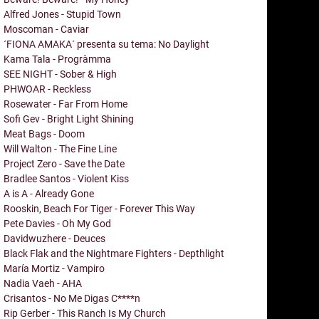
Alfred Jones - Stupid Town
Moscoman - Caviar
´FIONA AMAKA´ presenta su tema: No Daylight
Kama Tala - Progràmma
SEE NIGHT - Sober & High
PHWOAR - Reckless
Rosewater - Far From Home
Sofi Gev - Bright Light Shining
Meat Bags - Doom
Will Walton - The Fine Line
Project Zero - Save the Date
Bradlee Santos - Violent Kiss
A is A - Already Gone
Rooskin, Beach For Tiger - Forever This Way
Pete Davies - Oh My God
Davidwuzhere - Deuces
Black Flak and the Nightmare Fighters - Depthlight
María Mortiz - Vampiro
Nadia Vaeh - AHA
Crisantos - No Me Digas C****n
Rip Gerber - This Ranch Is My Church