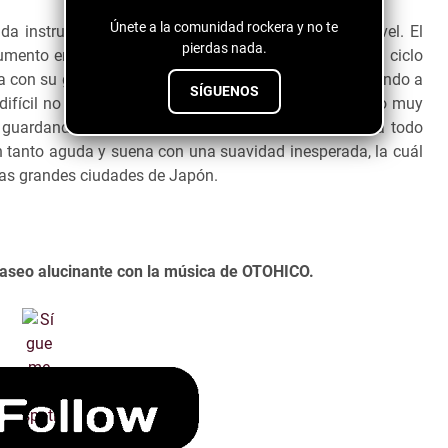
Únete a la comunidad rockera y no te
ada instrumento hace que esta canción este a otro nivel. El
pierdas nada.
rumento empata y encaja a la perfección generando un ciclo
a con su gran sonido y sus melodías que se van moviendo a
SÍGUENOS
 difícil no notar y hablar del piano que tienen un sonido muy
 guardando en tu mente para entonar cada melodía a todo
n tanto aguda y suena con una suavidad inesperada, la cuál
las grandes ciudades de Japón.
aseo alucinante con la música de OTOHICO.