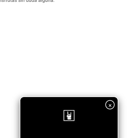
disfrutas sin duda alguna.
×
¡Sigue nuestro blog!