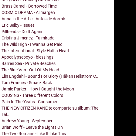
Brass Camel - Borrowed Time
COSMIC DRAMA - Al margen
Anna in the Attic - Antes de dormir
Eric Selby - Issues
Pillheads - Do It Again
Cristina Jimenez - Tu mirada
The Wild High - I Wanna Get Paid
The International - Style Half a Heart
Apocalypseboyo - blessings
Barren Sea - Private Beaches
The Blue Van - Out Of My Head
Elin Engdahl - Bound For Glory (Håkan Hellström C...
Tom Frances - Smack Back
Jamie Parker - How I Caught the Moon
COUSINS - Three Different Colors
Pain In The Yeahs - Consumer
THE NEW CITIZEN KANE te comparte su álbum: The
Tal...
Andrew Young - September
Brian Wolff - Leave the Lights On
The Two Romans - Like It Like This