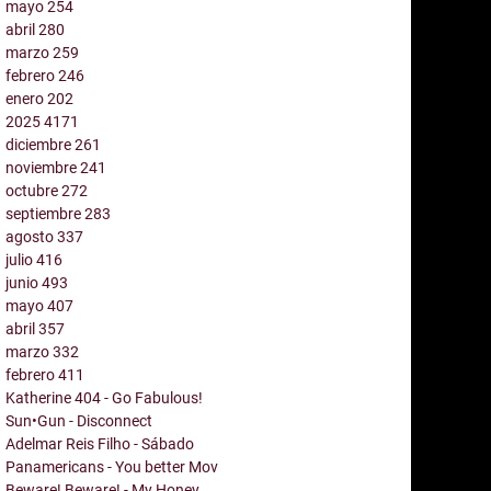
mayo
254
abril
280
marzo
259
febrero
246
enero
202
2025
4171
diciembre
261
noviembre
241
octubre
272
septiembre
283
agosto
337
julio
416
junio
493
mayo
407
abril
357
marzo
332
febrero
411
Katherine 404 - Go Fabulous!
Sun•Gun - Disconnect
Adelmar Reis Filho - Sábado
Panamericans - You better Mov
Beware! Beware! - My Honey