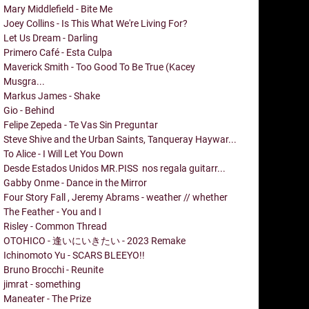
Mary Middlefield - Bite Me
Joey Collins - Is This What We're Living For?
Let Us Dream - Darling
Primero Café - Esta Culpa
Maverick Smith - Too Good To Be True (Kacey
Musgra...
Markus James - Shake
Gio - Behind
Felipe Zepeda - Te Vas Sin Preguntar
Steve Shive and the Urban Saints, Tanqueray Haywar...
To Alice - I Will Let You Down
Desde Estados Unidos MR.PISS nos regala guitarr...
Gabby Onme - Dance in the Mirror
Four Story Fall , Jeremy Abrams - weather // whether
The Feather - You and I
Risley - Common Thread
OTOHICO - 逢いにいきたい - 2023 Remake
Ichinomoto Yu - SCARS BLEEYO!!
Bruno Brocchi - Reunite
jimrat - something
Maneater - The Prize