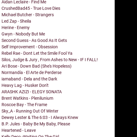
Aidan Leclaire - Find Me
CrushedBad45 - True Love Dies
Michael Butcher - Strangers
Led Zap - Sheila
Herine - Enemy
Gwyn - Nobody But Me
Second Guess - As Good As It Gets
Self Improvement - Obsession
Rebel Rae - Dont Let the Smile Fool Ya
Silos, Judge & Jury , From Ashes to New - IF I FALL!
Ari Bose - Down Bad (She's Hopeless)
Normandía - El Arte de Perderse
iamaband - Dela and the Dark
Heavy Lag - Husker Don't
ARASHK AZIZI - ELEGY SONATA
Brent Watkins - Plenilunium
Roscoe Bay - The Frame
Sky_A - Running Out Of Winter
Dewey Lester & The 6:03 - I Always Knew
B.P. Jules - Baby Be My Baby, Please
Heartened - Leave
Kelly Deco -Waiting On The Girl