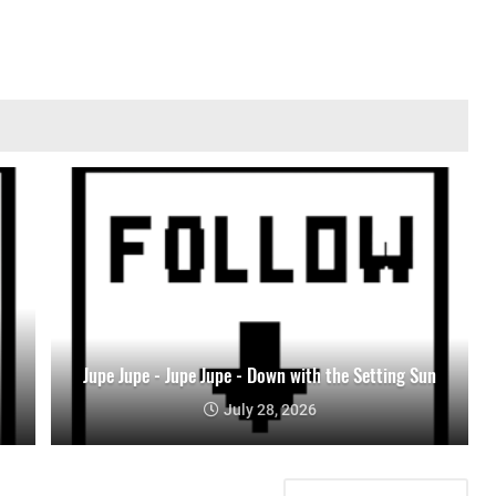
Jupe Jupe - Jupe Jupe - Down with the Setting Sun
July 28, 2026