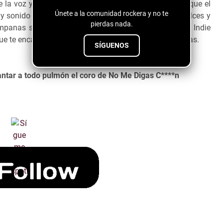
e la voz y suena con un efecto muy bonito que hace que el
Únete a la comunidad rockera y no te
s y sonido que los sintetizadores nos presentan son dulces y
pierdas nada.
mpanas sonando con mucha suavidad. Si te gusta el Indie
e te encantará y se volverá una de tus bandas favoritas.
SÍGUENOS
antar a todo pulmón el coro de No Me Digas C****n