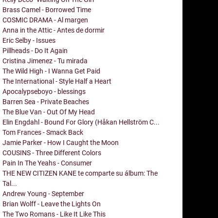
Brass Camel - Borrowed Time
COSMIC DRAMA - Al margen
Anna in the Attic - Antes de dormir
Eric Selby - Issues
Pillheads - Do It Again
Cristina Jimenez - Tu mirada
The Wild High - I Wanna Get Paid
The International - Style Half a Heart
Apocalypseboyo - blessings
Barren Sea - Private Beaches
The Blue Van - Out Of My Head
Elin Engdahl - Bound For Glory (Håkan Hellström C...
Tom Frances - Smack Back
Jamie Parker - How I Caught the Moon
COUSINS - Three Different Colors
Pain In The Yeahs - Consumer
THE NEW CITIZEN KANE te comparte su álbum: The
Tal...
Andrew Young - September
Brian Wolff - Leave the Lights On
The Two Romans - Like It Like This