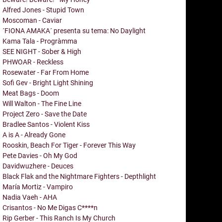
Alfred Jones - Stupid Town
Moscoman - Caviar
´FIONA AMAKA´ presenta su tema: No Daylight
Kama Tala - Progràmma
SEE NIGHT - Sober & High
PHWOAR - Reckless
Rosewater - Far From Home
Sofi Gev - Bright Light Shining
Meat Bags - Doom
Will Walton - The Fine Line
Project Zero - Save the Date
Bradlee Santos - Violent Kiss
A is A - Already Gone
Rooskin, Beach For Tiger - Forever This Way
Pete Davies - Oh My God
Davidwuzhere - Deuces
Black Flak and the Nightmare Fighters - Depthlight
María Mortiz - Vampiro
Nadia Vaeh - AHA
Crisantos - No Me Digas C****n
Rip Gerber - This Ranch Is My Church