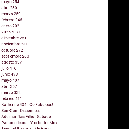
mayo
254
abril
280
marzo
259
febrero
246
enero
202
2025
4171
diciembre
261
noviembre
241
octubre
272
septiembre
283
agosto
337
julio
416
junio
493
mayo
407
abril
357
marzo
332
febrero
411
Katherine 404 - Go Fabulous!
Sun•Gun - Disconnect
Adelmar Reis Filho - Sábado
Panamericans - You better Mov
Beware! Beware! - My Honey