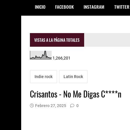
INICIO
FACEBOOK
INSTAGRAM
TWITTER
VISTAS A LA PÁGINA TOTALES
1,266,201
Indie rock
Latin Rock
Crisantos - No Me Digas C****n
Febrero 27, 2025
0