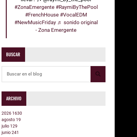
#ZonaEmergente
#RaymiByThePool
#FrenchHouse
#VocalEDM
#NewMusicFriday
♬ sonido original
- Zona Emergente
BUSCAR
ARCHIVO
2026
1630
agosto
19
julio
129
junio
241