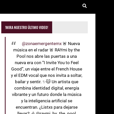
!MIRA NUESTRO ÚLTIMO VIDEO!
@zonaemergentemx
🚨 Nueva
música en el radar 🚨 RAYmi by the
Pool nos abre las puertas a una
nueva era con “I Invite You to Feel
Good”, un viaje entre el French House
y el EDM vocal que nos invita a soltar,
bailar y sentir. ✨🐱 Un artista que
combina identidad digital, energía
vibrante y un futuro donde la música
y la inteligencia artificial se
encuentran. ¿Listxs para dejarse
llevar? 🎶 @raymi_by_the_pool