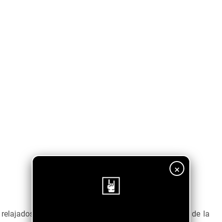
×
elajados y le permiten al bajo resaltar, cada arpegio de la
¡Sigue nuestro blog!