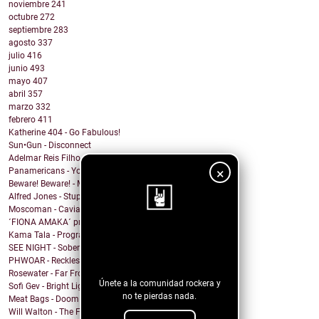
noviembre
241
octubre
272
septiembre
283
agosto
337
julio
416
junio
493
mayo
407
abril
357
marzo
332
febrero
411
Katherine 404 - Go Fabulous!
Sun•Gun - Disconnect
Adelmar Reis Filho - Sábado
×
Panamericans - You better Mov
Beware! Beware! - My Honey
Alfred Jones - Stupid Town
Moscoman - Caviar
´FIONA AMAKA´ presenta su tema: No Daylight
Kama Tala - Progràmma
¡Sigue nuestro
SEE NIGHT - Sober & High
blog!
PHWOAR - Reckless
Rosewater - Far From Home
Únete a la comunidad rockera y
Sofi Gev - Bright Light Shining
no te pierdas nada.
Meat Bags - Doom
Will Walton - The Fine Line