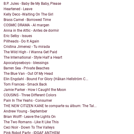
B.P. Jules - Baby Be My Baby, Please
Heartened - Leave
Kelly Deco -Waiting On The Girl
Brass Camel - Borrowed Time
COSMIC DRAMA - Al margen
Anna in the Attic - Antes de dormir
Eric Selby - Issues
Pillheads - Do It Again
Cristina Jimenez - Tu mirada
The Wild High - I Wanna Get Paid
The International - Style Half a Heart
Apocalypseboyo - blessings
Barren Sea - Private Beaches
The Blue Van - Out Of My Head
Elin Engdahl - Bound For Glory (Håkan Hellström C...
Tom Frances - Smack Back
Jamie Parker - How I Caught the Moon
COUSINS - Three Different Colors
Pain In The Yeahs - Consumer
THE NEW CITIZEN KANE te comparte su álbum: The Tal...
Andrew Young - September
Brian Wolff - Leave the Lights On
The Two Romans - Like It Like This
Ceci Noir - Down To The Valleys
Pink Robot Party - IDGAF ANTHEM