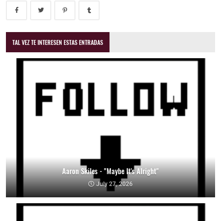
TAL VEZ TE INTERESEN ESTAS ENTRADAS
Aaron Skiles - "Maybe It's Alright"
July 27, 2026