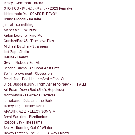
Risley - Common Thread
OTOHICO - 逢いにいきたい - 2023 Remake
Ichinomoto Yu - SCARS BLEEYO!!
Bruno Brocchi - Reunite
jimrat - something
Maneater - The Prize
Aidan Leclaire - Find Me
CrushedBad45 - True Love Dies
Michael Butcher - Strangers
Led Zap - Sheila
Herine - Enemy
Gwyn - Nobody But Me
Second Guess - As Good As It Gets
Self Improvement - Obsession
Rebel Rae - Dont Let the Smile Fool Ya
Silos, Judge & Jury , From Ashes to New - IF I FALL!
Ari Bose - Down Bad (She's Hopeless)
Normandía - El Arte de Perderse
iamaband - Dela and the Dark
Heavy Lag - Husker Don't
ARASHK AZIZI - ELEGY SONATA
Brent Watkins - Plenilunium
Roscoe Bay - The Frame
Sky_A - Running Out Of Winter
Dewey Lester & The 6:03 - I Always Knew