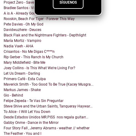
SÍGUENOS
Project Zero - Save the Date
Bradlee Santos - Violent Kiss
A is A - Already Gone
Rooskin, Beach For Tiger - Forever This Way
Pete Davies - Oh My God
Davidwuzhere - Deuces
Black Flak and the Nightmare Fighters - Depthlight
María Mortiz - Vampiro
Nadia Vaeh - AHA
Crisantos - No Me Digas C****n
Rip Gerber - This Ranch Is My Church
Mary Middlefield - Bite Me
Joey Collins - Is This What We're Living For?
Let Us Dream - Darling
Primero Café - Esta Culpa
Maverick Smith - Too Good To Be True (Kacey Musgra...
Markus James - Shake
Gio - Behind
Felipe Zepeda - Te Vas Sin Preguntar
Steve Shive and the Urban Saints, Tanqueray Haywar...
To Alice - I Will Let You Down
Desde Estados Unidos MR.PISS nos regala guitarr...
Gabby Onme - Dance in the Mirror
Four Story Fall , Jeremy Abrams - weather // whether
The Feather - You and I