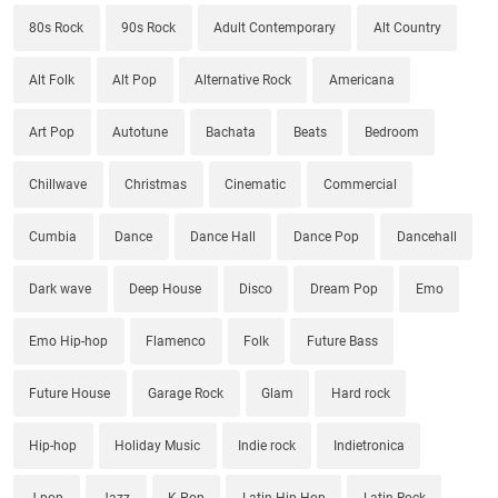
80s Rock
90s Rock
Adult Contemporary
Alt Country
Alt Folk
Alt Pop
Alternative Rock
Americana
Art Pop
Autotune
Bachata
Beats
Bedroom
Chillwave
Christmas
Cinematic
Commercial
Cumbia
Dance
Dance Hall
Dance Pop
Dancehall
Dark wave
Deep House
Disco
Dream Pop
Emo
Emo Hip-hop
Flamenco
Folk
Future Bass
Future House
Garage Rock
Glam
Hard rock
Hip-hop
Holiday Music
Indie rock
Indietronica
J-pop
Jazz
K-Pop
Latin Hip-Hop
Latin Rock