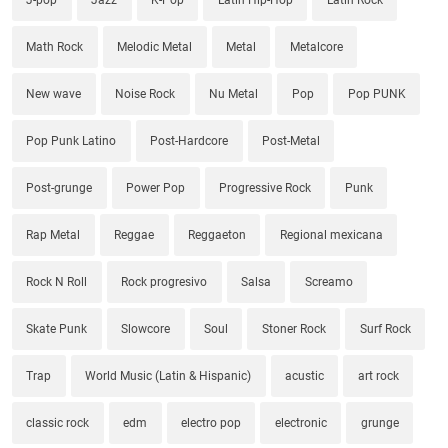
Math Rock
Melodic Metal
Metal
Metalcore
New wave
Noise Rock
Nu Metal
Pop
Pop PUNK
Pop Punk Latino
Post-Hardcore
Post-Metal
Post-grunge
Power Pop
Progressive Rock
Punk
Rap Metal
Reggae
Reggaeton
Regional mexicana
Rock N Roll
Rock progresivo
Salsa
Screamo
Skate Punk
Slowcore
Soul
Stoner Rock
Surf Rock
Trap
World Music (Latin & Hispanic)
acustic
art rock
classic rock
edm
electro pop
electronic
grunge