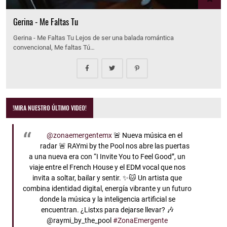
Gerina - Me Faltas Tu
Gerina - Me Faltas Tu Lejos de ser una balada romántica
convencional, Me faltas Tú…
!MIRA NUESTRO ÚLTIMO VIDEO!
@zonaemergentemx
🚨 Nueva música en el
radar 🚨 RAYmi by the Pool nos abre las puertas
a una nueva era con “I Invite You to Feel Good”, un
viaje entre el French House y el EDM vocal que nos
invita a soltar, bailar y sentir. ✨🐱 Un artista que
combina identidad digital, energía vibrante y un futuro
donde la música y la inteligencia artificial se
encuentran. ¿Listxs para dejarse llevar? 🎶
@raymi_by_the_pool
#ZonaEmergente