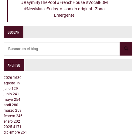
#RaymiByThePool
#FrenchHouse
#VocalEDM
#NewMusicFriday
♬ sonido original - Zona
Emergente
BUSCAR
ARCHIVO
2026
1630
agosto
19
julio
129
junio
241
mayo
254
abril
280
marzo
259
febrero
246
enero
202
2025
4171
diciembre
261