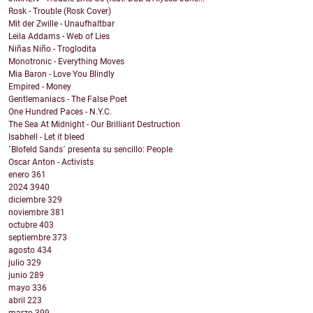
Rosk - Trouble (Rosk Cover)
Mit der Zwille - Unaufhaltbar
Leila Addams - Web of Lies
Niñas Niño - Troglodita
Monotronic - Everything Moves
Mia Baron - Love You Blindly
Empired - Money
Gentlemaniacs - The False Poet
One Hundred Paces - N.Y.C.
The Sea At Midnight - Our Brilliant Destruction
Isabhell - Let it bleed
´Blofeld Sands´ presenta su sencillo: People
Oscar Anton - Activists
enero
361
2024
3940
diciembre
329
noviembre
381
octubre
403
septiembre
373
agosto
434
julio
329
junio
289
mayo
336
abril
223