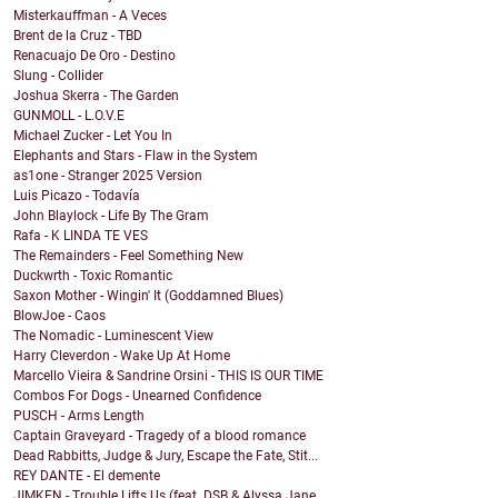
Misterkauffman - A Veces
Brent de la Cruz - TBD
Renacuajo De Oro - Destino
Slung - Collider
Joshua Skerra - The Garden
GUNMOLL - L.O.V.E
Michael Zucker - Let You In
Elephants and Stars - Flaw in the System
as1one - Stranger 2025 Version
Luis Picazo - Todavía
John Blaylock - Life By The Gram
Rafa - K LINDA TE VES
The Remainders - Feel Something New
Duckwrth - Toxic Romantic
Saxon Mother - Wingin' It (Goddamned Blues)
BlowJoe - Caos
The Nomadic - Luminescent View
Harry Cleverdon - Wake Up At Home
Marcello Vieira & Sandrine Orsini - THIS IS OUR TIME
Combos For Dogs - Unearned Confidence
PUSCH - Arms Length
Captain Graveyard - Tragedy of a blood romance
Dead Rabbitts, Judge & Jury, Escape the Fate, Stit...
REY DANTE - El demente
JIMKEN - Trouble Lifts Us (feat. DSB & Alyssa Jane...