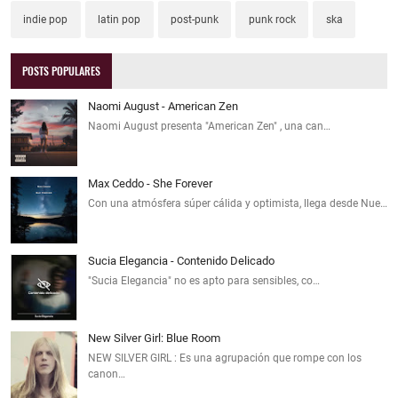
indie pop
latin pop
post-punk
punk rock
ska
POSTS POPULARES
Naomi August - American Zen
Naomi August presenta "American Zen" , una can…
Max Ceddo - She Forever
Con una atmósfera súper cálida y optimista, llega desde Nue…
Sucia Elegancia - Contenido Delicado
"Sucia Elegancia" no es apto para sensibles, co…
New Silver Girl: Blue Room
NEW SILVER GIRL : Es una agrupación que rompe con los
canon…