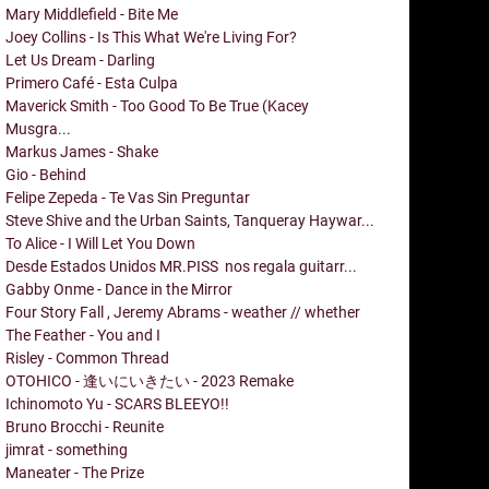
Mary Middlefield - Bite Me
Joey Collins - Is This What We're Living For?
Let Us Dream - Darling
Primero Café - Esta Culpa
Maverick Smith - Too Good To Be True (Kacey
Musgra...
Markus James - Shake
Gio - Behind
Felipe Zepeda - Te Vas Sin Preguntar
Steve Shive and the Urban Saints, Tanqueray Haywar...
To Alice - I Will Let You Down
Desde Estados Unidos MR.PISS nos regala guitarr...
Gabby Onme - Dance in the Mirror
Four Story Fall , Jeremy Abrams - weather // whether
The Feather - You and I
Risley - Common Thread
OTOHICO - 逢いにいきたい - 2023 Remake
Ichinomoto Yu - SCARS BLEEYO!!
Bruno Brocchi - Reunite
jimrat - something
Maneater - The Prize