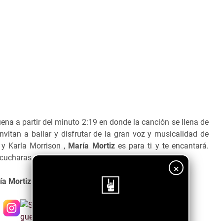
na a partir del minuto 2:19 en donde la canción se llena de
vitan a bailar y disfrutar de la gran voz y musicalidad de
 y Karla Morrison ,
María Mortiz
es para ti y te encantará.
cucharas en tu vida.
×
a Mortiz nos trae una mezcla de su folklore music
al.
¡Sigue nuestro blog!