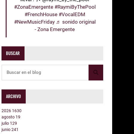
#ZonaEmergente
#RaymiByThePool
#FrenchHouse
#VocalEDM
#NewMusicFriday
♬ sonido original
- Zona Emergente
BUSCAR
ARCHIVO
2026
1630
agosto
19
julio
129
junio
241