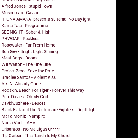
Alfred Jones - Stupid Town
Moscoman - Caviar
´FIONA AMAKA´ presenta su tema: No Daylight
Kama Tala - Progràmma
SEE NIGHT - Sober & High
PHWOAR - Reckless
Rosewater - Far From Home
Sofi Gev - Bright Light Shining
Meat Bags - Doom
Will Walton - The Fine Line
Project Zero - Save the Date
Bradlee Santos - Violent Kiss
A is A - Already Gone
Rooskin, Beach For Tiger - Forever This Way
Pete Davies - Oh My God
Davidwuzhere - Deuces
Black Flak and the Nightmare Fighters - Depthlight
María Mortiz - Vampiro
Nadia Vaeh - AHA
Crisantos - No Me Digas C****n
Rip Gerber - This Ranch Is My Church