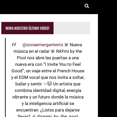
!MIRA NUESTRO ÚLTIMO VIDEO!
@zonaemergentemx
🚨 Nueva
música en el radar 🚨 RAYmi by the
Pool nos abre las puertas a una
nueva era con “I Invite You to Feel
Good”, un viaje entre el French House
y el EDM vocal que nos invita a soltar,
bailar y sentir. ✨🐱 Un artista que
combina identidad digital, energía
vibrante y un futuro donde la música
y la inteligencia artificial se
encuentran. ¿Listxs para dejarse
llevar? 🎶 @raymi_by_the_pool