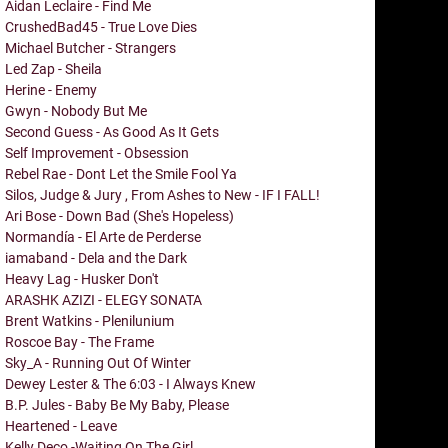
Aidan Leclaire - Find Me
CrushedBad45 - True Love Dies
Michael Butcher - Strangers
Led Zap - Sheila
Herine - Enemy
Gwyn - Nobody But Me
Second Guess - As Good As It Gets
Self Improvement - Obsession
Rebel Rae - Dont Let the Smile Fool Ya
Silos, Judge & Jury , From Ashes to New - IF I FALL!
Ari Bose - Down Bad (She's Hopeless)
Normandía - El Arte de Perderse
iamaband - Dela and the Dark
Heavy Lag - Husker Don't
ARASHK AZIZI - ELEGY SONATA
Brent Watkins - Plenilunium
Roscoe Bay - The Frame
Sky_A - Running Out Of Winter
Dewey Lester & The 6:03 - I Always Knew
B.P. Jules - Baby Be My Baby, Please
Heartened - Leave
Kelly Deco -Waiting On The Girl