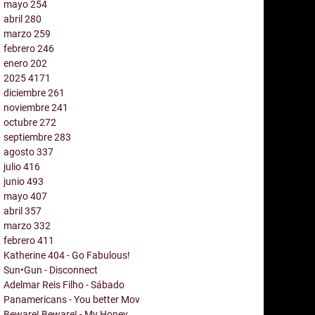
mayo
254
abril
280
marzo
259
febrero
246
enero
202
2025
4171
diciembre
261
noviembre
241
octubre
272
septiembre
283
agosto
337
julio
416
junio
493
mayo
407
abril
357
marzo
332
febrero
411
Katherine 404 - Go Fabulous!
Sun•Gun - Disconnect
Adelmar Reis Filho - Sábado
Panamericans - You better Mov
Beware! Beware! - My Honey