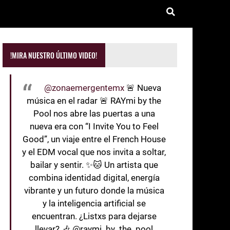
!MIRA NUESTRO ÚLTIMO VIDEO!
@zonaemergentemx
🚨 Nueva
música en el radar 🚨 RAYmi by the
Pool nos abre las puertas a una
nueva era con “I Invite You to Feel
Good”, un viaje entre el French House
y el EDM vocal que nos invita a soltar,
bailar y sentir. ✨🐱 Un artista que
combina identidad digital, energía
vibrante y un futuro donde la música
y la inteligencia artificial se
encuentran. ¿Listxs para dejarse
llevar? 🎶 @raymi_by_the_pool