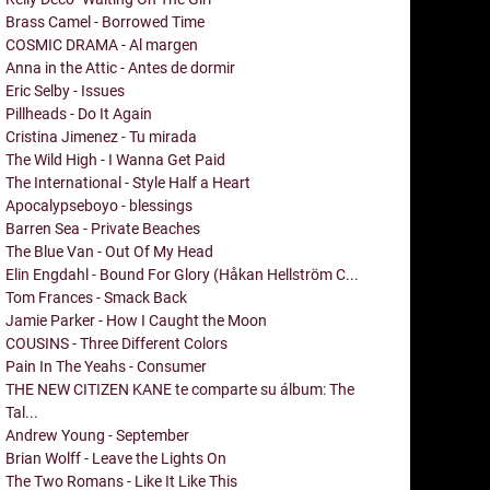
Brass Camel - Borrowed Time
COSMIC DRAMA - Al margen
Anna in the Attic - Antes de dormir
Eric Selby - Issues
Pillheads - Do It Again
Cristina Jimenez - Tu mirada
The Wild High - I Wanna Get Paid
The International - Style Half a Heart
Apocalypseboyo - blessings
Barren Sea - Private Beaches
The Blue Van - Out Of My Head
Elin Engdahl - Bound For Glory (Håkan Hellström C...
Tom Frances - Smack Back
Jamie Parker - How I Caught the Moon
COUSINS - Three Different Colors
Pain In The Yeahs - Consumer
THE NEW CITIZEN KANE te comparte su álbum: The
Tal...
Andrew Young - September
Brian Wolff - Leave the Lights On
The Two Romans - Like It Like This