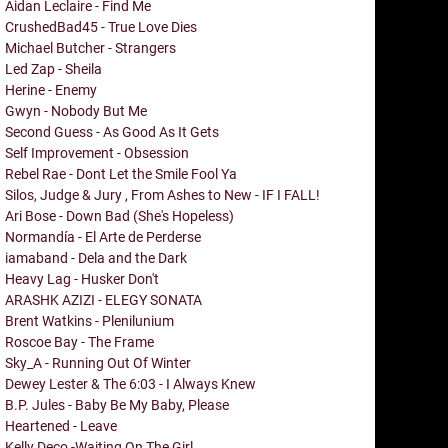
Aidan Leclaire - Find Me
CrushedBad45 - True Love Dies
Michael Butcher - Strangers
Led Zap - Sheila
Herine - Enemy
Gwyn - Nobody But Me
Second Guess - As Good As It Gets
Self Improvement - Obsession
Rebel Rae - Dont Let the Smile Fool Ya
Silos, Judge & Jury , From Ashes to New - IF I FALL!
Ari Bose - Down Bad (She's Hopeless)
Normandía - El Arte de Perderse
iamaband - Dela and the Dark
Heavy Lag - Husker Don't
ARASHK AZIZI - ELEGY SONATA
Brent Watkins - Plenilunium
Roscoe Bay - The Frame
Sky_A - Running Out Of Winter
Dewey Lester & The 6:03 - I Always Knew
B.P. Jules - Baby Be My Baby, Please
Heartened - Leave
Kelly Deco -Waiting On The Girl