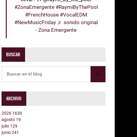
#ZonaEmergente
#RaymiByThePool
#FrenchHouse
#VocalEDM
#NewMusicFriday
♬ sonido original
- Zona Emergente
BUSCAR
ARCHIVO
2026
1630
agosto
19
julio
129
junio
241