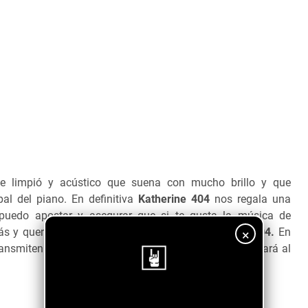
te limpió y acústico que suena con mucho brillo y que
l del piano. En definitiva
Katherine 404
nos regala una
puedo apostar y asegurar que si te gusta la música de
ás y querrás seguir escuchando más de
Khaterine 404.
En
×
ransmiten son tan alegres y positivas que tu día cambiará al
¡Sigue nuestro blog!