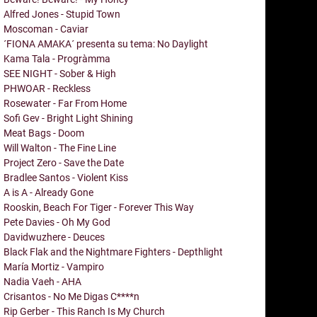
Alfred Jones - Stupid Town
Moscoman - Caviar
´FIONA AMAKA´ presenta su tema: No Daylight
Kama Tala - Progràmma
SEE NIGHT - Sober & High
PHWOAR - Reckless
Rosewater - Far From Home
Sofi Gev - Bright Light Shining
Meat Bags - Doom
Will Walton - The Fine Line
Project Zero - Save the Date
Bradlee Santos - Violent Kiss
A is A - Already Gone
Rooskin, Beach For Tiger - Forever This Way
Pete Davies - Oh My God
Davidwuzhere - Deuces
Black Flak and the Nightmare Fighters - Depthlight
María Mortiz - Vampiro
Nadia Vaeh - AHA
Crisantos - No Me Digas C****n
Rip Gerber - This Ranch Is My Church