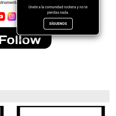
strumental y disfruta de Go Fabulous!
Únete a la comunidad rockera y no te
pierdas nada.
SÍGUENOS