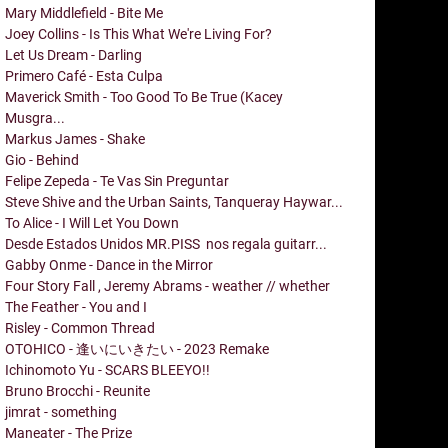
Mary Middlefield - Bite Me
Joey Collins - Is This What We're Living For?
Let Us Dream - Darling
Primero Café - Esta Culpa
Maverick Smith - Too Good To Be True (Kacey
Musgra...
Markus James - Shake
Gio - Behind
Felipe Zepeda - Te Vas Sin Preguntar
Steve Shive and the Urban Saints, Tanqueray Haywar...
To Alice - I Will Let You Down
Desde Estados Unidos MR.PISS nos regala guitarr...
Gabby Onme - Dance in the Mirror
Four Story Fall , Jeremy Abrams - weather // whether
The Feather - You and I
Risley - Common Thread
OTOHICO - 逢いにいきたい - 2023 Remake
Ichinomoto Yu - SCARS BLEEYO!!
Bruno Brocchi - Reunite
jimrat - something
Maneater - The Prize