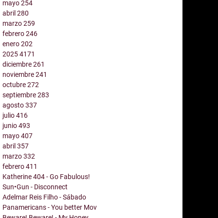
mayo
254
abril
280
marzo
259
febrero
246
enero
202
2025
4171
diciembre
261
noviembre
241
octubre
272
septiembre
283
agosto
337
julio
416
junio
493
mayo
407
abril
357
marzo
332
febrero
411
Katherine 404 - Go Fabulous!
Sun•Gun - Disconnect
Adelmar Reis Filho - Sábado
Panamericans - You better Mov
Beware! Beware! - My Honey