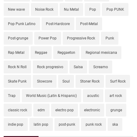
New wave
Noise Rock
Nu Metal
Pop
Pop PUNK
Pop Punk Latino
Post-Hardcore
Post-Metal
Post-grunge
Power Pop
Progressive Rock
Punk
Rap Metal
Reggae
Reggaeton
Regional mexicana
Rock N Roll
Rock progresivo
Salsa
Screamo
Skate Punk
Slowcore
Soul
Stoner Rock
Surf Rock
Trap
World Music (Latin & Hispanic)
acustic
art rock
classic rock
edm
electro pop
electronic
grunge
indie pop
latin pop
post-punk
punk rock
ska