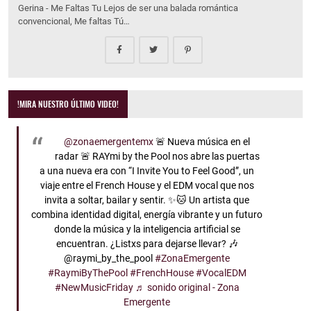
Gerina - Me Faltas Tu Lejos de ser una balada romántica
convencional, Me faltas Tú…
!MIRA NUESTRO ÚLTIMO VIDEO!
@zonaemergentemx
🚨 Nueva música en el
radar 🚨 RAYmi by the Pool nos abre las puertas
a una nueva era con “I Invite You to Feel Good”, un
viaje entre el French House y el EDM vocal que nos
invita a soltar, bailar y sentir. ✨🐱 Un artista que
combina identidad digital, energía vibrante y un futuro
donde la música y la inteligencia artificial se
encuentran. ¿Listxs para dejarse llevar? 🎶
@raymi_by_the_pool
#ZonaEmergente
#RaymiByThePool
#FrenchHouse
#VocalEDM
#NewMusicFriday
♬ sonido original - Zona
Emergente