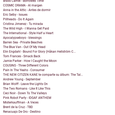
Brass Camel - Borrowed Time
COSMIC DRAMA - Al margen
Anna in the Attic - Antes de dormir
Eric Selby - Issues
Pillheads - Do It Again
Cristina Jimenez - Tu mirada
The Wild High - I Wanna Get Paid
The International - Style Half a Heart
Apocalypseboyo - blessings
Barren Sea - Private Beaches
The Blue Van - Out Of My Head
Elin Engdahl - Bound For Glory (Håkan Hellström C...
Tom Frances - Smack Back
Jamie Parker - How I Caught the Moon
COUSINS - Three Different Colors
Pain In The Yeahs - Consumer
THE NEW CITIZEN KANE te comparte su álbum: The Tal...
Andrew Young - September
Brian Wolff - Leave the Lights On
The Two Romans - Like It Like This
Ceci Noir - Down To The Valleys
Pink Robot Party - IDGAF ANTHEM
Misterkauffman - A Veces
Brent de la Cruz - TBD
Renacuajo De Oro - Destino