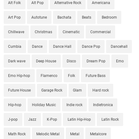
Alt Folk
Alt Pop
Alternative Rock
Americana
Art Pop
Autotune
Bachata
Beats
Bedroom
Chillwave
Christmas
Cinematic
Commercial
Cumbia
Dance
Dance Hall
Dance Pop
Dancehall
Dark wave
Deep House
Disco
Dream Pop
Emo
Emo Hip-hop
Flamenco
Folk
Future Bass
Future House
Garage Rock
Glam
Hard rock
Hip-hop
Holiday Music
Indie rock
Indietronica
J-pop
Jazz
K-Pop
Latin Hip-Hop
Latin Rock
Math Rock
Melodic Metal
Metal
Metalcore