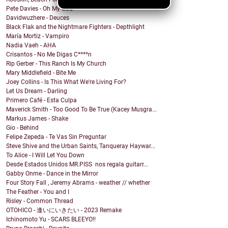
Pete Davies - Oh My God
Davidwuzhere - Deuces
Black Flak and the Nightmare Fighters - Depthlight
María Mortiz - Vampiro
Nadia Vaeh - AHA
Crisantos - No Me Digas C****n
Rip Gerber - This Ranch Is My Church
Mary Middlefield - Bite Me
Joey Collins - Is This What We're Living For?
Let Us Dream - Darling
Primero Café - Esta Culpa
Maverick Smith - Too Good To Be True (Kacey Musgra...
Markus James - Shake
Gio - Behind
Felipe Zepeda - Te Vas Sin Preguntar
Steve Shive and the Urban Saints, Tanqueray Haywar...
To Alice - I Will Let You Down
Desde Estados Unidos MR.PISS nos regala guitarr...
Gabby Onme - Dance in the Mirror
Four Story Fall , Jeremy Abrams - weather // whether
The Feather - You and I
Risley - Common Thread
OTOHICO - 逢いにいきたい - 2023 Remake
Ichinomoto Yu - SCARS BLEEYO!!