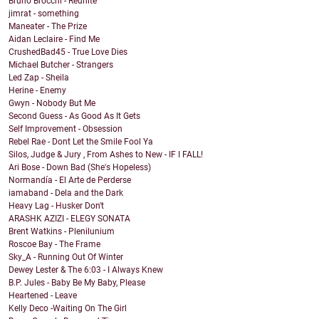
Bruno Brocchi - Reunite
jimrat - something
Maneater - The Prize
Aidan Leclaire - Find Me
CrushedBad45 - True Love Dies
Michael Butcher - Strangers
Led Zap - Sheila
Herine - Enemy
Gwyn - Nobody But Me
Second Guess - As Good As It Gets
Self Improvement - Obsession
Rebel Rae - Dont Let the Smile Fool Ya
Silos, Judge & Jury , From Ashes to New - IF I FALL!
Ari Bose - Down Bad (She's Hopeless)
Normandía - El Arte de Perderse
iamaband - Dela and the Dark
Heavy Lag - Husker Don't
ARASHK AZIZI - ELEGY SONATA
Brent Watkins - Plenilunium
Roscoe Bay - The Frame
Sky_A - Running Out Of Winter
Dewey Lester & The 6:03 - I Always Knew
B.P. Jules - Baby Be My Baby, Please
Heartened - Leave
Kelly Deco -Waiting On The Girl