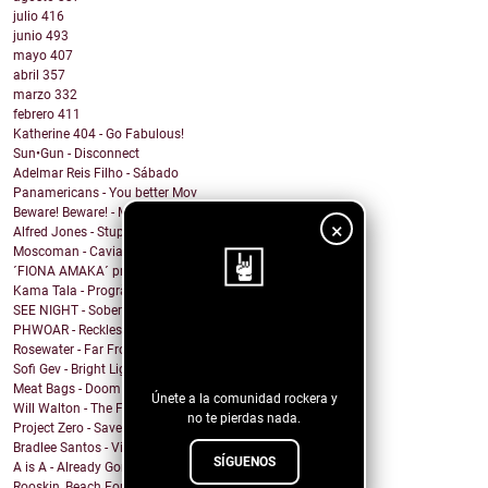
julio
416
junio
493
mayo
407
abril
357
marzo
332
febrero
411
Katherine 404 - Go Fabulous!
Sun•Gun - Disconnect
Adelmar Reis Filho - Sábado
Panamericans - You better Mov
Beware! Beware! - My Honey
×
Alfred Jones - Stupid Town
Moscoman - Caviar
´FIONA AMAKA´ presenta su tema: No Daylight
Kama Tala - Progràmma
SEE NIGHT - Sober & High
¡Sigue nuestro
PHWOAR - Reckless
Rosewater - Far From Home
blog!
Sofi Gev - Bright Light Shining
Meat Bags - Doom
Únete a la comunidad rockera y
Will Walton - The Fine Line
no te pierdas nada.
Project Zero - Save the Date
Bradlee Santos - Violent Kiss
SÍGUENOS
A is A - Already Gone
Rooskin, Beach For Tiger - Forever This Way