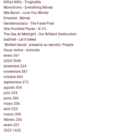
Niñas Niño - Troglodita
Monotronic - Everything Moves
Mia Baron - Love You Blindly
Empired - Money
Gentlemaniacs - The False Poet
One Hundred Paces - N.Y.C.
The Sea At Midnight - Our Brilliant Destruction
Isabhell - Let it bleed
´Blofeld Sands´ presenta su sencillo: People
Oscar Anton - Activists
enero
361
2024
3940
diciembre
329
noviembre
381
octubre
403
septiembre
373
agosto
434
julio
329
junio
289
mayo
336
abril
223
marzo
399
febrero
243
enero
201
2023
1632