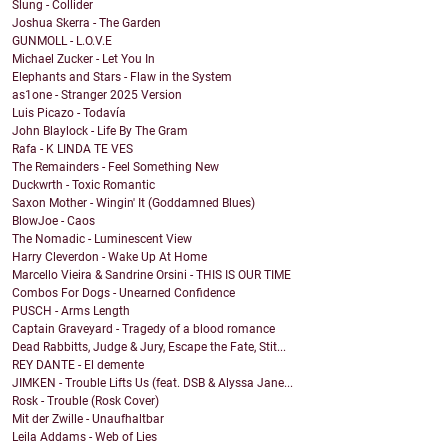
Slung - Collider
Joshua Skerra - The Garden
GUNMOLL - L.O.V.E
Michael Zucker - Let You In
Elephants and Stars - Flaw in the System
as1one - Stranger 2025 Version
Luis Picazo - Todavía
John Blaylock - Life By The Gram
Rafa - K LINDA TE VES
The Remainders - Feel Something New
Duckwrth - Toxic Romantic
Saxon Mother - Wingin' It (Goddamned Blues)
BlowJoe - Caos
The Nomadic - Luminescent View
Harry Cleverdon - Wake Up At Home
Marcello Vieira & Sandrine Orsini - THIS IS OUR TIME
Combos For Dogs - Unearned Confidence
PUSCH - Arms Length
Captain Graveyard - Tragedy of a blood romance
Dead Rabbitts, Judge & Jury, Escape the Fate, Stit...
REY DANTE - El demente
JIMKEN - Trouble Lifts Us (feat. DSB & Alyssa Jane...
Rosk - Trouble (Rosk Cover)
Mit der Zwille - Unaufhaltbar
Leila Addams - Web of Lies