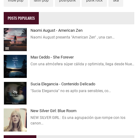
indie pop
latin pop
post-punk
punk rock
ska
POSTS POPULARES
Naomi August - American Zen
Naomi August presenta "American Zen" , una can…
Max Ceddo - She Forever
Con una atmósfera súper cálida y optimista, llega desde Nue…
Sucia Elegancia - Contenido Delicado
"Sucia Elegancia" no es apto para sensibles, co…
New Silver Girl: Blue Room
NEW SILVER GIRL : Es una agrupación que rompe con los
canon…