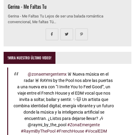
Gerina - Me Faltas Tu
Gerina - Me Faltas Tu Lejos de ser una balada romántica
convencional, Me faltas Tú…
!MIRA NUESTRO ÚLTIMO VIDEO!
@zonaemergentemx
🚨 Nueva música en el
radar 🚨 RAYmi by the Pool nos abre las puertas
a una nueva era con “I Invite You to Feel Good”, un
viaje entre el French House y el EDM vocal que nos
invita a soltar, bailar y sentir. ✨🐱 Un artista que
combina identidad digital, energía vibrante y un futuro
donde la música y la inteligencia artificial se
encuentran. ¿Listxs para dejarse llevar? 🎶
@raymi_by_the_pool
#ZonaEmergente
#RaymiByThePool
#FrenchHouse
#VocalEDM