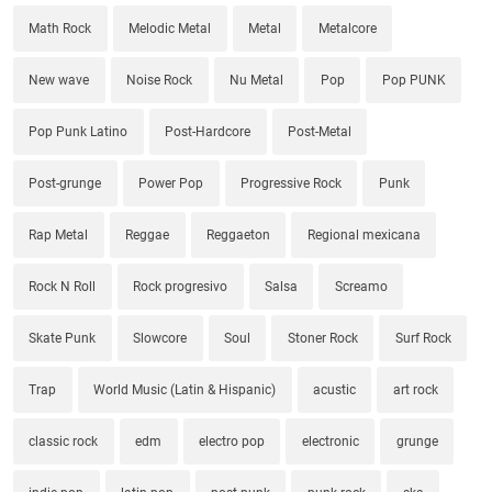
Math Rock
Melodic Metal
Metal
Metalcore
New wave
Noise Rock
Nu Metal
Pop
Pop PUNK
Pop Punk Latino
Post-Hardcore
Post-Metal
Post-grunge
Power Pop
Progressive Rock
Punk
Rap Metal
Reggae
Reggaeton
Regional mexicana
Rock N Roll
Rock progresivo
Salsa
Screamo
Skate Punk
Slowcore
Soul
Stoner Rock
Surf Rock
Trap
World Music (Latin & Hispanic)
acustic
art rock
classic rock
edm
electro pop
electronic
grunge