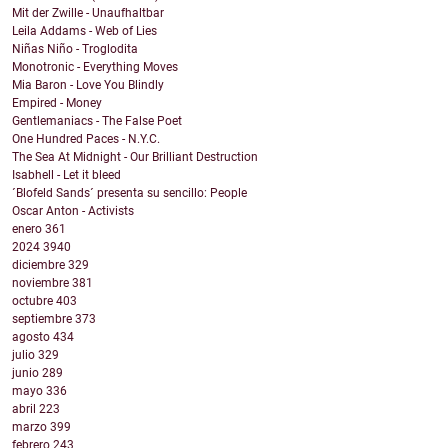
Mit der Zwille - Unaufhaltbar
Leila Addams - Web of Lies
Niñas Niño - Troglodita
Monotronic - Everything Moves
Mia Baron - Love You Blindly
Empired - Money
Gentlemaniacs - The False Poet
One Hundred Paces - N.Y.C.
The Sea At Midnight - Our Brilliant Destruction
Isabhell - Let it bleed
´Blofeld Sands´ presenta su sencillo: People
Oscar Anton - Activists
enero
361
2024
3940
diciembre
329
noviembre
381
octubre
403
septiembre
373
agosto
434
julio
329
junio
289
mayo
336
abril
223
marzo
399
febrero
243