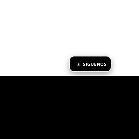
×
SÍGUENOS
Ya te sigo
Zona Emergente 2023
© ZONA EMERGENTE
TODOS LOS DERECHOS RESERVADOS