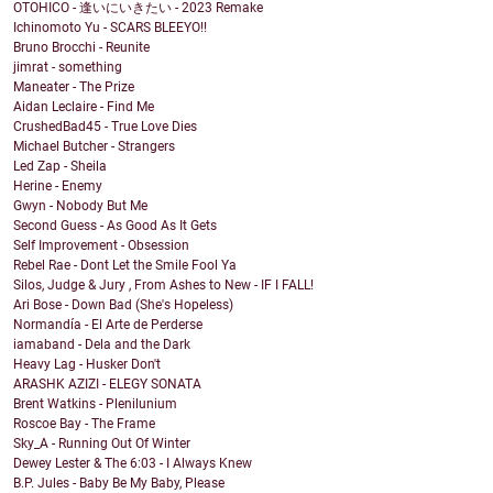
OTOHICO - 逢いにいきたい - 2023 Remake
Ichinomoto Yu - SCARS BLEEYO!!
Bruno Brocchi - Reunite
jimrat - something
Maneater - The Prize
Aidan Leclaire - Find Me
CrushedBad45 - True Love Dies
Michael Butcher - Strangers
Led Zap - Sheila
Herine - Enemy
Gwyn - Nobody But Me
Second Guess - As Good As It Gets
Self Improvement - Obsession
Rebel Rae - Dont Let the Smile Fool Ya
Silos, Judge & Jury , From Ashes to New - IF I FALL!
Ari Bose - Down Bad (She's Hopeless)
Normandía - El Arte de Perderse
iamaband - Dela and the Dark
Heavy Lag - Husker Don't
ARASHK AZIZI - ELEGY SONATA
Brent Watkins - Plenilunium
Roscoe Bay - The Frame
Sky_A - Running Out Of Winter
Dewey Lester & The 6:03 - I Always Knew
B.P. Jules - Baby Be My Baby, Please