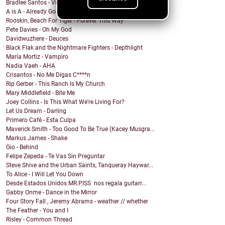
Bradlee Santos - Violent Kiss
A is A - Already Gone
Rooskin, Beach For Tiger - Forever This Way
Pete Davies - Oh My God
Davidwuzhere - Deuces
Black Flak and the Nightmare Fighters - Depthlight
María Mortiz - Vampiro
Nadia Vaeh - AHA
Crisantos - No Me Digas C****n
Rip Gerber - This Ranch Is My Church
Mary Middlefield - Bite Me
Joey Collins - Is This What We're Living For?
Let Us Dream - Darling
Primero Café - Esta Culpa
Maverick Smith - Too Good To Be True (Kacey Musgra...
Markus James - Shake
Gio - Behind
Felipe Zepeda - Te Vas Sin Preguntar
Steve Shive and the Urban Saints, Tanqueray Haywar...
To Alice - I Will Let You Down
Desde Estados Unidos MR.PISS nos regala guitarr...
Gabby Onme - Dance in the Mirror
Four Story Fall , Jeremy Abrams - weather // whether
The Feather - You and I
Risley - Common Thread