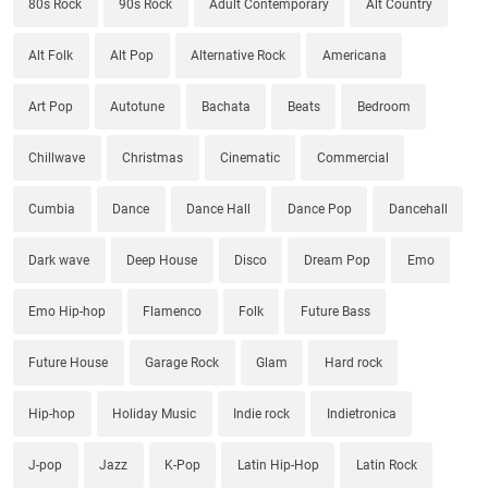
80s Rock
90s Rock
Adult Contemporary
Alt Country
Alt Folk
Alt Pop
Alternative Rock
Americana
Art Pop
Autotune
Bachata
Beats
Bedroom
Chillwave
Christmas
Cinematic
Commercial
Cumbia
Dance
Dance Hall
Dance Pop
Dancehall
Dark wave
Deep House
Disco
Dream Pop
Emo
Emo Hip-hop
Flamenco
Folk
Future Bass
Future House
Garage Rock
Glam
Hard rock
Hip-hop
Holiday Music
Indie rock
Indietronica
J-pop
Jazz
K-Pop
Latin Hip-Hop
Latin Rock