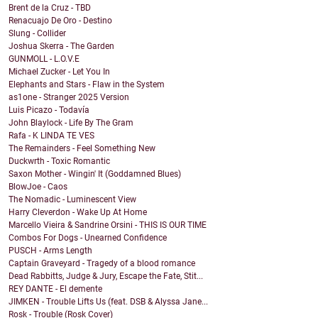
Brent de la Cruz - TBD
Renacuajo De Oro - Destino
Slung - Collider
Joshua Skerra - The Garden
GUNMOLL - L.O.V.E
Michael Zucker - Let You In
Elephants and Stars - Flaw in the System
as1one - Stranger 2025 Version
Luis Picazo - Todavía
John Blaylock - Life By The Gram
Rafa - K LINDA TE VES
The Remainders - Feel Something New
Duckwrth - Toxic Romantic
Saxon Mother - Wingin' It (Goddamned Blues)
BlowJoe - Caos
The Nomadic - Luminescent View
Harry Cleverdon - Wake Up At Home
Marcello Vieira & Sandrine Orsini - THIS IS OUR TIME
Combos For Dogs - Unearned Confidence
PUSCH - Arms Length
Captain Graveyard - Tragedy of a blood romance
Dead Rabbitts, Judge & Jury, Escape the Fate, Stit...
REY DANTE - El demente
JIMKEN - Trouble Lifts Us (feat. DSB & Alyssa Jane...
Rosk - Trouble (Rosk Cover)