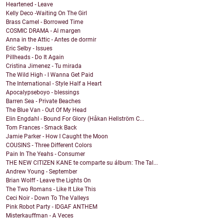
Heartened - Leave
Kelly Deco -Waiting On The Girl
Brass Camel - Borrowed Time
COSMIC DRAMA - Al margen
Anna in the Attic - Antes de dormir
Eric Selby - Issues
Pillheads - Do It Again
Cristina Jimenez - Tu mirada
The Wild High - I Wanna Get Paid
The International - Style Half a Heart
Apocalypseboyo - blessings
Barren Sea - Private Beaches
The Blue Van - Out Of My Head
Elin Engdahl - Bound For Glory (Håkan Hellström C...
Tom Frances - Smack Back
Jamie Parker - How I Caught the Moon
COUSINS - Three Different Colors
Pain In The Yeahs - Consumer
THE NEW CITIZEN KANE te comparte su álbum: The Tal...
Andrew Young - September
Brian Wolff - Leave the Lights On
The Two Romans - Like It Like This
Ceci Noir - Down To The Valleys
Pink Robot Party - IDGAF ANTHEM
Misterkauffman - A Veces