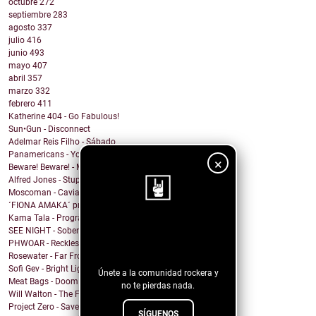
octubre
272
septiembre
283
agosto
337
julio
416
junio
493
mayo
407
abril
357
marzo
332
febrero
411
Katherine 404 - Go Fabulous!
Sun•Gun - Disconnect
Adelmar Reis Filho - Sábado
Panamericans - You better Mov
×
Beware! Beware! - My Honey
Alfred Jones - Stupid Town
Moscoman - Caviar
´FIONA AMAKA´ presenta su tema: No Daylight
Kama Tala - Progràmma
¡Sigue nuestro
SEE NIGHT - Sober & High
PHWOAR - Reckless
blog!
Rosewater - Far From Home
Sofi Gev - Bright Light Shining
Únete a la comunidad rockera y
Meat Bags - Doom
no te pierdas nada.
Will Walton - The Fine Line
Project Zero - Save the Date
SÍGUENOS