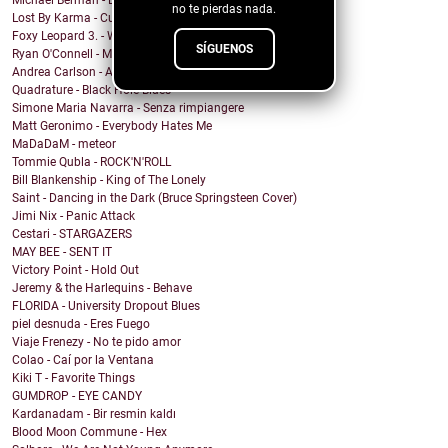
Michael Berman - Dreamed About You
no te pierdas nada.
Lost By Karma - Culpa
Foxy Leopard 3. - War & Peace
SÍGUENOS
Ryan O'Connell - Mirror Coat
Andrea Carlson - Angels Walking
Quadrature - Black Hole Blues
Simone Maria Navarra - Senza rimpiangere
Matt Geronimo - Everybody Hates Me
MaDaDaM - meteor
Tommie Qubla - ROCK'N'ROLL
Bill Blankenship - King of The Lonely
Saint - Dancing in the Dark (Bruce Springsteen Cover)
Jimi Nix - Panic Attack
Cestari - STARGAZERS
MAY BEE - SENT IT
Victory Point - Hold Out
Jeremy & the Harlequins - Behave
FLORIDA - University Dropout Blues
piel desnuda - Eres Fuego
Viaje Frenezy - No te pido amor
Colao - Caí por la Ventana
Kiki T - Favorite Things
GUMDROP - EYE CANDY
Kardanadam - Bir resmin kaldı
Blood Moon Commune - Hex