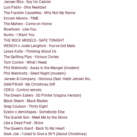
Jensen Ríos - Soy Un Cabrón
Luis Pablo - Otra Realidad
The Franklin Cassettes - Why Not My Name
Known Moons - TIME
The Mahers - Come on Home
Rivertown - Like You
Nurko - I Want You
THE ROCK MODELS - SAFE TONIGHT
WENCH x Jodie Langford - You've Got Male
Lasya Kolla - Thinking About Us
The Spitting Pips - Vicious Circles
Tom Conlon - What I Need
Phil Weinholtz - Away in the Manger (modern)
Phil Weinholtz - Silent Night (modern)
Jensen & Company - Glorious (feat. Heidi Jensen No...
SAM PIKAR - My Christmas Gift
CER-O - Control remoto
The Dream Eaters - 3D Printer (Vagina Version)
Black Steam - Black Blades
Greg Coulson - Thirty Eight
Eyezic x demotapes - Somebody Else
The Scarlet Son - Meet Me by the Shore
Like a Dead Poet - Shine
The Queen's Giant - Back To My Heart
Desk Job - I Used to Give a Sh*t (About Christmas)