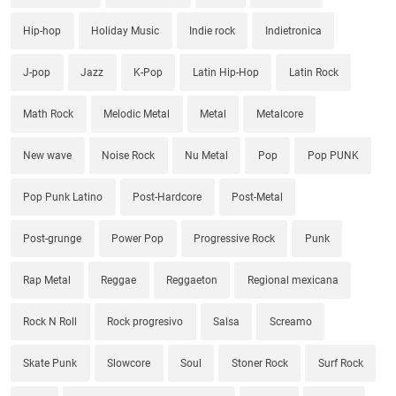
Hip-hop
Holiday Music
Indie rock
Indietronica
J-pop
Jazz
K-Pop
Latin Hip-Hop
Latin Rock
Math Rock
Melodic Metal
Metal
Metalcore
New wave
Noise Rock
Nu Metal
Pop
Pop PUNK
Pop Punk Latino
Post-Hardcore
Post-Metal
Post-grunge
Power Pop
Progressive Rock
Punk
Rap Metal
Reggae
Reggaeton
Regional mexicana
Rock N Roll
Rock progresivo
Salsa
Screamo
Skate Punk
Slowcore
Soul
Stoner Rock
Surf Rock