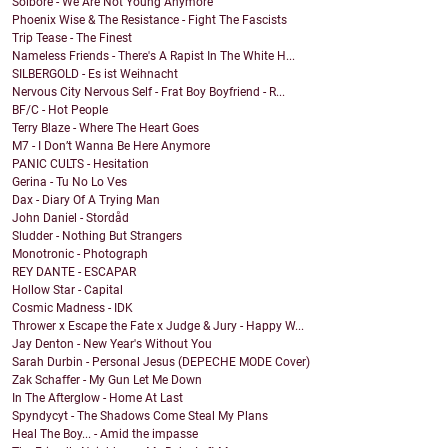
Solbore - We Are Not Young Anymore
Phoenix Wise & The Resistance - Fight The Fascists
Trip Tease - The Finest
Nameless Friends - There's A Rapist In The White H...
SILBERGOLD - Es ist Weihnacht
Nervous City Nervous Self - Frat Boy Boyfriend - R...
BF/C - Hot People
Terry Blaze - Where The Heart Goes
M7 - I Don’t Wanna Be Here Anymore
PANIC CULTS - Hesitation
Gerina - Tu No Lo Ves
Dax - Diary Of A Trying Man
John Daniel - Stordåd
Sludder - Nothing But Strangers
Monotronic - Photograph
REY DANTE - ESCAPAR
Hollow Star - Capital
Cosmic Madness - IDK
Thrower x Escape the Fate x Judge & Jury - Happy W...
Jay Denton - New Year's Without You
Sarah Durbin - Personal Jesus (DEPECHE MODE Cover)
Zak Schaffer - My Gun Let Me Down
In The Afterglow - Home At Last
Spyndycyt - The Shadows Come Steal My Plans
Heal The Boy... - Amid the impasse