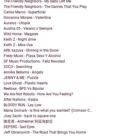
The Friendly Neighbors - My Baby Left Me
The Friendly Neighbors - The Games That You Play
Carlos Marco - Superficial
Giovanna Moraes - Valentina
Auraluz - Utopía
Austria 05 - Verano x Siempre
Wild Horse - Magpies
Keith Z - Night drive
Keith Z - Miss Usa
ARK kazuya - Shining in the Snow
Fredy Music - Playa Sexo Y Alcohol
DF Music Productions - Feliz Navidad
ZOCO - Searching
Annika Bellamy - Angels
JENNY & ME - Puzzle
Love Ghost - Plastic Hearts
Reetoxa - BPD Vs Bipolar
We Are Not Robots - How Are You Feeling?
After Nations - Kalpa
BLOODY RUN - Lay Low
Maria Domark - is this what you wanted? (Crimson C...
Joey Sachi - back to square one
陳星甫 - Alzheimer 阿茲海默症
DEPERS - Sad Eyes
Jeff Obranovich - The Road That Brings You Home