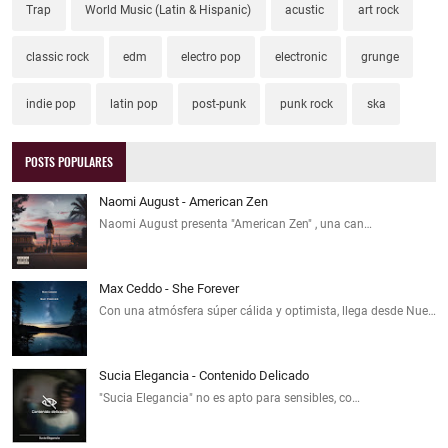
Trap
World Music (Latin & Hispanic)
acustic
art rock
classic rock
edm
electro pop
electronic
grunge
indie pop
latin pop
post-punk
punk rock
ska
POSTS POPULARES
Naomi August - American Zen
Naomi August presenta "American Zen" , una can…
Max Ceddo - She Forever
Con una atmósfera súper cálida y optimista, llega desde Nue…
Sucia Elegancia - Contenido Delicado
"Sucia Elegancia" no es apto para sensibles, co…