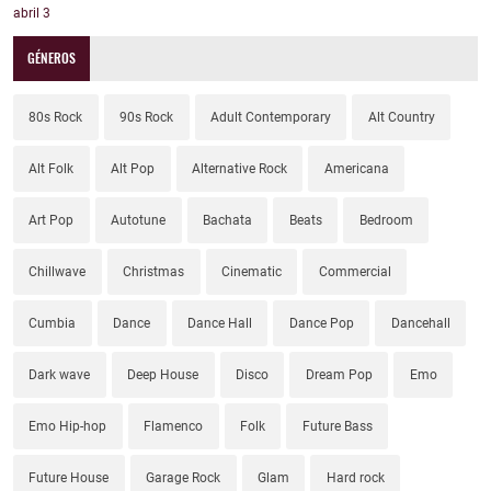
abril
3
GÉNEROS
80s Rock
90s Rock
Adult Contemporary
Alt Country
Alt Folk
Alt Pop
Alternative Rock
Americana
Art Pop
Autotune
Bachata
Beats
Bedroom
Chillwave
Christmas
Cinematic
Commercial
Cumbia
Dance
Dance Hall
Dance Pop
Dancehall
Dark wave
Deep House
Disco
Dream Pop
Emo
Emo Hip-hop
Flamenco
Folk
Future Bass
Future House
Garage Rock
Glam
Hard rock