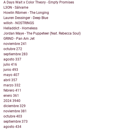
A Days Wait x Color Theory - Empty Promises
L3ON - Sálvame
Howlin Ribmen - The Longing
Lauren Dessinger - Deep Blue
willoh - NOSTRINGS
Helladdict - Homeless
Jordan Maye - The Puppeteer (feat. Rebecca Soul)
GRIND - Pan Am Jet
noviembre
241
octubre
272
septiembre
283
agosto
337
julio
416
junio
493
mayo
407
abril
357
marzo
332
febrero
411
enero
361
2024
3940
diciembre
329
noviembre
381
octubre
403
septiembre
373
agosto
434