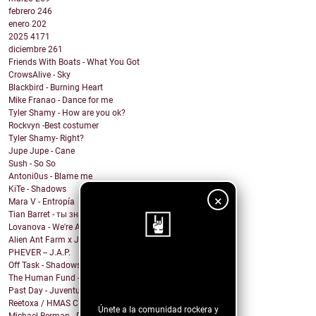
febrero
246
enero
202
2025
4171
diciembre
261
Friends With Boats - What You Got
CrowsAlive - Sky
Blackbird - Burning Heart
Mike Franao - Dance for me
Tyler Shamy - How are you ok?
Rockvyn -Best costumer
Tyler Shamy- Right?
Jupe Jupe - Cane
Sush - So So
Antoni0us - Blame me
KiTe - Shadows
×
Mara V - Entropía
Tian Barret - ты знаешь, где мои ключи?
Lovanova - We're All In It Together
Alien Ant Farm x Judge & Jury - Bad Attitude
PHEVER -- J.A.P.
¡Sigue nuestro
Off Task - Shadows
The Human Fund - Chums and Chumps
blog!
Past Day - Juventud Distante
Reetoxa / HMAS CERBERUS
Únete a la comunidad rockera y