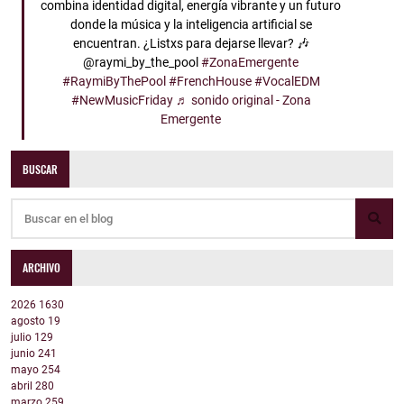
combina identidad digital, energía vibrante y un futuro
donde la música y la inteligencia artificial se
encuentran. ¿Listxs para dejarse llevar? 🎶
@raymi_by_the_pool
#ZonaEmergente
#RaymiByThePool
#FrenchHouse
#VocalEDM
#NewMusicFriday
♬ sonido original - Zona
Emergente
BUSCAR
ARCHIVO
2026
1630
agosto
19
julio
129
junio
241
mayo
254
abril
280
marzo
259