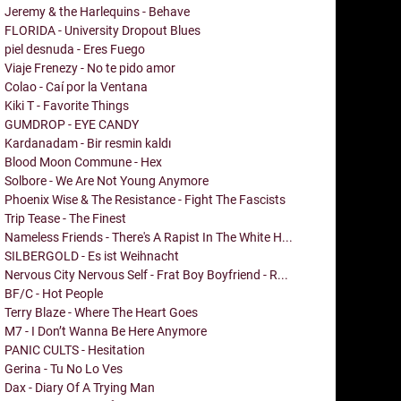
Jeremy & the Harlequins - Behave
FLORIDA - University Dropout Blues
piel desnuda - Eres Fuego
Viaje Frenezy - No te pido amor
Colao - Caí por la Ventana
Kiki T - Favorite Things
GUMDROP - EYE CANDY
Kardanadam - Bir resmin kaldı
Blood Moon Commune - Hex
Solbore - We Are Not Young Anymore
Phoenix Wise & The Resistance - Fight The Fascists
Trip Tease - The Finest
Nameless Friends - There's A Rapist In The White H...
SILBERGOLD - Es ist Weihnacht
Nervous City Nervous Self - Frat Boy Boyfriend - R...
BF/C - Hot People
Terry Blaze - Where The Heart Goes
M7 - I Don’t Wanna Be Here Anymore
PANIC CULTS - Hesitation
Gerina - Tu No Lo Ves
Dax - Diary Of A Trying Man