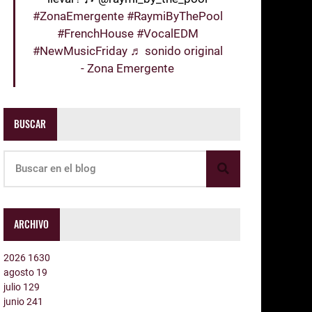
#ZonaEmergente
#RaymiByThePool
#FrenchHouse
#VocalEDM
#NewMusicFriday
♬ sonido original
- Zona Emergente
BUSCAR
ARCHIVO
2026
1630
agosto
19
julio
129
junio
241