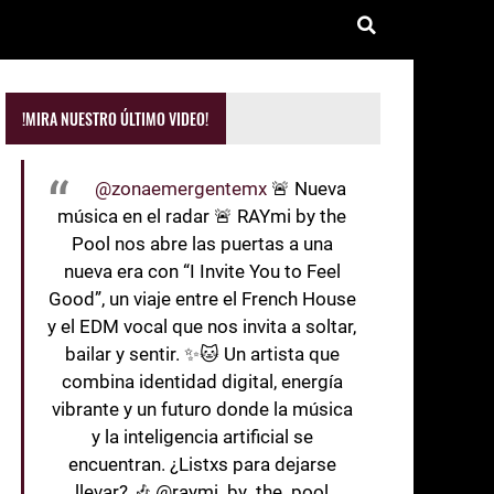
!MIRA NUESTRO ÚLTIMO VIDEO!
@zonaemergentemx
🚨 Nueva
música en el radar 🚨 RAYmi by the
Pool nos abre las puertas a una
nueva era con “I Invite You to Feel
Good”, un viaje entre el French House
y el EDM vocal que nos invita a soltar,
bailar y sentir. ✨🐱 Un artista que
combina identidad digital, energía
vibrante y un futuro donde la música
y la inteligencia artificial se
encuentran. ¿Listxs para dejarse
llevar? 🎶 @raymi_by_the_pool