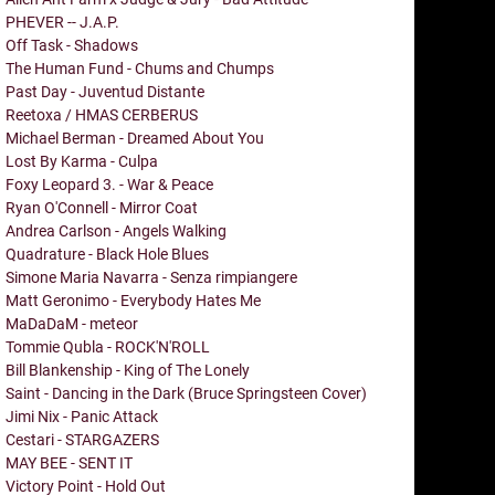
PHEVER -- J.A.P.
Off Task - Shadows
The Human Fund - Chums and Chumps
Past Day - Juventud Distante
Reetoxa / HMAS CERBERUS
Michael Berman - Dreamed About You
Lost By Karma - Culpa
Foxy Leopard 3. - War & Peace
Ryan O'Connell - Mirror Coat
Andrea Carlson - Angels Walking
Quadrature - Black Hole Blues
Simone Maria Navarra - Senza rimpiangere
Matt Geronimo - Everybody Hates Me
MaDaDaM - meteor
Tommie Qubla - ROCK'N'ROLL
Bill Blankenship - King of The Lonely
Saint - Dancing in the Dark (Bruce Springsteen Cover)
Jimi Nix - Panic Attack
Cestari - STARGAZERS
MAY BEE - SENT IT
Victory Point - Hold Out