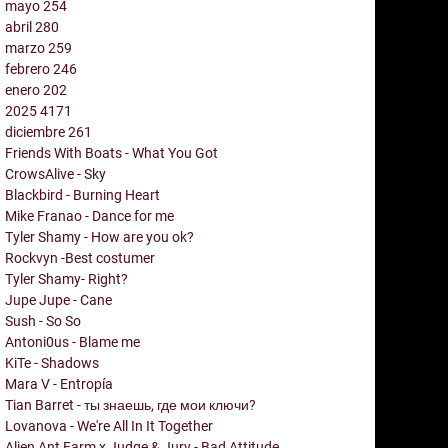
mayo
254
abril
280
marzo
259
febrero
246
enero
202
2025
4171
diciembre
261
Friends With Boats - What You Got
CrowsAlive - Sky
Blackbird - Burning Heart
Mike Franao - Dance for me
Tyler Shamy - How are you ok?
Rockvyn -Best costumer
Tyler Shamy- Right?
Jupe Jupe - Cane
Sush - So So
Antoni0us - Blame me
KiTe - Shadows
Mara V - Entropía
Tian Barret - ты знаешь, где мои ключи?
Lovanova - We're All In It Together
Alien Ant Farm x Judge & Jury - Bad Attitude