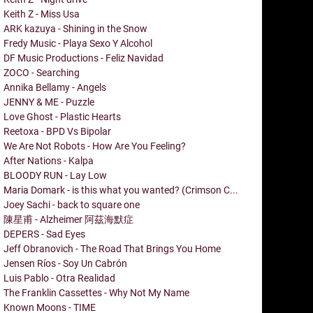
Keith Z - Miss Usa
ARK kazuya - Shining in the Snow
Fredy Music - Playa Sexo Y Alcohol
DF Music Productions - Feliz Navidad
ZOCO - Searching
Annika Bellamy - Angels
JENNY & ME - Puzzle
Love Ghost - Plastic Hearts
Reetoxa - BPD Vs Bipolar
We Are Not Robots - How Are You Feeling?
After Nations - Kalpa
BLOODY RUN - Lay Low
Maria Domark - is this what you wanted? (Crimson C...
Joey Sachi - back to square one
陳星甫 - Alzheimer 阿茲海默症
DEPERS - Sad Eyes
Jeff Obranovich - The Road That Brings You Home
Jensen Ríos - Soy Un Cabrón
Luis Pablo - Otra Realidad
The Franklin Cassettes - Why Not My Name
Known Moons - TIME