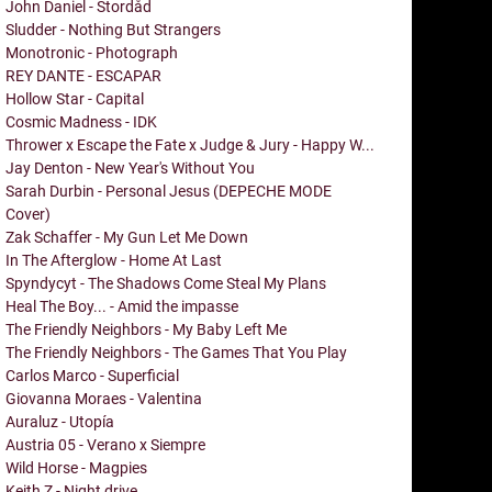
John Daniel - Stordåd
Sludder - Nothing But Strangers
Monotronic - Photograph
REY DANTE - ESCAPAR
Hollow Star - Capital
Cosmic Madness - IDK
Thrower x Escape the Fate x Judge & Jury - Happy W...
Jay Denton - New Year's Without You
Sarah Durbin - Personal Jesus (DEPECHE MODE
Cover)
Zak Schaffer - My Gun Let Me Down
In The Afterglow - Home At Last
Spyndycyt - The Shadows Come Steal My Plans
Heal The Boy... - Amid the impasse
The Friendly Neighbors - My Baby Left Me
The Friendly Neighbors - The Games That You Play
Carlos Marco - Superficial
Giovanna Moraes - Valentina
Auraluz - Utopía
Austria 05 - Verano x Siempre
Wild Horse - Magpies
Keith Z - Night drive