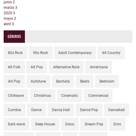
junio
2
marzo
3
2020
5
mayo
2
abril
3
GÉNEROS
80s Rock
90s Rock
Adult Contemporary
Alt Country
Alt Folk
Alt Pop
Alternative Rock
Americana
Art Pop
Autotune
Bachata
Beats
Bedroom
Chillwave
Christmas
Cinematic
Commercial
Cumbia
Dance
Dance Hall
Dance Pop
Dancehall
Dark wave
Deep House
Disco
Dream Pop
Emo