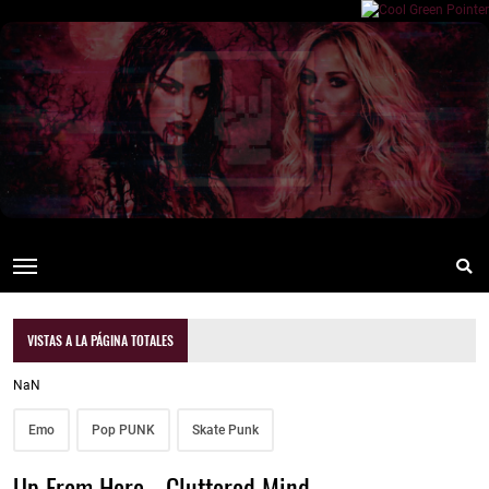
VISTAS A LA PÁGINA TOTALES
NaN
Emo
Pop PUNK
Skate Punk
Up From Here - Cluttered Mind