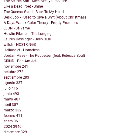
The Scarlet Son - Meet Me by the Shore
Like a Dead Poet - Shine
The Queen's Giant - Back To My Heart
Desk Job - I Used to Give a Sh*t (About Christmas)
A Days Wait x Color Theory - Empty Promises
L3ON - Sálvame
Howlin Ribmen - The Longing
Lauren Dessinger - Deep Blue
willoh - NOSTRINGS
Helladdict - Homeless
Jordan Maye - The Puppeteer (feat. Rebecca Soul)
GRIND - Pan Am Jet
noviembre
241
octubre
272
septiembre
283
agosto
337
julio
416
junio
493
mayo
407
abril
357
marzo
332
febrero
411
enero
361
2024
3940
diciembre
329