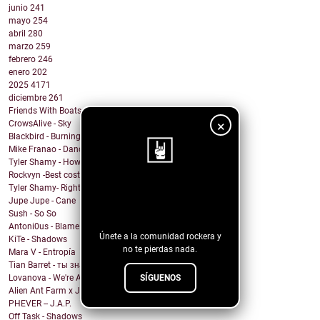
junio
241
mayo
254
abril
280
marzo
259
febrero
246
enero
202
2025
4171
diciembre
261
Friends With Boats - What You Got
×
CrowsAlive - Sky
Blackbird - Burning Heart
Mike Franao - Dance for me
Tyler Shamy - How are you ok?
Rockvyn -Best costumer
Tyler Shamy- Right?
¡Sigue nuestro
Jupe Jupe - Cane
blog!
Sush - So So
Antoni0us - Blame me
Únete a la comunidad rockera y
KiTe - Shadows
no te pierdas nada.
Mara V - Entropía
Tian Barret - ты знаешь, где мои ключи?
SÍGUENOS
Lovanova - We're All In It Together
Alien Ant Farm x Judge & Jury - Bad Attitude
PHEVER -- J.A.P.
Off Task - Shadows