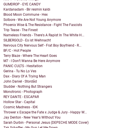
GUMDROP - EYE CANDY
Kardanadam - Bir resmin kaldı
Blood Moon Commune - Hex
Solbore - We Are Not Young Anymore
Phoenix Wise & The Resistance - Fight The Fascists
Trip Tease - The Finest
Nameless Friends - There's A Rapist In The White H...
SILBERGOLD - Es ist Weihnacht
Nervous City Nervous Self - Frat Boy Boyfriend - R...
BF/C - Hot People
Terry Blaze - Where The Heart Goes
M7 - I Don’t Wanna Be Here Anymore
PANIC CULTS - Hesitation
Gerina - Tu No Lo Ves
Dax - Diary Of A Trying Man
John Daniel - Stordåd
Sludder - Nothing But Strangers
Monotronic - Photograph
REY DANTE - ESCAPAR
Hollow Star - Capital
Cosmic Madness - IDK
Thrower x Escape the Fate x Judge & Jury - Happy W...
Jay Denton - New Year's Without You
Sarah Durbin - Personal Jesus (DEPECHE MODE Cover)
Zak Schaffer - My Gun Let Me Down