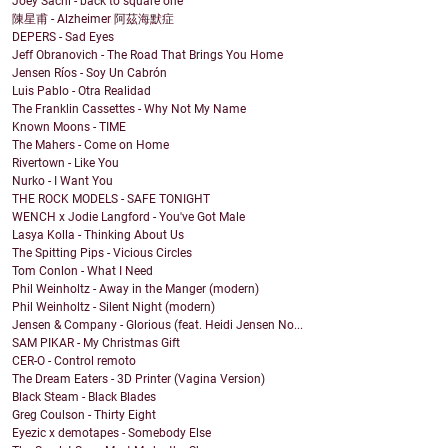
Joey Sachi - back to square one
陳星甫 - Alzheimer 阿茲海默症
DEPERS - Sad Eyes
Jeff Obranovich - The Road That Brings You Home
Jensen Ríos - Soy Un Cabrón
Luis Pablo - Otra Realidad
The Franklin Cassettes - Why Not My Name
Known Moons - TIME
The Mahers - Come on Home
Rivertown - Like You
Nurko - I Want You
THE ROCK MODELS - SAFE TONIGHT
WENCH x Jodie Langford - You've Got Male
Lasya Kolla - Thinking About Us
The Spitting Pips - Vicious Circles
Tom Conlon - What I Need
Phil Weinholtz - Away in the Manger (modern)
Phil Weinholtz - Silent Night (modern)
Jensen & Company - Glorious (feat. Heidi Jensen No...
SAM PIKAR - My Christmas Gift
CER-O - Control remoto
The Dream Eaters - 3D Printer (Vagina Version)
Black Steam - Black Blades
Greg Coulson - Thirty Eight
Eyezic x demotapes - Somebody Else