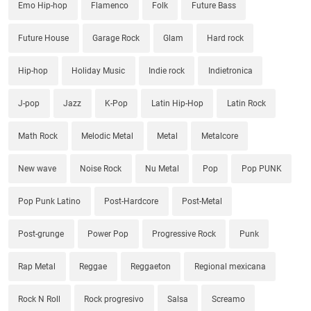
Emo Hip-hop
Flamenco
Folk
Future Bass
Future House
Garage Rock
Glam
Hard rock
Hip-hop
Holiday Music
Indie rock
Indietronica
J-pop
Jazz
K-Pop
Latin Hip-Hop
Latin Rock
Math Rock
Melodic Metal
Metal
Metalcore
New wave
Noise Rock
Nu Metal
Pop
Pop PUNK
Pop Punk Latino
Post-Hardcore
Post-Metal
Post-grunge
Power Pop
Progressive Rock
Punk
Rap Metal
Reggae
Reggaeton
Regional mexicana
Rock N Roll
Rock progresivo
Salsa
Screamo