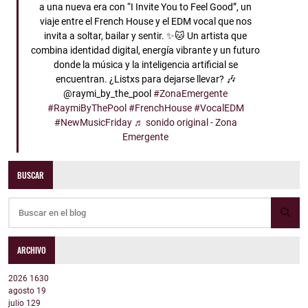
a una nueva era con “I Invite You to Feel Good”, un
viaje entre el French House y el EDM vocal que nos
invita a soltar, bailar y sentir. ✨🐱 Un artista que
combina identidad digital, energía vibrante y un futuro
donde la música y la inteligencia artificial se
encuentran. ¿Listxs para dejarse llevar? 🎶
@raymi_by_the_pool
#ZonaEmergente
#RaymiByThePool
#FrenchHouse
#VocalEDM
#NewMusicFriday
♬ sonido original - Zona
Emergente
BUSCAR
ARCHIVO
2026
1630
agosto
19
julio
129