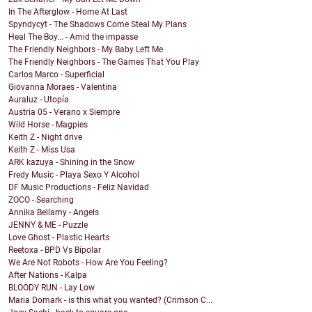
In The Afterglow - Home At Last
Spyndycyt - The Shadows Come Steal My Plans
Heal The Boy... - Amid the impasse
The Friendly Neighbors - My Baby Left Me
The Friendly Neighbors - The Games That You Play
Carlos Marco - Superficial
Giovanna Moraes - Valentina
Auraluz - Utopía
Austria 05 - Verano x Siempre
Wild Horse - Magpies
Keith Z - Night drive
Keith Z - Miss Usa
ARK kazuya - Shining in the Snow
Fredy Music - Playa Sexo Y Alcohol
DF Music Productions - Feliz Navidad
ZOCO - Searching
Annika Bellamy - Angels
JENNY & ME - Puzzle
Love Ghost - Plastic Hearts
Reetoxa - BPD Vs Bipolar
We Are Not Robots - How Are You Feeling?
After Nations - Kalpa
BLOODY RUN - Lay Low
Maria Domark - is this what you wanted? (Crimson C...