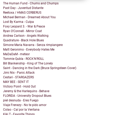
The Human Fund - Chums and Chumps
Past Day - Juventud Distante
Reetoxa / HMAS CERBERUS
Michael Berman - Dreamed About You
Lost By Karma - Culpa
Foxy Leopard 3. - War & Peace
Ryan O'Connell - Mirror Coat
Andrea Carlson - Angels Walking
Quadrature - Black Hole Blues
Simone Maria Navarra - Senza rimpiangere
Matt Geronimo - Everybody Hates Me
MaDaDaM - meteor
Tommie Qubla - ROCK'N'ROLL
Bill Blankenship - King of The Lonely
Saint - Dancing in the Dark (Bruce Springsteen Cover)
Jimi Nix - Panic Attack
Cestari - STARGAZERS
MAY BEE - SENT IT
Victory Point - Hold Out
Jeremy & the Harlequins - Behave
FLORIDA - University Dropout Blues
piel desnuda - Eres Fuego
Viaje Frenezy - No te pido amor
Colao - Caí por la Ventana
Kiki T - Favorite Things