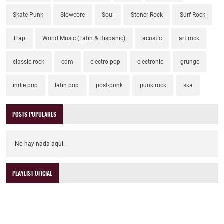
Skate Punk
Slowcore
Soul
Stoner Rock
Surf Rock
Trap
World Music (Latin & Hispanic)
acustic
art rock
classic rock
edm
electro pop
electronic
grunge
indie pop
latin pop
post-punk
punk rock
ska
POSTS POPULARES
No hay nada aquí.
PLAYLIST OFICIAL