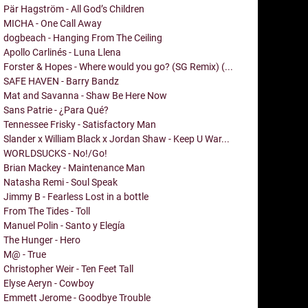
Pär Hagström - All God’s Children
MICHA - One Call Away
dogbeach - Hanging From The Ceiling
Apollo Carlinés - Luna Llena
Forster & Hopes - Where would you go? (SG Remix) (...
SAFE HAVEN - Barry Bandz
Mat and Savanna - Shaw Be Here Now
Sans Patrie - ¿Para Qué?
Tennessee Frisky - Satisfactory Man
Slander x William Black x Jordan Shaw - Keep U War...
WORLDSUCKS - No!/Go!
Brian Mackey - Maintenance Man
Natasha Remi - Soul Speak
Jimmy B - Fearless Lost in a bottle
From The Tides - Toll
Manuel Polin - Santo y Elegía
The Hunger - Hero
M@ - True
Christopher Weir - Ten Feet Tall
Elyse Aeryn - Cowboy
Emmett Jerome - Goodbye Trouble