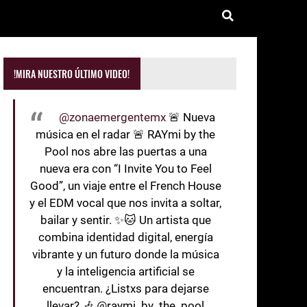
!MIRA NUESTRO ÚLTIMO VIDEO!
@zonaemergentemx
🚨 Nueva
música en el radar 🚨 RAYmi by the
Pool nos abre las puertas a una
nueva era con “I Invite You to Feel
Good”, un viaje entre el French House
y el EDM vocal que nos invita a soltar,
bailar y sentir. ✨🐱 Un artista que
combina identidad digital, energía
vibrante y un futuro donde la música
y la inteligencia artificial se
encuentran. ¿Listxs para dejarse
llevar? 🎶 @raymi_by_the_pool