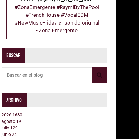
#ZonaEmergente
#RaymiByThePool
#FrenchHouse
#VocalEDM
#NewMusicFriday
♬ sonido original
- Zona Emergente
BUSCAR
ARCHIVO
2026
1630
agosto
19
julio
129
junio
241