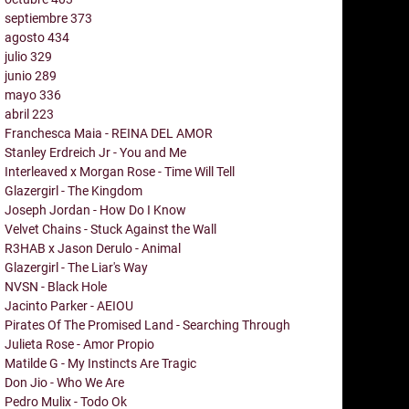
septiembre
373
agosto
434
julio
329
junio
289
mayo
336
abril
223
Franchesca Maia - REINA DEL AMOR
Stanley Erdreich Jr - You and Me
Interleaved x Morgan Rose - Time Will Tell
Glazergirl - The Kingdom
Joseph Jordan - How Do I Know
Velvet Chains - Stuck Against the Wall
R3HAB x Jason Derulo - Animal
Glazergirl - The Liar's Way
NVSN - Black Hole
Jacinto Parker - AEIOU
Pirates Of The Promised Land - Searching Through
Julieta Rose - Amor Propio
Matilde G - My Instincts Are Tragic
Don Jio - Who We Are
Pedro Mulix - Todo Ok