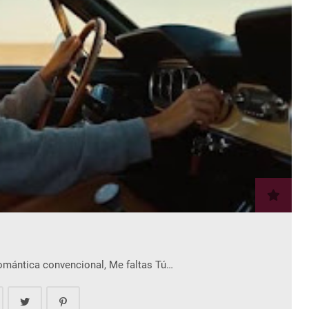
romántica convencional, Me faltas Tú…