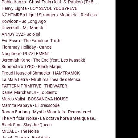
Pablo Iranzo - Ghost Train (feat. S. Pablos) (Tc-5...
Heavy Lighta - UOY SEVOL YDOBYREVE
NGHTMRE x Liquid Stranger x Mougleta - Restless
Kowloon - So Long Ago
Unverkalt - Mr. Monster
AN/DY CVZ - Solo sé
Eve Essex - The Fabulous Truth
Floramay Holliday - Canoe
Nosphere - PUZZLEMENT
Jeremiah Kane - The End (feat. Leo Iwasaki)
Subdocta x TYRO - Black Magic
Proud House of Shmucks - HAMTRAMCK
La Mala Letra - Mi última línea de defensa
PATTERN PRIMITIVE - THE WATER
Daniel Marchan Jr - Lo Siento
Marco Valisi - BOSSANOVA HOUSE
Mamita Papaya - El Dresscode
Ronan Furlong - Mystic Mountain - Remastered
The Artificial Noise - La octava hora antes que se...
Black Sun - Slay the Queen
MICALL - The Noise
Jacob Chacko - Feel Alive