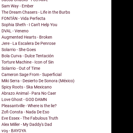
Sam Way - Ember
The Dream Chasers - Life in the Burbs
FONTÁN - Vida Perfecta
Sophia Sheth - I Can't Help You
DVAL - Veneno
Augmented Hearts - Broken
Jere - La Escalera De Penrose
Solarrio - She Goes
Bola Curva - Dulce Tentación
Torture Machine - Icon of Sin
Solarrio - Out of Time
Cameron Sage From - Superficial
Miki Serra - Desierto De Sonora (México)
Spicy Roots - Ska Mexicano
Abrazo Animal - Para No Caer
Love Ghost - GOD DAMN
Pleasantville - Where is the lie?
Zofi Consta - Nada De Eso
Eve Essex - The Fabulous Truth
Alex Miller - My Daddy's Dad
voş - BAYOYA