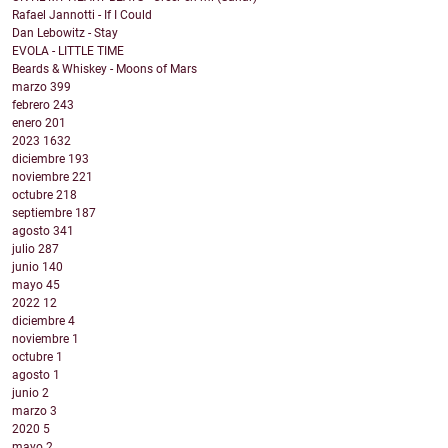
Rafael Jannotti - If I Could
Dan Lebowitz - Stay
EVOLA - LITTLE TIME
Beards & Whiskey - Moons of Mars
marzo
399
febrero
243
enero
201
2023
1632
diciembre
193
noviembre
221
octubre
218
septiembre
187
agosto
341
julio
287
junio
140
mayo
45
2022
12
diciembre
4
noviembre
1
octubre
1
agosto
1
junio
2
marzo
3
2020
5
mayo
2