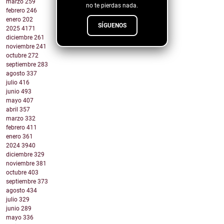
marzo
259
no te pierdas nada.
febrero
246
enero
202
SÍGUENOS
2025
4171
diciembre
261
noviembre
241
octubre
272
septiembre
283
agosto
337
julio
416
junio
493
mayo
407
abril
357
marzo
332
febrero
411
enero
361
2024
3940
diciembre
329
noviembre
381
octubre
403
septiembre
373
agosto
434
julio
329
junio
289
mayo
336