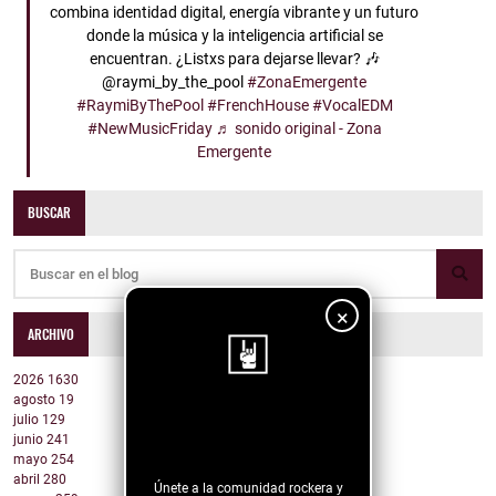
combina identidad digital, energía vibrante y un futuro
donde la música y la inteligencia artificial se
encuentran. ¿Listxs para dejarse llevar? 🎶
@raymi_by_the_pool
#ZonaEmergente
#RaymiByThePool
#FrenchHouse
#VocalEDM
#NewMusicFriday
♬ sonido original - Zona
Emergente
BUSCAR
×
ARCHIVO
2026
1630
agosto
19
¡Sigue nuestro
julio
129
junio
241
blog!
mayo
254
abril
280
Únete a la comunidad rockera y