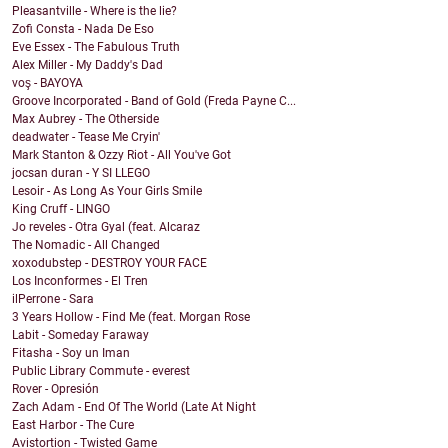
Pleasantville - Where is the lie?
Zofi Consta - Nada De Eso
Eve Essex - The Fabulous Truth
Alex Miller - My Daddy's Dad
voş - BAYOYA
Groove Incorporated - Band of Gold (Freda Payne C...
Max Aubrey - The Otherside
deadwater - Tease Me Cryin'
Mark Stanton & Ozzy Riot - All You've Got
jocsan duran - Y SI LLEGO
Lesoir - As Long As Your Girls Smile
King Cruff - LINGO
Jo reveles - Otra Gyal (feat. Alcaraz
The Nomadic - All Changed
xoxodubstep - DESTROY YOUR FACE
Los Inconformes - El Tren
ilPerrone - Sara
3 Years Hollow - Find Me (feat. Morgan Rose
Labit - Someday Faraway
Fitasha - Soy un Iman
Public Library Commute - everest
Rover - Opresión
Zach Adam - End Of The World (Late At Night
East Harbor - The Cure
Avistortion - Twisted Game