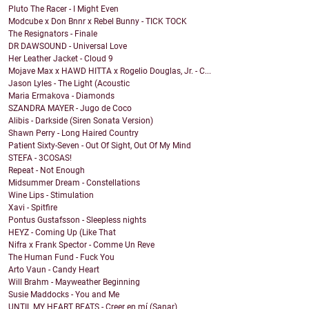
Pluto The Racer - I Might Even
Modcube x Don Bnnr x Rebel Bunny - TICK TOCK
The Resignators - Finale
DR DAWSOUND - Universal Love
Her Leather Jacket - Cloud 9
Mojave Max x HAWD HITTA x Rogelio Douglas, Jr. - C...
Jason Lyles - The Light (Acoustic
Maria Ermakova - Diamonds
SZANDRA MAYER - Jugo de Coco
Alibis - Darkside (Siren Sonata Version)
Shawn Perry - Long Haired Country
Patient Sixty-Seven - Out Of Sight, Out Of My Mind
STEFA - 3COSAS!
Repeat - Not Enough
Midsummer Dream - Constellations
Wine Lips - Stimulation
Xavi - Spitfire
Pontus Gustafsson - Sleepless nights
HEYZ - Coming Up (Like That
Nifra x Frank Spector - Comme Un Reve
The Human Fund - Fuck You
Arto Vaun - Candy Heart
Will Brahm - Mayweather Beginning
Susie Maddocks - You and Me
UNTIL MY HEART BEATS - Creer en mí (Sanar)