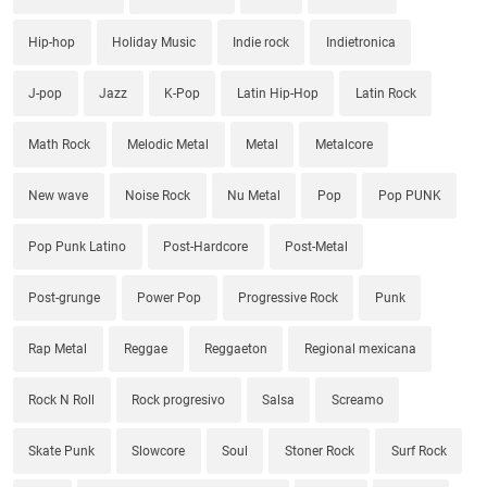
Hip-hop
Holiday Music
Indie rock
Indietronica
J-pop
Jazz
K-Pop
Latin Hip-Hop
Latin Rock
Math Rock
Melodic Metal
Metal
Metalcore
New wave
Noise Rock
Nu Metal
Pop
Pop PUNK
Pop Punk Latino
Post-Hardcore
Post-Metal
Post-grunge
Power Pop
Progressive Rock
Punk
Rap Metal
Reggae
Reggaeton
Regional mexicana
Rock N Roll
Rock progresivo
Salsa
Screamo
Skate Punk
Slowcore
Soul
Stoner Rock
Surf Rock