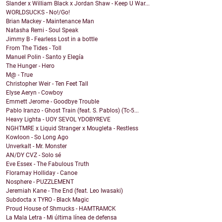
Slander x William Black x Jordan Shaw - Keep U War...
WORLDSUCKS - No!/Go!
Brian Mackey - Maintenance Man
Natasha Remi - Soul Speak
Jimmy B - Fearless Lost in a bottle
From The Tides - Toll
Manuel Polin - Santo y Elegía
The Hunger - Hero
M@ - True
Christopher Weir - Ten Feet Tall
Elyse Aeryn - Cowboy
Emmett Jerome - Goodbye Trouble
Pablo Iranzo - Ghost Train (feat. S. Pablos) (Tc-5...
Heavy Lighta - UOY SEVOL YDOBYREVE
NGHTMRE x Liquid Stranger x Mougleta - Restless
Kowloon - So Long Ago
Unverkalt - Mr. Monster
AN/DY CVZ - Solo sé
Eve Essex - The Fabulous Truth
Floramay Holliday - Canoe
Nosphere - PUZZLEMENT
Jeremiah Kane - The End (feat. Leo Iwasaki)
Subdocta x TYRO - Black Magic
Proud House of Shmucks - HAMTRAMCK
La Mala Letra - Mi última línea de defensa