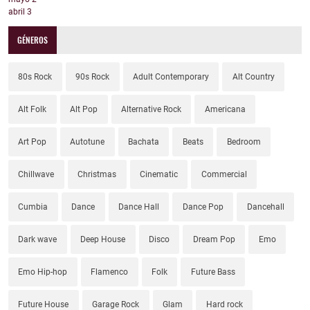
abril
3
GÉNEROS
80s Rock
90s Rock
Adult Contemporary
Alt Country
Alt Folk
Alt Pop
Alternative Rock
Americana
Art Pop
Autotune
Bachata
Beats
Bedroom
Chillwave
Christmas
Cinematic
Commercial
Cumbia
Dance
Dance Hall
Dance Pop
Dancehall
Dark wave
Deep House
Disco
Dream Pop
Emo
Emo Hip-hop
Flamenco
Folk
Future Bass
Future House
Garage Rock
Glam
Hard rock