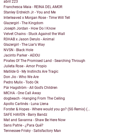
abril
223
Franchesca Maia - REINA DEL AMOR
Stanley Erdreich Jr - You and Me
Interleaved x Morgan Rose - Time Will Tell
Glazergirl - The Kingdom
Joseph Jordan - How Do I Know
Velvet Chains - Stuck Against the Wall
R3HAB x Jason Derulo - Animal
Glazergirl - The Liar's Way
NVSN - Black Hole
Jacinto Parker - AEIOU
Pirates Of The Promised Land - Searching Through
Julieta Rose - Amor Propio
Matilde G - My Instincts Are Tragic
Don Jio - Who We Are
Pedro Mulix - Todo Ok
Pär Hagström - All God’s Children
MICHA - One Call Away
dogbeach - Hanging From The Ceiling
Apollo Carlinés - Luna Llena
Forster & Hopes - Where would you go? (SG Remix) (...
SAFE HAVEN - Barry Bandz
Mat and Savanna - Shaw Be Here Now
Sans Patrie - ¿Para Qué?
Tennessee Frisky - Satisfactory Man