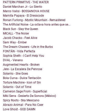
PATTERN PRIMITIVE - THE WATER
Daniel Marchan Jr - Lo Siento
Marco Valisi - BOSSANOVA HOUSE
Mamita Papaya - El Dresscode
Ronan Furlong - Mystic Mountain - Remastered
The Artificial Noise - La octava hora antes que se...
Black Sun - Slay the Queen
MICALL - The Noise
Jacob Chacko - Feel Alive
Sam Way - Ember
The Dream Chasers - Life in the Burbs
FONTÁN - Vida Perfecta
Sophia Sheth - I Can't Help You
DVAL - Veneno
Augmented Hearts - Broken
Jere - La Escalera De Penrose
Solarrio - She Goes
Bola Curva - Dulce Tentación
Torture Machine - Icon of Sin
Solarrio - Out of Time
Cameron Sage From - Superficial
Miki Serra - Desierto De Sonora (México)
Spicy Roots - Ska Mexicano
Abrazo Animal - Para No Caer
Love Ghost - GOD DAMN