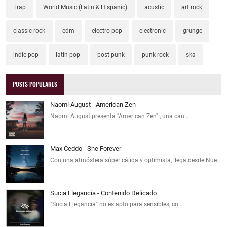
Trap
World Music (Latin & Hispanic)
acustic
art rock
classic rock
edm
electro pop
electronic
grunge
indie pop
latin pop
post-punk
punk rock
ska
POSTS POPULARES
Naomi August - American Zen
Naomi August presenta "American Zen" , una can…
Max Ceddo - She Forever
Con una atmósfera súper cálida y optimista, llega desde Nue…
Sucia Elegancia - Contenido Delicado
"Sucia Elegancia" no es apto para sensibles, co…