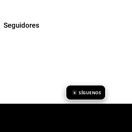
Seguidores
×
SÍGUENOS
Ya te sigo