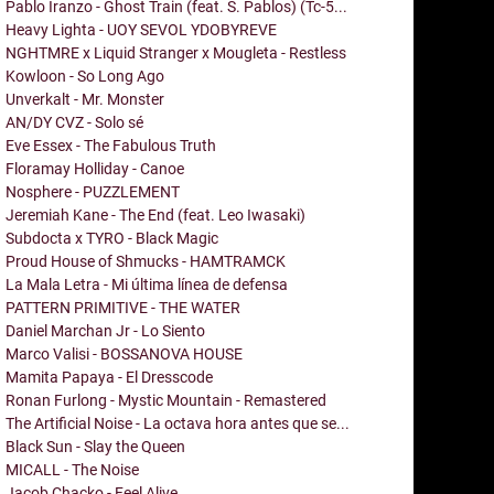
Pablo Iranzo - Ghost Train (feat. S. Pablos) (Tc-5...
Heavy Lighta - UOY SEVOL YDOBYREVE
NGHTMRE x Liquid Stranger x Mougleta - Restless
Kowloon - So Long Ago
Unverkalt - Mr. Monster
AN/DY CVZ - Solo sé
Eve Essex - The Fabulous Truth
Floramay Holliday - Canoe
Nosphere - PUZZLEMENT
Jeremiah Kane - The End (feat. Leo Iwasaki)
Subdocta x TYRO - Black Magic
Proud House of Shmucks - HAMTRAMCK
La Mala Letra - Mi última línea de defensa
PATTERN PRIMITIVE - THE WATER
Daniel Marchan Jr - Lo Siento
Marco Valisi - BOSSANOVA HOUSE
Mamita Papaya - El Dresscode
Ronan Furlong - Mystic Mountain - Remastered
The Artificial Noise - La octava hora antes que se...
Black Sun - Slay the Queen
MICALL - The Noise
Jacob Chacko - Feel Alive