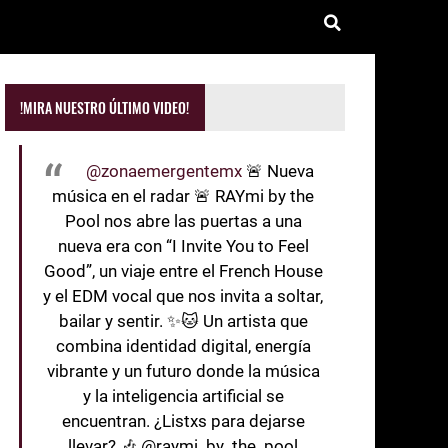
!MIRA NUESTRO ÚLTIMO VIDEO!
@zonaemergentemx
🚨 Nueva
música en el radar 🚨 RAYmi by the
Pool nos abre las puertas a una
nueva era con “I Invite You to Feel
Good”, un viaje entre el French House
y el EDM vocal que nos invita a soltar,
bailar y sentir. ✨🐱 Un artista que
combina identidad digital, energía
vibrante y un futuro donde la música
y la inteligencia artificial se
encuentran. ¿Listxs para dejarse
llevar? 🎶 @raymi_by_the_pool