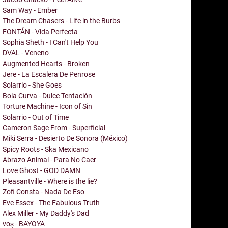
Sam Way - Ember
The Dream Chasers - Life in the Burbs
FONTÁN - Vida Perfecta
Sophia Sheth - I Can't Help You
DVAL - Veneno
Augmented Hearts - Broken
Jere - La Escalera De Penrose
Solarrio - She Goes
Bola Curva - Dulce Tentación
Torture Machine - Icon of Sin
Solarrio - Out of Time
Cameron Sage From - Superficial
Miki Serra - Desierto De Sonora (México)
Spicy Roots - Ska Mexicano
Abrazo Animal - Para No Caer
Love Ghost - GOD DAMN
Pleasantville - Where is the lie?
Zofi Consta - Nada De Eso
Eve Essex - The Fabulous Truth
Alex Miller - My Daddy's Dad
voş - BAYOYA