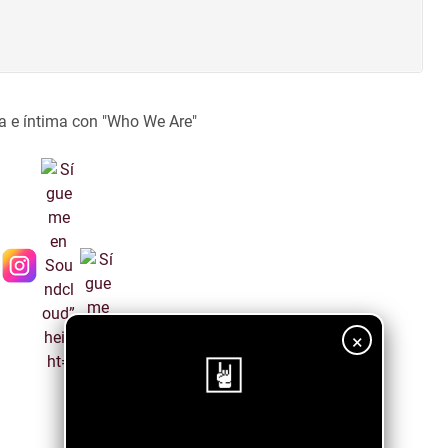
a e íntima con "Who We Are"
×
¡Sigue nuestro blog!