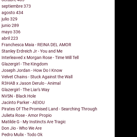
septiembre
373
agosto
434
julio
329
junio
289
mayo
336
abril
223
Franchesca Maia - REINA DEL AMOR
Stanley Erdreich Jr - You and Me
Interleaved x Morgan Rose - Time Will Tell
Glazergirl - The Kingdom
Joseph Jordan - How Do I Know
Velvet Chains - Stuck Against the Wall
R3HAB x Jason Derulo - Animal
Glazergirl - The Liar's Way
NVSN - Black Hole
Jacinto Parker - AEIOU
Pirates Of The Promised Land - Searching Through
Julieta Rose - Amor Propio
Matilde G - My Instincts Are Tragic
Don Jio - Who We Are
Pedro Mulix - Todo Ok