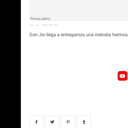
Don Jio
·
Who We Are
Don Jio llega a entregarnos una melodía hermos