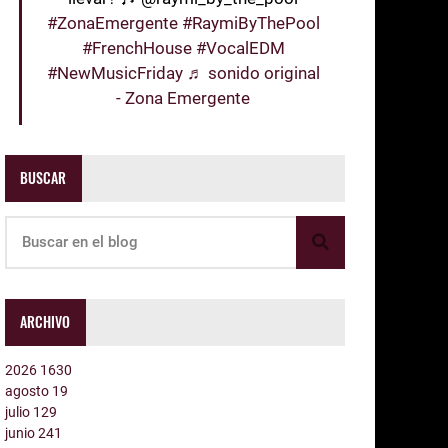
#ZonaEmergente
#RaymiByThePool
#FrenchHouse
#VocalEDM
#NewMusicFriday
♬ sonido original
- Zona Emergente
BUSCAR
ARCHIVO
2026
1630
agosto
19
julio
129
junio
241