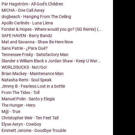
Pär Hagström - All God’s Children
MICHA - One Call Away
dogbeach - Hanging From The Ceiling
Apollo Carlinés - Luna Llena
Forster & Hopes - Where would you go? (SG Remix) (...
SAFE HAVEN - Barry Bandz
Mat and Savanna - Shaw Be Here Now
Sans Patrie - ¿Para Qué?
Tennessee Frisky - Satisfactory Man
Slander x William Black x Jordan Shaw - Keep U War...
WORLDSUCKS - No!/Go!
Brian Mackey - Maintenance Man
Natasha Remi - Soul Speak
Jimmy B - Fearless Lost in a bottle
From The Tides - Toll
Manuel Polin - Santo y Elegía
The Hunger - Hero
M@ - True
Christopher Weir - Ten Feet Tall
Elyse Aeryn - Cowboy
Emmett Jerome - Goodbye Trouble