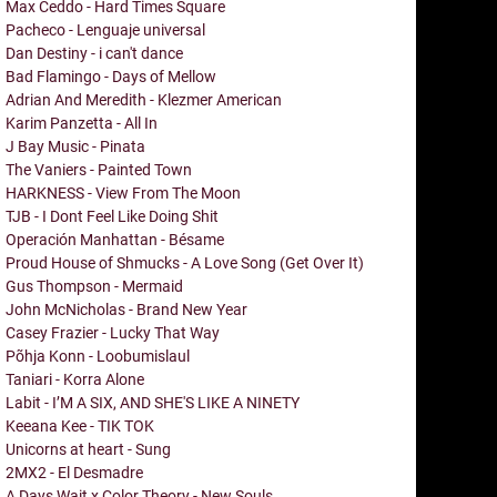
Max Ceddo - Hard Times Square
Pacheco - Lenguaje universal
Dan Destiny - i can't dance
Bad Flamingo - Days of Mellow
Adrian And Meredith - Klezmer American
Karim Panzetta - All In
J Bay Music - Pinata
The Vaniers - Painted Town
HARKNESS - View From The Moon
TJB - I Dont Feel Like Doing Shit
Operación Manhattan - Bésame
Proud House of Shmucks - A Love Song (Get Over It)
Gus Thompson - Mermaid
John McNicholas - Brand New Year
Casey Frazier - Lucky That Way
Põhja Konn - Loobumislaul
Taniari - Korra Alone
Labit - I’M A SIX, AND SHE'S LIKE A NINETY
Keeana Kee - TIK TOK
Unicorns at heart - Sung
2MX2 - El Desmadre
A Days Wait x Color Theory - New Souls