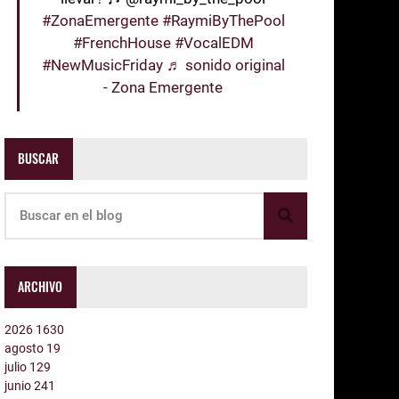
#ZonaEmergente
#RaymiByThePool
#FrenchHouse
#VocalEDM
#NewMusicFriday
♬ sonido original
- Zona Emergente
BUSCAR
ARCHIVO
2026
1630
agosto
19
julio
129
junio
241