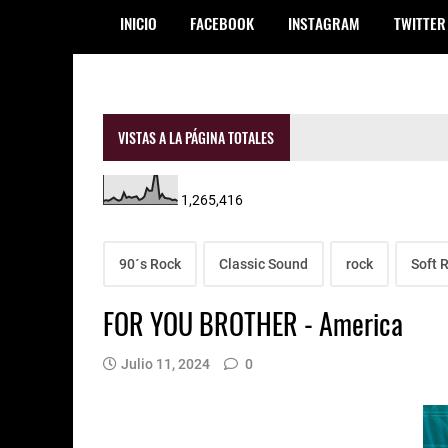
INICIO
FACEBOOK
INSTAGRAM
TWITTER
VISTAS A LA PÁGINA TOTALES
1,265,416
90´s Rock
Classic Sound
rock
Soft 
FOR YOU BROTHER - America
Julio 11, 2024
0