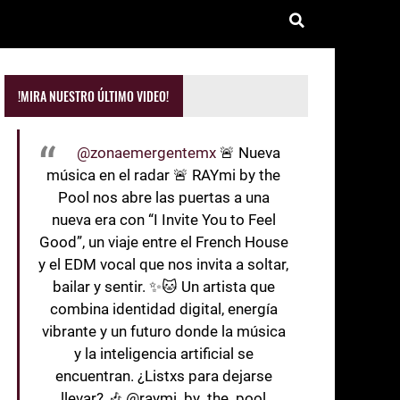
!MIRA NUESTRO ÚLTIMO VIDEO!
@zonaemergentemx
🚨 Nueva
música en el radar 🚨 RAYmi by the
Pool nos abre las puertas a una
nueva era con “I Invite You to Feel
Good”, un viaje entre el French House
y el EDM vocal que nos invita a soltar,
bailar y sentir. ✨🐱 Un artista que
combina identidad digital, energía
vibrante y un futuro donde la música
y la inteligencia artificial se
encuentran. ¿Listxs para dejarse
llevar? 🎶 @raymi_by_the_pool