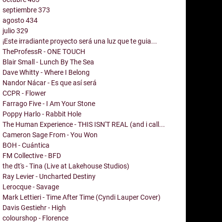
septiembre
373
agosto
434
julio
329
¡Este irradiante proyecto será una luz que te guia...
TheProfessR - ONE TOUCH
Blair Small - Lunch By The Sea
Dave Whitty - Where I Belong
Nandor Nácar - Es que así será
CCPR - Flower
Farrago Five - I Am Your Stone
Poppy Harlo - Rabbit Hole
The Human Experience - THIS ISN'T REAL (and i call...
Cameron Sage From - You Won
BOH - Cuántica
FM Collective - BFD
the dt's - Tina (Live at Lakehouse Studios)
Ray Levier - Uncharted Destiny
Lerocque - Savage
Mark Lettieri - Time After Time (Cyndi Lauper Cover)
Davis Gestiehr - High
colourshop - Florence