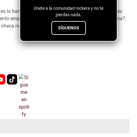
Únete a la comunidad rockera y no te
”
es la banda que te contagia su energía, su ideología y su
pierdas nada.
ntir empoderado, ¿quieres saber de qué se trata su tema?,
 checa nuestra nota.
SÍGUENOS