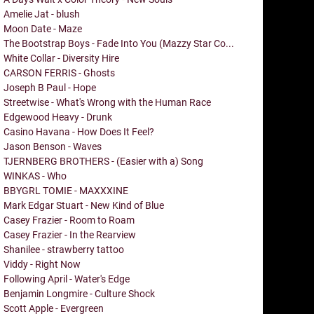
Amelie Jat - blush
Moon Date - Maze
The Bootstrap Boys - Fade Into You (Mazzy Star Co...
White Collar - Diversity Hire
CARSON FERRIS - Ghosts
Joseph B Paul - Hope
Streetwise - What's Wrong with the Human Race
Edgewood Heavy - Drunk
Casino Havana - How Does It Feel?
Jason Benson - Waves
TJERNBERG BROTHERS - (Easier with a) Song
WINKAS - Who
BBYGRL TOMIE - MAXXXINE
Mark Edgar Stuart - New Kind of Blue
Casey Frazier - Room to Roam
Casey Frazier - In the Rearview
Shanilee - strawberry tattoo
Viddy - Right Now
Following April - Water's Edge
Benjamin Longmire - Culture Shock
Scott Apple - Evergreen