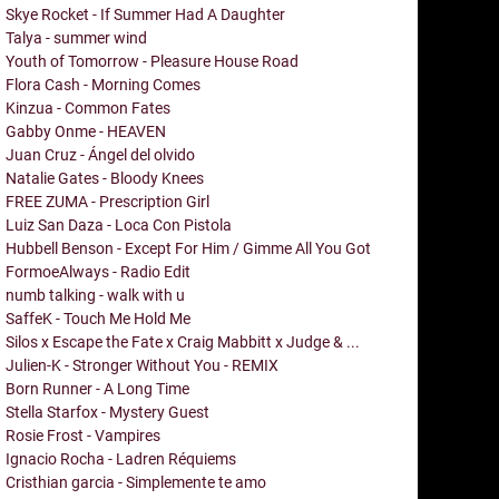
Skye Rocket - If Summer Had A Daughter
Talya - summer wind
Youth of Tomorrow - Pleasure House Road
Flora Cash - Morning Comes
Kinzua - Common Fates
Gabby Onme - HEAVEN
Juan Cruz - Ángel del olvido
Natalie Gates - Bloody Knees
FREE ZUMA - Prescription Girl
Luiz San Daza - Loca Con Pistola
Hubbell Benson - Except For Him / Gimme All You Got
FormoeAlways - Radio Edit
numb talking - walk with u
SaffeK - Touch Me Hold Me
Silos x Escape the Fate x Craig Mabbitt x Judge & ...
Julien-K - Stronger Without You - REMIX
Born Runner - A Long Time
Stella Starfox - Mystery Guest
Rosie Frost - Vampires
Ignacio Rocha - Ladren Réquiems
Cristhian garcia - Simplemente te amo