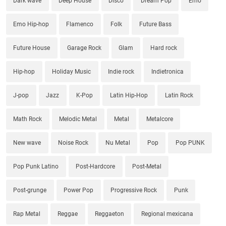
Dark wave
Deep House
Disco
Dream Pop
Emo
Emo Hip-hop
Flamenco
Folk
Future Bass
Future House
Garage Rock
Glam
Hard rock
Hip-hop
Holiday Music
Indie rock
Indietronica
J-pop
Jazz
K-Pop
Latin Hip-Hop
Latin Rock
Math Rock
Melodic Metal
Metal
Metalcore
New wave
Noise Rock
Nu Metal
Pop
Pop PUNK
Pop Punk Latino
Post-Hardcore
Post-Metal
Post-grunge
Power Pop
Progressive Rock
Punk
Rap Metal
Reggae
Reggaeton
Regional mexicana