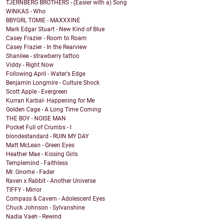
TJERNBERG BROTHERS - (Easier with a) Song
WINKAS - Who
BBYGRL TOMIE - MAXXXINE
Mark Edgar Stuart - New Kind of Blue
Casey Frazier - Room to Roam
Casey Frazier - In the Rearview
Shanilee - strawberry tattoo
Viddy - Right Now
Following April - Water's Edge
Benjamin Longmire - Culture Shock
Scott Apple - Evergreen
Kurran Karbal- Happening for Me
Golden Cage - A Long Time Coming
THE BOY - NOISE MAN
Pocket Full of Crumbs - I
blondestandard - RUIN MY DAY
Matt McLean - Green Eyes
Heather Mae - Kissing Girls
Templemind - Faithless
Mr. Gnome - Fader
Raven x Rabbit - Another Universe
TIFFY - Mirror
Compass & Cavern - Adolescent Eyes
Chuck Johnson - Sylvanshine
Nadia Vaeh - Rewind