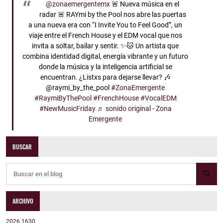
@zonaemergentemx
🚨 Nueva música en el
radar 🚨 RAYmi by the Pool nos abre las puertas
a una nueva era con “I Invite You to Feel Good”, un
viaje entre el French House y el EDM vocal que nos
invita a soltar, bailar y sentir. ✨🐱 Un artista que
combina identidad digital, energía vibrante y un futuro
donde la música y la inteligencia artificial se
encuentran. ¿Listxs para dejarse llevar? 🎶
@raymi_by_the_pool
#ZonaEmergente
#RaymiByThePool
#FrenchHouse
#VocalEDM
#NewMusicFriday
♬ sonido original - Zona
Emergente
BUSCAR
ARCHIVO
2026
1630