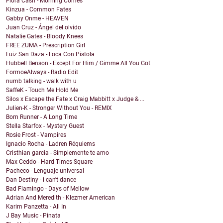
Flora Cash - Morning Comes
Kinzua - Common Fates
Gabby Onme - HEAVEN
Juan Cruz - Ángel del olvido
Natalie Gates - Bloody Knees
FREE ZUMA - Prescription Girl
Luiz San Daza - Loca Con Pistola
Hubbell Benson - Except For Him / Gimme All You Got
FormoeAlways - Radio Edit
numb talking - walk with u
SaffeK - Touch Me Hold Me
Silos x Escape the Fate x Craig Mabbitt x Judge & ...
Julien-K - Stronger Without You - REMIX
Born Runner - A Long Time
Stella Starfox - Mystery Guest
Rosie Frost - Vampires
Ignacio Rocha - Ladren Réquiems
Cristhian garcia - Simplemente te amo
Max Ceddo - Hard Times Square
Pacheco - Lenguaje universal
Dan Destiny - i can't dance
Bad Flamingo - Days of Mellow
Adrian And Meredith - Klezmer American
Karim Panzetta - All In
J Bay Music - Pinata