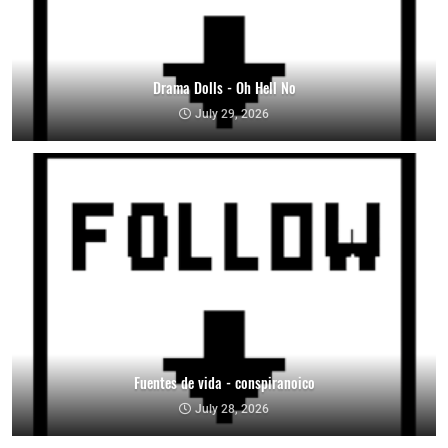
Drama Dolls - Oh Hell No
July 29, 2026
Fuentes de vida - conspiranoico
July 28, 2026