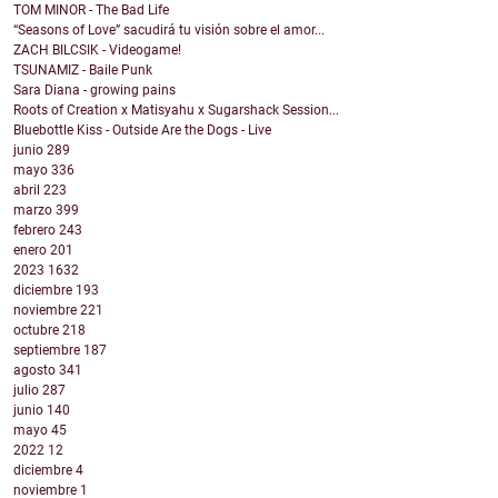
TOM MINOR - The Bad Life
“Seasons of Love” sacudirá tu visión sobre el amor...
ZACH BILCSIK - Videogame!
TSUNAMIZ - Baile Punk
Sara Diana - growing pains
Roots of Creation x Matisyahu x Sugarshack Session...
Bluebottle Kiss - Outside Are the Dogs - Live
junio
289
mayo
336
abril
223
marzo
399
febrero
243
enero
201
2023
1632
diciembre
193
noviembre
221
octubre
218
septiembre
187
agosto
341
julio
287
junio
140
mayo
45
2022
12
diciembre
4
noviembre
1