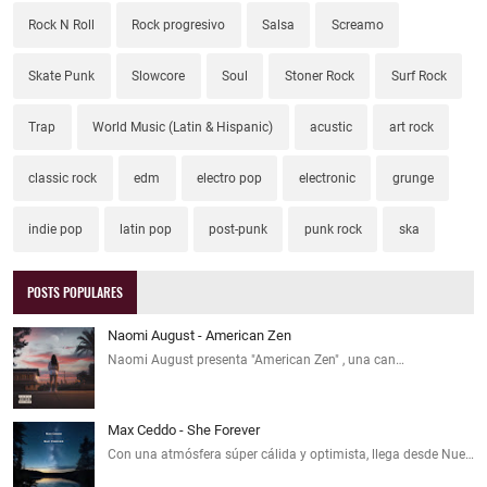
Rock N Roll
Rock progresivo
Salsa
Screamo
Skate Punk
Slowcore
Soul
Stoner Rock
Surf Rock
Trap
World Music (Latin & Hispanic)
acustic
art rock
classic rock
edm
electro pop
electronic
grunge
indie pop
latin pop
post-punk
punk rock
ska
POSTS POPULARES
Naomi August - American Zen
Naomi August presenta "American Zen" , una can…
Max Ceddo - She Forever
Con una atmósfera súper cálida y optimista, llega desde Nue…