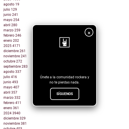
agosto
19
julio
129
junio
241
mayo
254
abril
280
marzo
259
×
febrero
246
enero
202
2025
4171
diciembre
261
noviembre
241
¡Sigue nuestro
octubre
272
septiembre
283
blog!
agosto
337
julio
416
Únete a la comunidad rockera y
junio
493
no te pierdas nada.
mayo
407
abril
357
SÍGUENOS
marzo
332
febrero
411
enero
361
2024
3940
diciembre
329
noviembre
381
octubre
403