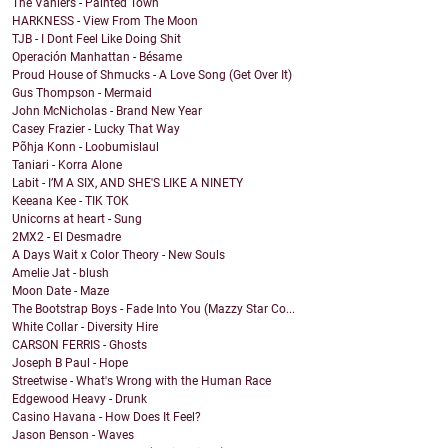
The Vaniers - Painted Town
HARKNESS - View From The Moon
TJB - I Dont Feel Like Doing Shit
Operación Manhattan - Bésame
Proud House of Shmucks - A Love Song (Get Over It)
Gus Thompson - Mermaid
John McNicholas - Brand New Year
Casey Frazier - Lucky That Way
Põhja Konn - Loobumislaul
Taniari - Korra Alone
Labit - I’M A SIX, AND SHE'S LIKE A NINETY
Keeana Kee - TIK TOK
Unicorns at heart - Sung
2MX2 - El Desmadre
A Days Wait x Color Theory - New Souls
Amelie Jat - blush
Moon Date - Maze
The Bootstrap Boys - Fade Into You (Mazzy Star Co...
White Collar - Diversity Hire
CARSON FERRIS - Ghosts
Joseph B Paul - Hope
Streetwise - What's Wrong with the Human Race
Edgewood Heavy - Drunk
Casino Havana - How Does It Feel?
Jason Benson - Waves