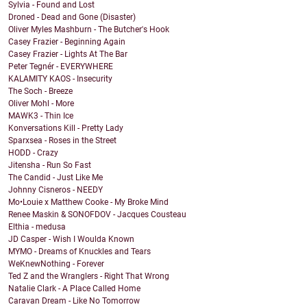
Sylvia - Found and Lost
Droned - Dead and Gone (Disaster)
Oliver Myles Mashburn - The Butcher's Hook
Casey Frazier - Beginning Again
Casey Frazier - Lights At The Bar
Peter Tegnér - EVERYWHERE
KALAMITY KAOS - Insecurity
The Soch - Breeze
Oliver Mohl - More
MAWK3 - Thin Ice
Konversations Kill - Pretty Lady
Sparxsea - Roses in the Street
HODD - Crazy
Jitensha - Run So Fast
The Candid - Just Like Me
Johnny Cisneros - NEEDY
Mo•Louie x Matthew Cooke - My Broke Mind
Renee Maskin & SONOFDOV - Jacques Cousteau
Elthia - medusa
JD Casper - Wish I Woulda Known
MYMO - Dreams of Knuckles and Tears
WeKnewNothing - Forever
Ted Z and the Wranglers - Right That Wrong
Natalie Clark - A Place Called Home
Caravan Dream - Like No Tomorrow