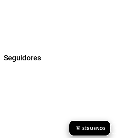
Seguidores
×
SÍGUENOS
Ya te sigo