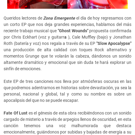
Queridos lectores de
Zona Emergente
el día de hoy regresamos con
un corto EP que nos deja grandes experiencias, hablamos del más
reciente trabajo musical que
"Ghost Wounds"
propuesta confirmada
por Chris Eckhart (voz y guitarr
a
), Cale Muffley (bajo) y Jonathan
Roth (batería y voz) nos regala a través de su EP
"Slow Apocalypse"
una producción de alta calidad con toques Rock alternativo y
momentos Grunge que te volarán la cabeza, dándonos un sonido
altamente dramático y emocional que sin duda te hará explorar un
sinfín de emociones.
Este EP de tres canciones nos lleva por atmósferas oscuras en las
que podremos adentrarnos en historias sobre devastación, ya sea la
personal, nacional y global, tal y como su nombre es sobre un
apocalipsis del que no se puede escapar.
Fate Of Lust
es el génesis de esta obra recibiéndonos con un sonido
cargado de misterio a través de arpegios llenos de oscuridad, en esta
canción tenemos una voz malhumorada que destaca
emocionalmente, guiándonos por subidas y bajadas de energía a su