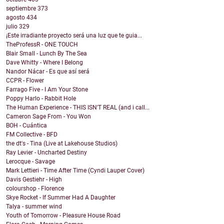
septiembre
373
agosto
434
julio
329
¡Este irradiante proyecto será una luz que te guia...
TheProfessR - ONE TOUCH
Blair Small - Lunch By The Sea
Dave Whitty - Where I Belong
Nandor Nácar - Es que así será
CCPR - Flower
Farrago Five - I Am Your Stone
Poppy Harlo - Rabbit Hole
The Human Experience - THIS ISN'T REAL (and i call...
Cameron Sage From - You Won
BOH - Cuántica
FM Collective - BFD
the dt's - Tina (Live at Lakehouse Studios)
Ray Levier - Uncharted Destiny
Lerocque - Savage
Mark Lettieri - Time After Time (Cyndi Lauper Cover)
Davis Gestiehr - High
colourshop - Florence
Skye Rocket - If Summer Had A Daughter
Talya - summer wind
Youth of Tomorrow - Pleasure House Road