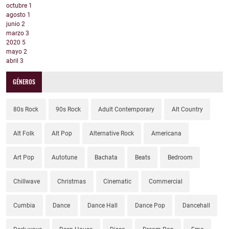
octubre
1
agosto
1
junio
2
marzo
3
2020
5
mayo
2
abril
3
GÉNEROS
80s Rock
90s Rock
Adult Contemporary
Alt Country
Alt Folk
Alt Pop
Alternative Rock
Americana
Art Pop
Autotune
Bachata
Beats
Bedroom
Chillwave
Christmas
Cinematic
Commercial
Cumbia
Dance
Dance Hall
Dance Pop
Dancehall