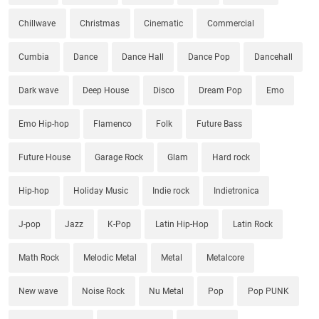
Chillwave
Christmas
Cinematic
Commercial
Cumbia
Dance
Dance Hall
Dance Pop
Dancehall
Dark wave
Deep House
Disco
Dream Pop
Emo
Emo Hip-hop
Flamenco
Folk
Future Bass
Future House
Garage Rock
Glam
Hard rock
Hip-hop
Holiday Music
Indie rock
Indietronica
J-pop
Jazz
K-Pop
Latin Hip-Hop
Latin Rock
Math Rock
Melodic Metal
Metal
Metalcore
New wave
Noise Rock
Nu Metal
Pop
Pop PUNK