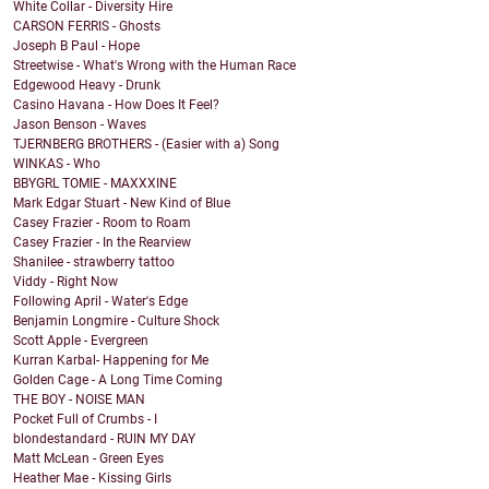
White Collar - Diversity Hire
CARSON FERRIS - Ghosts
Joseph B Paul - Hope
Streetwise - What's Wrong with the Human Race
Edgewood Heavy - Drunk
Casino Havana - How Does It Feel?
Jason Benson - Waves
TJERNBERG BROTHERS - (Easier with a) Song
WINKAS - Who
BBYGRL TOMIE - MAXXXINE
Mark Edgar Stuart - New Kind of Blue
Casey Frazier - Room to Roam
Casey Frazier - In the Rearview
Shanilee - strawberry tattoo
Viddy - Right Now
Following April - Water's Edge
Benjamin Longmire - Culture Shock
Scott Apple - Evergreen
Kurran Karbal- Happening for Me
Golden Cage - A Long Time Coming
THE BOY - NOISE MAN
Pocket Full of Crumbs - I
blondestandard - RUIN MY DAY
Matt McLean - Green Eyes
Heather Mae - Kissing Girls