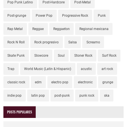
Pop Punk Latino
Post-Hardcore
Post-Metal
Post-grunge
Power Pop
Progressive Rock
Punk
Rap Metal
Reggae
Reggaeton
Regional mexicana
Rock N Roll
Rock progresivo
Salsa
Screamo
Skate Punk
Slowcore
Soul
Stoner Rock
Surf Rock
Trap
World Music (Latin & Hispanic)
acustic
art rock
classic rock
edm
electro pop
electronic
grunge
indie pop
latin pop
post-punk
punk rock
ska
POSTS POPULARES