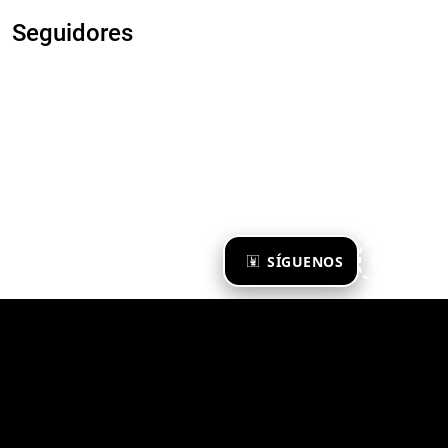
Seguidores
×
SÍGUENOS
Ya te sigo