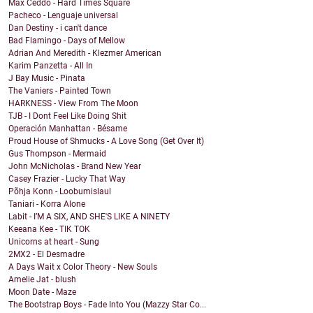
Max Ceddo - Hard Times Square
Pacheco - Lenguaje universal
Dan Destiny - i can't dance
Bad Flamingo - Days of Mellow
Adrian And Meredith - Klezmer American
Karim Panzetta - All In
J Bay Music - Pinata
The Vaniers - Painted Town
HARKNESS - View From The Moon
TJB - I Dont Feel Like Doing Shit
Operación Manhattan - Bésame
Proud House of Shmucks - A Love Song (Get Over It)
Gus Thompson - Mermaid
John McNicholas - Brand New Year
Casey Frazier - Lucky That Way
Põhja Konn - Loobumislaul
Taniari - Korra Alone
Labit - I’M A SIX, AND SHE'S LIKE A NINETY
Keeana Kee - TIK TOK
Unicorns at heart - Sung
2MX2 - El Desmadre
A Days Wait x Color Theory - New Souls
Amelie Jat - blush
Moon Date - Maze
The Bootstrap Boys - Fade Into You (Mazzy Star Co...