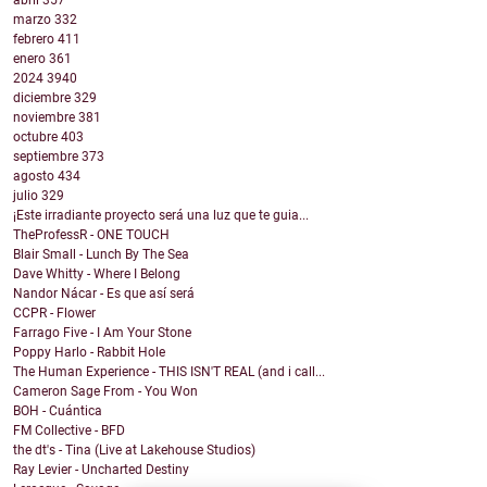
marzo
332
febrero
411
enero
361
2024
3940
diciembre
329
noviembre
381
octubre
403
septiembre
373
agosto
434
julio
329
¡Este irradiante proyecto será una luz que te guia...
TheProfessR - ONE TOUCH
Blair Small - Lunch By The Sea
Dave Whitty - Where I Belong
Nandor Nácar - Es que así será
CCPR - Flower
Farrago Five - I Am Your Stone
Poppy Harlo - Rabbit Hole
The Human Experience - THIS ISN'T REAL (and i call...
Cameron Sage From - You Won
BOH - Cuántica
FM Collective - BFD
the dt's - Tina (Live at Lakehouse Studios)
Ray Levier - Uncharted Destiny