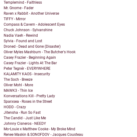
Templemind - Faithless
Mr. Gnome - Fader
Raven x Rabbit - Another Universe
TIFFY - Mirror
Compass & Cavern - Adolescent Eyes
Chuck Johnson - Sylvanshine
Nadia Vaeh - Rewind
Sylvia - Found and Lost
Droned - Dead and Gone (Disaster)
Oliver Myles Mashburn - The Butcher's Hook
Casey Frazier - Beginning Again
Casey Frazier - Lights At The Bar
Peter Tegnér - EVERYWHERE
KALAMITY KAOS - Insecurity
The Soch - Breeze
Oliver Mohl - More
MAWK3 - Thin Ice
Konversations Kill - Pretty Lady
Sparxsea - Roses in the Street
HODD - Crazy
Jitensha - Run So Fast
The Candid - Just Like Me
Johnny Cisneros - NEEDY
Mo•Louie x Matthew Cooke - My Broke Mind
Renee Maskin & SONOFDOV - Jacques Cousteau