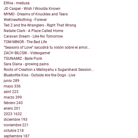
Elthia - medusa
JD Casper - Wish I Woulda Known
MYMO - Dreams of Knuckles and Tears
WeKnewNothing - Forever
Ted Z and the Wranglers - Right That Wrong
Natalie Clark - A Place Called Home
Caravan Dream - Like No Tomorrow
TOM MINOR - The Bad Life
“Seasons of Love” sacudirá tu visión sobre el amor...
ZACH BILCSIK - Videogame!
TSUNAMIZ - Baile Punk
Sara Diana - growing pains
Roots of Creation x Matisyahu x Sugarshack Session...
Bluebottle Kiss - Outside Are the Dogs - Live
junio
289
mayo
336
abril
223
marzo
399
febrero
243
enero
201
2023
1632
diciembre
193
noviembre
221
octubre
218
septiembre
187