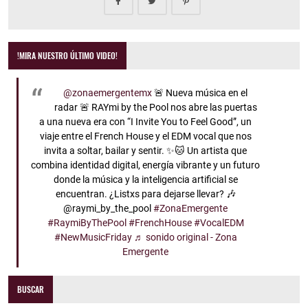
!MIRA NUESTRO ÚLTIMO VIDEO!
@zonaemergentemx
🚨 Nueva música en el
radar 🚨 RAYmi by the Pool nos abre las puertas
a una nueva era con “I Invite You to Feel Good”, un
viaje entre el French House y el EDM vocal que nos
invita a soltar, bailar y sentir. ✨🐱 Un artista que
combina identidad digital, energía vibrante y un futuro
donde la música y la inteligencia artificial se
encuentran. ¿Listxs para dejarse llevar? 🎶
@raymi_by_the_pool
#ZonaEmergente
#RaymiByThePool
#FrenchHouse
#VocalEDM
#NewMusicFriday
♬ sonido original - Zona
Emergente
BUSCAR