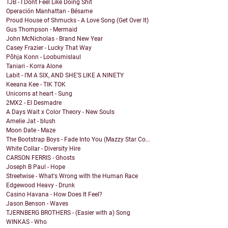
TJB - I Dont Feel Like Doing Shit
Operación Manhattan - Bésame
Proud House of Shmucks - A Love Song (Get Over It)
Gus Thompson - Mermaid
John McNicholas - Brand New Year
Casey Frazier - Lucky That Way
Põhja Konn - Loobumislaul
Taniari - Korra Alone
Labit - I’M A SIX, AND SHE'S LIKE A NINETY
Keeana Kee - TIK TOK
Unicorns at heart - Sung
2MX2 - El Desmadre
A Days Wait x Color Theory - New Souls
Amelie Jat - blush
Moon Date - Maze
The Bootstrap Boys - Fade Into You (Mazzy Star Co...
White Collar - Diversity Hire
CARSON FERRIS - Ghosts
Joseph B Paul - Hope
Streetwise - What's Wrong with the Human Race
Edgewood Heavy - Drunk
Casino Havana - How Does It Feel?
Jason Benson - Waves
TJERNBERG BROTHERS - (Easier with a) Song
WINKAS - Who