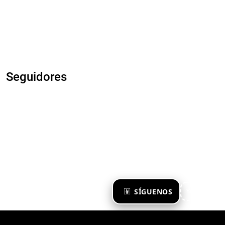
Seguidores
×
SÍGUENOS
Ya te sigo