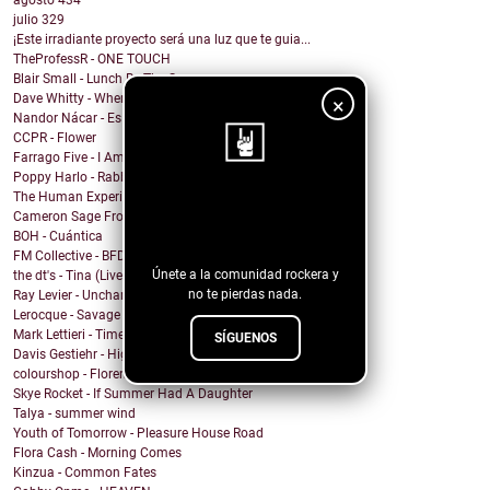
agosto
434
julio
329
¡Este irradiante proyecto será una luz que te guia...
TheProfessR - ONE TOUCH
Blair Small - Lunch By The Sea
Dave Whitty - Where I Belong
×
Nandor Nácar - Es que así será
CCPR - Flower
Farrago Five - I Am Your Stone
Poppy Harlo - Rabbit Hole
The Human Experience - THIS ISN'T REAL (and i call...
¡Sigue nuestro
Cameron Sage From - You Won
blog!
BOH - Cuántica
FM Collective - BFD
Únete a la comunidad rockera y
the dt's - Tina (Live at Lakehouse Studios)
no te pierdas nada.
Ray Levier - Uncharted Destiny
Lerocque - Savage
Mark Lettieri - Time After Time (Cyndi Lauper Cover)
SÍGUENOS
Davis Gestiehr - High
colourshop - Florence
Skye Rocket - If Summer Had A Daughter
Talya - summer wind
Youth of Tomorrow - Pleasure House Road
Flora Cash - Morning Comes
Kinzua - Common Fates