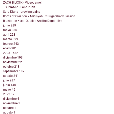
ZACH BILCSIK - Videogame!
TSUNAMIZ - Baile Punk
Sara Diana - growing pains
Roots of Creation x Matisyahu x Sugarshack Session...
Bluebottle Kiss - Outside Are the Dogs - Live
junio
289
mayo
336
abril
223
marzo
399
febrero
243
enero
201
2023
1632
diciembre
193
noviembre
221
octubre
218
septiembre
187
agosto
341
julio
287
junio
140
mayo
45
2022
12
diciembre
4
noviembre
1
octubre
1
agosto
1