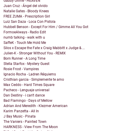
Gabby Onme - HEAVEN
Juan Cruz - Ángel del olvido
Natalie Gates - Bloody Knees
FREE ZUMA - Prescription Girl
Luiz San Daza - Loca Con Pistola
Hubbell Benson - Except For Him / Gimme All You Got
FormoeAlways - Radio Edit
numb talking - walk with u
SaffeK - Touch Me Hold Me
Silos x Escape the Fate x Craig Mabbitt x Judge & ...
Julien-K - Stronger Without You - REMIX
Born Runner - A Long Time
Stella Starfox - Mystery Guest
Rosie Frost - Vampires
Ignacio Rocha - Ladren Réquiems
Cristhian garcia - Simplemente te amo
Max Ceddo - Hard Times Square
Pacheco - Lenguaje universal
Dan Destiny - i can't dance
Bad Flamingo - Days of Mellow
Adrian And Meredith - Klezmer American
Karim Panzetta - All In
J Bay Music - Pinata
The Vaniers - Painted Town
HARKNESS - View From The Moon