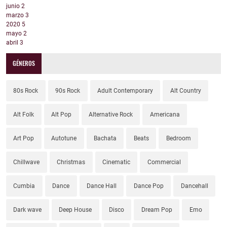
junio
2
marzo
3
2020
5
mayo
2
abril
3
GÉNEROS
80s Rock
90s Rock
Adult Contemporary
Alt Country
Alt Folk
Alt Pop
Alternative Rock
Americana
Art Pop
Autotune
Bachata
Beats
Bedroom
Chillwave
Christmas
Cinematic
Commercial
Cumbia
Dance
Dance Hall
Dance Pop
Dancehall
Dark wave
Deep House
Disco
Dream Pop
Emo