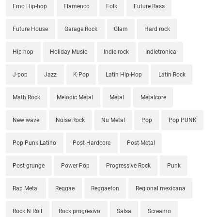
Emo Hip-hop
Flamenco
Folk
Future Bass
Future House
Garage Rock
Glam
Hard rock
Hip-hop
Holiday Music
Indie rock
Indietronica
J-pop
Jazz
K-Pop
Latin Hip-Hop
Latin Rock
Math Rock
Melodic Metal
Metal
Metalcore
New wave
Noise Rock
Nu Metal
Pop
Pop PUNK
Pop Punk Latino
Post-Hardcore
Post-Metal
Post-grunge
Power Pop
Progressive Rock
Punk
Rap Metal
Reggae
Reggaeton
Regional mexicana
Rock N Roll
Rock progresivo
Salsa
Screamo