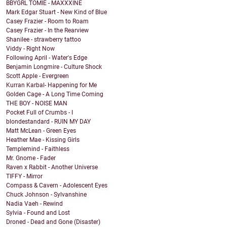
BBYGRL TOMIE - MAXXXINE
Mark Edgar Stuart - New Kind of Blue
Casey Frazier - Room to Roam
Casey Frazier - In the Rearview
Shanilee - strawberry tattoo
Viddy - Right Now
Following April - Water's Edge
Benjamin Longmire - Culture Shock
Scott Apple - Evergreen
Kurran Karbal- Happening for Me
Golden Cage - A Long Time Coming
THE BOY - NOISE MAN
Pocket Full of Crumbs - I
blondestandard - RUIN MY DAY
Matt McLean - Green Eyes
Heather Mae - Kissing Girls
Templemind - Faithless
Mr. Gnome - Fader
Raven x Rabbit - Another Universe
TIFFY - Mirror
Compass & Cavern - Adolescent Eyes
Chuck Johnson - Sylvanshine
Nadia Vaeh - Rewind
Sylvia - Found and Lost
Droned - Dead and Gone (Disaster)