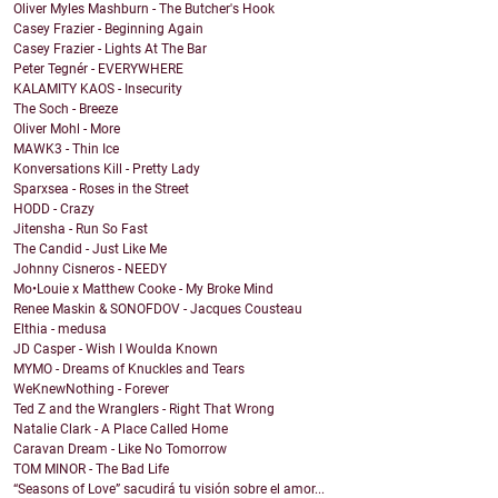
Oliver Myles Mashburn - The Butcher's Hook
Casey Frazier - Beginning Again
Casey Frazier - Lights At The Bar
Peter Tegnér - EVERYWHERE
KALAMITY KAOS - Insecurity
The Soch - Breeze
Oliver Mohl - More
MAWK3 - Thin Ice
Konversations Kill - Pretty Lady
Sparxsea - Roses in the Street
HODD - Crazy
Jitensha - Run So Fast
The Candid - Just Like Me
Johnny Cisneros - NEEDY
Mo•Louie x Matthew Cooke - My Broke Mind
Renee Maskin & SONOFDOV - Jacques Cousteau
Elthia - medusa
JD Casper - Wish I Woulda Known
MYMO - Dreams of Knuckles and Tears
WeKnewNothing - Forever
Ted Z and the Wranglers - Right That Wrong
Natalie Clark - A Place Called Home
Caravan Dream - Like No Tomorrow
TOM MINOR - The Bad Life
“Seasons of Love” sacudirá tu visión sobre el amor...