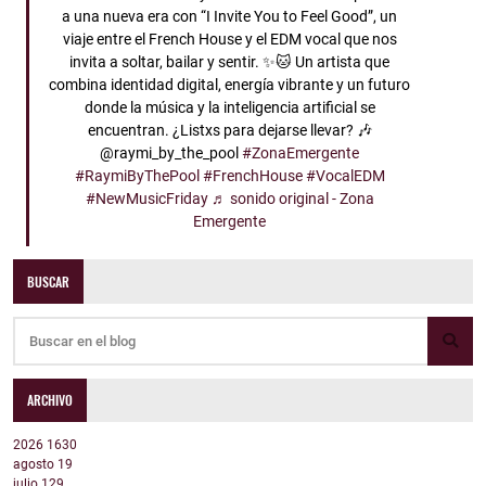
a una nueva era con “I Invite You to Feel Good”, un
viaje entre el French House y el EDM vocal que nos
invita a soltar, bailar y sentir. ✨🐱 Un artista que
combina identidad digital, energía vibrante y un futuro
donde la música y la inteligencia artificial se
encuentran. ¿Listxs para dejarse llevar? 🎶
@raymi_by_the_pool
#ZonaEmergente
#RaymiByThePool
#FrenchHouse
#VocalEDM
#NewMusicFriday
♬ sonido original - Zona
Emergente
BUSCAR
ARCHIVO
2026
1630
agosto
19
julio
129