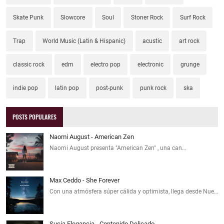
Skate Punk
Slowcore
Soul
Stoner Rock
Surf Rock
Trap
World Music (Latin & Hispanic)
acustic
art rock
classic rock
edm
electro pop
electronic
grunge
indie pop
latin pop
post-punk
punk rock
ska
POSTS POPULARES
Naomi August - American Zen
Naomi August presenta "American Zen" , una can…
Max Ceddo - She Forever
Con una atmósfera súper cálida y optimista, llega desde Nue…
Sucia Elegancia - Contenido Delicado