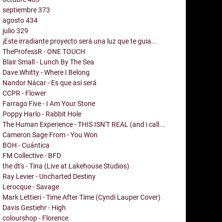
septiembre
373
agosto
434
julio
329
¡Este irradiante proyecto será una luz que te guia...
TheProfessR - ONE TOUCH
Blair Small - Lunch By The Sea
Dave Whitty - Where I Belong
Nandor Nácar - Es que así será
CCPR - Flower
Farrago Five - I Am Your Stone
Poppy Harlo - Rabbit Hole
The Human Experience - THIS ISN'T REAL (and i call...
Cameron Sage From - You Won
BOH - Cuántica
FM Collective - BFD
the dt's - Tina (Live at Lakehouse Studios)
Ray Levier - Uncharted Destiny
Lerocque - Savage
Mark Lettieri - Time After Time (Cyndi Lauper Cover)
Davis Gestiehr - High
colourshop - Florence