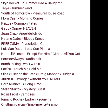
Skye Rocket - If Summer Had A Daughter
Talya - summer wind
Youth of Tomorrow - Pleasure House Road
Flora Cash - Morning Comes
Kinzua - Common Fates
Gabby Onme - HEAVEN
Juan Cruz - Ángel del olvido
Natalie Gates - Bloody Knees
FREE ZUMA - Prescription Girl
Luiz San Daza - Loca Con Pistola
Hubbell Benson - Except For Him / Gimme All You Got
FormoeAlways - Radio Edit
numb talking - walk with u
SaffeK - Touch Me Hold Me
Silos x Escape the Fate x Craig Mabbitt x Judge & ...
Julien-K - Stronger Without You - REMIX
Born Runner - A Long Time
Stella Starfox - Mystery Guest
Rosie Frost - Vampires
Ignacio Rocha - Ladren Réquiems
Cristhian garcia - Simplemente te amo