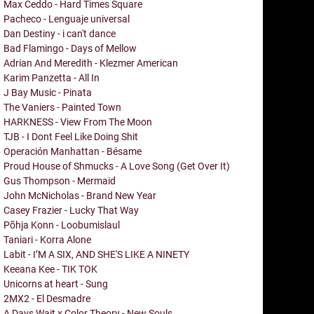
Max Ceddo - Hard Times Square
Pacheco - Lenguaje universal
Dan Destiny - i can't dance
Bad Flamingo - Days of Mellow
Adrian And Meredith - Klezmer American
Karim Panzetta - All In
J Bay Music - Pinata
The Vaniers - Painted Town
HARKNESS - View From The Moon
TJB - I Dont Feel Like Doing Shit
Operación Manhattan - Bésame
Proud House of Shmucks - A Love Song (Get Over It)
Gus Thompson - Mermaid
John McNicholas - Brand New Year
Casey Frazier - Lucky That Way
Põhja Konn - Loobumislaul
Taniari - Korra Alone
Labit - I’M A SIX, AND SHE'S LIKE A NINETY
Keeana Kee - TIK TOK
Unicorns at heart - Sung
2MX2 - El Desmadre
A Days Wait x Color Theory - New Souls