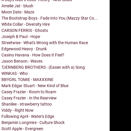
Amelie Jat - blush
Moon Date - Maze
The Bootstrap Boys - Fade Into You (Mazzy Star Co...
White Collar - Diversity Hire
CARSON FERRIS - Ghosts
Joseph B Paul - Hope
Streetwise - What's Wrong with the Human Race
Edgewood Heavy - Drunk
Casino Havana - How Does It Feel?
Jason Benson - Waves
TJERNBERG BROTHERS - (Easier with a) Song
WINKAS - Who
BBYGRL TOMIE - MAXXXINE
Mark Edgar Stuart - New Kind of Blue
Casey Frazier - Room to Roam
Casey Frazier - In the Rearview
Shanilee - strawberry tattoo
Viddy - Right Now
Following April - Water's Edge
Benjamin Longmire - Culture Shock
Scott Apple - Evergreen