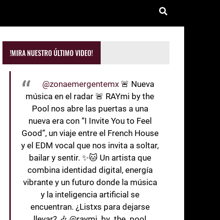
!MIRA NUESTRO ÚLTIMO VIDEO!
@zonaemergentemx
🚨 Nueva
música en el radar 🚨 RAYmi by the
Pool nos abre las puertas a una
nueva era con “I Invite You to Feel
Good”, un viaje entre el French House
y el EDM vocal que nos invita a soltar,
bailar y sentir. ✨🐱 Un artista que
combina identidad digital, energía
vibrante y un futuro donde la música
y la inteligencia artificial se
encuentran. ¿Listxs para dejarse
llevar? 🎶 @raymi_by_the_pool