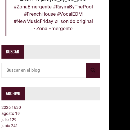
#ZonaEmergente
#RaymiByThePool
#FrenchHouse
#VocalEDM
#NewMusicFriday
♬ sonido original
- Zona Emergente
BUSCAR
ARCHIVO
2026
1630
agosto
19
julio
129
junio
241