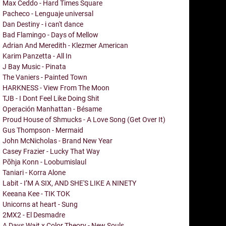
Max Ceddo - Hard Times Square
Pacheco - Lenguaje universal
Dan Destiny - i can't dance
Bad Flamingo - Days of Mellow
Adrian And Meredith - Klezmer American
Karim Panzetta - All In
J Bay Music - Pinata
The Vaniers - Painted Town
HARKNESS - View From The Moon
TJB - I Dont Feel Like Doing Shit
Operación Manhattan - Bésame
Proud House of Shmucks - A Love Song (Get Over It)
Gus Thompson - Mermaid
John McNicholas - Brand New Year
Casey Frazier - Lucky That Way
Põhja Konn - Loobumislaul
Taniari - Korra Alone
Labit - I’M A SIX, AND SHE'S LIKE A NINETY
Keeana Kee - TIK TOK
Unicorns at heart - Sung
2MX2 - El Desmadre
A Days Wait x Color Theory - New Souls