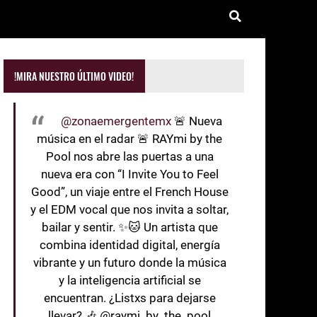
!MIRA NUESTRO ÚLTIMO VIDEO!
@zonaemergentemx
🚨 Nueva
música en el radar 🚨 RAYmi by the
Pool nos abre las puertas a una
nueva era con “I Invite You to Feel
Good”, un viaje entre el French House
y el EDM vocal que nos invita a soltar,
bailar y sentir. ✨🐱 Un artista que
combina identidad digital, energía
vibrante y un futuro donde la música
y la inteligencia artificial se
encuentran. ¿Listxs para dejarse
llevar? 🎶 @raymi_by_the_pool