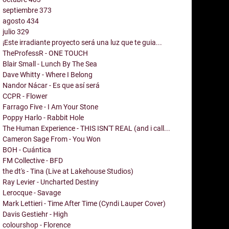
septiembre
373
agosto
434
julio
329
¡Este irradiante proyecto será una luz que te guia...
TheProfessR - ONE TOUCH
Blair Small - Lunch By The Sea
Dave Whitty - Where I Belong
Nandor Nácar - Es que así será
CCPR - Flower
Farrago Five - I Am Your Stone
Poppy Harlo - Rabbit Hole
The Human Experience - THIS ISN'T REAL (and i call...
Cameron Sage From - You Won
BOH - Cuántica
FM Collective - BFD
the dt's - Tina (Live at Lakehouse Studios)
Ray Levier - Uncharted Destiny
Lerocque - Savage
Mark Lettieri - Time After Time (Cyndi Lauper Cover)
Davis Gestiehr - High
colourshop - Florence