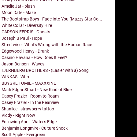
Amelie Jat - blush
Moon Date - Maze
The Bootstrap Boys - Fade Into You (Mazzy Star Co...
White Collar - Diversity Hire
CARSON FERRIS - Ghosts
Joseph B Paul - Hope
Streetwise - What's Wrong with the Human Race
Edgewood Heavy - Drunk
Casino Havana - How Does It Feel?
Jason Benson - Waves
TJERNBERG BROTHERS - (Easier with a) Song
WINKAS - Who
BBYGRL TOMIE - MAXXXINE
Mark Edgar Stuart - New Kind of Blue
Casey Frazier - Room to Roam
Casey Frazier - In the Rearview
Shanilee - strawberry tattoo
Viddy - Right Now
Following April - Water's Edge
Benjamin Longmire - Culture Shock
Scott Apple - Evergreen