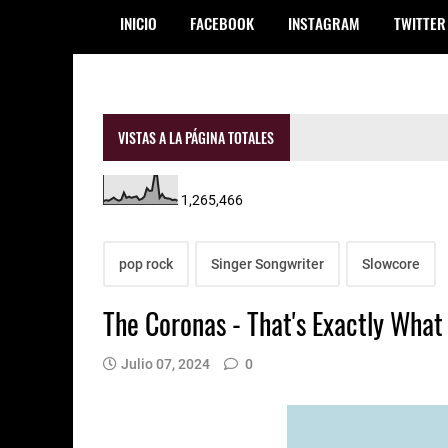
INICIO
FACEBOOK
INSTAGRAM
TWITTER
VISTAS A LA PÁGINA TOTALES
1,265,466
pop rock
Singer Songwriter
Slowcore
The Coronas - That's Exactly What 
Julio 07, 2024
0