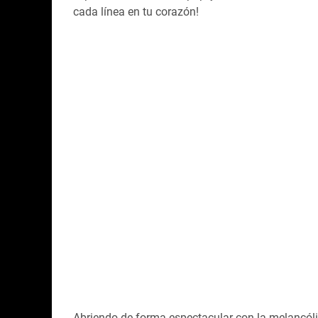
cada línea en tu corazón!
Abriendo de forma espectacular con la melancóli