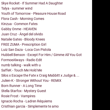
Skye Rocket - If Summer Had A Daughter
Talya - summer wind
Youth of Tomorrow - Pleasure House Road
Flora Cash - Morning Comes
Kinzua - Common Fates
Gabby Onme - HEAVEN
Juan Cruz - Ángel del olvido
Natalie Gates - Bloody Knees
FREE ZUMA - Prescription Girl
Luiz San Daza - Loca Con Pistola
Hubbell Benson - Except For Him / Gimme All You Got
FormoeAlways - Radio Edit
numb talking - walk with u
SaffeK - Touch Me Hold Me
Silos x Escape the Fate x Craig Mabbitt x Judge & ...
Julien-K - Stronger Without You - REMIX
Born Runner - A Long Time
Stella Starfox - Mystery Guest
Rosie Frost - Vampires
Ignacio Rocha - Ladren Réquiems
Cristhian garcia - Simplemente te amo