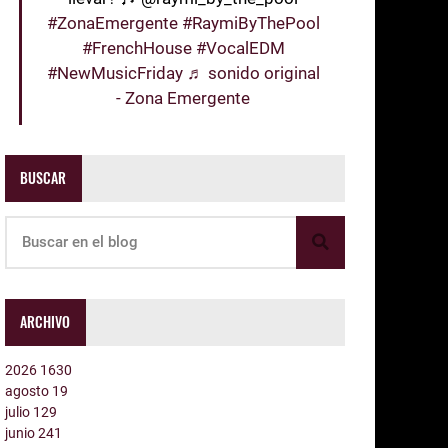
#ZonaEmergente
#RaymiByThePool
#FrenchHouse
#VocalEDM
#NewMusicFriday
♬ sonido original
- Zona Emergente
BUSCAR
ARCHIVO
2026
1630
agosto
19
julio
129
junio
241